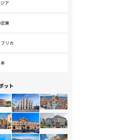
アジア
中近東
アフリカ
日本
ポット