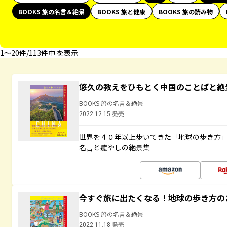
BOOKS 旅の名言＆絶景
BOOKS 旅と健康
BOOKS 旅の読み物
1〜20件/113件中 を表示
悠久の教えをひもとく中国のことばと絶
BOOKS 旅の名言＆絶景
2022.12.15 発売
世界を４０年以上歩いてきた「地球の歩き方
名言と癒やしの絶景集
今すぐ旅に出たくなる！地球の歩き方の
BOOKS 旅の名言＆絶景
2022.11.18 発売