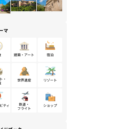
ーマ
食
建築・アート
宿泊
ト・
世界遺産
リゾート
戦
鉄道・
ビティ
ショップ
フライト