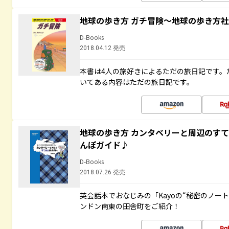
地球の歩き方 ガチ冒険～地球の歩き方
D-Books
2018.04.12 発売
本書は4人の旅好きによるただの旅日記です。
いてある内容はただの旅日記です。
地球の歩き方 カンタベリーと周辺のす
んぽガイド♪
D-Books
2018.07.26 発売
英会話本でおなじみの「Kayoの“秘密のノー
ンドン南東の田舎町をご紹介！