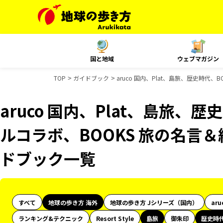
国と地域
ウェブマガジン
TOP
ガイドブック
aruco 国内、Plat、島旅、歴史時代、
aruco 国内、Plat、島旅、歴
ルコラボ、BOOKS 旅の名言＆絶
ドブック一覧
すべて
地球の歩き方 海外
地球の歩き方 Jシリーズ（国内）
aru
ランキング&テクニック
Resort Style
島旅
御朱印
歴史時