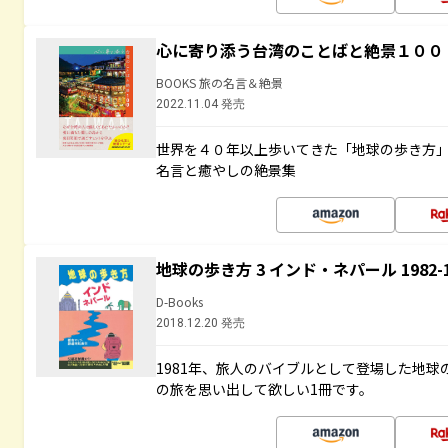
心に寄り添う台湾のことばと絶景１００
BOOKS 旅の名言＆絶景
2022.11.04 発売
世界を４０年以上歩いてきた「地球の歩き方
名言と癒やしの絶景集
地球の歩き方 3 インド・ネパール 1982
D-Books
2018.12.20 発売
1981年、旅人のバイブルとして登場した地
の旅を思い出して欲しい1冊です。