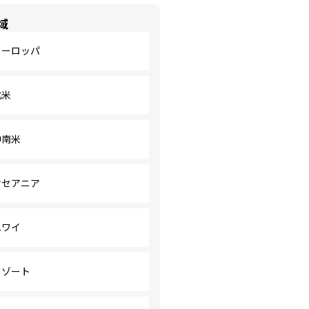
域
ヨーロッパ
北米
中南米
オセアニア
ハワイ
リゾート