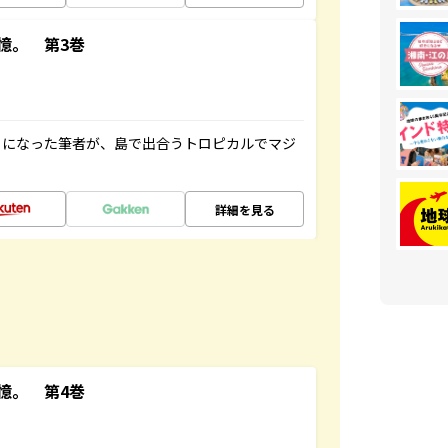
憶。 第3巻
とになった筆者が、島で出合うトロピカルでマジ
詳細を見る
憶。 第4巻