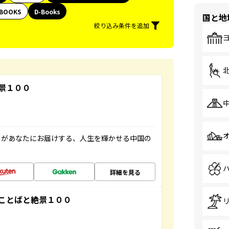
BOOKS
D-Books
国と地
絞り込み条件を追加
景１００
」があなたにお届けする、人生を輝かせる中国の
詳細を見る
ことばと絶景１００