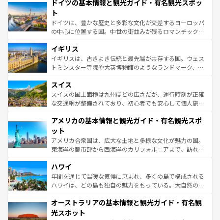
せる。地方によって風土や気候が異なるスペインはその個
ドイツの基本情報と観光ガイド・有名観光スポッ
で、幅広い魅力が詰まっている。華麗な宮殿、歴史的な大
性で訪れる人を魅了する。 なお、新着のスペイン情報は
コ
聖堂、美しいビーチ、そして豊かな自然が、訪れる者を心
ト
ンテンツ一覧
を参照してほしい。
から魅了する。また、フランスは美食の国としても知ら
ドイツは、豊かな歴史と多彩な文化が交差するヨーロッパ
れ、フランス料理はユネスコ無形文化遺産にも登録されて
の中心に位置する国。中世の街並みが残るロマンチック街
いる。シャンパンの発祥地であるランス、プロヴァンスの
道から、未来を先取りするようなモダンな都市まで多様な
香り高いラベンダー畑など、多彩な楽しみ方が可能だ。さ
イギリス
顔を持つこの国は、どこを歩いても飽きることがない。ベ
らに、パリ以外の地域にも魅力が溢れており、どの街角に
ルリンの文化的活気、バイエルン州のアルプスの絶景、そ
イギリスは、古きよき伝統と最先端が共存する国。ウェス
も豊かな歴史と文化が息づいている。パリ以外の個性あふ
してライン川沿いのワイン畑といった風景は必見。ビール
トミンスター寺院や大英博物館のようなランドマーク、歴
れる地方に足を運ぶとそれぞれで全く異なる文化を体験で
とソーセージを味わいながら地元の人と過ごす楽しい時間
史ある大学都市、美しい丘陵地帯や牧歌的な風景など、エ
きるだろう。 なお、新着のフランス情報は
コンテンツ一覧
スイス
は、お酒好きな人にはぜひ体験してほしい。 なお、新着の
リアごとに異なる魅力がある。また、優雅なアフタヌーン
を参照してほしい。
ドイツ情報は
コンテンツ一覧
を参照してほしい。
ティー、ビール好きにはたまらない英国パブ、サッカー観
スイスの国土面積は九州ほどの広さだが、運行時刻が正確
戦など、本場だからこそできる体験も豊富。イギリスを旅
な交通網が整備されており、初心者でも安心して個人旅行
して楽しみつくそう。 なお、新着のイギリス情報は
コンテ
を楽しめる。日本同様に時刻表どおりの旅が可能だ。中世
アメリカの基本情報と観光ガイド・有名観光スポ
ンツ一覧
を参照してほしい。
の建物がそのまま残る町や、スイスならではのユニークな
博物館もあり、アルプス観光だけでなく町歩きも満喫する
ット
ことができる。国民の所得が高いため物価も高いが、旅行
アメリカ合衆国は、広大な土地と多様な文化が魅力の国。
者向けの交通パス提供のサービスもあり、うまく活用すれ
東海岸の都市部から西海岸のカリフォルニアまで、訪れる
ば市内交通費無料で観光を楽しむこともできる。 なお、新
場所ごとに異なる風景と体験が待っている。ニューヨーク
着のスイス情報は
コンテンツ一覧
を参照してほしい。
ハワイ
のような巨大都市は、観光、ショッピング、エンターテイ
ンメントが詰まった刺激的なスポットだ。一方、アメリカ
年間を通じて温暖な気候に恵まれ、多くの島で構成される
西部には大自然が広がり、グランドキャニオンやイエロー
ハワイは、どの島も独自の魅力をもっている。大自然の神
ストーン国立公園といった絶景が堪能できる。さらに、南
秘を感じたいなら、火山が生み出した壮大な景観を誇るハ
オーストラリアの基本情報と観光ガイド・有名観
部のニューオーリンズでは、音楽と美食が融合した独特の
ワイ島は見逃せない。また、定番の観光地といえばオアフ
文化が魅力。旅行者はアメリカの各地域で異なる魅力を楽
島だが、静かな自然を求めるならマウイ島やカウアイ島が
光スポット
しみながら、その多様性と豊かな歴史を感じることができ