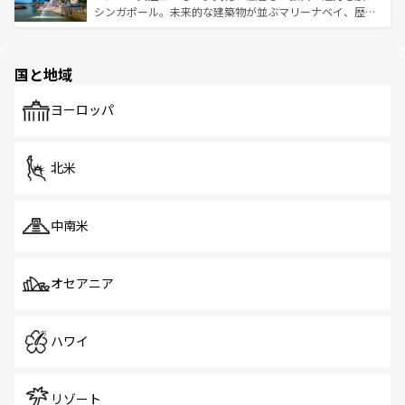
た文化、そして多様な観光資源が、訪れる旅人を魅了し続
うな絶景から文化的な体験まで、香港を存分に楽しみ尽く
シンガポール。未来的な建築物が並ぶマリーナベイ、歴史
ける。 なお、新着のタイ情報は
コンテンツ一覧
を参照して
そう。 なお、新着の香港情報は
コンテンツ一覧
を参照して
と伝統を感じられるエスニックタウン、多数の緑豊かな公
ほしい。
ほしい。
園や自然保護区など、自然が調和した近代的な景観と文化
の多様性あふれるカラフルな町は、どこを歩いても新しい
国と地域
発見がある。さらに、治安のよさや充実した公共交通機関
も、旅行者にとっては魅力的なポイント。グルメも豊富
で、ホーカーズは地元の風情を楽しめる外せないスポット
ヨーロッパ
だ。訪れる人を飽きさせないシンガポールで、多様な魅力
を体感しよう。 なお、新着のシンガポール情報は
コンテン
ツ一覧
を参照してほしい。
北米
中南米
オセアニア
ハワイ
リゾート