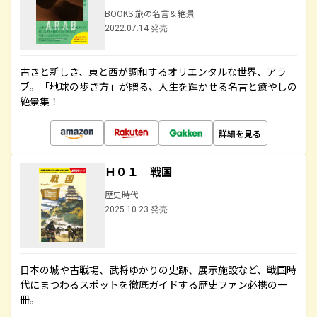
BOOKS 旅の名言＆絶景
2022.07.14 発売
古きと新しき、東と西が調和するオリエンタルな世界、アラ
ブ。「地球の歩き方」が贈る、人生を輝かせる名言と癒やしの
絶景集！
詳細を見る
Ｈ０１ 戦国
歴史時代
2025.10.23 発売
日本の城や古戦場、武将ゆかりの史跡、展示施設など、戦国時
代にまつわるスポットを徹底ガイドする歴史ファン必携の一
冊。