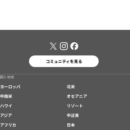
コミュニティを見る
国と地域
ヨーロッパ
北米
中南米
オセアニア
ハワイ
リゾート
アジア
中近東
アフリカ
日本