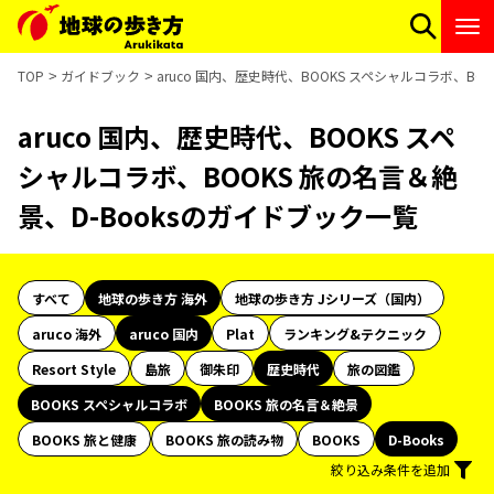
TOP
ガイドブック
aruco 国内、歴史時代、BOOKS スペシャルコラボ、BO
aruco 国内、歴史時代、BOOKS スペ
シャルコラボ、BOOKS 旅の名言＆絶
景、D-Booksのガイドブック一覧
すべて
地球の歩き方 海外
地球の歩き方 Jシリーズ（国内）
aruco 海外
aruco 国内
Plat
ランキング&テクニック
Resort Style
島旅
御朱印
歴史時代
旅の図鑑
BOOKS スペシャルコラボ
BOOKS 旅の名言＆絶景
BOOKS 旅と健康
BOOKS 旅の読み物
BOOKS
D-Books
絞り込み条件を追加