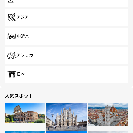
アジア
中近東
アフリカ
日本
人気スポット