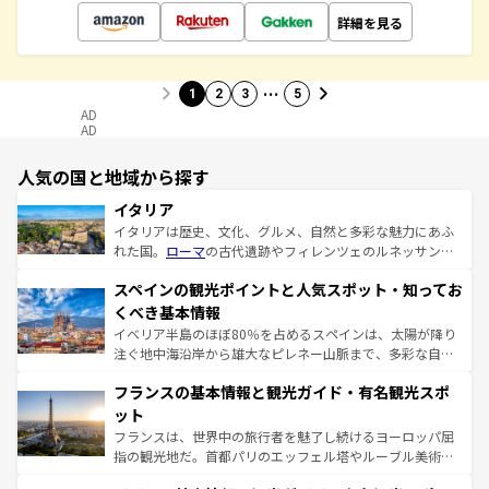
詳細を見る
…
1
2
3
5
AD
AD
人気の国と地域から探す
イタリア
イタリアは歴史、文化、グルメ、自然と多彩な魅力にあふ
れた国。
ローマ
の古代遺跡やフィレンツェのルネッサンス
美術、ヴェネツィアの運河など、歴史あるスポットはもち
スペインの観光ポイントと人気スポット・知ってお
ろん、トスカーナの美しい田園風景やアマルフィ海岸の絶
景など、自然景観も見逃せない。観光の合間には、本場の
くべき基本情報
ピザやパスタなど、絶品のイタリア料理を堪能することも
イベリア半島のほぼ80％を占めるスペインは、太陽が降り
できる。朝目覚めてから夜眠るまで、すべての瞬間を楽し
注ぐ地中海沿岸から雄大なピレネー山脈まで、多彩な自然
ませてくれるイタリアで、忘れられない旅をしてみよう！
と文化が詰まったヨーロッパ屈指の旅行先だ。多様な地域
なお、新着のイタリア情報は
コンテンツ一覧
を参照してほ
フランスの基本情報と観光ガイド・有名観光スポ
文化が根付くこの国では、情熱的なフラメンコ、熱気あふ
しい。
れる闘牛、そして美味しいタパスが生活の一部となってい
ット
る。首都マドリードの洗練された雰囲気や、バルセロナの
フランスは、世界中の旅行者を魅了し続けるヨーロッパ屈
アートに溢れた街角から、地方では古代ローマ遺跡や中世
指の観光地だ。首都パリのエッフェル塔やルーブル美術館
の城塞都市、穏やかなビーチリゾートまで多彩な表情を見
といった象徴的なスポットから、田舎町の古風な美しさま