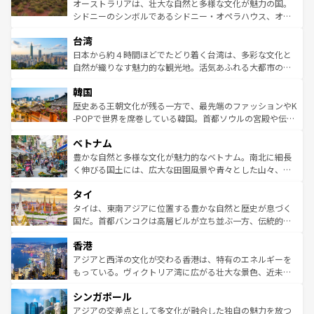
おすすめ。エメラルドグリーンに輝く海をはじめ、豊かな
オーストラリアは、壮大な自然と多様な文化が魅力の国。
るだろう。車でのロードトリップや列車の旅も、アメリカ
文化や歴史が息づいている。「アロハスピリット」と呼ば
シドニーのシンボルであるシドニー・オペラハウス、オー
ならではの贅沢な旅のスタイルだ。 なお、新着のアメリカ
れるおもてなしの心で訪れる人々を迎えてくれるハワイの
ストラリア東海岸北部に広がる大サンゴ礁地帯グレートバ
情報は
コンテンツ一覧
を参照してほしい。
人々、おいしいローカルフードやハワイアンミュージッ
台湾
リアリーフや大陸中央部にそびえるウルル（エアーズロッ
ク、伝統的なフラダンスなど、すべてがハワイの魅力を彩
ク）、タスマニアの美しい原生林やケアンズの熱帯雨林な
日本から約４時間ほどでたどり着く台湾は、多彩な文化と
っている。訪れるたびに新しい発見と感動が待っているハ
ど、見どころがたくさん。また、カフェやワイン、オージ
自然が織りなす魅力的な観光地。活気あふれる大都市の台
ワイを、存分に味わってほしい。 なお、新着のハワイ情報
ービーフなどの食文化も豊かで、美味しいものであふれて
北やノスタルジックな町並みが人気な九份（ジォウフェ
は
コンテンツ一覧
を参照してほしい。
韓国
いる。アクティビティも充実しており、サーフィンやダイ
ン）、静ひつな山岳地帯である台湾東部など、都市の喧騒
ビング、ハイキングなど、アウトドア好きにはたまらな
と山間の静けさが共存しており、訪れる人に新しい発見と
歴史ある王朝文化が残る一方で、最先端のファッションやK
い。オーストラリアの多彩な魅力を存分に味わいつくそ
驚きをもたらしてくれる。また、奥深い台湾の食文化も魅
-POPで世界を席巻している韓国。首都ソウルの宮殿や伝統
う。 なお、新着のオーストラリア情報は
コンテンツ一覧
を
力で、夜市などの屋台グルメから高級料理、ヘルシーで美
家屋が並ぶエリアでは韓国の歴史と文化に浸ることがで
参照してほしい。
ベトナム
容にもいいと評判のスイーツなど、バラエティ豊かな料理
き、地方に足を延ばせば四季折々の自然美を楽しむことが
が味わえる。 なお、新着の台湾情報は
コンテンツ一覧
を参
できる。そして、キムチや焼肉、絶品のストリートフード
豊かな自然と多様な文化が魅力的なベトナム。南北に細長
照してほしい。
まで、さまざまな韓国料理が待っている。夜には、韓国な
く伸びる国土には、広大な田園風景や青々とした山々、世
らではのナイトライフも堪能できる。あたたかいホスピタ
界遺産に登録された壮大な自然景観が点在し、都市部では
タイ
リティに包まれながら、韓国の多彩な魅力を心ゆくまで味
急速な発展と共に伝統が息づく。ハノイの古い町並みやホ
わってみてほしい。 なお、新着の韓国情報は
コンテンツ一
ーチミン市のフランス統治時代の建物も、独特の雰囲気を
タイは、東南アジアに位置する豊かな自然と歴史が息づく
覧
を参照してほしい。
醸し出している。また、バラエティの豊かさとおいしさで
国だ。首都バンコクは高層ビルが立ち並ぶ一方、伝統的な
世界中の食通を魅了してやまないベトナム料理も魅力のひ
寺院や市場がいたるところに点在し、古きよき文化と現代
香港
とつ。フォーやバインミー、ベトナムコーヒーなどは、ぜ
の活気が交差している。北部ではチェンマイなどの山岳地
ひ現地で味わいたい。どの地域を訪れてもあたたかい人々
帯で自然と触れ合い、南部ではプーケットやクラビの美し
アジアと西洋の文化が交わる香港は、特有のエネルギーを
が旅行者を迎えてくれるので、きっと忘れられない旅にな
いビーチでリゾート気分を楽しむことができる。タイ料理
もっている。ヴィクトリア湾に広がる壮大な景色、近未来
るはずだ。 なお、新着のベトナム情報は
コンテンツ一覧
を
は世界的に有名で、屋台から高級レストランまで味覚を刺
的なアートスポット、そして歴史と現代が融合した町並
参照してほしい。
シンガポール
激する。気候は一年中温暖で、どの季節にも異なる楽しみ
み、どこを訪れても感動するはず。観光スポットが密集し
が待っている。親しみやすいタイの人々、仏教を中心とし
ており、効率よく見どころを回れるのも魅力。息をのむよ
アジアの交差点として多文化が融合した独自の魅力を放つ