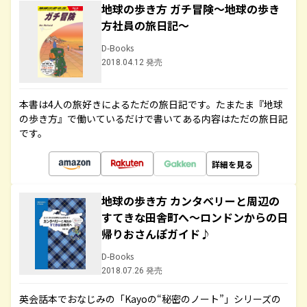
地球の歩き方 ガチ冒険～地球の歩き
方社員の旅日記～
D-Books
2018.04.12 発売
本書は4人の旅好きによるただの旅日記です。たまたま『地球
の歩き方』で働いているだけで書いてある内容はただの旅日記
です。
詳細を見る
地球の歩き方 カンタベリーと周辺の
すてきな田舎町へ～ロンドンからの日
帰りおさんぽガイド♪
D-Books
2018.07.26 発売
英会話本でおなじみの「Kayoの“秘密のノート”」シリーズの