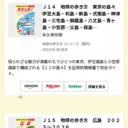
Ｊ１４ 地球の歩き方 東京の島々
伊豆大島・利島・新島・式根島・神津
島・三宅島・御蔵島・八丈島・青ヶ
島・小笠原―父島・母島―
永久保存版
地球の歩き方 Jシリーズ（国内）
2024.03.28 発売
知られざる魅力が満載のもうひとつの東京、伊豆諸島と小笠原
諸島で構成される【１１の島々】を圧倒的情報量で完全ガイ
ド。
詳細を見る
AD
Ｊ１５ 地球の歩き方 広島 ２０２
５～２０２６