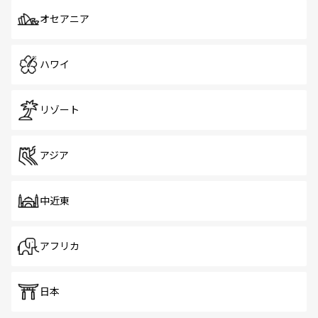
オセアニア
ハワイ
リゾート
アジア
中近東
アフリカ
日本