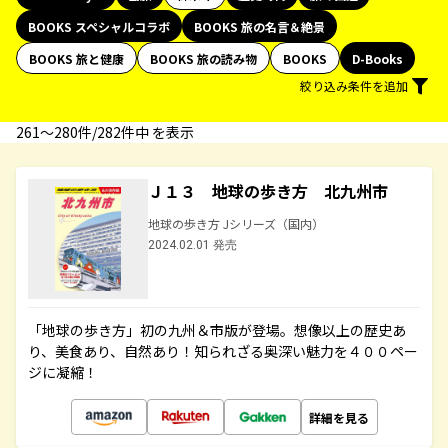
BOOKS スペシャルコラボ
BOOKS 旅の名言＆絶景
BOOKS 旅と健康
BOOKS 旅の読み物
BOOKS
D-Books
絞り込み条件を追加
261〜280件/282件中 を表示
Ｊ１３ 地球の歩き方 北九州市
地球の歩き方 Jシリーズ（国内）
2024.02.01 発売
「地球の歩き方」初の九州＆市版が登場。想像以上の歴史あ
り、美食あり、自然あり！知られざる奥深い魅力を４００ペー
ジに凝縮！
詳細を見る