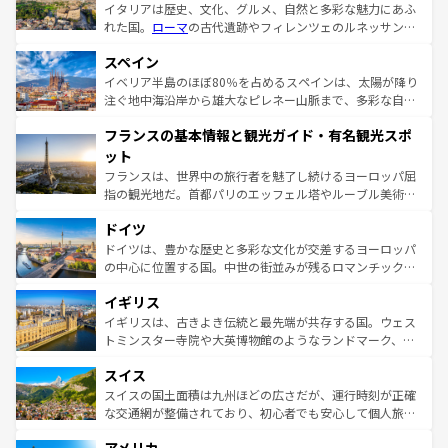
イタリアは歴史、文化、グルメ、自然と多彩な魅力にあふ
れた国。
ローマ
の古代遺跡やフィレンツェのルネッサンス
美術、ヴェネツィアの運河など、歴史あるスポットはもち
スペイン
ろん、トスカーナの美しい田園風景やアマルフィ海岸の絶
景など、自然景観も見逃せない。観光の合間には、本場の
イベリア半島のほぼ80％を占めるスペインは、太陽が降り
ピザやパスタなど、絶品のイタリア料理を堪能することも
注ぐ地中海沿岸から雄大なピレネー山脈まで、多彩な自然
できる。朝目覚めてから夜眠るまで、すべての瞬間を楽し
と文化が詰まったヨーロッパ屈指の旅行先だ。多様な地域
フランスの基本情報と観光ガイド・有名観光スポ
ませてくれるイタリアで、忘れられない旅をしてみよう！
文化が根付くこの国では、情熱的なフラメンコ、熱気あふ
なお、新着のイタリア情報は
コンテンツ一覧
を参照してほ
れる闘牛、そして美味しいタパスが生活の一部となってい
ット
しい。
る。首都マドリードの洗練された雰囲気や、バルセロナの
フランスは、世界中の旅行者を魅了し続けるヨーロッパ屈
アートに溢れた街角から、地方では古代ローマ遺跡や中世
指の観光地だ。首都パリのエッフェル塔やルーブル美術館
の城塞都市、穏やかなビーチリゾートまで多彩な表情を見
といった象徴的なスポットから、田舎町の古風な美しさま
せる。地方によって風土や気候が異なるスペインはその個
ドイツ
で、幅広い魅力が詰まっている。華麗な宮殿、歴史的な大
性で訪れる人を魅了する。 なお、新着のスペイン情報は
コ
聖堂、美しいビーチ、そして豊かな自然が、訪れる者を心
ドイツは、豊かな歴史と多彩な文化が交差するヨーロッパ
ンテンツ一覧
を参照してほしい。
から魅了する。また、フランスは美食の国としても知ら
の中心に位置する国。中世の街並みが残るロマンチック街
れ、フランス料理はユネスコ無形文化遺産にも登録されて
道から、未来を先取りするようなモダンな都市まで多様な
イギリス
いる。シャンパンの発祥地であるランス、プロヴァンスの
顔を持つこの国は、どこを歩いても飽きることがない。ベ
香り高いラベンダー畑など、多彩な楽しみ方が可能だ。さ
ルリンの文化的活気、バイエルン州のアルプスの絶景、そ
イギリスは、古きよき伝統と最先端が共存する国。ウェス
らに、パリ以外の地域にも魅力が溢れており、どの街角に
してライン川沿いのワイン畑といった風景は必見。ビール
トミンスター寺院や大英博物館のようなランドマーク、歴
も豊かな歴史と文化が息づいている。パリ以外の個性あふ
とソーセージを味わいながら地元の人と過ごす楽しい時間
史ある大学都市、美しい丘陵地帯や牧歌的な風景など、エ
れる地方に足を運ぶとそれぞれで全く異なる文化を体験で
スイス
は、お酒好きな人にはぜひ体験してほしい。 なお、新着の
リアごとに異なる魅力がある。また、優雅なアフタヌーン
きるだろう。 なお、新着のフランス情報は
コンテンツ一覧
ドイツ情報は
コンテンツ一覧
を参照してほしい。
ティー、ビール好きにはたまらない英国パブ、サッカー観
スイスの国土面積は九州ほどの広さだが、運行時刻が正確
を参照してほしい。
戦など、本場だからこそできる体験も豊富。イギリスを旅
な交通網が整備されており、初心者でも安心して個人旅行
して楽しみつくそう。 なお、新着のイギリス情報は
コンテ
を楽しめる。日本同様に時刻表どおりの旅が可能だ。中世
ンツ一覧
を参照してほしい。