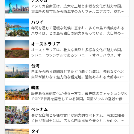
アメリカ
の建物がそのまま残る町や、スイスならではのユニークな
博物館もあり、アルプス観光だけでなく町歩きも満喫する
アメリカ合衆国は、広大な土地と多様な文化が魅力の国。
ことができる。国民の所得が高いため物価も高いが、旅行
東海岸の都市部から西海岸のカリフォルニアまで、訪れる
者向けの交通パス提供のサービスもあり、うまく活用すれ
場所ごとに異なる風景と体験が待っている。ニューヨーク
ハワイ
ば市内交通費無料で観光を楽しむこともできる。 なお、新
のような巨大都市は、観光、ショッピング、エンターテイ
着のスイス情報は
コンテンツ一覧
を参照してほしい。
ンメントが詰まった刺激的なスポットだ。一方、アメリカ
年間を通じて温暖な気候に恵まれ、多くの島で構成される
西部には大自然が広がり、グランドキャニオンやイエロー
ハワイは、どの島も独自の魅力をもっている。大自然の神
ストーン国立公園といった絶景が堪能できる。さらに、南
秘を感じたいなら、火山が生み出した壮大な景観を誇るハ
オーストラリア
部のニューオーリンズでは、音楽と美食が融合した独特の
ワイ島は見逃せない。また、定番の観光地といえばオアフ
文化が魅力。旅行者はアメリカの各地域で異なる魅力を楽
島だが、静かな自然を求めるならマウイ島やカウアイ島が
オーストラリアは、壮大な自然と多様な文化が魅力の国。
しみながら、その多様性と豊かな歴史を感じることができ
おすすめ。エメラルドグリーンに輝く海をはじめ、豊かな
シドニーのシンボルであるシドニー・オペラハウス、オー
るだろう。車でのロードトリップや列車の旅も、アメリカ
文化や歴史が息づいている。「アロハスピリット」と呼ば
ストラリア東海岸北部に広がる大サンゴ礁地帯グレートバ
ならではの贅沢な旅のスタイルだ。 なお、新着のアメリカ
台湾
れるおもてなしの心で訪れる人々を迎えてくれるハワイの
リアリーフや大陸中央部にそびえるウルル（エアーズロッ
情報は
コンテンツ一覧
を参照してほしい。
人々、おいしいローカルフードやハワイアンミュージッ
ク）、タスマニアの美しい原生林やケアンズの熱帯雨林な
日本から約４時間ほどでたどり着く台湾は、多彩な文化と
ク、伝統的なフラダンスなど、すべてがハワイの魅力を彩
ど、見どころがたくさん。また、カフェやワイン、オージ
自然が織りなす魅力的な観光地。活気あふれる大都市の台
っている。訪れるたびに新しい発見と感動が待っているハ
ービーフなどの食文化も豊かで、美味しいものであふれて
北やノスタルジックな町並みが人気な九份（ジォウフェ
ワイを、存分に味わってほしい。 なお、新着のハワイ情報
韓国
いる。アクティビティも充実しており、サーフィンやダイ
ン）、静ひつな山岳地帯である台湾東部など、都市の喧騒
は
コンテンツ一覧
を参照してほしい。
ビング、ハイキングなど、アウトドア好きにはたまらな
と山間の静けさが共存しており、訪れる人に新しい発見と
歴史ある王朝文化が残る一方で、最先端のファッションやK
い。オーストラリアの多彩な魅力を存分に味わいつくそ
驚きをもたらしてくれる。また、奥深い台湾の食文化も魅
-POPで世界を席巻している韓国。首都ソウルの宮殿や伝統
う。 なお、新着のオーストラリア情報は
コンテンツ一覧
を
力で、夜市などの屋台グルメから高級料理、ヘルシーで美
家屋が並ぶエリアでは韓国の歴史と文化に浸ることがで
参照してほしい。
ベトナム
容にもいいと評判のスイーツなど、バラエティ豊かな料理
き、地方に足を延ばせば四季折々の自然美を楽しむことが
が味わえる。 なお、新着の台湾情報は
コンテンツ一覧
を参
できる。そして、キムチや焼肉、絶品のストリートフード
豊かな自然と多様な文化が魅力的なベトナム。南北に細長
照してほしい。
まで、さまざまな韓国料理が待っている。夜には、韓国な
く伸びる国土には、広大な田園風景や青々とした山々、世
らではのナイトライフも堪能できる。あたたかいホスピタ
界遺産に登録された壮大な自然景観が点在し、都市部では
タイ
リティに包まれながら、韓国の多彩な魅力を心ゆくまで味
急速な発展と共に伝統が息づく。ハノイの古い町並みやホ