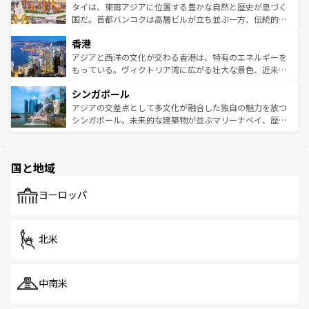
わってみてほしい。 なお、新着の韓国情報は
コンテンツ一
ーチミン市のフランス統治時代の建物も、独特の雰囲気を
タイは、東南アジアに位置する豊かな自然と歴史が息づく
覧
を参照してほしい。
醸し出している。また、バラエティの豊かさとおいしさで
国だ。首都バンコクは高層ビルが立ち並ぶ一方、伝統的な
世界中の食通を魅了してやまないベトナム料理も魅力のひ
寺院や市場がいたるところに点在し、古きよき文化と現代
香港
とつ。フォーやバインミー、ベトナムコーヒーなどは、ぜ
の活気が交差している。北部ではチェンマイなどの山岳地
ひ現地で味わいたい。どの地域を訪れてもあたたかい人々
帯で自然と触れ合い、南部ではプーケットやクラビの美し
アジアと西洋の文化が交わる香港は、特有のエネルギーを
が旅行者を迎えてくれるので、きっと忘れられない旅にな
いビーチでリゾート気分を楽しむことができる。タイ料理
もっている。ヴィクトリア湾に広がる壮大な景色、近未来
るはずだ。 なお、新着のベトナム情報は
コンテンツ一覧
を
は世界的に有名で、屋台から高級レストランまで味覚を刺
的なアートスポット、そして歴史と現代が融合した町並
参照してほしい。
シンガポール
激する。気候は一年中温暖で、どの季節にも異なる楽しみ
み、どこを訪れても感動するはず。観光スポットが密集し
が待っている。親しみやすいタイの人々、仏教を中心とし
ており、効率よく見どころを回れるのも魅力。息をのむよ
アジアの交差点として多文化が融合した独自の魅力を放つ
た文化、そして多様な観光資源が、訪れる旅人を魅了し続
うな絶景から文化的な体験まで、香港を存分に楽しみ尽く
シンガポール。未来的な建築物が並ぶマリーナベイ、歴史
ける。 なお、新着のタイ情報は
コンテンツ一覧
を参照して
そう。 なお、新着の香港情報は
コンテンツ一覧
を参照して
と伝統を感じられるエスニックタウン、多数の緑豊かな公
ほしい。
ほしい。
園や自然保護区など、自然が調和した近代的な景観と文化
の多様性あふれるカラフルな町は、どこを歩いても新しい
国と地域
発見がある。さらに、治安のよさや充実した公共交通機関
も、旅行者にとっては魅力的なポイント。グルメも豊富
で、ホーカーズは地元の風情を楽しめる外せないスポット
ヨーロッパ
だ。訪れる人を飽きさせないシンガポールで、多様な魅力
を体感しよう。 なお、新着のシンガポール情報は
コンテン
ツ一覧
を参照してほしい。
北米
中南米