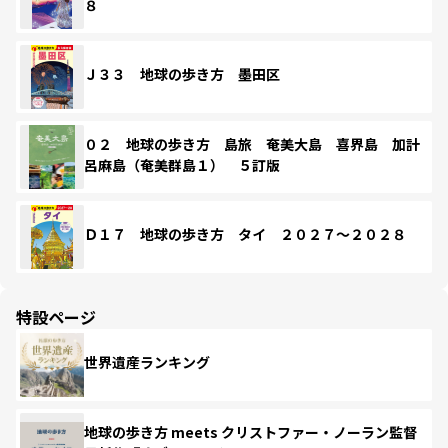
８
Ｊ３３ 地球の歩き方 墨田区
０２ 地球の歩き方 島旅 奄美大島 喜界島 加計
呂麻島（奄美群島１） ５訂版
Ｄ１７ 地球の歩き方 タイ ２０２７～２０２８
特設ページ
世界遺産ランキング
地球の歩き方 meets クリストファー・ノーラン監督