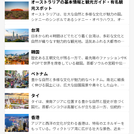
オーストラリアの基本情報と観光ガイド・有名観
部のニューオーリンズでは、音楽と美食が融合した独特の
ワイ島は見逃せない。また、定番の観光地といえばオアフ
文化が魅力。旅行者はアメリカの各地域で異なる魅力を楽
島だが、静かな自然を求めるならマウイ島やカウアイ島が
光スポット
しみながら、その多様性と豊かな歴史を感じることができ
おすすめ。エメラルドグリーンに輝く海をはじめ、豊かな
オーストラリアは、壮大な自然と多様な文化が魅力の国。
るだろう。車でのロードトリップや列車の旅も、アメリカ
文化や歴史が息づいている。「アロハスピリット」と呼ば
シドニーのシンボルであるシドニー・オペラハウス、オー
ならではの贅沢な旅のスタイルだ。 なお、新着のアメリカ
れるおもてなしの心で訪れる人々を迎えてくれるハワイの
ストラリア東海岸北部に広がる大サンゴ礁地帯グレートバ
情報は
コンテンツ一覧
を参照してほしい。
人々、おいしいローカルフードやハワイアンミュージッ
台湾
リアリーフや大陸中央部にそびえるウルル（エアーズロッ
ク、伝統的なフラダンスなど、すべてがハワイの魅力を彩
ク）、タスマニアの美しい原生林やケアンズの熱帯雨林な
日本から約４時間ほどでたどり着く台湾は、多彩な文化と
っている。訪れるたびに新しい発見と感動が待っているハ
ど、見どころがたくさん。また、カフェやワイン、オージ
自然が織りなす魅力的な観光地。活気あふれる大都市の台
ワイを、存分に味わってほしい。 なお、新着のハワイ情報
ービーフなどの食文化も豊かで、美味しいものであふれて
北やノスタルジックな町並みが人気な九份（ジォウフェ
は
コンテンツ一覧
を参照してほしい。
韓国
いる。アクティビティも充実しており、サーフィンやダイ
ン）、静ひつな山岳地帯である台湾東部など、都市の喧騒
ビング、ハイキングなど、アウトドア好きにはたまらな
と山間の静けさが共存しており、訪れる人に新しい発見と
歴史ある王朝文化が残る一方で、最先端のファッションやK
い。オーストラリアの多彩な魅力を存分に味わいつくそ
驚きをもたらしてくれる。また、奥深い台湾の食文化も魅
-POPで世界を席巻している韓国。首都ソウルの宮殿や伝統
う。 なお、新着のオーストラリア情報は
コンテンツ一覧
を
力で、夜市などの屋台グルメから高級料理、ヘルシーで美
家屋が並ぶエリアでは韓国の歴史と文化に浸ることがで
参照してほしい。
ベトナム
容にもいいと評判のスイーツなど、バラエティ豊かな料理
き、地方に足を延ばせば四季折々の自然美を楽しむことが
が味わえる。 なお、新着の台湾情報は
コンテンツ一覧
を参
できる。そして、キムチや焼肉、絶品のストリートフード
豊かな自然と多様な文化が魅力的なベトナム。南北に細長
照してほしい。
まで、さまざまな韓国料理が待っている。夜には、韓国な
く伸びる国土には、広大な田園風景や青々とした山々、世
らではのナイトライフも堪能できる。あたたかいホスピタ
界遺産に登録された壮大な自然景観が点在し、都市部では
タイ
リティに包まれながら、韓国の多彩な魅力を心ゆくまで味
急速な発展と共に伝統が息づく。ハノイの古い町並みやホ
わってみてほしい。 なお、新着の韓国情報は
コンテンツ一
ーチミン市のフランス統治時代の建物も、独特の雰囲気を
タイは、東南アジアに位置する豊かな自然と歴史が息づく
覧
を参照してほしい。
醸し出している。また、バラエティの豊かさとおいしさで
国だ。首都バンコクは高層ビルが立ち並ぶ一方、伝統的な
世界中の食通を魅了してやまないベトナム料理も魅力のひ
寺院や市場がいたるところに点在し、古きよき文化と現代
香港
とつ。フォーやバインミー、ベトナムコーヒーなどは、ぜ
の活気が交差している。北部ではチェンマイなどの山岳地
ひ現地で味わいたい。どの地域を訪れてもあたたかい人々
帯で自然と触れ合い、南部ではプーケットやクラビの美し
アジアと西洋の文化が交わる香港は、特有のエネルギーを
が旅行者を迎えてくれるので、きっと忘れられない旅にな
いビーチでリゾート気分を楽しむことができる。タイ料理
もっている。ヴィクトリア湾に広がる壮大な景色、近未来
るはずだ。 なお、新着のベトナム情報は
コンテンツ一覧
を
は世界的に有名で、屋台から高級レストランまで味覚を刺
的なアートスポット、そして歴史と現代が融合した町並