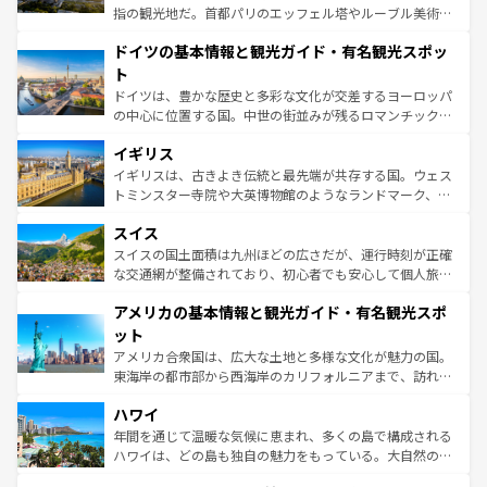
アートに溢れた街角から、地方では古代ローマ遺跡や中世
指の観光地だ。首都パリのエッフェル塔やルーブル美術館
の城塞都市、穏やかなビーチリゾートまで多彩な表情を見
といった象徴的なスポットから、田舎町の古風な美しさま
せる。地方によって風土や気候が異なるスペインはその個
ドイツの基本情報と観光ガイド・有名観光スポッ
で、幅広い魅力が詰まっている。華麗な宮殿、歴史的な大
性で訪れる人を魅了する。 なお、新着のスペイン情報は
コ
聖堂、美しいビーチ、そして豊かな自然が、訪れる者を心
ト
ンテンツ一覧
を参照してほしい。
から魅了する。また、フランスは美食の国としても知ら
ドイツは、豊かな歴史と多彩な文化が交差するヨーロッパ
れ、フランス料理はユネスコ無形文化遺産にも登録されて
の中心に位置する国。中世の街並みが残るロマンチック街
いる。シャンパンの発祥地であるランス、プロヴァンスの
道から、未来を先取りするようなモダンな都市まで多様な
香り高いラベンダー畑など、多彩な楽しみ方が可能だ。さ
イギリス
顔を持つこの国は、どこを歩いても飽きることがない。ベ
らに、パリ以外の地域にも魅力が溢れており、どの街角に
ルリンの文化的活気、バイエルン州のアルプスの絶景、そ
イギリスは、古きよき伝統と最先端が共存する国。ウェス
も豊かな歴史と文化が息づいている。パリ以外の個性あふ
してライン川沿いのワイン畑といった風景は必見。ビール
トミンスター寺院や大英博物館のようなランドマーク、歴
れる地方に足を運ぶとそれぞれで全く異なる文化を体験で
とソーセージを味わいながら地元の人と過ごす楽しい時間
史ある大学都市、美しい丘陵地帯や牧歌的な風景など、エ
きるだろう。 なお、新着のフランス情報は
コンテンツ一覧
スイス
は、お酒好きな人にはぜひ体験してほしい。 なお、新着の
リアごとに異なる魅力がある。また、優雅なアフタヌーン
を参照してほしい。
ドイツ情報は
コンテンツ一覧
を参照してほしい。
ティー、ビール好きにはたまらない英国パブ、サッカー観
スイスの国土面積は九州ほどの広さだが、運行時刻が正確
戦など、本場だからこそできる体験も豊富。イギリスを旅
な交通網が整備されており、初心者でも安心して個人旅行
して楽しみつくそう。 なお、新着のイギリス情報は
コンテ
を楽しめる。日本同様に時刻表どおりの旅が可能だ。中世
アメリカの基本情報と観光ガイド・有名観光スポ
ンツ一覧
を参照してほしい。
の建物がそのまま残る町や、スイスならではのユニークな
博物館もあり、アルプス観光だけでなく町歩きも満喫する
ット
ことができる。国民の所得が高いため物価も高いが、旅行
アメリカ合衆国は、広大な土地と多様な文化が魅力の国。
者向けの交通パス提供のサービスもあり、うまく活用すれ
東海岸の都市部から西海岸のカリフォルニアまで、訪れる
ば市内交通費無料で観光を楽しむこともできる。 なお、新
場所ごとに異なる風景と体験が待っている。ニューヨーク
着のスイス情報は
コンテンツ一覧
を参照してほしい。
ハワイ
のような巨大都市は、観光、ショッピング、エンターテイ
ンメントが詰まった刺激的なスポットだ。一方、アメリカ
年間を通じて温暖な気候に恵まれ、多くの島で構成される
西部には大自然が広がり、グランドキャニオンやイエロー
ハワイは、どの島も独自の魅力をもっている。大自然の神
ストーン国立公園といった絶景が堪能できる。さらに、南
秘を感じたいなら、火山が生み出した壮大な景観を誇るハ