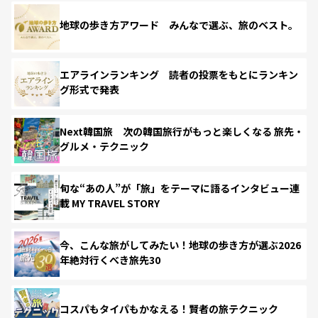
地球の歩き方アワード みんなで選ぶ、旅のベスト。
エアラインランキング 読者の投票をもとにランキン
グ形式で発表
Next韓国旅 次の韓国旅行がもっと楽しくなる 旅先・
グルメ・テクニック
旬な“あの人”が「旅」をテーマに語るインタビュー連
載 MY TRAVEL STORY
今、こんな旅がしてみたい！地球の歩き方が選ぶ2026
年絶対行くべき旅先30
コスパもタイパもかなえる！賢者の旅テクニック