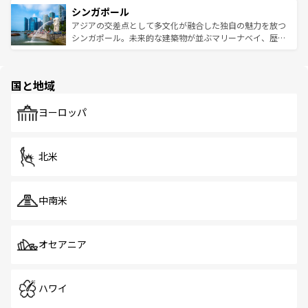
参照してほしい。
シンガポール
激する。気候は一年中温暖で、どの季節にも異なる楽しみ
み、どこを訪れても感動するはず。観光スポットが密集し
が待っている。親しみやすいタイの人々、仏教を中心とし
ており、効率よく見どころを回れるのも魅力。息をのむよ
アジアの交差点として多文化が融合した独自の魅力を放つ
た文化、そして多様な観光資源が、訪れる旅人を魅了し続
うな絶景から文化的な体験まで、香港を存分に楽しみ尽く
シンガポール。未来的な建築物が並ぶマリーナベイ、歴史
ける。 なお、新着のタイ情報は
コンテンツ一覧
を参照して
そう。 なお、新着の香港情報は
コンテンツ一覧
を参照して
と伝統を感じられるエスニックタウン、多数の緑豊かな公
ほしい。
ほしい。
園や自然保護区など、自然が調和した近代的な景観と文化
の多様性あふれるカラフルな町は、どこを歩いても新しい
国と地域
発見がある。さらに、治安のよさや充実した公共交通機関
も、旅行者にとっては魅力的なポイント。グルメも豊富
で、ホーカーズは地元の風情を楽しめる外せないスポット
ヨーロッパ
だ。訪れる人を飽きさせないシンガポールで、多様な魅力
を体感しよう。 なお、新着のシンガポール情報は
コンテン
ツ一覧
を参照してほしい。
北米
中南米
オセアニア
ハワイ