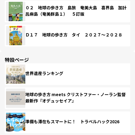
０２ 地球の歩き方 島旅 奄美大島 喜界島 加計
呂麻島（奄美群島１） ５訂版
Ｄ１７ 地球の歩き方 タイ ２０２７～２０２８
特設ページ
世界遺産ランキング
地球の歩き方 meets クリストファー・ノーラン監督
最新作『オデュッセイア』
準備も滞在もスマートに！ トラベルハック2026