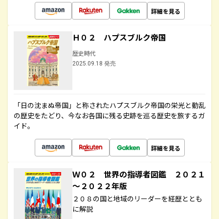
詳細を見る
Ｈ０２ ハプスブルク帝国
歴史時代
2025.09.18 発売
「日の沈まぬ帝国」と称されたハプスブルク帝国の栄光と動乱
の歴史をたどり、今なお各国に残る史跡を巡る歴史を旅するガ
イド。
詳細を見る
Ｗ０２ 世界の指導者図鑑 ２０２１
～２０２２年版
２０８の国と地域のリーダーを経歴ととも
に解説