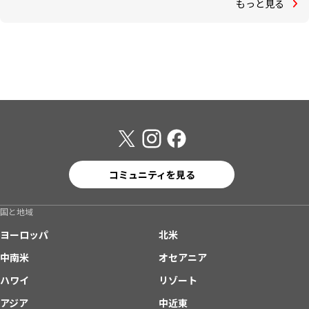
もっと見る
コミュニティを見る
国と地域
ヨーロッパ
北米
中南米
オセアニア
ハワイ
リゾート
アジア
中近東