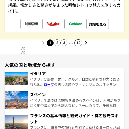
網羅。懐かしさと驚きが詰まった昭和レトロの魅力を旅するガ
イド。
詳細を見る
…
1
2
3
10
AD
AD
人気の国と地域から探す
イタリア
イタリアは歴史、文化、グルメ、自然と多彩な魅力にあふ
れた国。
ローマ
の古代遺跡やフィレンツェのルネッサンス
美術、ヴェネツィアの運河など、歴史あるスポットはもち
スペイン
ろん、トスカーナの美しい田園風景やアマルフィ海岸の絶
景など、自然景観も見逃せない。観光の合間には、本場の
イベリア半島のほぼ80％を占めるスペインは、太陽が降り
ピザやパスタなど、絶品のイタリア料理を堪能することも
注ぐ地中海沿岸から雄大なピレネー山脈まで、多彩な自然
できる。朝目覚めてから夜眠るまで、すべての瞬間を楽し
と文化が詰まったヨーロッパ屈指の旅行先だ。多様な地域
フランスの基本情報と観光ガイド・有名観光スポ
ませてくれるイタリアで、忘れられない旅をしてみよう！
文化が根付くこの国では、情熱的なフラメンコ、熱気あふ
なお、新着のイタリア情報は
コンテンツ一覧
を参照してほ
れる闘牛、そして美味しいタパスが生活の一部となってい
ット
しい。
る。首都マドリードの洗練された雰囲気や、バルセロナの
フランスは、世界中の旅行者を魅了し続けるヨーロッパ屈