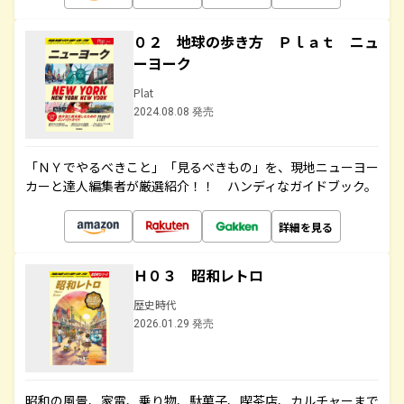
０２ 地球の歩き方 Ｐｌａｔ ニュ
ーヨーク
Plat
2024.08.08 発売
「ＮＹでやるべきこと」「見るべきもの」を、現地ニューヨー
カーと達人編集者が厳選紹介！！ ハンディなガイドブック。
詳細を見る
Ｈ０３ 昭和レトロ
歴史時代
2026.01.29 発売
昭和の風景、家電、乗り物、駄菓子、喫茶店、カルチャーまで