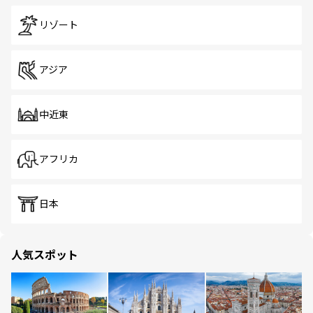
リゾート
アジア
中近東
アフリカ
日本
人気スポット