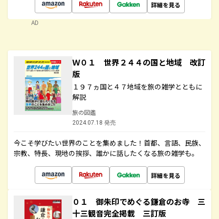
詳細を見る
AD
Ｗ０１ 世界２４４の国と地域 改訂
版
１９７ヵ国と４７地域を旅の雑学とともに
解説
旅の図鑑
2024.07.18 発売
今こそ学びたい世界のことを集めました！首都、言語、民族、
宗教、特長、現地の挨拶、誰かに話したくなる旅の雑学も。
詳細を見る
０１ 御朱印でめぐる鎌倉のお寺 三
十三観音完全掲載 三訂版