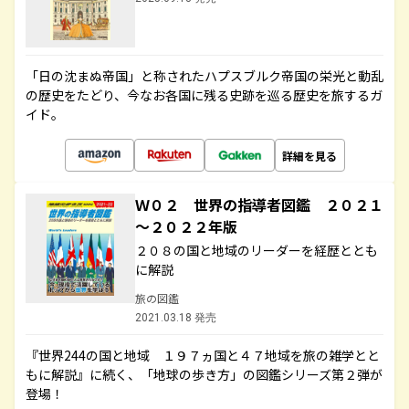
「日の沈まぬ帝国」と称されたハプスブルク帝国の栄光と動乱
の歴史をたどり、今なお各国に残る史跡を巡る歴史を旅するガ
イド。
詳細を見る
Ｗ０２ 世界の指導者図鑑 ２０２１
～２０２２年版
２０８の国と地域のリーダーを経歴ととも
に解説
旅の図鑑
2021.03.18 発売
『世界244の国と地域 １９７ヵ国と４７地域を旅の雑学とと
もに解説』に続く、「地球の歩き方」の図鑑シリーズ第２弾が
登場！