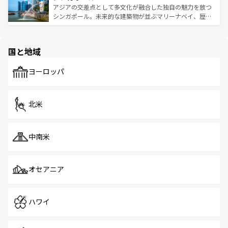
が待っている。親しみやすいタイの人々、仏教を中心とし
ており、効率よく見どころを回れるのも魅力。息をのむよ
アジアの交差点として多文化が融合した独自の魅力を放つ
た文化、そして多様な観光資源が、訪れる旅人を魅了し続
うな絶景から文化的な体験まで、香港を存分に楽しみ尽く
シンガポール。未来的な建築物が並ぶマリーナベイ、歴史
ける。 なお、新着のタイ情報は
コンテンツ一覧
を参照して
そう。 なお、新着の香港情報は
コンテンツ一覧
を参照して
と伝統を感じられるエスニックタウン、多数の緑豊かな公
ほしい。
ほしい。
園や自然保護区など、自然が調和した近代的な景観と文化
の多様性あふれるカラフルな町は、どこを歩いても新しい
国と地域
発見がある。さらに、治安のよさや充実した公共交通機関
も、旅行者にとっては魅力的なポイント。グルメも豊富
で、ホーカーズは地元の風情を楽しめる外せないスポット
ヨーロッパ
だ。訪れる人を飽きさせないシンガポールで、多様な魅力
を体感しよう。 なお、新着のシンガポール情報は
コンテン
ツ一覧
を参照してほしい。
北米
中南米
オセアニア
ハワイ