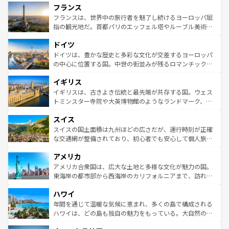
フランス
ませてくれるイタリアで、忘れられない旅をしてみよう！
文化が根付くこの国では、情熱的なフラメンコ、熱気あふ
なお、新着のイタリア情報は
コンテンツ一覧
を参照してほ
れる闘牛、そして美味しいタパスが生活の一部となってい
フランスは、世界中の旅行者を魅了し続けるヨーロッパ屈
しい。
る。首都マドリードの洗練された雰囲気や、バルセロナの
指の観光地だ。首都パリのエッフェル塔やルーブル美術館
アートに溢れた街角から、地方では古代ローマ遺跡や中世
といった象徴的なスポットから、田舎町の古風な美しさま
ドイツ
の城塞都市、穏やかなビーチリゾートまで多彩な表情を見
で、幅広い魅力が詰まっている。華麗な宮殿、歴史的な大
せる。地方によって風土や気候が異なるスペインはその個
聖堂、美しいビーチ、そして豊かな自然が、訪れる者を心
ドイツは、豊かな歴史と多彩な文化が交差するヨーロッパ
性で訪れる人を魅了する。 なお、新着のスペイン情報は
コ
から魅了する。また、フランスは美食の国としても知ら
の中心に位置する国。中世の街並みが残るロマンチック街
ンテンツ一覧
を参照してほしい。
れ、フランス料理はユネスコ無形文化遺産にも登録されて
道から、未来を先取りするようなモダンな都市まで多様な
イギリス
いる。シャンパンの発祥地であるランス、プロヴァンスの
顔を持つこの国は、どこを歩いても飽きることがない。ベ
香り高いラベンダー畑など、多彩な楽しみ方が可能だ。さ
ルリンの文化的活気、バイエルン州のアルプスの絶景、そ
イギリスは、古きよき伝統と最先端が共存する国。ウェス
らに、パリ以外の地域にも魅力が溢れており、どの街角に
してライン川沿いのワイン畑といった風景は必見。ビール
トミンスター寺院や大英博物館のようなランドマーク、歴
も豊かな歴史と文化が息づいている。パリ以外の個性あふ
とソーセージを味わいながら地元の人と過ごす楽しい時間
史ある大学都市、美しい丘陵地帯や牧歌的な風景など、エ
れる地方に足を運ぶとそれぞれで全く異なる文化を体験で
スイス
は、お酒好きな人にはぜひ体験してほしい。 なお、新着の
リアごとに異なる魅力がある。また、優雅なアフタヌーン
きるだろう。 なお、新着のフランス情報は
コンテンツ一覧
ドイツ情報は
コンテンツ一覧
を参照してほしい。
ティー、ビール好きにはたまらない英国パブ、サッカー観
スイスの国土面積は九州ほどの広さだが、運行時刻が正確
を参照してほしい。
戦など、本場だからこそできる体験も豊富。イギリスを旅
な交通網が整備されており、初心者でも安心して個人旅行
して楽しみつくそう。 なお、新着のイギリス情報は
コンテ
を楽しめる。日本同様に時刻表どおりの旅が可能だ。中世
アメリカ
ンツ一覧
を参照してほしい。
の建物がそのまま残る町や、スイスならではのユニークな
博物館もあり、アルプス観光だけでなく町歩きも満喫する
アメリカ合衆国は、広大な土地と多様な文化が魅力の国。
ことができる。国民の所得が高いため物価も高いが、旅行
東海岸の都市部から西海岸のカリフォルニアまで、訪れる
者向けの交通パス提供のサービスもあり、うまく活用すれ
場所ごとに異なる風景と体験が待っている。ニューヨーク
ハワイ
ば市内交通費無料で観光を楽しむこともできる。 なお、新
のような巨大都市は、観光、ショッピング、エンターテイ
着のスイス情報は
コンテンツ一覧
を参照してほしい。
ンメントが詰まった刺激的なスポットだ。一方、アメリカ
年間を通じて温暖な気候に恵まれ、多くの島で構成される
西部には大自然が広がり、グランドキャニオンやイエロー
ハワイは、どの島も独自の魅力をもっている。大自然の神
ストーン国立公園といった絶景が堪能できる。さらに、南
秘を感じたいなら、火山が生み出した壮大な景観を誇るハ