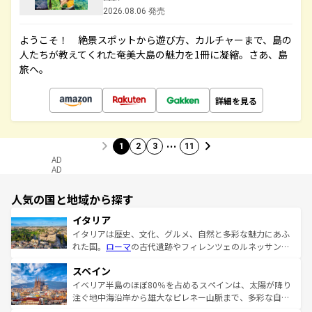
2026.08.06 発売
ようこそ！ 絶景スポットから遊び方、カルチャーまで、島の
人たちが教えてくれた奄美大島の魅力を1冊に凝縮。さあ、島
旅へ。
詳細を見る
…
1
2
3
11
AD
AD
人気の国と地域から探す
イタリア
イタリアは歴史、文化、グルメ、自然と多彩な魅力にあふ
れた国。
ローマ
の古代遺跡やフィレンツェのルネッサンス
美術、ヴェネツィアの運河など、歴史あるスポットはもち
スペイン
ろん、トスカーナの美しい田園風景やアマルフィ海岸の絶
景など、自然景観も見逃せない。観光の合間には、本場の
イベリア半島のほぼ80％を占めるスペインは、太陽が降り
ピザやパスタなど、絶品のイタリア料理を堪能することも
注ぐ地中海沿岸から雄大なピレネー山脈まで、多彩な自然
できる。朝目覚めてから夜眠るまで、すべての瞬間を楽し
と文化が詰まったヨーロッパ屈指の旅行先だ。多様な地域