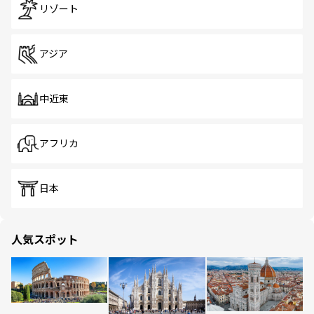
リゾート
アジア
中近東
アフリカ
日本
人気スポット