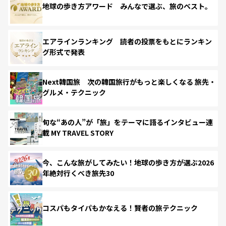
地球の歩き方アワード みんなで選ぶ、旅のベスト。
エアラインランキング 読者の投票をもとにランキン
グ形式で発表
Next韓国旅 次の韓国旅行がもっと楽しくなる 旅先・
グルメ・テクニック
旬な“あの人”が「旅」をテーマに語るインタビュー連
載 MY TRAVEL STORY
今、こんな旅がしてみたい！地球の歩き方が選ぶ2026
年絶対行くべき旅先30
コスパもタイパもかなえる！賢者の旅テクニック