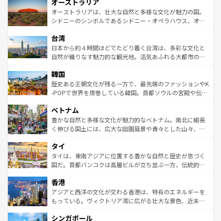
オーストラリア
部のニューオーリンズでは、音楽と美食が融合した独特の
ワイ島は見逃せない。また、定番の観光地といえばオアフ
文化が魅力。旅行者はアメリカの各地域で異なる魅力を楽
島だが、静かな自然を求めるならマウイ島やカウアイ島が
オーストラリアは、壮大な自然と多様な文化が魅力の国。
しみながら、その多様性と豊かな歴史を感じることができ
おすすめ。エメラルドグリーンに輝く海をはじめ、豊かな
シドニーのシンボルであるシドニー・オペラハウス、オー
るだろう。車でのロードトリップや列車の旅も、アメリカ
文化や歴史が息づいている。「アロハスピリット」と呼ば
ストラリア東海岸北部に広がる大サンゴ礁地帯グレートバ
ならではの贅沢な旅のスタイルだ。 なお、新着のアメリカ
台湾
れるおもてなしの心で訪れる人々を迎えてくれるハワイの
リアリーフや大陸中央部にそびえるウルル（エアーズロッ
情報は
コンテンツ一覧
を参照してほしい。
人々、おいしいローカルフードやハワイアンミュージッ
ク）、タスマニアの美しい原生林やケアンズの熱帯雨林な
日本から約４時間ほどでたどり着く台湾は、多彩な文化と
ク、伝統的なフラダンスなど、すべてがハワイの魅力を彩
ど、見どころがたくさん。また、カフェやワイン、オージ
自然が織りなす魅力的な観光地。活気あふれる大都市の台
っている。訪れるたびに新しい発見と感動が待っているハ
ービーフなどの食文化も豊かで、美味しいものであふれて
北やノスタルジックな町並みが人気な九份（ジォウフェ
ワイを、存分に味わってほしい。 なお、新着のハワイ情報
韓国
いる。アクティビティも充実しており、サーフィンやダイ
ン）、静ひつな山岳地帯である台湾東部など、都市の喧騒
は
コンテンツ一覧
を参照してほしい。
ビング、ハイキングなど、アウトドア好きにはたまらな
と山間の静けさが共存しており、訪れる人に新しい発見と
歴史ある王朝文化が残る一方で、最先端のファッションやK
い。オーストラリアの多彩な魅力を存分に味わいつくそ
驚きをもたらしてくれる。また、奥深い台湾の食文化も魅
-POPで世界を席巻している韓国。首都ソウルの宮殿や伝統
う。 なお、新着のオーストラリア情報は
コンテンツ一覧
を
力で、夜市などの屋台グルメから高級料理、ヘルシーで美
家屋が並ぶエリアでは韓国の歴史と文化に浸ることがで
参照してほしい。
ベトナム
容にもいいと評判のスイーツなど、バラエティ豊かな料理
き、地方に足を延ばせば四季折々の自然美を楽しむことが
が味わえる。 なお、新着の台湾情報は
コンテンツ一覧
を参
できる。そして、キムチや焼肉、絶品のストリートフード
豊かな自然と多様な文化が魅力的なベトナム。南北に細長
照してほしい。
まで、さまざまな韓国料理が待っている。夜には、韓国な
く伸びる国土には、広大な田園風景や青々とした山々、世
らではのナイトライフも堪能できる。あたたかいホスピタ
界遺産に登録された壮大な自然景観が点在し、都市部では
タイ
リティに包まれながら、韓国の多彩な魅力を心ゆくまで味
急速な発展と共に伝統が息づく。ハノイの古い町並みやホ
わってみてほしい。 なお、新着の韓国情報は
コンテンツ一
ーチミン市のフランス統治時代の建物も、独特の雰囲気を
タイは、東南アジアに位置する豊かな自然と歴史が息づく
覧
を参照してほしい。
醸し出している。また、バラエティの豊かさとおいしさで
国だ。首都バンコクは高層ビルが立ち並ぶ一方、伝統的な
世界中の食通を魅了してやまないベトナム料理も魅力のひ
寺院や市場がいたるところに点在し、古きよき文化と現代
香港
とつ。フォーやバインミー、ベトナムコーヒーなどは、ぜ
の活気が交差している。北部ではチェンマイなどの山岳地
ひ現地で味わいたい。どの地域を訪れてもあたたかい人々
帯で自然と触れ合い、南部ではプーケットやクラビの美し
アジアと西洋の文化が交わる香港は、特有のエネルギーを
が旅行者を迎えてくれるので、きっと忘れられない旅にな
いビーチでリゾート気分を楽しむことができる。タイ料理
もっている。ヴィクトリア湾に広がる壮大な景色、近未来
るはずだ。 なお、新着のベトナム情報は
コンテンツ一覧
を
は世界的に有名で、屋台から高級レストランまで味覚を刺
的なアートスポット、そして歴史と現代が融合した町並
参照してほしい。
シンガポール
激する。気候は一年中温暖で、どの季節にも異なる楽しみ
み、どこを訪れても感動するはず。観光スポットが密集し