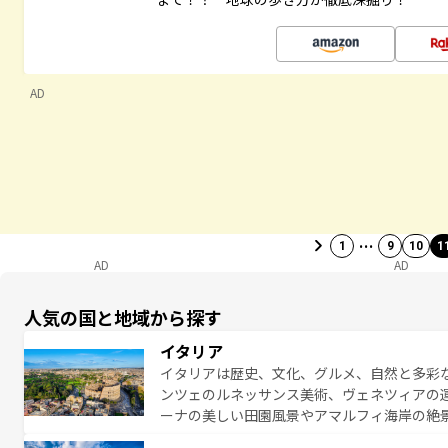
AD
…
1
9
10
1
AD
AD
人気の国と地域から探す
イタリア
イタリアは歴史、文化、グルメ、自然と多彩
ンツェのルネッサンス美術、ヴェネツィアの
ーナの美しい田園風景やアマルフィ海岸の絶
は、本場のピザやパスタなど、絶品のイタリ