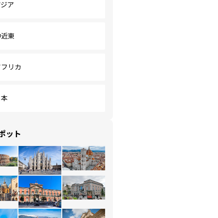
アジア
中近東
アフリカ
日本
ポット