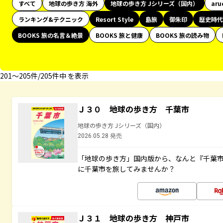
すべて
地球の歩き方 海外
地球の歩き方 Jシリーズ（国内）
aru
ランキング&テクニック
Resort Style
島旅
御朱印
歴史時代
BOOKS 旅の名言＆絶景
BOOKS 旅と健康
BOOKS 旅の読み物
201〜205件/205件中 を表示
Ｊ３０ 地球の歩き方 千葉市
地球の歩き方 Jシリーズ（国内）
2026.05.28 発売
「地球の歩き方」国内版から、なんと『千葉市
に千葉市を旅してみませんか？
Ｊ３１ 地球の歩き方 神戸市