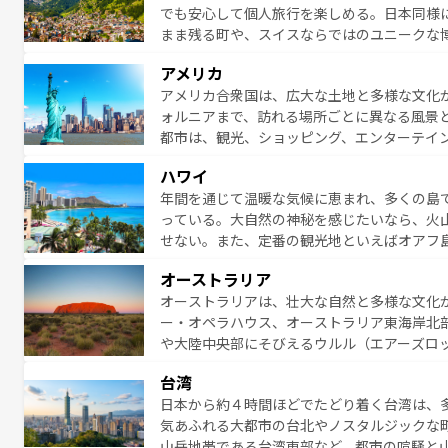
でも安心して個人旅行を楽しめる。日本同様
まま残る町や、スイスならではのユニークな
満喫することができる。国民の所得が高いた
アメリカ
ービスもあり、うまく活用すれば市内交通費無料で
アメリカ合衆国は、広大な土地と多様な文化
のスイス情報は
コンテンツ一覧
を参照してほ
ォルニアまで、訪れる場所ごとに異なる風景
都市は、観光、ショッピング、エンターテイ
アメリカ西部には大自然が広がり、グランド
ハワイ
絶景が堪能できる。さらに、南部のニューオ
年間を通じて温暖な気候に恵まれ、多くの島
が魅力。旅行者はアメリカの各地域で異なる
っている。大自然の神秘を感じたいなら、火
感じることができるだろう。車でのロードト
せない。また、定番の観光地といえばオアフ
旅のスタイルだ。 なお、新着のアメリカ情
アイ島がおすすめ。エメラルドグリーンに輝
オーストラリア
る。「アロハスピリット」と呼ばれるおもて
オーストラリアは、壮大な自然と多様な文化
人々、おいしいローカルフードやハワイアン
ー・オペラハウス、オーストラリア東海岸北
がハワイの魅力を彩っている。訪れるたびに
や大陸中央部にそびえるウルル（エアーズロ
味わってほしい。 なお、新着のハワイ情報は
熱帯雨林など、見どころがたくさん。また、
台湾
豊かで、美味しいものであふれている。アク
日本から約４時間ほどでたどり着く台湾は、
ング、ハイキングなど、アウトドア好きには
気あふれる大都市の台北やノスタルジックな
に味わいつくそう。 なお、新着のオー
山岳地帯である台湾東部など、都市の喧騒と