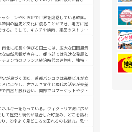
い台湾の食文化も魅力で、夜市などの屋台グルメ
判のスイーツなど、バラエティ豊かな料理が味わ
ッションやK-POPで世界を席巻している韓国。
覧
を参照してほしい。
は韓国の歴史と文化に浸ることができ、地方に足
できる。そして、キムチや焼肉、絶品のストリー
いる。夜には、韓国ならではのナイトライフも堪
れながら、韓国の多彩な魅力を心ゆくまで味わっ
。南北に細長く伸びる国土には、広大な田園風景
テンツ一覧
を参照してほしい。
大な自然景観が点在し、都市部では急速な発展と
ーチミン市のフランス統治時代の建物も、独特の
の豊かさとおいしさで世界中の食通を魅了してや
やバインミー、ベトナムコーヒーなどは、ぜひ現
歴史が息づく国だ。首都バンコクは高層ビルが立
かい人々が旅行者を迎えてくれるので、きっと忘
ころに点在し、古きよき文化と現代の活気が交差
お、新着のベトナム情報は
コンテンツ一覧
を参照してほし
帯で自然と触れ合い、南部ではプーケットやクラ
とができる。タイ料理は世界的に有名で、屋台か
は一年中温暖で、どの季節にも異なる楽しみが待
エネルギーをもっている。ヴィクトリア湾に広が
中心とした文化、そして多様な観光資源が、訪れ
そして歴史と現代が融合した町並み、どこを訪れ
イ情報は
コンテンツ一覧
を参照してほしい。
おり、効率よく見どころを回れるのも魅力。息を
み尽くそう。 なお、新着の香港情