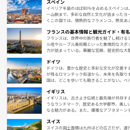
スペイン
夜眠るまで、すべての瞬間を楽しませてくれ
イベリア半島のほぼ80％を占めるスペインは
なお、新着のイタリア情報は
コンテンツ一覧
ー山脈まで、多彩な自然と文化が詰まったヨ
くこの国では、情熱的なフラメンコ、熱気あ
となっている。首都マドリードの洗練された
フランスの基本情報と観光ガイド・有名
ら、地方では古代ローマ遺跡や中世の城塞都
フランスは、世界中の旅行者を魅了し続ける
せる。地方によって風土や気候が異なるスペイン
ル塔やルーブル美術館といった象徴的なスポ
新着のスペイン情報は
コンテンツ一覧
を参照
力が詰まっている。華麗な宮殿、歴史的な大
る者を心から魅了する。また、フランスは美
ドイツ
無形文化遺産にも登録されている。シャンパ
ドイツは、豊かな歴史と多彩な文化が交差す
いラベンダー畑など、多彩な楽しみ方が可能
が残るロマンチック街道から、未来を先取り
り、どの街角にも豊かな歴史と文化が息づい
国は、どこを歩いても飽きることがない。ベ
絶景、そしてライン川沿いのワイン畑といっ
一覧
を参照してほしい。
イギリス
ら地元の人と過ごす楽しい時間は、お酒好きな人にはぜ
イギリスは、古きよき伝統と最先端が共存す
イツ情報は
コンテンツ一覧
を参照してほしい
うなランドマーク、歴史ある大学都市、美し
なる魅力がある。また、優雅なアフタヌーン
ッカー観戦など、本場だからこそできる体験も
スイス
お、新着のイギリス情報は
コンテンツ一覧
を
スイスの国土面積は九州ほどの広さだが、運