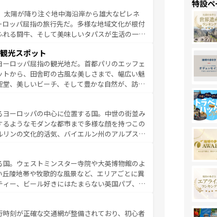
特設ペ
るイタリアで、忘れられない旅をしてみよう！
、太陽が降り注ぐ地中海沿岸から雄大なピレネ
を参照してほしい。
ーロッパ屈指の旅行先だ。多様な地域文化が根付
ふれる闘牛、そして美味しいタパスが生活の一部
雰囲気や、バルセロナのアートに溢れた街角か
観光スポット
市、穏やかなビーチリゾートまで多彩な表情を見
ヨーロッパ屈指の観光地だ。首都パリのエッフェ
はその個性で訪れる人を魅了する。 なお、
ットから、田舎町の古風な美しさまで、幅広い魅
してほしい。
聖堂、美しいビーチ、そして豊かな自然が、訪れ
食の国としても知られ、フランス料理はユネスコ
ンの発祥地であるランス、プロヴァンスの香り高
るヨーロッパの中心に位置する国。中世の街並み
だ。さらに、パリ以外の地域にも魅力が溢れてお
するようなモダンな都市まで多様な顔を持つこの
ている。パリ以外の個性あふれる地方に足を運ぶ
ルリンの文化的活気、バイエルン州のアルプスの
とそれぞれで全く異なる文化を体験できるだろう。 なお、新着のフランス情報は
コンテンツ
た風景は必見。ビールとソーセージを味わいなが
ひ体験してほしい。 なお、新着のド
る国。ウェストミンスター寺院や大英博物館のよ
。
い丘陵地帯や牧歌的な風景など、エリアごとに異
ティー、ビール好きにはたまらない英国パブ、サ
豊富。イギリスを旅して楽しみつくそう。 な
参照してほしい。
行時刻が正確な交通網が整備されており、初心者