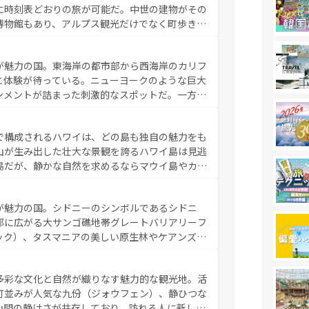
に時刻表どおりの旅が可能だ。中世の建物がその
博物館もあり、アルプス観光だけでなく町歩きも
め物価も高いが、旅行者向けの交通パス提供のサ
観光を楽しむこともできる。 なお、新着
が魅力の国。東海岸の都市部から西海岸のカリフ
しい。
と体験が待っている。ニューヨークのような巨大
ンメントが詰まった刺激的なスポットだ。一方、
キャニオンやイエローストーン国立公園といった
ーリンズでは、音楽と美食が融合した独特の文化
で構成されるハワイは、どの島も独自の魅力をも
魅力を楽しみながら、その多様性と豊かな歴史を
山が生み出した壮大な景観を誇るハワイ島は見逃
リップや列車の旅も、アメリカならではの贅沢な
島だが、静かな自然を求めるならマウイ島やカウ
報は
コンテンツ一覧
を参照してほしい。
く海をはじめ、豊かな文化や歴史が息づいてい
なしの心で訪れる人々を迎えてくれるハワイの
が魅力の国。シドニーのシンボルであるシドニ
ミュージック、伝統的なフラダンスなど、すべて
部に広がる大サンゴ礁地帯グレートバリアリーフ
新しい発見と感動が待っているハワイを、存分に
ック）、タスマニアの美しい原生林やケアンズの
コンテンツ一覧
を参照してほしい。
カフェやワイン、オージービーフなどの食文化も
ティビティも充実しており、サーフィンやダイビ
多彩な文化と自然が織りなす魅力的な観光地。活
たまらない。オーストラリアの多彩な魅力を存分
町並みが人気な九份（ジォウフェン）、静ひつな
ストラリア情報は
コンテンツ一覧
を参照してほしい。
山間の静けさが共存しており、訪れる人に新しい