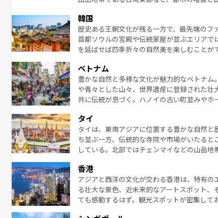
発見と驚きをもたらしてくれる。また、奥深
韓国
から高級料理、ヘルシーで美容にもいいと評
歴史ある王朝文化が残る一方で、最先端のファ
える。 なお、新着の台湾情報は
コンテンツ一
首都ソウルの宮殿や伝統家屋が並ぶエリアで
を延ばせば四季折々の自然美を楽しむことが
トフードまで、さまざまな韓国料理が待って
ベトナム
能できる。あたたかいホスピタリティに包ま
豊かな自然と多様な文化が魅力的なベトナム
てみてほしい。 なお、新着の韓国情報は
コン
や青々とした山々、世界遺産に登録された壮
共に伝統が息づく。ハノイの古い町並みやホ
雰囲気を醸し出している。また、バラエティ
タイ
まないベトナム料理も魅力のひとつ。フォー
タイは、東南アジアに位置する豊かな自然と
地で味わいたい。どの地域を訪れてもあたた
ち並ぶ一方、伝統的な寺院や市場がいたると
れられない旅になるはずだ。 な
している。北部ではチェンマイなどの山岳地
い。
ビの美しいビーチでリゾート気分を楽しむこ
香港
ら高級レストランまで味覚を刺激する。気候
アジアと西洋の文化が交わる香港は、特有の
っている。親しみやすいタイの人々、仏教を
る壮大な景色、近未来的なアートスポット、
る旅人を魅了し続ける。 なお、新着のタ
ても感動するはず。観光スポットが密集して
のむような絶景から文化的な体験まで、香港を存分に楽し