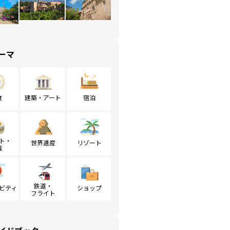
ーマ
食
建築・アート
宿泊
ト・
世界遺産
リゾート
戦
鉄道・
ビティ
ショップ
フライト