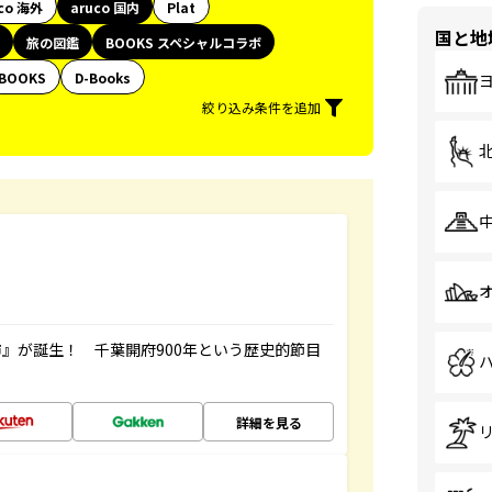
co 海外
aruco 国内
Plat
国と地
旅の図鑑
BOOKS スペシャルコラボ
BOOKS
D-Books
絞り込み条件を追加
』が誕生！ 千葉開府900年という歴史的節目
詳細を見る