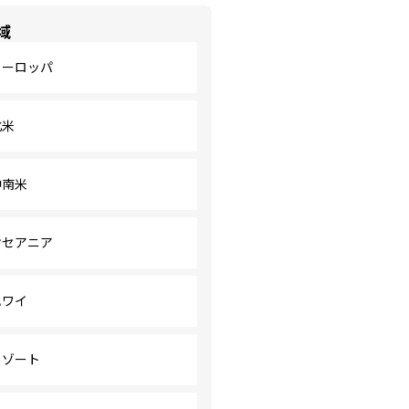
域
ヨーロッパ
北米
中南米
オセアニア
ハワイ
リゾート