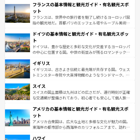
フランスの基本情報と観光ガイド・有名観光スポ
ませてくれるイタリアで、忘れられない旅をしてみよう！
文化が根付くこの国では、情熱的なフラメンコ、熱気あふ
なお、新着のイタリア情報は
コンテンツ一覧
を参照してほ
れる闘牛、そして美味しいタパスが生活の一部となってい
ット
しい。
る。首都マドリードの洗練された雰囲気や、バルセロナの
フランスは、世界中の旅行者を魅了し続けるヨーロッパ屈
アートに溢れた街角から、地方では古代ローマ遺跡や中世
指の観光地だ。首都パリのエッフェル塔やルーブル美術館
の城塞都市、穏やかなビーチリゾートまで多彩な表情を見
といった象徴的なスポットから、田舎町の古風な美しさま
せる。地方によって風土や気候が異なるスペインはその個
ドイツの基本情報と観光ガイド・有名観光スポッ
で、幅広い魅力が詰まっている。華麗な宮殿、歴史的な大
性で訪れる人を魅了する。 なお、新着のスペイン情報は
コ
聖堂、美しいビーチ、そして豊かな自然が、訪れる者を心
ト
ンテンツ一覧
を参照してほしい。
から魅了する。また、フランスは美食の国としても知ら
ドイツは、豊かな歴史と多彩な文化が交差するヨーロッパ
れ、フランス料理はユネスコ無形文化遺産にも登録されて
の中心に位置する国。中世の街並みが残るロマンチック街
いる。シャンパンの発祥地であるランス、プロヴァンスの
道から、未来を先取りするようなモダンな都市まで多様な
香り高いラベンダー畑など、多彩な楽しみ方が可能だ。さ
イギリス
顔を持つこの国は、どこを歩いても飽きることがない。ベ
らに、パリ以外の地域にも魅力が溢れており、どの街角に
ルリンの文化的活気、バイエルン州のアルプスの絶景、そ
イギリスは、古きよき伝統と最先端が共存する国。ウェス
も豊かな歴史と文化が息づいている。パリ以外の個性あふ
してライン川沿いのワイン畑といった風景は必見。ビール
トミンスター寺院や大英博物館のようなランドマーク、歴
れる地方に足を運ぶとそれぞれで全く異なる文化を体験で
とソーセージを味わいながら地元の人と過ごす楽しい時間
史ある大学都市、美しい丘陵地帯や牧歌的な風景など、エ
きるだろう。 なお、新着のフランス情報は
コンテンツ一覧
スイス
は、お酒好きな人にはぜひ体験してほしい。 なお、新着の
リアごとに異なる魅力がある。また、優雅なアフタヌーン
を参照してほしい。
ドイツ情報は
コンテンツ一覧
を参照してほしい。
ティー、ビール好きにはたまらない英国パブ、サッカー観
スイスの国土面積は九州ほどの広さだが、運行時刻が正確
戦など、本場だからこそできる体験も豊富。イギリスを旅
な交通網が整備されており、初心者でも安心して個人旅行
して楽しみつくそう。 なお、新着のイギリス情報は
コンテ
を楽しめる。日本同様に時刻表どおりの旅が可能だ。中世
アメリカの基本情報と観光ガイド・有名観光スポ
ンツ一覧
を参照してほしい。
の建物がそのまま残る町や、スイスならではのユニークな
博物館もあり、アルプス観光だけでなく町歩きも満喫する
ット
ことができる。国民の所得が高いため物価も高いが、旅行
アメリカ合衆国は、広大な土地と多様な文化が魅力の国。
者向けの交通パス提供のサービスもあり、うまく活用すれ
東海岸の都市部から西海岸のカリフォルニアまで、訪れる
ば市内交通費無料で観光を楽しむこともできる。 なお、新
場所ごとに異なる風景と体験が待っている。ニューヨーク
着のスイス情報は
コンテンツ一覧
を参照してほしい。
ハワイ
のような巨大都市は、観光、ショッピング、エンターテイ