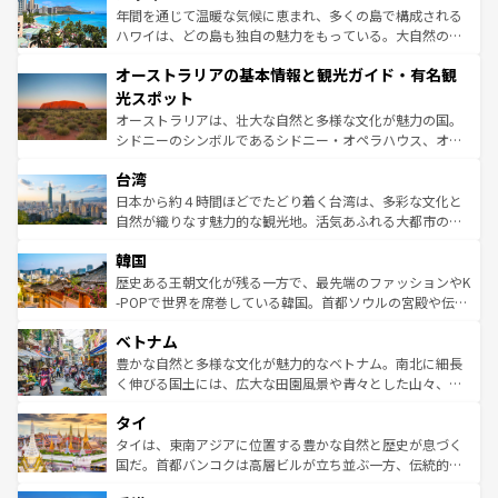
ンメントが詰まった刺激的なスポットだ。一方、アメリカ
年間を通じて温暖な気候に恵まれ、多くの島で構成される
西部には大自然が広がり、グランドキャニオンやイエロー
ハワイは、どの島も独自の魅力をもっている。大自然の神
ストーン国立公園といった絶景が堪能できる。さらに、南
秘を感じたいなら、火山が生み出した壮大な景観を誇るハ
オーストラリアの基本情報と観光ガイド・有名観
部のニューオーリンズでは、音楽と美食が融合した独特の
ワイ島は見逃せない。また、定番の観光地といえばオアフ
文化が魅力。旅行者はアメリカの各地域で異なる魅力を楽
島だが、静かな自然を求めるならマウイ島やカウアイ島が
光スポット
しみながら、その多様性と豊かな歴史を感じることができ
おすすめ。エメラルドグリーンに輝く海をはじめ、豊かな
オーストラリアは、壮大な自然と多様な文化が魅力の国。
るだろう。車でのロードトリップや列車の旅も、アメリカ
文化や歴史が息づいている。「アロハスピリット」と呼ば
シドニーのシンボルであるシドニー・オペラハウス、オー
ならではの贅沢な旅のスタイルだ。 なお、新着のアメリカ
れるおもてなしの心で訪れる人々を迎えてくれるハワイの
ストラリア東海岸北部に広がる大サンゴ礁地帯グレートバ
情報は
コンテンツ一覧
を参照してほしい。
人々、おいしいローカルフードやハワイアンミュージッ
台湾
リアリーフや大陸中央部にそびえるウルル（エアーズロッ
ク、伝統的なフラダンスなど、すべてがハワイの魅力を彩
ク）、タスマニアの美しい原生林やケアンズの熱帯雨林な
日本から約４時間ほどでたどり着く台湾は、多彩な文化と
っている。訪れるたびに新しい発見と感動が待っているハ
ど、見どころがたくさん。また、カフェやワイン、オージ
自然が織りなす魅力的な観光地。活気あふれる大都市の台
ワイを、存分に味わってほしい。 なお、新着のハワイ情報
ービーフなどの食文化も豊かで、美味しいものであふれて
北やノスタルジックな町並みが人気な九份（ジォウフェ
は
コンテンツ一覧
を参照してほしい。
韓国
いる。アクティビティも充実しており、サーフィンやダイ
ン）、静ひつな山岳地帯である台湾東部など、都市の喧騒
ビング、ハイキングなど、アウトドア好きにはたまらな
と山間の静けさが共存しており、訪れる人に新しい発見と
歴史ある王朝文化が残る一方で、最先端のファッションやK
い。オーストラリアの多彩な魅力を存分に味わいつくそ
驚きをもたらしてくれる。また、奥深い台湾の食文化も魅
-POPで世界を席巻している韓国。首都ソウルの宮殿や伝統
う。 なお、新着のオーストラリア情報は
コンテンツ一覧
を
力で、夜市などの屋台グルメから高級料理、ヘルシーで美
家屋が並ぶエリアでは韓国の歴史と文化に浸ることがで
参照してほしい。
ベトナム
容にもいいと評判のスイーツなど、バラエティ豊かな料理
き、地方に足を延ばせば四季折々の自然美を楽しむことが
が味わえる。 なお、新着の台湾情報は
コンテンツ一覧
を参
できる。そして、キムチや焼肉、絶品のストリートフード
豊かな自然と多様な文化が魅力的なベトナム。南北に細長
照してほしい。
まで、さまざまな韓国料理が待っている。夜には、韓国な
く伸びる国土には、広大な田園風景や青々とした山々、世
らではのナイトライフも堪能できる。あたたかいホスピタ
界遺産に登録された壮大な自然景観が点在し、都市部では
タイ
リティに包まれながら、韓国の多彩な魅力を心ゆくまで味
急速な発展と共に伝統が息づく。ハノイの古い町並みやホ
わってみてほしい。 なお、新着の韓国情報は
コンテンツ一
ーチミン市のフランス統治時代の建物も、独特の雰囲気を
タイは、東南アジアに位置する豊かな自然と歴史が息づく
覧
を参照してほしい。
醸し出している。また、バラエティの豊かさとおいしさで
国だ。首都バンコクは高層ビルが立ち並ぶ一方、伝統的な
世界中の食通を魅了してやまないベトナム料理も魅力のひ
寺院や市場がいたるところに点在し、古きよき文化と現代