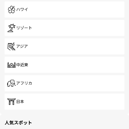
ハワイ
リゾート
アジア
中近東
アフリカ
日本
人気スポット