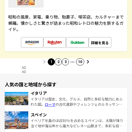
昭和の風景、家電、乗り物、駄菓子、喫茶店、カルチャーまで
網羅。懐かしさと驚きが詰まった昭和レトロの魅力を旅するガ
イド。
詳細を見る
…
1
2
3
10
AD
AD
人気の国と地域から探す
イタリア
イタリアは歴史、文化、グルメ、自然と多彩な魅力にあふ
れた国。
ローマ
の古代遺跡やフィレンツェのルネッサンス
美術、ヴェネツィアの運河など、歴史あるスポットはもち
スペイン
ろん、トスカーナの美しい田園風景やアマルフィ海岸の絶
景など、自然景観も見逃せない。観光の合間には、本場の
イベリア半島のほぼ80％を占めるスペインは、太陽が降り
ピザやパスタなど、絶品のイタリア料理を堪能することも
注ぐ地中海沿岸から雄大なピレネー山脈まで、多彩な自然
できる。朝目覚めてから夜眠るまで、すべての瞬間を楽し
と文化が詰まったヨーロッパ屈指の旅行先だ。多様な地域