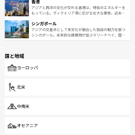
香港
とつ。フォーやバインミー、ベトナムコーヒーなどは、ぜ
の活気が交差している。北部ではチェンマイなどの山岳地
ひ現地で味わいたい。どの地域を訪れてもあたたかい人々
帯で自然と触れ合い、南部ではプーケットやクラビの美し
アジアと西洋の文化が交わる香港は、特有のエネルギーを
が旅行者を迎えてくれるので、きっと忘れられない旅にな
いビーチでリゾート気分を楽しむことができる。タイ料理
もっている。ヴィクトリア湾に広がる壮大な景色、近未来
るはずだ。 なお、新着のベトナム情報は
コンテンツ一覧
を
は世界的に有名で、屋台から高級レストランまで味覚を刺
的なアートスポット、そして歴史と現代が融合した町並
参照してほしい。
シンガポール
激する。気候は一年中温暖で、どの季節にも異なる楽しみ
み、どこを訪れても感動するはず。観光スポットが密集し
が待っている。親しみやすいタイの人々、仏教を中心とし
ており、効率よく見どころを回れるのも魅力。息をのむよ
アジアの交差点として多文化が融合した独自の魅力を放つ
た文化、そして多様な観光資源が、訪れる旅人を魅了し続
うな絶景から文化的な体験まで、香港を存分に楽しみ尽く
シンガポール。未来的な建築物が並ぶマリーナベイ、歴史
ける。 なお、新着のタイ情報は
コンテンツ一覧
を参照して
そう。 なお、新着の香港情報は
コンテンツ一覧
を参照して
と伝統を感じられるエスニックタウン、多数の緑豊かな公
ほしい。
ほしい。
園や自然保護区など、自然が調和した近代的な景観と文化
の多様性あふれるカラフルな町は、どこを歩いても新しい
国と地域
発見がある。さらに、治安のよさや充実した公共交通機関
も、旅行者にとっては魅力的なポイント。グルメも豊富
で、ホーカーズは地元の風情を楽しめる外せないスポット
ヨーロッパ
だ。訪れる人を飽きさせないシンガポールで、多様な魅力
を体感しよう。 なお、新着のシンガポール情報は
コンテン
ツ一覧
を参照してほしい。
北米
中南米
オセアニア