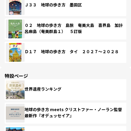
Ｊ３３ 地球の歩き方 墨田区
０２ 地球の歩き方 島旅 奄美大島 喜界島 加計
呂麻島（奄美群島１） ５訂版
Ｄ１７ 地球の歩き方 タイ ２０２７～２０２８
特設ページ
世界遺産ランキング
地球の歩き方 meets クリストファー・ノーラン監督
最新作『オデュッセイア』