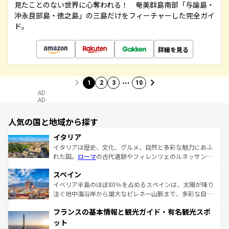
見たことのない世界に心奪われる！ 奄美群島南部「与論島・
沖永良部島・徳之島」の三島だけをフィーチャーした完全ガイ
ド。
詳細を見る
…
1
2
3
10
AD
AD
人気の国と地域から探す
イタリア
イタリアは歴史、文化、グルメ、自然と多彩な魅力にあふ
れた国。
ローマ
の古代遺跡やフィレンツェのルネッサンス
美術、ヴェネツィアの運河など、歴史あるスポットはもち
スペイン
ろん、トスカーナの美しい田園風景やアマルフィ海岸の絶
景など、自然景観も見逃せない。観光の合間には、本場の
イベリア半島のほぼ80％を占めるスペインは、太陽が降り
ピザやパスタなど、絶品のイタリア料理を堪能することも
注ぐ地中海沿岸から雄大なピレネー山脈まで、多彩な自然
できる。朝目覚めてから夜眠るまで、すべての瞬間を楽し
と文化が詰まったヨーロッパ屈指の旅行先だ。多様な地域
フランスの基本情報と観光ガイド・有名観光スポ
ませてくれるイタリアで、忘れられない旅をしてみよう！
文化が根付くこの国では、情熱的なフラメンコ、熱気あふ
なお、新着のイタリア情報は
コンテンツ一覧
を参照してほ
れる闘牛、そして美味しいタパスが生活の一部となってい
ット