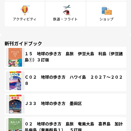
アクティビティ
鉄道・フライト
ショップ
新刊ガイドブック
１５ 地球の歩き方 島旅 伊豆大島 利島（伊豆諸
島①）３訂版
Ｃ０２ 地球の歩き方 ハワイ島 ２０２７～２０２
８
Ｊ３３ 地球の歩き方 墨田区
０２ 地球の歩き方 島旅 奄美大島 喜界島 加計
呂麻島（奄美群島１） ５訂版