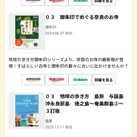
詳細を見る
０３ 御朱印でめぐる奈良のお寺
御朱印
2024.06.27 発売
地球の歩き方御朱印シリーズより、奈良のお寺の最新版が登
場！すばらしい古寺と御朱印の数々に合いに出かけませんか？
詳細を見る
０３ 地球の歩き方 島旅 与論島
沖永良部島 徳之島～奄美群島②～
３訂版
島旅
2025.12.11 発売