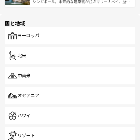
た文化、そして多様な観光資源が、訪れる旅人を魅了し続
うな絶景から文化的な体験まで、香港を存分に楽しみ尽く
シンガポール。未来的な建築物が並ぶマリーナベイ、歴史
ける。 なお、新着のタイ情報は
コンテンツ一覧
を参照して
そう。 なお、新着の香港情報は
コンテンツ一覧
を参照して
と伝統を感じられるエスニックタウン、多数の緑豊かな公
ほしい。
ほしい。
園や自然保護区など、自然が調和した近代的な景観と文化
の多様性あふれるカラフルな町は、どこを歩いても新しい
国と地域
発見がある。さらに、治安のよさや充実した公共交通機関
も、旅行者にとっては魅力的なポイント。グルメも豊富
で、ホーカーズは地元の風情を楽しめる外せないスポット
ヨーロッパ
だ。訪れる人を飽きさせないシンガポールで、多様な魅力
を体感しよう。 なお、新着のシンガポール情報は
コンテン
ツ一覧
を参照してほしい。
北米
中南米
オセアニア
ハワイ
リゾート