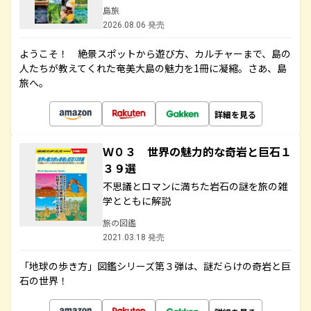
島旅
2026.08.06 発売
ようこそ！ 絶景スポットから遊び方、カルチャーまで、島の
人たちが教えてくれた奄美大島の魅力を1冊に凝縮。さあ、島
旅へ。
詳細を見る
Ｗ０３ 世界の魅力的な奇岩と巨石１
３９選
不思議とロマンに満ちた岩石の謎を旅の雑
学とともに解説
旅の図鑑
2021.03.18 発売
「地球の歩き方」図鑑シリーズ第３弾は、謎だらけの奇岩と巨
石の世界！