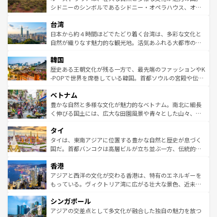
しみながら、その多様性と豊かな歴史を感じることができ
おすすめ。エメラルドグリーンに輝く海をはじめ、豊かな
シドニーのシンボルであるシドニー・オペラハウス、オー
るだろう。車でのロードトリップや列車の旅も、アメリカ
文化や歴史が息づいている。「アロハスピリット」と呼ば
ストラリア東海岸北部に広がる大サンゴ礁地帯グレートバ
ならではの贅沢な旅のスタイルだ。 なお、新着のアメリカ
台湾
れるおもてなしの心で訪れる人々を迎えてくれるハワイの
リアリーフや大陸中央部にそびえるウルル（エアーズロッ
情報は
コンテンツ一覧
を参照してほしい。
人々、おいしいローカルフードやハワイアンミュージッ
ク）、タスマニアの美しい原生林やケアンズの熱帯雨林な
日本から約４時間ほどでたどり着く台湾は、多彩な文化と
ク、伝統的なフラダンスなど、すべてがハワイの魅力を彩
ど、見どころがたくさん。また、カフェやワイン、オージ
自然が織りなす魅力的な観光地。活気あふれる大都市の台
っている。訪れるたびに新しい発見と感動が待っているハ
ービーフなどの食文化も豊かで、美味しいものであふれて
北やノスタルジックな町並みが人気な九份（ジォウフェ
ワイを、存分に味わってほしい。 なお、新着のハワイ情報
韓国
いる。アクティビティも充実しており、サーフィンやダイ
ン）、静ひつな山岳地帯である台湾東部など、都市の喧騒
は
コンテンツ一覧
を参照してほしい。
ビング、ハイキングなど、アウトドア好きにはたまらな
と山間の静けさが共存しており、訪れる人に新しい発見と
歴史ある王朝文化が残る一方で、最先端のファッションやK
い。オーストラリアの多彩な魅力を存分に味わいつくそ
驚きをもたらしてくれる。また、奥深い台湾の食文化も魅
-POPで世界を席巻している韓国。首都ソウルの宮殿や伝統
う。 なお、新着のオーストラリア情報は
コンテンツ一覧
を
力で、夜市などの屋台グルメから高級料理、ヘルシーで美
家屋が並ぶエリアでは韓国の歴史と文化に浸ることがで
参照してほしい。
ベトナム
容にもいいと評判のスイーツなど、バラエティ豊かな料理
き、地方に足を延ばせば四季折々の自然美を楽しむことが
が味わえる。 なお、新着の台湾情報は
コンテンツ一覧
を参
できる。そして、キムチや焼肉、絶品のストリートフード
豊かな自然と多様な文化が魅力的なベトナム。南北に細長
照してほしい。
まで、さまざまな韓国料理が待っている。夜には、韓国な
く伸びる国土には、広大な田園風景や青々とした山々、世
らではのナイトライフも堪能できる。あたたかいホスピタ
界遺産に登録された壮大な自然景観が点在し、都市部では
タイ
リティに包まれながら、韓国の多彩な魅力を心ゆくまで味
急速な発展と共に伝統が息づく。ハノイの古い町並みやホ
わってみてほしい。 なお、新着の韓国情報は
コンテンツ一
ーチミン市のフランス統治時代の建物も、独特の雰囲気を
タイは、東南アジアに位置する豊かな自然と歴史が息づく
覧
を参照してほしい。
醸し出している。また、バラエティの豊かさとおいしさで
国だ。首都バンコクは高層ビルが立ち並ぶ一方、伝統的な
世界中の食通を魅了してやまないベトナム料理も魅力のひ
寺院や市場がいたるところに点在し、古きよき文化と現代
香港
とつ。フォーやバインミー、ベトナムコーヒーなどは、ぜ
の活気が交差している。北部ではチェンマイなどの山岳地
ひ現地で味わいたい。どの地域を訪れてもあたたかい人々
帯で自然と触れ合い、南部ではプーケットやクラビの美し
アジアと西洋の文化が交わる香港は、特有のエネルギーを
が旅行者を迎えてくれるので、きっと忘れられない旅にな
いビーチでリゾート気分を楽しむことができる。タイ料理
もっている。ヴィクトリア湾に広がる壮大な景色、近未来
るはずだ。 なお、新着のベトナム情報は
コンテンツ一覧
を
は世界的に有名で、屋台から高級レストランまで味覚を刺
的なアートスポット、そして歴史と現代が融合した町並
参照してほしい。
シンガポール
激する。気候は一年中温暖で、どの季節にも異なる楽しみ
み、どこを訪れても感動するはず。観光スポットが密集し
が待っている。親しみやすいタイの人々、仏教を中心とし
ており、効率よく見どころを回れるのも魅力。息をのむよ
アジアの交差点として多文化が融合した独自の魅力を放つ