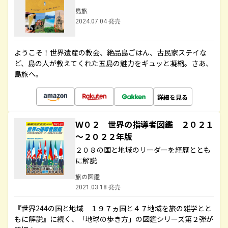
島旅
2024.07.04 発売
ようこそ！世界遺産の教会、絶品島ごはん、古民家ステイな
ど、島の人が教えてくれた五島の魅力をギュッと凝縮。さあ、
島旅へ。
詳細を見る
Ｗ０２ 世界の指導者図鑑 ２０２１
～２０２２年版
２０８の国と地域のリーダーを経歴ととも
に解説
旅の図鑑
2021.03.18 発売
『世界244の国と地域 １９７ヵ国と４７地域を旅の雑学とと
もに解説』に続く、「地球の歩き方」の図鑑シリーズ第２弾が