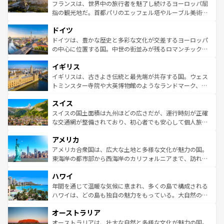
しい。
る。首都マドリードの洗練された雰囲気や、バルセロナの
フランスは、世界中の旅行者を魅了し続けるヨーロッパ屈
アートに溢れた街角から、地方では古代ローマ遺跡や中世
指の観光地だ。首都パリのエッフェル塔やルーブル美術館
の城塞都市、穏やかなビーチリゾートまで多彩な表情を見
といった象徴的なスポットから、田舎町の古風な美しさま
せる。地方によって風土や気候が異なるスペインはその個
ドイツ
で、幅広い魅力が詰まっている。華麗な宮殿、歴史的な大
性で訪れる人を魅了する。 なお、新着のスペイン情報は
コ
聖堂、美しいビーチ、そして豊かな自然が、訪れる者を心
ドイツは、豊かな歴史と多彩な文化が交差するヨーロッパ
ンテンツ一覧
を参照してほしい。
から魅了する。また、フランスは美食の国としても知ら
の中心に位置する国。中世の街並みが残るロマンチック街
れ、フランス料理はユネスコ無形文化遺産にも登録されて
道から、未来を先取りするようなモダンな都市まで多様な
イギリス
いる。シャンパンの発祥地であるランス、プロヴァンスの
顔を持つこの国は、どこを歩いても飽きることがない。ベ
香り高いラベンダー畑など、多彩な楽しみ方が可能だ。さ
ルリンの文化的活気、バイエルン州のアルプスの絶景、そ
イギリスは、古きよき伝統と最先端が共存する国。ウェス
らに、パリ以外の地域にも魅力が溢れており、どの街角に
してライン川沿いのワイン畑といった風景は必見。ビール
トミンスター寺院や大英博物館のようなランドマーク、歴
も豊かな歴史と文化が息づいている。パリ以外の個性あふ
とソーセージを味わいながら地元の人と過ごす楽しい時間
史ある大学都市、美しい丘陵地帯や牧歌的な風景など、エ
れる地方に足を運ぶとそれぞれで全く異なる文化を体験で
スイス
は、お酒好きな人にはぜひ体験してほしい。 なお、新着の
リアごとに異なる魅力がある。また、優雅なアフタヌーン
きるだろう。 なお、新着のフランス情報は
コンテンツ一覧
ドイツ情報は
コンテンツ一覧
を参照してほしい。
ティー、ビール好きにはたまらない英国パブ、サッカー観
スイスの国土面積は九州ほどの広さだが、運行時刻が正確
を参照してほしい。
戦など、本場だからこそできる体験も豊富。イギリスを旅
な交通網が整備されており、初心者でも安心して個人旅行
して楽しみつくそう。 なお、新着のイギリス情報は
コンテ
を楽しめる。日本同様に時刻表どおりの旅が可能だ。中世
アメリカ
ンツ一覧
を参照してほしい。
の建物がそのまま残る町や、スイスならではのユニークな
博物館もあり、アルプス観光だけでなく町歩きも満喫する
アメリカ合衆国は、広大な土地と多様な文化が魅力の国。
ことができる。国民の所得が高いため物価も高いが、旅行
東海岸の都市部から西海岸のカリフォルニアまで、訪れる
者向けの交通パス提供のサービスもあり、うまく活用すれ
場所ごとに異なる風景と体験が待っている。ニューヨーク
ハワイ
ば市内交通費無料で観光を楽しむこともできる。 なお、新
のような巨大都市は、観光、ショッピング、エンターテイ
着のスイス情報は
コンテンツ一覧
を参照してほしい。
ンメントが詰まった刺激的なスポットだ。一方、アメリカ
年間を通じて温暖な気候に恵まれ、多くの島で構成される
西部には大自然が広がり、グランドキャニオンやイエロー
ハワイは、どの島も独自の魅力をもっている。大自然の神
ストーン国立公園といった絶景が堪能できる。さらに、南
秘を感じたいなら、火山が生み出した壮大な景観を誇るハ
オーストラリア
部のニューオーリンズでは、音楽と美食が融合した独特の
ワイ島は見逃せない。また、定番の観光地といえばオアフ
文化が魅力。旅行者はアメリカの各地域で異なる魅力を楽
島だが、静かな自然を求めるならマウイ島やカウアイ島が
オーストラリアは、壮大な自然と多様な文化が魅力の国。