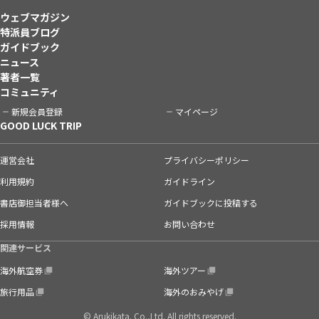
ウェブマガジン
特派員ブログ
ガイドブック
ニュース
著者一覧
コミュニティ
新規会員登録
マイページ
GOOD LUCK TRIP
運営会社
プライバシーポリシー
利用規約
ガイドライン
書店御担当者様へ
ガイドブックに投稿する
採用情報
お問い合わせ
関連サービス
海外航空券
海外ツアー
旅行用品
海外のおみやげ
© Arukikata. Co.,Ltd. All rights reserved.