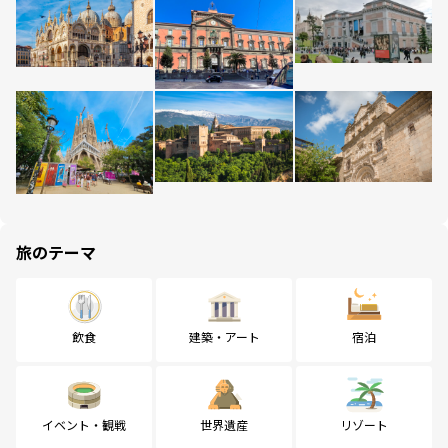
旅のテーマ
飲食
建築・アート
宿泊
イベント・観戦
世界遺産
リゾート