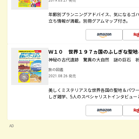
2019.03.27 発売
年齢別プランニングアドバイス、気になるゴ
立ち情報が満載。別冊グアムマップ付き。
Ｗ１０ 世界１９７ヵ国のふしぎな聖
神秘の古代遺跡 驚異の大自然 謎の巨石 
旅の図鑑
2021.08.26 発売
美しくミステリアスな世界各国の聖地＆パワ
しぎ雑学、5人のスペシャリストインタビュー
AD