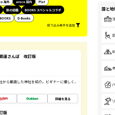
co 海外
aruco 国内
Plat
国と地
旅の図鑑
BOOKS スペシャルコラボ
BOOKS
D-Books
絞り込み条件を追加
開運さんぽ 改訂版
社から厳選した神社を紹介。ビギナーに優しく、
詳細を見る
訂版