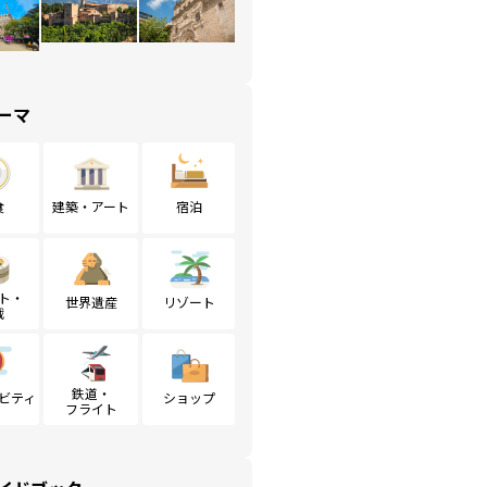
ーマ
食
建築・アート
宿泊
ト・
世界遺産
リゾート
戦
鉄道・
ビティ
ショップ
フライト