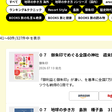
すべて
地球の歩き方 海外
地球の歩き方 Jシリーズ（国内）
aru
ランキング&テクニック
Resort Style
島旅
御朱印
歴史時代
BOOKS 旅の名言＆絶景
BOOKS 旅と健康
BOOKS 旅の読み物
41〜60件/327件中 を表示
０７ 御朱印でめぐる全国の神社 週末
御朱印
2026.07.13 発売
『御利益と御朱印』が凄い、を基準に全国7万
ツウも納得の1冊です。
０７ 地球の歩き方 島旅 種子島 ３