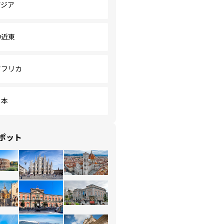
アジア
中近東
アフリカ
日本
ポット