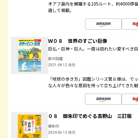
オアフ島内を網羅する105ルート、約4000
選して掲載。
Ｗ０８ 世界のすごい巨像
巨仏・巨神・巨人。一度は訪れたい愛すべき
旅の図鑑
2021.08.12 発売
「地球の歩き方」図鑑シリーズ第８弾は、で
な人々が色々な意図を持って立ち上げてきた
０８ 御朱印でめぐる高野山 三訂版
御朱印
2024.06.13 発売