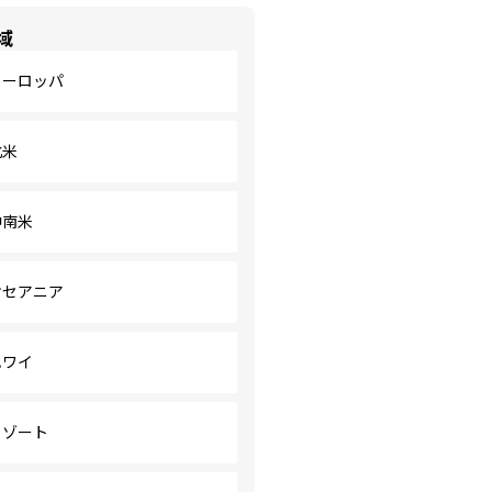
域
ヨーロッパ
北米
中南米
オセアニア
ハワイ
リゾート