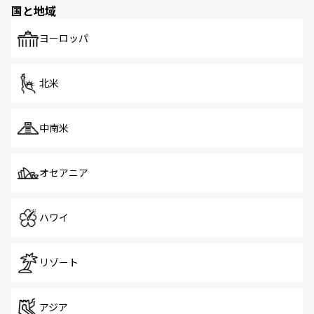
国と地域
発見がある。さらに、治安のよさや充実した公共交通機関
も、旅行者にとっては魅力的なポイント。グルメも豊富
で、ホーカーズは地元の風情を楽しめる外せないスポット
ヨーロッパ
だ。訪れる人を飽きさせないシンガポールで、多様な魅力
を体感しよう。 なお、新着のシンガポール情報は
コンテン
ツ一覧
を参照してほしい。
北米
中南米
オセアニア
ハワイ
リゾート
アジア