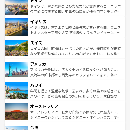
ドイツ
で、幅広い魅力が詰まっている。華麗な宮殿、歴史的な大
性で訪れる人を魅了する。 なお、新着のスペイン情報は
コ
聖堂、美しいビーチ、そして豊かな自然が、訪れる者を心
ドイツは、豊かな歴史と多彩な文化が交差するヨーロッパ
ンテンツ一覧
を参照してほしい。
から魅了する。また、フランスは美食の国としても知ら
の中心に位置する国。中世の街並みが残るロマンチック街
れ、フランス料理はユネスコ無形文化遺産にも登録されて
道から、未来を先取りするようなモダンな都市まで多様な
イギリス
いる。シャンパンの発祥地であるランス、プロヴァンスの
顔を持つこの国は、どこを歩いても飽きることがない。ベ
香り高いラベンダー畑など、多彩な楽しみ方が可能だ。さ
ルリンの文化的活気、バイエルン州のアルプスの絶景、そ
イギリスは、古きよき伝統と最先端が共存する国。ウェス
らに、パリ以外の地域にも魅力が溢れており、どの街角に
してライン川沿いのワイン畑といった風景は必見。ビール
トミンスター寺院や大英博物館のようなランドマーク、歴
も豊かな歴史と文化が息づいている。パリ以外の個性あふ
とソーセージを味わいながら地元の人と過ごす楽しい時間
史ある大学都市、美しい丘陵地帯や牧歌的な風景など、エ
れる地方に足を運ぶとそれぞれで全く異なる文化を体験で
スイス
は、お酒好きな人にはぜひ体験してほしい。 なお、新着の
リアごとに異なる魅力がある。また、優雅なアフタヌーン
きるだろう。 なお、新着のフランス情報は
コンテンツ一覧
ドイツ情報は
コンテンツ一覧
を参照してほしい。
ティー、ビール好きにはたまらない英国パブ、サッカー観
スイスの国土面積は九州ほどの広さだが、運行時刻が正確
を参照してほしい。
戦など、本場だからこそできる体験も豊富。イギリスを旅
な交通網が整備されており、初心者でも安心して個人旅行
して楽しみつくそう。 なお、新着のイギリス情報は
コンテ
を楽しめる。日本同様に時刻表どおりの旅が可能だ。中世
アメリカ
ンツ一覧
を参照してほしい。
の建物がそのまま残る町や、スイスならではのユニークな
博物館もあり、アルプス観光だけでなく町歩きも満喫する
アメリカ合衆国は、広大な土地と多様な文化が魅力の国。
ことができる。国民の所得が高いため物価も高いが、旅行
東海岸の都市部から西海岸のカリフォルニアまで、訪れる
者向けの交通パス提供のサービスもあり、うまく活用すれ
場所ごとに異なる風景と体験が待っている。ニューヨーク
ハワイ
ば市内交通費無料で観光を楽しむこともできる。 なお、新
のような巨大都市は、観光、ショッピング、エンターテイ
着のスイス情報は
コンテンツ一覧
を参照してほしい。
ンメントが詰まった刺激的なスポットだ。一方、アメリカ
年間を通じて温暖な気候に恵まれ、多くの島で構成される
西部には大自然が広がり、グランドキャニオンやイエロー
ハワイは、どの島も独自の魅力をもっている。大自然の神
ストーン国立公園といった絶景が堪能できる。さらに、南
秘を感じたいなら、火山が生み出した壮大な景観を誇るハ
オーストラリア
部のニューオーリンズでは、音楽と美食が融合した独特の
ワイ島は見逃せない。また、定番の観光地といえばオアフ
文化が魅力。旅行者はアメリカの各地域で異なる魅力を楽
島だが、静かな自然を求めるならマウイ島やカウアイ島が
オーストラリアは、壮大な自然と多様な文化が魅力の国。
しみながら、その多様性と豊かな歴史を感じることができ
おすすめ。エメラルドグリーンに輝く海をはじめ、豊かな
シドニーのシンボルであるシドニー・オペラハウス、オー
るだろう。車でのロードトリップや列車の旅も、アメリカ
文化や歴史が息づいている。「アロハスピリット」と呼ば
ストラリア東海岸北部に広がる大サンゴ礁地帯グレートバ
ならではの贅沢な旅のスタイルだ。 なお、新着のアメリカ
台湾
れるおもてなしの心で訪れる人々を迎えてくれるハワイの
リアリーフや大陸中央部にそびえるウルル（エアーズロッ