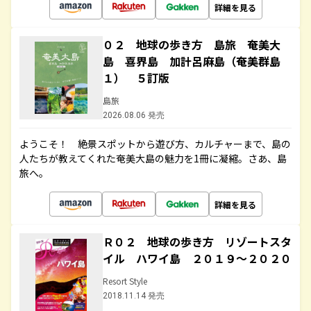
詳細を見る
０２ 地球の歩き方 島旅 奄美大
島 喜界島 加計呂麻島（奄美群島
１） ５訂版
島旅
2026.08.06 発売
ようこそ！ 絶景スポットから遊び方、カルチャーまで、島の
人たちが教えてくれた奄美大島の魅力を1冊に凝縮。さあ、島
旅へ。
詳細を見る
Ｒ０２ 地球の歩き方 リゾートスタ
イル ハワイ島 ２０１９～２０２０
Resort Style
2018.11.14 発売