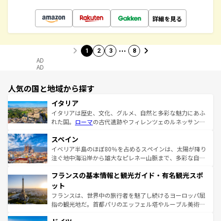
詳細を見る
…
1
2
3
8
AD
AD
人気の国と地域から探す
イタリア
イタリアは歴史、文化、グルメ、自然と多彩な魅力にあふ
れた国。
ローマ
の古代遺跡やフィレンツェのルネッサンス
美術、ヴェネツィアの運河など、歴史あるスポットはもち
スペイン
ろん、トスカーナの美しい田園風景やアマルフィ海岸の絶
景など、自然景観も見逃せない。観光の合間には、本場の
イベリア半島のほぼ80％を占めるスペインは、太陽が降り
ピザやパスタなど、絶品のイタリア料理を堪能することも
注ぐ地中海沿岸から雄大なピレネー山脈まで、多彩な自然
できる。朝目覚めてから夜眠るまで、すべての瞬間を楽し
と文化が詰まったヨーロッパ屈指の旅行先だ。多様な地域
フランスの基本情報と観光ガイド・有名観光スポ
ませてくれるイタリアで、忘れられない旅をしてみよう！
文化が根付くこの国では、情熱的なフラメンコ、熱気あふ
なお、新着のイタリア情報は
コンテンツ一覧
を参照してほ
れる闘牛、そして美味しいタパスが生活の一部となってい
ット
しい。
る。首都マドリードの洗練された雰囲気や、バルセロナの
フランスは、世界中の旅行者を魅了し続けるヨーロッパ屈
アートに溢れた街角から、地方では古代ローマ遺跡や中世
指の観光地だ。首都パリのエッフェル塔やルーブル美術館
の城塞都市、穏やかなビーチリゾートまで多彩な表情を見
といった象徴的なスポットから、田舎町の古風な美しさま
せる。地方によって風土や気候が異なるスペインはその個