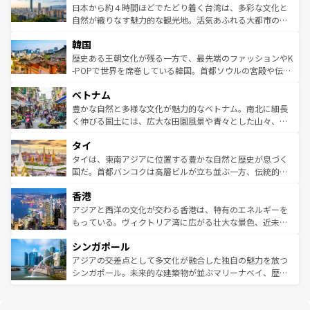
情報は
コンテンツ一覧
を参照してほしい。
人々、おいしいローカルフードやハワイアンミュージッ
ク）、タスマニアの美しい原生林やケアンズの熱帯雨林な
日本から約４時間ほどでたどり着く台湾は、多彩な文化と
ク、伝統的なフラダンスなど、すべてがハワイの魅力を彩
ど、見どころがたくさん。また、カフェやワイン、オージ
自然が織りなす魅力的な観光地。活気あふれる大都市の台
っている。訪れるたびに新しい発見と感動が待っているハ
ービーフなどの食文化も豊かで、美味しいものであふれて
北やノスタルジックな町並みが人気な九份（ジォウフェ
ワイを、存分に味わってほしい。 なお、新着のハワイ情報
韓国
いる。アクティビティも充実しており、サーフィンやダイ
ン）、静ひつな山岳地帯である台湾東部など、都市の喧騒
は
コンテンツ一覧
を参照してほしい。
ビング、ハイキングなど、アウトドア好きにはたまらな
と山間の静けさが共存しており、訪れる人に新しい発見と
歴史ある王朝文化が残る一方で、最先端のファッションやK
い。オーストラリアの多彩な魅力を存分に味わいつくそ
驚きをもたらしてくれる。また、奥深い台湾の食文化も魅
-POPで世界を席巻している韓国。首都ソウルの宮殿や伝統
う。 なお、新着のオーストラリア情報は
コンテンツ一覧
を
力で、夜市などの屋台グルメから高級料理、ヘルシーで美
家屋が並ぶエリアでは韓国の歴史と文化に浸ることがで
参照してほしい。
ベトナム
容にもいいと評判のスイーツなど、バラエティ豊かな料理
き、地方に足を延ばせば四季折々の自然美を楽しむことが
が味わえる。 なお、新着の台湾情報は
コンテンツ一覧
を参
できる。そして、キムチや焼肉、絶品のストリートフード
豊かな自然と多様な文化が魅力的なベトナム。南北に細長
照してほしい。
まで、さまざまな韓国料理が待っている。夜には、韓国な
く伸びる国土には、広大な田園風景や青々とした山々、世
らではのナイトライフも堪能できる。あたたかいホスピタ
界遺産に登録された壮大な自然景観が点在し、都市部では
タイ
リティに包まれながら、韓国の多彩な魅力を心ゆくまで味
急速な発展と共に伝統が息づく。ハノイの古い町並みやホ
わってみてほしい。 なお、新着の韓国情報は
コンテンツ一
ーチミン市のフランス統治時代の建物も、独特の雰囲気を
タイは、東南アジアに位置する豊かな自然と歴史が息づく
覧
を参照してほしい。
醸し出している。また、バラエティの豊かさとおいしさで
国だ。首都バンコクは高層ビルが立ち並ぶ一方、伝統的な
世界中の食通を魅了してやまないベトナム料理も魅力のひ
寺院や市場がいたるところに点在し、古きよき文化と現代
香港
とつ。フォーやバインミー、ベトナムコーヒーなどは、ぜ
の活気が交差している。北部ではチェンマイなどの山岳地
ひ現地で味わいたい。どの地域を訪れてもあたたかい人々
帯で自然と触れ合い、南部ではプーケットやクラビの美し
アジアと西洋の文化が交わる香港は、特有のエネルギーを
が旅行者を迎えてくれるので、きっと忘れられない旅にな
いビーチでリゾート気分を楽しむことができる。タイ料理
もっている。ヴィクトリア湾に広がる壮大な景色、近未来
るはずだ。 なお、新着のベトナム情報は
コンテンツ一覧
を
は世界的に有名で、屋台から高級レストランまで味覚を刺
的なアートスポット、そして歴史と現代が融合した町並
参照してほしい。
シンガポール
激する。気候は一年中温暖で、どの季節にも異なる楽しみ
み、どこを訪れても感動するはず。観光スポットが密集し
が待っている。親しみやすいタイの人々、仏教を中心とし
ており、効率よく見どころを回れるのも魅力。息をのむよ
アジアの交差点として多文化が融合した独自の魅力を放つ
た文化、そして多様な観光資源が、訪れる旅人を魅了し続
うな絶景から文化的な体験まで、香港を存分に楽しみ尽く
シンガポール。未来的な建築物が並ぶマリーナベイ、歴史
ける。 なお、新着のタイ情報は
コンテンツ一覧
を参照して
そう。 なお、新着の香港情報は
コンテンツ一覧
を参照して
と伝統を感じられるエスニックタウン、多数の緑豊かな公
ほしい。
ほしい。
園や自然保護区など、自然が調和した近代的な景観と文化
の多様性あふれるカラフルな町は、どこを歩いても新しい