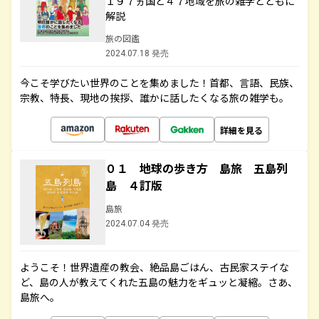
１９７ヵ国と４７地域を旅の雑学とともに
解説
旅の図鑑
2024.07.18 発売
今こそ学びたい世界のことを集めました！首都、言語、民族、
宗教、特長、現地の挨拶、誰かに話したくなる旅の雑学も。
詳細を見る
０１ 地球の歩き方 島旅 五島列
島 ４訂版
島旅
2024.07.04 発売
ようこそ！世界遺産の教会、絶品島ごはん、古民家ステイな
ど、島の人が教えてくれた五島の魅力をギュッと凝縮。さあ、
島旅へ。