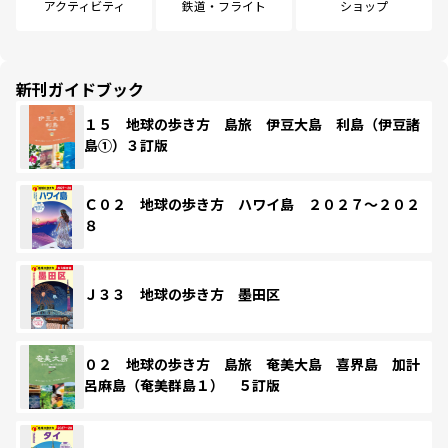
アクティビティ
鉄道・フライト
ショップ
新刊ガイドブック
１５ 地球の歩き方 島旅 伊豆大島 利島（伊豆諸
島①）３訂版
Ｃ０２ 地球の歩き方 ハワイ島 ２０２７～２０２
８
Ｊ３３ 地球の歩き方 墨田区
０２ 地球の歩き方 島旅 奄美大島 喜界島 加計
呂麻島（奄美群島１） ５訂版