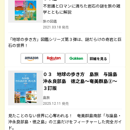
不思議とロマンに満ちた岩石の謎を旅の雑
学とともに解説
旅の図鑑
2021.03.18 発売
「地球の歩き方」図鑑シリーズ第３弾は、謎だらけの奇岩と巨
石の世界！
詳細を見る
０３ 地球の歩き方 島旅 与論島
沖永良部島 徳之島～奄美群島②～
３訂版
島旅
2025.12.11 発売
見たことのない世界に心奪われる！ 奄美群島南部「与論島・
沖永良部島・徳之島」の三島だけをフィーチャーした完全ガイ
ド。