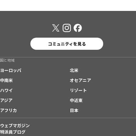
コミュニティを見る
国と地域
ヨーロッパ
北米
中南米
オセアニア
ハワイ
リゾート
アジア
中近東
アフリカ
日本
ウェブマガジン
特派員ブログ