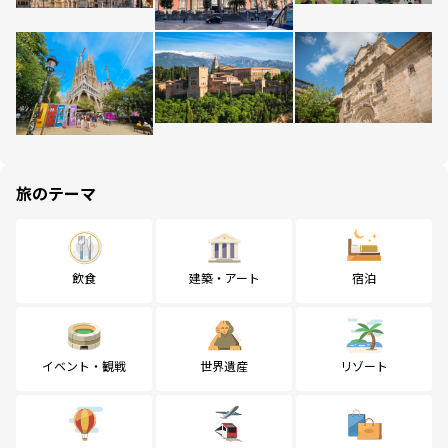
旅のテーマ
飲食
建築・アート
宿泊
イベント・観戦
世界遺産
リゾート