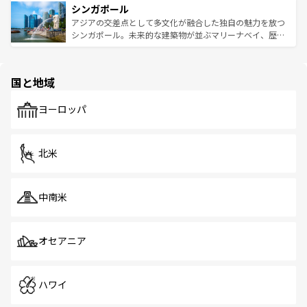
参照してほしい。
シンガポール
激する。気候は一年中温暖で、どの季節にも異なる楽しみ
み、どこを訪れても感動するはず。観光スポットが密集し
が待っている。親しみやすいタイの人々、仏教を中心とし
ており、効率よく見どころを回れるのも魅力。息をのむよ
アジアの交差点として多文化が融合した独自の魅力を放つ
た文化、そして多様な観光資源が、訪れる旅人を魅了し続
うな絶景から文化的な体験まで、香港を存分に楽しみ尽く
シンガポール。未来的な建築物が並ぶマリーナベイ、歴史
ける。 なお、新着のタイ情報は
コンテンツ一覧
を参照して
そう。 なお、新着の香港情報は
コンテンツ一覧
を参照して
と伝統を感じられるエスニックタウン、多数の緑豊かな公
ほしい。
ほしい。
園や自然保護区など、自然が調和した近代的な景観と文化
の多様性あふれるカラフルな町は、どこを歩いても新しい
国と地域
発見がある。さらに、治安のよさや充実した公共交通機関
も、旅行者にとっては魅力的なポイント。グルメも豊富
で、ホーカーズは地元の風情を楽しめる外せないスポット
ヨーロッパ
だ。訪れる人を飽きさせないシンガポールで、多様な魅力
を体感しよう。 なお、新着のシンガポール情報は
コンテン
ツ一覧
を参照してほしい。
北米
中南米
オセアニア
ハワイ