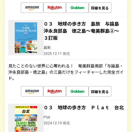
詳細を見る
０３ 地球の歩き方 島旅 与論島
沖永良部島 徳之島～奄美群島②～
３訂版
島旅
2025.12.11 発売
見たことのない世界に心奪われる！ 奄美群島南部「与論島・
沖永良部島・徳之島」の三島だけをフィーチャーした完全ガイ
ド。
詳細を見る
０３ 地球の歩き方 Ｐｌａｔ 台北
Plat
2024.12.19 発売