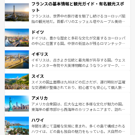
フランスの基本情報と観光ガイド・有名観光スポ
ませてくれるイタリアで、忘れられない旅をしてみよう！
文化が根付くこの国では、情熱的なフラメンコ、熱気あふ
なお、新着のイタリア情報は
コンテンツ一覧
を参照してほ
れる闘牛、そして美味しいタパスが生活の一部となってい
ット
しい。
る。首都マドリードの洗練された雰囲気や、バルセロナの
フランスは、世界中の旅行者を魅了し続けるヨーロッパ屈
アートに溢れた街角から、地方では古代ローマ遺跡や中世
指の観光地だ。首都パリのエッフェル塔やルーブル美術館
の城塞都市、穏やかなビーチリゾートまで多彩な表情を見
といった象徴的なスポットから、田舎町の古風な美しさま
せる。地方によって風土や気候が異なるスペインはその個
ドイツ
で、幅広い魅力が詰まっている。華麗な宮殿、歴史的な大
性で訪れる人を魅了する。 なお、新着のスペイン情報は
コ
聖堂、美しいビーチ、そして豊かな自然が、訪れる者を心
ドイツは、豊かな歴史と多彩な文化が交差するヨーロッパ
ンテンツ一覧
を参照してほしい。
から魅了する。また、フランスは美食の国としても知ら
の中心に位置する国。中世の街並みが残るロマンチック街
れ、フランス料理はユネスコ無形文化遺産にも登録されて
道から、未来を先取りするようなモダンな都市まで多様な
イギリス
いる。シャンパンの発祥地であるランス、プロヴァンスの
顔を持つこの国は、どこを歩いても飽きることがない。ベ
香り高いラベンダー畑など、多彩な楽しみ方が可能だ。さ
ルリンの文化的活気、バイエルン州のアルプスの絶景、そ
イギリスは、古きよき伝統と最先端が共存する国。ウェス
らに、パリ以外の地域にも魅力が溢れており、どの街角に
してライン川沿いのワイン畑といった風景は必見。ビール
トミンスター寺院や大英博物館のようなランドマーク、歴
も豊かな歴史と文化が息づいている。パリ以外の個性あふ
とソーセージを味わいながら地元の人と過ごす楽しい時間
史ある大学都市、美しい丘陵地帯や牧歌的な風景など、エ
れる地方に足を運ぶとそれぞれで全く異なる文化を体験で
スイス
は、お酒好きな人にはぜひ体験してほしい。 なお、新着の
リアごとに異なる魅力がある。また、優雅なアフタヌーン
きるだろう。 なお、新着のフランス情報は
コンテンツ一覧
ドイツ情報は
コンテンツ一覧
を参照してほしい。
ティー、ビール好きにはたまらない英国パブ、サッカー観
スイスの国土面積は九州ほどの広さだが、運行時刻が正確
を参照してほしい。
戦など、本場だからこそできる体験も豊富。イギリスを旅
な交通網が整備されており、初心者でも安心して個人旅行
して楽しみつくそう。 なお、新着のイギリス情報は
コンテ
を楽しめる。日本同様に時刻表どおりの旅が可能だ。中世
アメリカ
ンツ一覧
を参照してほしい。
の建物がそのまま残る町や、スイスならではのユニークな
博物館もあり、アルプス観光だけでなく町歩きも満喫する
アメリカ合衆国は、広大な土地と多様な文化が魅力の国。
ことができる。国民の所得が高いため物価も高いが、旅行
東海岸の都市部から西海岸のカリフォルニアまで、訪れる
者向けの交通パス提供のサービスもあり、うまく活用すれ
場所ごとに異なる風景と体験が待っている。ニューヨーク
ハワイ
ば市内交通費無料で観光を楽しむこともできる。 なお、新
のような巨大都市は、観光、ショッピング、エンターテイ
着のスイス情報は
コンテンツ一覧
を参照してほしい。
ンメントが詰まった刺激的なスポットだ。一方、アメリカ
年間を通じて温暖な気候に恵まれ、多くの島で構成される
西部には大自然が広がり、グランドキャニオンやイエロー
ハワイは、どの島も独自の魅力をもっている。大自然の神