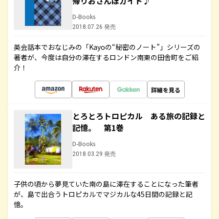
帰りおさんぽガイド♪
D-Books
2018.07.26 発売
英会話本でおなじみの「Kayoの“秘密のノート”」シリーズの
著者が、今度は自分の滞在するロンドン南東の田舎町をご紹
介！
詳細を見る
とろとろトロピカル ある旅の記録と
記憶。 第1巻
D-Books
2018.03.29 発売
子供の頃から夢見ていた南の島に滞在することになった筆者
が、島で出合うトロピカルでマジカルな45日間の記録と記
憶。