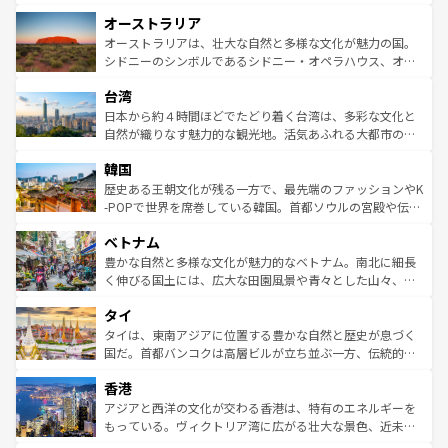
ストーン国立公園といった絶景が堪能できる。さらに、南
秘を感じたいなら、火山が生み出した壮大な景観を誇るハ
オーストラリア
部のニューオーリンズでは、音楽と美食が融合した独特の
ワイ島は見逃せない。また、定番の観光地といえばオアフ
文化が魅力。旅行者はアメリカの各地域で異なる魅力を楽
島だが、静かな自然を求めるならマウイ島やカウアイ島が
オーストラリアは、壮大な自然と多様な文化が魅力の国。
しみながら、その多様性と豊かな歴史を感じることができ
おすすめ。エメラルドグリーンに輝く海をはじめ、豊かな
シドニーのシンボルであるシドニー・オペラハウス、オー
るだろう。車でのロードトリップや列車の旅も、アメリカ
文化や歴史が息づいている。「アロハスピリット」と呼ば
ストラリア東海岸北部に広がる大サンゴ礁地帯グレートバ
ならではの贅沢な旅のスタイルだ。 なお、新着のアメリカ
台湾
れるおもてなしの心で訪れる人々を迎えてくれるハワイの
リアリーフや大陸中央部にそびえるウルル（エアーズロッ
情報は
コンテンツ一覧
を参照してほしい。
人々、おいしいローカルフードやハワイアンミュージッ
ク）、タスマニアの美しい原生林やケアンズの熱帯雨林な
日本から約４時間ほどでたどり着く台湾は、多彩な文化と
ク、伝統的なフラダンスなど、すべてがハワイの魅力を彩
ど、見どころがたくさん。また、カフェやワイン、オージ
自然が織りなす魅力的な観光地。活気あふれる大都市の台
っている。訪れるたびに新しい発見と感動が待っているハ
ービーフなどの食文化も豊かで、美味しいものであふれて
北やノスタルジックな町並みが人気な九份（ジォウフェ
ワイを、存分に味わってほしい。 なお、新着のハワイ情報
韓国
いる。アクティビティも充実しており、サーフィンやダイ
ン）、静ひつな山岳地帯である台湾東部など、都市の喧騒
は
コンテンツ一覧
を参照してほしい。
ビング、ハイキングなど、アウトドア好きにはたまらな
と山間の静けさが共存しており、訪れる人に新しい発見と
歴史ある王朝文化が残る一方で、最先端のファッションやK
い。オーストラリアの多彩な魅力を存分に味わいつくそ
驚きをもたらしてくれる。また、奥深い台湾の食文化も魅
-POPで世界を席巻している韓国。首都ソウルの宮殿や伝統
う。 なお、新着のオーストラリア情報は
コンテンツ一覧
を
力で、夜市などの屋台グルメから高級料理、ヘルシーで美
家屋が並ぶエリアでは韓国の歴史と文化に浸ることがで
参照してほしい。
ベトナム
容にもいいと評判のスイーツなど、バラエティ豊かな料理
き、地方に足を延ばせば四季折々の自然美を楽しむことが
が味わえる。 なお、新着の台湾情報は
コンテンツ一覧
を参
できる。そして、キムチや焼肉、絶品のストリートフード
豊かな自然と多様な文化が魅力的なベトナム。南北に細長
照してほしい。
まで、さまざまな韓国料理が待っている。夜には、韓国な
く伸びる国土には、広大な田園風景や青々とした山々、世
らではのナイトライフも堪能できる。あたたかいホスピタ
界遺産に登録された壮大な自然景観が点在し、都市部では
タイ
リティに包まれながら、韓国の多彩な魅力を心ゆくまで味
急速な発展と共に伝統が息づく。ハノイの古い町並みやホ
わってみてほしい。 なお、新着の韓国情報は
コンテンツ一
ーチミン市のフランス統治時代の建物も、独特の雰囲気を
タイは、東南アジアに位置する豊かな自然と歴史が息づく
覧
を参照してほしい。
醸し出している。また、バラエティの豊かさとおいしさで
国だ。首都バンコクは高層ビルが立ち並ぶ一方、伝統的な
世界中の食通を魅了してやまないベトナム料理も魅力のひ
寺院や市場がいたるところに点在し、古きよき文化と現代
香港
とつ。フォーやバインミー、ベトナムコーヒーなどは、ぜ
の活気が交差している。北部ではチェンマイなどの山岳地
ひ現地で味わいたい。どの地域を訪れてもあたたかい人々
帯で自然と触れ合い、南部ではプーケットやクラビの美し
アジアと西洋の文化が交わる香港は、特有のエネルギーを
が旅行者を迎えてくれるので、きっと忘れられない旅にな
いビーチでリゾート気分を楽しむことができる。タイ料理
もっている。ヴィクトリア湾に広がる壮大な景色、近未来
るはずだ。 なお、新着のベトナム情報は
コンテンツ一覧
を
は世界的に有名で、屋台から高級レストランまで味覚を刺
的なアートスポット、そして歴史と現代が融合した町並