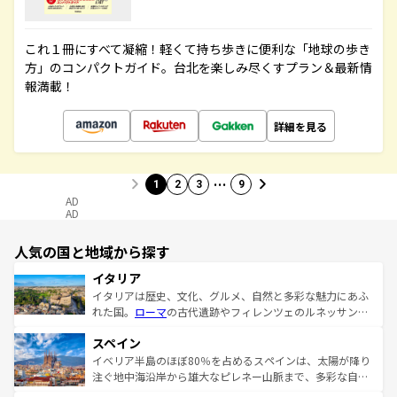
これ１冊にすべて凝縮！軽くて持ち歩きに便利な「地球の歩き
方」のコンパクトガイド。台北を楽しみ尽くすプラン＆最新情
報満載！
詳細を見る
…
1
2
3
9
AD
AD
人気の国と地域から探す
イタリア
イタリアは歴史、文化、グルメ、自然と多彩な魅力にあふ
れた国。
ローマ
の古代遺跡やフィレンツェのルネッサンス
美術、ヴェネツィアの運河など、歴史あるスポットはもち
スペイン
ろん、トスカーナの美しい田園風景やアマルフィ海岸の絶
景など、自然景観も見逃せない。観光の合間には、本場の
イベリア半島のほぼ80％を占めるスペインは、太陽が降り
ピザやパスタなど、絶品のイタリア料理を堪能することも
注ぐ地中海沿岸から雄大なピレネー山脈まで、多彩な自然
できる。朝目覚めてから夜眠るまで、すべての瞬間を楽し
と文化が詰まったヨーロッパ屈指の旅行先だ。多様な地域