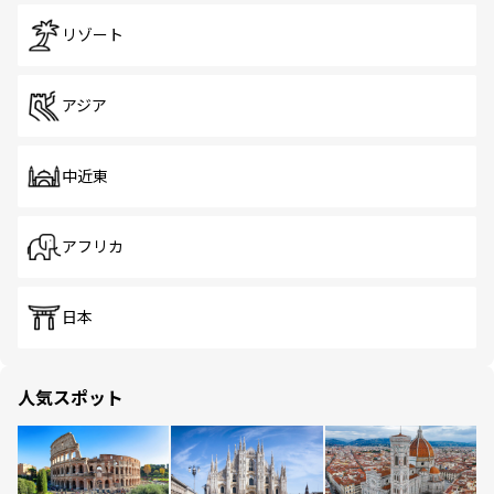
リゾート
アジア
中近東
アフリカ
日本
人気スポット