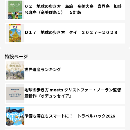
０２ 地球の歩き方 島旅 奄美大島 喜界島 加計
呂麻島（奄美群島１） ５訂版
Ｄ１７ 地球の歩き方 タイ ２０２７～２０２８
特設ページ
世界遺産ランキング
地球の歩き方 meets クリストファー・ノーラン監督
最新作『オデュッセイア』
準備も滞在もスマートに！ トラベルハック2026