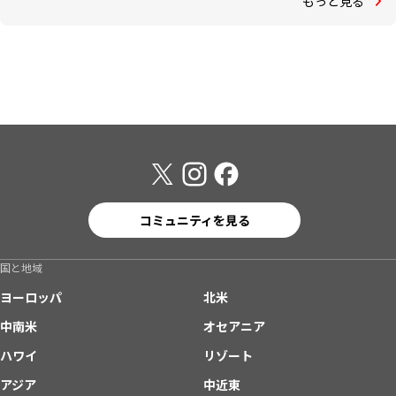
もっと見る
コミュニティを見る
国と地域
ヨーロッパ
北米
中南米
オセアニア
ハワイ
リゾート
アジア
中近東