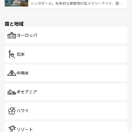
た文化、そして多様な観光資源が、訪れる旅人を魅了し続
うな絶景から文化的な体験まで、香港を存分に楽しみ尽く
シンガポール。未来的な建築物が並ぶマリーナベイ、歴史
ける。 なお、新着のタイ情報は
コンテンツ一覧
を参照して
そう。 なお、新着の香港情報は
コンテンツ一覧
を参照して
と伝統を感じられるエスニックタウン、多数の緑豊かな公
ほしい。
ほしい。
園や自然保護区など、自然が調和した近代的な景観と文化
の多様性あふれるカラフルな町は、どこを歩いても新しい
国と地域
発見がある。さらに、治安のよさや充実した公共交通機関
も、旅行者にとっては魅力的なポイント。グルメも豊富
で、ホーカーズは地元の風情を楽しめる外せないスポット
ヨーロッパ
だ。訪れる人を飽きさせないシンガポールで、多様な魅力
を体感しよう。 なお、新着のシンガポール情報は
コンテン
ツ一覧
を参照してほしい。
北米
中南米
オセアニア
ハワイ
リゾート