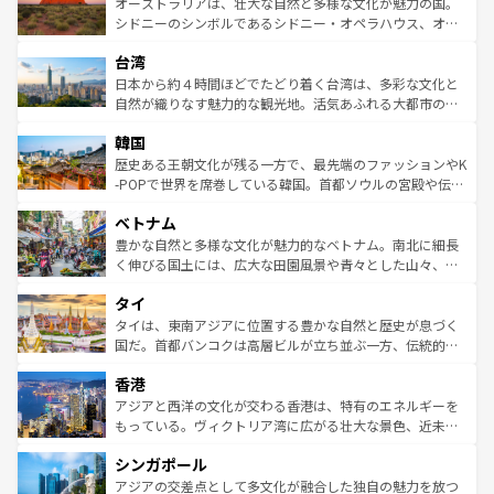
文化が魅力。旅行者はアメリカの各地域で異なる魅力を楽
島だが、静かな自然を求めるならマウイ島やカウアイ島が
オーストラリアは、壮大な自然と多様な文化が魅力の国。
しみながら、その多様性と豊かな歴史を感じることができ
おすすめ。エメラルドグリーンに輝く海をはじめ、豊かな
シドニーのシンボルであるシドニー・オペラハウス、オー
るだろう。車でのロードトリップや列車の旅も、アメリカ
文化や歴史が息づいている。「アロハスピリット」と呼ば
ストラリア東海岸北部に広がる大サンゴ礁地帯グレートバ
ならではの贅沢な旅のスタイルだ。 なお、新着のアメリカ
台湾
れるおもてなしの心で訪れる人々を迎えてくれるハワイの
リアリーフや大陸中央部にそびえるウルル（エアーズロッ
情報は
コンテンツ一覧
を参照してほしい。
人々、おいしいローカルフードやハワイアンミュージッ
ク）、タスマニアの美しい原生林やケアンズの熱帯雨林な
日本から約４時間ほどでたどり着く台湾は、多彩な文化と
ク、伝統的なフラダンスなど、すべてがハワイの魅力を彩
ど、見どころがたくさん。また、カフェやワイン、オージ
自然が織りなす魅力的な観光地。活気あふれる大都市の台
っている。訪れるたびに新しい発見と感動が待っているハ
ービーフなどの食文化も豊かで、美味しいものであふれて
北やノスタルジックな町並みが人気な九份（ジォウフェ
ワイを、存分に味わってほしい。 なお、新着のハワイ情報
韓国
いる。アクティビティも充実しており、サーフィンやダイ
ン）、静ひつな山岳地帯である台湾東部など、都市の喧騒
は
コンテンツ一覧
を参照してほしい。
ビング、ハイキングなど、アウトドア好きにはたまらな
と山間の静けさが共存しており、訪れる人に新しい発見と
歴史ある王朝文化が残る一方で、最先端のファッションやK
い。オーストラリアの多彩な魅力を存分に味わいつくそ
驚きをもたらしてくれる。また、奥深い台湾の食文化も魅
-POPで世界を席巻している韓国。首都ソウルの宮殿や伝統
う。 なお、新着のオーストラリア情報は
コンテンツ一覧
を
力で、夜市などの屋台グルメから高級料理、ヘルシーで美
家屋が並ぶエリアでは韓国の歴史と文化に浸ることがで
参照してほしい。
ベトナム
容にもいいと評判のスイーツなど、バラエティ豊かな料理
き、地方に足を延ばせば四季折々の自然美を楽しむことが
が味わえる。 なお、新着の台湾情報は
コンテンツ一覧
を参
できる。そして、キムチや焼肉、絶品のストリートフード
豊かな自然と多様な文化が魅力的なベトナム。南北に細長
照してほしい。
まで、さまざまな韓国料理が待っている。夜には、韓国な
く伸びる国土には、広大な田園風景や青々とした山々、世
らではのナイトライフも堪能できる。あたたかいホスピタ
界遺産に登録された壮大な自然景観が点在し、都市部では
タイ
リティに包まれながら、韓国の多彩な魅力を心ゆくまで味
急速な発展と共に伝統が息づく。ハノイの古い町並みやホ
わってみてほしい。 なお、新着の韓国情報は
コンテンツ一
ーチミン市のフランス統治時代の建物も、独特の雰囲気を
タイは、東南アジアに位置する豊かな自然と歴史が息づく
覧
を参照してほしい。
醸し出している。また、バラエティの豊かさとおいしさで
国だ。首都バンコクは高層ビルが立ち並ぶ一方、伝統的な
世界中の食通を魅了してやまないベトナム料理も魅力のひ
寺院や市場がいたるところに点在し、古きよき文化と現代
香港
とつ。フォーやバインミー、ベトナムコーヒーなどは、ぜ
の活気が交差している。北部ではチェンマイなどの山岳地
ひ現地で味わいたい。どの地域を訪れてもあたたかい人々
帯で自然と触れ合い、南部ではプーケットやクラビの美し
アジアと西洋の文化が交わる香港は、特有のエネルギーを
が旅行者を迎えてくれるので、きっと忘れられない旅にな
いビーチでリゾート気分を楽しむことができる。タイ料理
もっている。ヴィクトリア湾に広がる壮大な景色、近未来
るはずだ。 なお、新着のベトナム情報は
コンテンツ一覧
を
は世界的に有名で、屋台から高級レストランまで味覚を刺
的なアートスポット、そして歴史と現代が融合した町並
参照してほしい。
シンガポール
激する。気候は一年中温暖で、どの季節にも異なる楽しみ
み、どこを訪れても感動するはず。観光スポットが密集し
が待っている。親しみやすいタイの人々、仏教を中心とし
ており、効率よく見どころを回れるのも魅力。息をのむよ
アジアの交差点として多文化が融合した独自の魅力を放つ