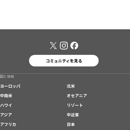
コミュニティを見る
国と地域
ヨーロッパ
北米
中南米
オセアニア
ハワイ
リゾート
アジア
中近東
アフリカ
日本