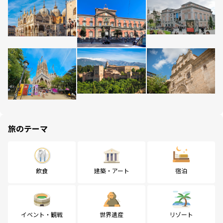
旅のテーマ
飲食
建築・アート
宿泊
イベント・観戦
世界遺産
リゾート