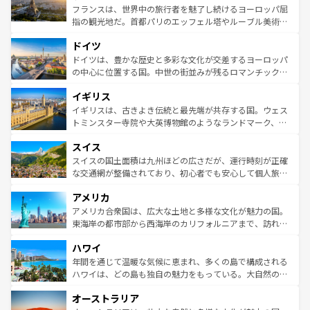
しい。
る。首都マドリードの洗練された雰囲気や、バルセロナの
フランスは、世界中の旅行者を魅了し続けるヨーロッパ屈
アートに溢れた街角から、地方では古代ローマ遺跡や中世
指の観光地だ。首都パリのエッフェル塔やルーブル美術館
の城塞都市、穏やかなビーチリゾートまで多彩な表情を見
といった象徴的なスポットから、田舎町の古風な美しさま
せる。地方によって風土や気候が異なるスペインはその個
ドイツ
で、幅広い魅力が詰まっている。華麗な宮殿、歴史的な大
性で訪れる人を魅了する。 なお、新着のスペイン情報は
コ
聖堂、美しいビーチ、そして豊かな自然が、訪れる者を心
ドイツは、豊かな歴史と多彩な文化が交差するヨーロッパ
ンテンツ一覧
を参照してほしい。
から魅了する。また、フランスは美食の国としても知ら
の中心に位置する国。中世の街並みが残るロマンチック街
れ、フランス料理はユネスコ無形文化遺産にも登録されて
道から、未来を先取りするようなモダンな都市まで多様な
イギリス
いる。シャンパンの発祥地であるランス、プロヴァンスの
顔を持つこの国は、どこを歩いても飽きることがない。ベ
香り高いラベンダー畑など、多彩な楽しみ方が可能だ。さ
ルリンの文化的活気、バイエルン州のアルプスの絶景、そ
イギリスは、古きよき伝統と最先端が共存する国。ウェス
らに、パリ以外の地域にも魅力が溢れており、どの街角に
してライン川沿いのワイン畑といった風景は必見。ビール
トミンスター寺院や大英博物館のようなランドマーク、歴
も豊かな歴史と文化が息づいている。パリ以外の個性あふ
とソーセージを味わいながら地元の人と過ごす楽しい時間
史ある大学都市、美しい丘陵地帯や牧歌的な風景など、エ
れる地方に足を運ぶとそれぞれで全く異なる文化を体験で
スイス
は、お酒好きな人にはぜひ体験してほしい。 なお、新着の
リアごとに異なる魅力がある。また、優雅なアフタヌーン
きるだろう。 なお、新着のフランス情報は
コンテンツ一覧
ドイツ情報は
コンテンツ一覧
を参照してほしい。
ティー、ビール好きにはたまらない英国パブ、サッカー観
スイスの国土面積は九州ほどの広さだが、運行時刻が正確
を参照してほしい。
戦など、本場だからこそできる体験も豊富。イギリスを旅
な交通網が整備されており、初心者でも安心して個人旅行
して楽しみつくそう。 なお、新着のイギリス情報は
コンテ
を楽しめる。日本同様に時刻表どおりの旅が可能だ。中世
アメリカ
ンツ一覧
を参照してほしい。
の建物がそのまま残る町や、スイスならではのユニークな
博物館もあり、アルプス観光だけでなく町歩きも満喫する
アメリカ合衆国は、広大な土地と多様な文化が魅力の国。
ことができる。国民の所得が高いため物価も高いが、旅行
東海岸の都市部から西海岸のカリフォルニアまで、訪れる
者向けの交通パス提供のサービスもあり、うまく活用すれ
場所ごとに異なる風景と体験が待っている。ニューヨーク
ハワイ
ば市内交通費無料で観光を楽しむこともできる。 なお、新
のような巨大都市は、観光、ショッピング、エンターテイ
着のスイス情報は
コンテンツ一覧
を参照してほしい。
ンメントが詰まった刺激的なスポットだ。一方、アメリカ
年間を通じて温暖な気候に恵まれ、多くの島で構成される
西部には大自然が広がり、グランドキャニオンやイエロー
ハワイは、どの島も独自の魅力をもっている。大自然の神
ストーン国立公園といった絶景が堪能できる。さらに、南
秘を感じたいなら、火山が生み出した壮大な景観を誇るハ
オーストラリア
部のニューオーリンズでは、音楽と美食が融合した独特の
ワイ島は見逃せない。また、定番の観光地といえばオアフ