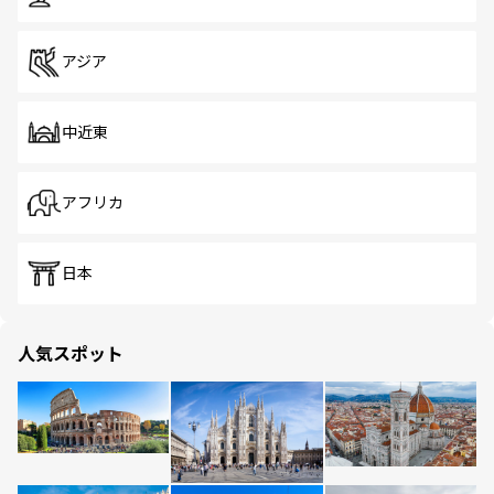
アジア
中近東
アフリカ
日本
人気スポット