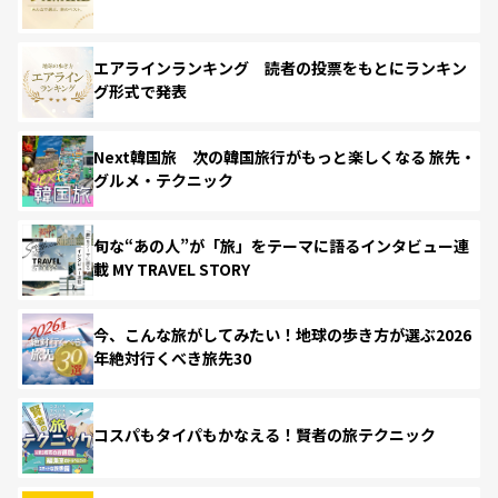
エアラインランキング 読者の投票をもとにランキン
グ形式で発表
Next韓国旅 次の韓国旅行がもっと楽しくなる 旅先・
グルメ・テクニック
旬な“あの人”が「旅」をテーマに語るインタビュー連
載 MY TRAVEL STORY
今、こんな旅がしてみたい！地球の歩き方が選ぶ2026
年絶対行くべき旅先30
コスパもタイパもかなえる！賢者の旅テクニック