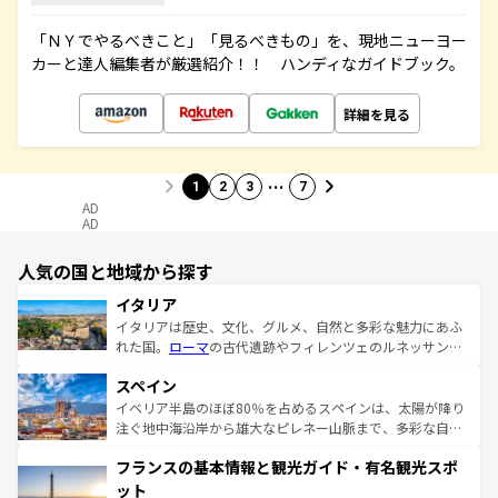
「ＮＹでやるべきこと」「見るべきもの」を、現地ニューヨー
カーと達人編集者が厳選紹介！！ ハンディなガイドブック。
詳細を見る
…
1
2
3
7
AD
AD
人気の国と地域から探す
イタリア
イタリアは歴史、文化、グルメ、自然と多彩な魅力にあふ
れた国。
ローマ
の古代遺跡やフィレンツェのルネッサンス
美術、ヴェネツィアの運河など、歴史あるスポットはもち
スペイン
ろん、トスカーナの美しい田園風景やアマルフィ海岸の絶
景など、自然景観も見逃せない。観光の合間には、本場の
イベリア半島のほぼ80％を占めるスペインは、太陽が降り
ピザやパスタなど、絶品のイタリア料理を堪能することも
注ぐ地中海沿岸から雄大なピレネー山脈まで、多彩な自然
できる。朝目覚めてから夜眠るまで、すべての瞬間を楽し
と文化が詰まったヨーロッパ屈指の旅行先だ。多様な地域
フランスの基本情報と観光ガイド・有名観光スポ
ませてくれるイタリアで、忘れられない旅をしてみよう！
文化が根付くこの国では、情熱的なフラメンコ、熱気あふ
なお、新着のイタリア情報は
コンテンツ一覧
を参照してほ
れる闘牛、そして美味しいタパスが生活の一部となってい
ット