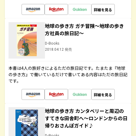
詳細を見る
地球の歩き方 ガチ冒険～地球の歩き
方社員の旅日記～
D-Books
2018.04.12 発売
本書は4人の旅好きによるただの旅日記です。たまたま『地球
の歩き方』で働いているだけで書いてある内容はただの旅日記
です。
詳細を見る
地球の歩き方 カンタベリーと周辺の
すてきな田舎町へ～ロンドンからの日
帰りおさんぽガイド♪
D-Books