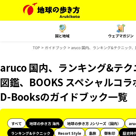
国と地域
ウェブマガジン
TOP
ガイドブック
aruco 国内、ランキング&テクニック、
aruco 国内、ランキング&
図鑑、BOOKS スペシャルコラ
D-Booksのガイドブック一覧
すべて
地球の歩き方 海外
地球の歩き方 Jシリーズ（国内）
aru
ランキング&テクニック
Resort Style
島旅
御朱印
歴史時