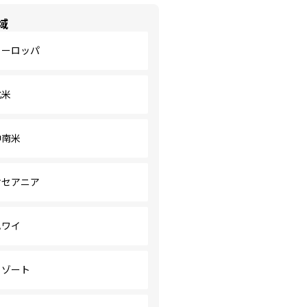
域
ヨーロッパ
北米
中南米
オセアニア
ハワイ
リゾート