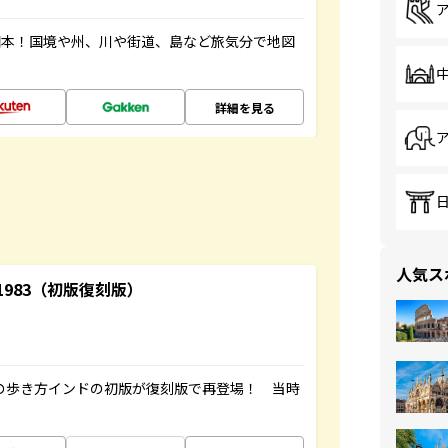
図本！国境や州、川や街道、島など旅気分で地図
詳細を見る
人気ス
-1983（初版復刻版）
球の歩き方インドの初版が復刻版で再登場！ 当時