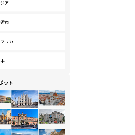
アジア
中近東
アフリカ
日本
ポット