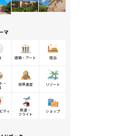
ーマ
食
建築・アート
宿泊
ト・
世界遺産
リゾート
戦
鉄道・
ビティ
ショップ
フライト