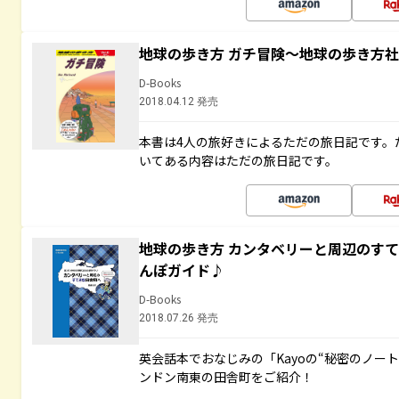
地球の歩き方 ガチ冒険～地球の歩き方
D-Books
2018.04.12 発売
本書は4人の旅好きによるただの旅日記です。
いてある内容はただの旅日記です。
地球の歩き方 カンタベリーと周辺のす
んぽガイド♪
D-Books
2018.07.26 発売
英会話本でおなじみの「Kayoの“秘密のノー
ンドン南東の田舎町をご紹介！