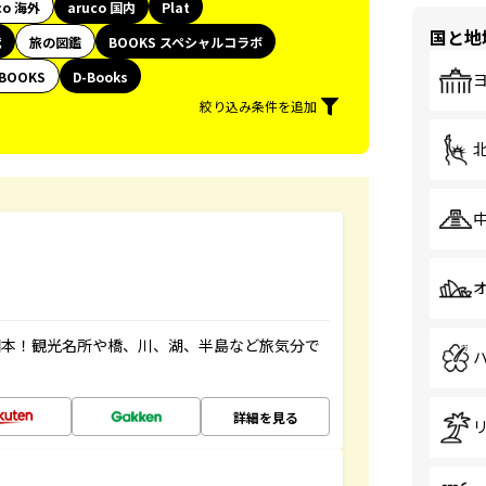
co 海外
aruco 国内
Plat
国と地
代
旅の図鑑
BOOKS スペシャルコラボ
BOOKS
D-Books
絞り込み条件を追加
図本！観光名所や橋、川、湖、半島など旅気分で
詳細を見る