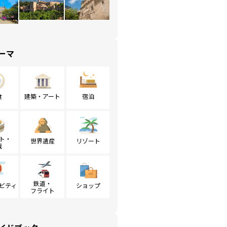
ーマ
食
建築・アート
宿泊
ト・
世界遺産
リゾート
戦
鉄道・
ビティ
ショップ
フライト