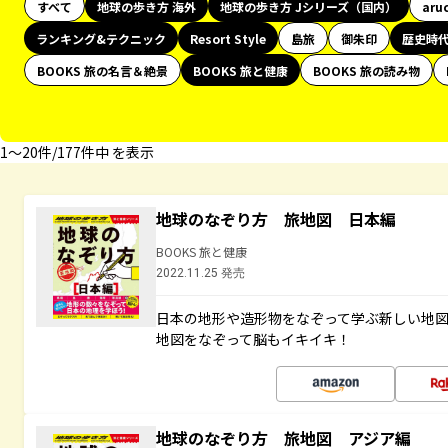
すべて
地球の歩き方 海外
地球の歩き方 Jシリーズ（国内）
aru
ランキング&テクニック
Resort Style
島旅
御朱印
歴史時
BOOKS 旅の名言＆絶景
BOOKS 旅と健康
BOOKS 旅の読み物
1〜20件/177件中 を表示
地球のなぞり方 旅地図 日本編
BOOKS 旅と健康
2022.11.25 発売
日本の地形や造形物をなぞって学ぶ新しい地
地図をなぞって脳もイキイキ！
地球のなぞり方 旅地図 アジア編