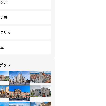
アジア
中近東
アフリカ
日本
ポット