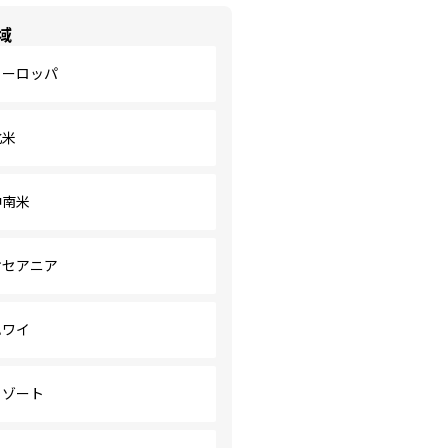
域
ヨーロッパ
北米
中南米
オセアニア
ハワイ
リゾート