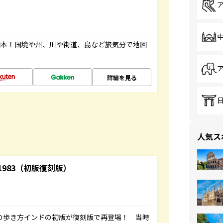
図本！国境や州、川や街道、島など旅気分で地図
詳細を見る
人気ス
-1983（初版復刻版）
球の歩き方インドの初版が復刻版で再登場！ 当時