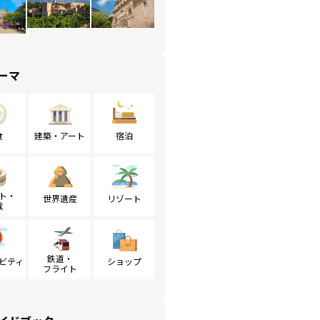
ーマ
食
建築・アート
宿泊
ト・
世界遺産
リゾート
戦
鉄道・
ビティ
ショップ
フライト