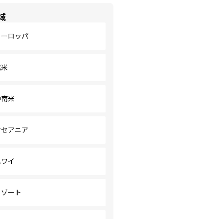
域
ヨーロッパ
北米
中南米
オセアニア
ハワイ
リゾート