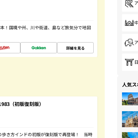
図本！国境や州、川や街道、島など旅気分で地図
詳細を見る
人気ス
-1983（初版復刻版）
球の歩き方インドの初版が復刻版で再登場！ 当時