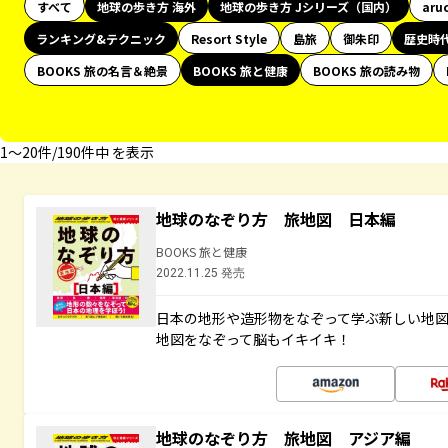
すべて
地球の歩き方 海外
地球の歩き方 Jシリーズ（国内）
aru
ランキング&テクニック
Resort Style
島旅
御朱印
歴史時
BOOKS 旅の名言＆絶景
BOOKS 旅と健康
BOOKS 旅の読み物
1〜20件/190件中 を表示
地球のなぞり方 旅地図 日本編
BOOKS 旅と健康
2022.11.25 発売
日本の地形や造形物をなぞって学ぶ新しい地
地図をなぞって脳もイキイキ！
地球のなぞり方 旅地図 アジア編