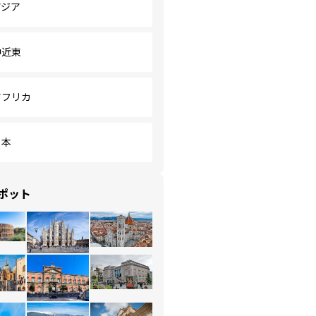
アジア
中近東
アフリカ
日本
ポット