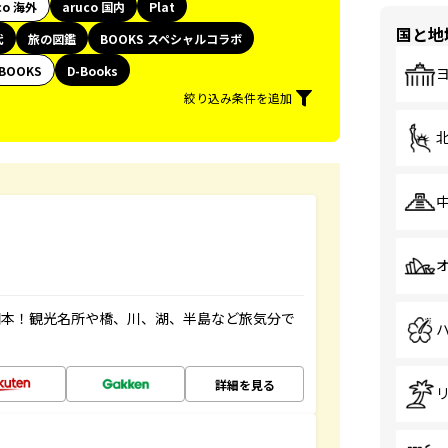
co 海外
aruco 国内
Plat
国と地
代
旅の図鑑
BOOKS スペシャルコラボ
BOOKS
D-Books
絞り込み条件を追加
図本！観光名所や橋、川、湖、半島など旅気分で
詳細を見る