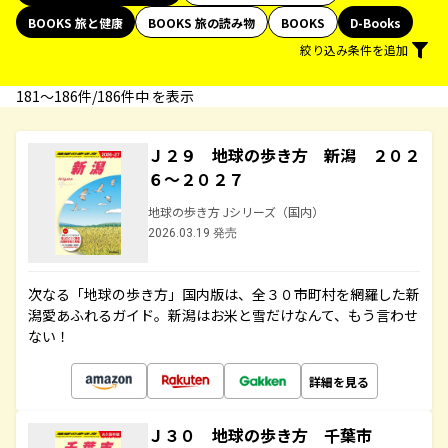
BOOKS 旅と健康
BOOKS 旅の読み物
BOOKS
D-Books
絞り込み条件を追加
181〜186件/186件中 を表示
Ｊ２９ 地球の歩き方 新潟 ２０２
６～２０２７
地球の歩き方 Jシリーズ（国内）
2026.03.19 発売
次なる「地球の歩き方」国内版は、全３０市町村を網羅した新
潟愛あふれるガイド。新潟はお米と雪だけなんて、もう言わせ
ない！
詳細を見る
Ｊ３０ 地球の歩き方 千葉市