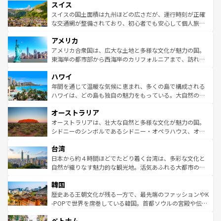
れる地方に足を運ぶとそれぞれで全く異なる文化を体験で
スイス
は、お酒好きな人にはぜひ体験してほしい。 なお、新着の
リアごとに異なる魅力がある。また、優雅なアフタヌーン
きるだろう。 なお、新着のフランス情報は
コンテンツ一覧
ドイツ情報は
コンテンツ一覧
を参照してほしい。
ティー、ビール好きにはたまらない英国パブ、サッカー観
スイスの国土面積は九州ほどの広さだが、運行時刻が正確
を参照してほしい。
戦など、本場だからこそできる体験も豊富。イギリスを旅
な交通網が整備されており、初心者でも安心して個人旅行
して楽しみつくそう。 なお、新着のイギリス情報は
コンテ
を楽しめる。日本同様に時刻表どおりの旅が可能だ。中世
アメリカ
ンツ一覧
を参照してほしい。
の建物がそのまま残る町や、スイスならではのユニークな
博物館もあり、アルプス観光だけでなく町歩きも満喫する
アメリカ合衆国は、広大な土地と多様な文化が魅力の国。
ことができる。国民の所得が高いため物価も高いが、旅行
東海岸の都市部から西海岸のカリフォルニアまで、訪れる
者向けの交通パス提供のサービスもあり、うまく活用すれ
場所ごとに異なる風景と体験が待っている。ニューヨーク
ハワイ
ば市内交通費無料で観光を楽しむこともできる。 なお、新
のような巨大都市は、観光、ショッピング、エンターテイ
着のスイス情報は
コンテンツ一覧
を参照してほしい。
ンメントが詰まった刺激的なスポットだ。一方、アメリカ
年間を通じて温暖な気候に恵まれ、多くの島で構成される
西部には大自然が広がり、グランドキャニオンやイエロー
ハワイは、どの島も独自の魅力をもっている。大自然の神
ストーン国立公園といった絶景が堪能できる。さらに、南
秘を感じたいなら、火山が生み出した壮大な景観を誇るハ
オーストラリア
部のニューオーリンズでは、音楽と美食が融合した独特の
ワイ島は見逃せない。また、定番の観光地といえばオアフ
文化が魅力。旅行者はアメリカの各地域で異なる魅力を楽
島だが、静かな自然を求めるならマウイ島やカウアイ島が
オーストラリアは、壮大な自然と多様な文化が魅力の国。
しみながら、その多様性と豊かな歴史を感じることができ
おすすめ。エメラルドグリーンに輝く海をはじめ、豊かな
シドニーのシンボルであるシドニー・オペラハウス、オー
るだろう。車でのロードトリップや列車の旅も、アメリカ
文化や歴史が息づいている。「アロハスピリット」と呼ば
ストラリア東海岸北部に広がる大サンゴ礁地帯グレートバ
ならではの贅沢な旅のスタイルだ。 なお、新着のアメリカ
台湾
れるおもてなしの心で訪れる人々を迎えてくれるハワイの
リアリーフや大陸中央部にそびえるウルル（エアーズロッ
情報は
コンテンツ一覧
を参照してほしい。
人々、おいしいローカルフードやハワイアンミュージッ
ク）、タスマニアの美しい原生林やケアンズの熱帯雨林な
日本から約４時間ほどでたどり着く台湾は、多彩な文化と
ク、伝統的なフラダンスなど、すべてがハワイの魅力を彩
ど、見どころがたくさん。また、カフェやワイン、オージ
自然が織りなす魅力的な観光地。活気あふれる大都市の台
っている。訪れるたびに新しい発見と感動が待っているハ
ービーフなどの食文化も豊かで、美味しいものであふれて
北やノスタルジックな町並みが人気な九份（ジォウフェ
ワイを、存分に味わってほしい。 なお、新着のハワイ情報
韓国
いる。アクティビティも充実しており、サーフィンやダイ
ン）、静ひつな山岳地帯である台湾東部など、都市の喧騒
は
コンテンツ一覧
を参照してほしい。
ビング、ハイキングなど、アウトドア好きにはたまらな
と山間の静けさが共存しており、訪れる人に新しい発見と
歴史ある王朝文化が残る一方で、最先端のファッションやK
い。オーストラリアの多彩な魅力を存分に味わいつくそ
驚きをもたらしてくれる。また、奥深い台湾の食文化も魅
-POPで世界を席巻している韓国。首都ソウルの宮殿や伝統
う。 なお、新着のオーストラリア情報は
コンテンツ一覧
を
力で、夜市などの屋台グルメから高級料理、ヘルシーで美
家屋が並ぶエリアでは韓国の歴史と文化に浸ることがで
参照してほしい。
ベトナム
容にもいいと評判のスイーツなど、バラエティ豊かな料理
き、地方に足を延ばせば四季折々の自然美を楽しむことが