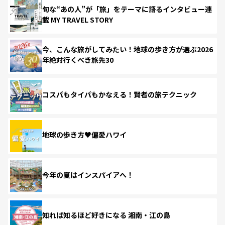
旬な“あの人”が「旅」をテーマに語るインタビュー連
載 MY TRAVEL STORY
今、こんな旅がしてみたい！地球の歩き方が選ぶ2026
年絶対行くべき旅先30
コスパもタイパもかなえる！賢者の旅テクニック
地球の歩き方♥偏愛ハワイ
今年の夏はインスパイアへ！
知れば知るほど好きになる 湘南・江の島