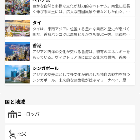
が味わえる。 なお、新着の台湾情報は
コンテンツ一覧
を参
できる。そして、キムチや焼肉、絶品のストリートフード
豊かな自然と多様な文化が魅力的なベトナム。南北に細長
照してほしい。
まで、さまざまな韓国料理が待っている。夜には、韓国な
く伸びる国土には、広大な田園風景や青々とした山々、世
らではのナイトライフも堪能できる。あたたかいホスピタ
界遺産に登録された壮大な自然景観が点在し、都市部では
タイ
リティに包まれながら、韓国の多彩な魅力を心ゆくまで味
急速な発展と共に伝統が息づく。ハノイの古い町並みやホ
わってみてほしい。 なお、新着の韓国情報は
コンテンツ一
ーチミン市のフランス統治時代の建物も、独特の雰囲気を
タイは、東南アジアに位置する豊かな自然と歴史が息づく
覧
を参照してほしい。
醸し出している。また、バラエティの豊かさとおいしさで
国だ。首都バンコクは高層ビルが立ち並ぶ一方、伝統的な
世界中の食通を魅了してやまないベトナム料理も魅力のひ
寺院や市場がいたるところに点在し、古きよき文化と現代
香港
とつ。フォーやバインミー、ベトナムコーヒーなどは、ぜ
の活気が交差している。北部ではチェンマイなどの山岳地
ひ現地で味わいたい。どの地域を訪れてもあたたかい人々
帯で自然と触れ合い、南部ではプーケットやクラビの美し
アジアと西洋の文化が交わる香港は、特有のエネルギーを
が旅行者を迎えてくれるので、きっと忘れられない旅にな
いビーチでリゾート気分を楽しむことができる。タイ料理
もっている。ヴィクトリア湾に広がる壮大な景色、近未来
るはずだ。 なお、新着のベトナム情報は
コンテンツ一覧
を
は世界的に有名で、屋台から高級レストランまで味覚を刺
的なアートスポット、そして歴史と現代が融合した町並
参照してほしい。
シンガポール
激する。気候は一年中温暖で、どの季節にも異なる楽しみ
み、どこを訪れても感動するはず。観光スポットが密集し
が待っている。親しみやすいタイの人々、仏教を中心とし
ており、効率よく見どころを回れるのも魅力。息をのむよ
アジアの交差点として多文化が融合した独自の魅力を放つ
た文化、そして多様な観光資源が、訪れる旅人を魅了し続
うな絶景から文化的な体験まで、香港を存分に楽しみ尽く
シンガポール。未来的な建築物が並ぶマリーナベイ、歴史
ける。 なお、新着のタイ情報は
コンテンツ一覧
を参照して
そう。 なお、新着の香港情報は
コンテンツ一覧
を参照して
と伝統を感じられるエスニックタウン、多数の緑豊かな公
ほしい。
ほしい。
園や自然保護区など、自然が調和した近代的な景観と文化
の多様性あふれるカラフルな町は、どこを歩いても新しい
国と地域
発見がある。さらに、治安のよさや充実した公共交通機関
も、旅行者にとっては魅力的なポイント。グルメも豊富
で、ホーカーズは地元の風情を楽しめる外せないスポット
ヨーロッパ
だ。訪れる人を飽きさせないシンガポールで、多様な魅力
を体感しよう。 なお、新着のシンガポール情報は
コンテン
ツ一覧
を参照してほしい。
北米