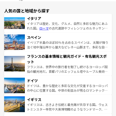
人気の国と地域から探す
イタリア
イタリアは歴史、文化、グルメ、自然と多彩な魅力にあふ
れた国。
ローマ
の古代遺跡やフィレンツェのルネッサンス
美術、ヴェネツィアの運河など、歴史あるスポットはもち
スペイン
ろん、トスカーナの美しい田園風景やアマルフィ海岸の絶
景など、自然景観も見逃せない。観光の合間には、本場の
イベリア半島のほぼ80％を占めるスペインは、太陽が降り
ピザやパスタなど、絶品のイタリア料理を堪能することも
注ぐ地中海沿岸から雄大なピレネー山脈まで、多彩な自然
できる。朝目覚めてから夜眠るまで、すべての瞬間を楽し
と文化が詰まったヨーロッパ屈指の旅行先だ。多様な地域
フランスの基本情報と観光ガイド・有名観光スポ
ませてくれるイタリアで、忘れられない旅をしてみよう！
文化が根付くこの国では、情熱的なフラメンコ、熱気あふ
なお、新着のイタリア情報は
コンテンツ一覧
を参照してほ
れる闘牛、そして美味しいタパスが生活の一部となってい
ット
しい。
る。首都マドリードの洗練された雰囲気や、バルセロナの
フランスは、世界中の旅行者を魅了し続けるヨーロッパ屈
アートに溢れた街角から、地方では古代ローマ遺跡や中世
指の観光地だ。首都パリのエッフェル塔やルーブル美術館
の城塞都市、穏やかなビーチリゾートまで多彩な表情を見
といった象徴的なスポットから、田舎町の古風な美しさま
せる。地方によって風土や気候が異なるスペインはその個
ドイツ
で、幅広い魅力が詰まっている。華麗な宮殿、歴史的な大
性で訪れる人を魅了する。 なお、新着のスペイン情報は
コ
聖堂、美しいビーチ、そして豊かな自然が、訪れる者を心
ドイツは、豊かな歴史と多彩な文化が交差するヨーロッパ
ンテンツ一覧
を参照してほしい。
から魅了する。また、フランスは美食の国としても知ら
の中心に位置する国。中世の街並みが残るロマンチック街
れ、フランス料理はユネスコ無形文化遺産にも登録されて
道から、未来を先取りするようなモダンな都市まで多様な
イギリス
いる。シャンパンの発祥地であるランス、プロヴァンスの
顔を持つこの国は、どこを歩いても飽きることがない。ベ
香り高いラベンダー畑など、多彩な楽しみ方が可能だ。さ
ルリンの文化的活気、バイエルン州のアルプスの絶景、そ
イギリスは、古きよき伝統と最先端が共存する国。ウェス
らに、パリ以外の地域にも魅力が溢れており、どの街角に
してライン川沿いのワイン畑といった風景は必見。ビール
トミンスター寺院や大英博物館のようなランドマーク、歴
も豊かな歴史と文化が息づいている。パリ以外の個性あふ
とソーセージを味わいながら地元の人と過ごす楽しい時間
史ある大学都市、美しい丘陵地帯や牧歌的な風景など、エ