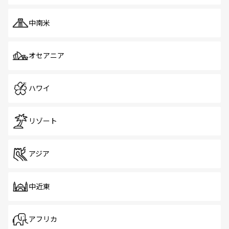
中南米
オセアニア
ハワイ
リゾート
アジア
中近東
アフリカ