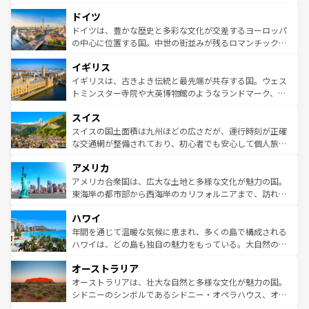
の城塞都市、穏やかなビーチリゾートまで多彩な表情を見
といった象徴的なスポットから、田舎町の古風な美しさま
せる。地方によって風土や気候が異なるスペインはその個
ドイツ
で、幅広い魅力が詰まっている。華麗な宮殿、歴史的な大
性で訪れる人を魅了する。 なお、新着のスペイン情報は
コ
聖堂、美しいビーチ、そして豊かな自然が、訪れる者を心
ドイツは、豊かな歴史と多彩な文化が交差するヨーロッパ
ンテンツ一覧
を参照してほしい。
から魅了する。また、フランスは美食の国としても知ら
の中心に位置する国。中世の街並みが残るロマンチック街
れ、フランス料理はユネスコ無形文化遺産にも登録されて
道から、未来を先取りするようなモダンな都市まで多様な
イギリス
いる。シャンパンの発祥地であるランス、プロヴァンスの
顔を持つこの国は、どこを歩いても飽きることがない。ベ
香り高いラベンダー畑など、多彩な楽しみ方が可能だ。さ
ルリンの文化的活気、バイエルン州のアルプスの絶景、そ
イギリスは、古きよき伝統と最先端が共存する国。ウェス
らに、パリ以外の地域にも魅力が溢れており、どの街角に
してライン川沿いのワイン畑といった風景は必見。ビール
トミンスター寺院や大英博物館のようなランドマーク、歴
も豊かな歴史と文化が息づいている。パリ以外の個性あふ
とソーセージを味わいながら地元の人と過ごす楽しい時間
史ある大学都市、美しい丘陵地帯や牧歌的な風景など、エ
れる地方に足を運ぶとそれぞれで全く異なる文化を体験で
スイス
は、お酒好きな人にはぜひ体験してほしい。 なお、新着の
リアごとに異なる魅力がある。また、優雅なアフタヌーン
きるだろう。 なお、新着のフランス情報は
コンテンツ一覧
ドイツ情報は
コンテンツ一覧
を参照してほしい。
ティー、ビール好きにはたまらない英国パブ、サッカー観
スイスの国土面積は九州ほどの広さだが、運行時刻が正確
を参照してほしい。
戦など、本場だからこそできる体験も豊富。イギリスを旅
な交通網が整備されており、初心者でも安心して個人旅行
して楽しみつくそう。 なお、新着のイギリス情報は
コンテ
を楽しめる。日本同様に時刻表どおりの旅が可能だ。中世
アメリカ
ンツ一覧
を参照してほしい。
の建物がそのまま残る町や、スイスならではのユニークな
博物館もあり、アルプス観光だけでなく町歩きも満喫する
アメリカ合衆国は、広大な土地と多様な文化が魅力の国。
ことができる。国民の所得が高いため物価も高いが、旅行
東海岸の都市部から西海岸のカリフォルニアまで、訪れる
者向けの交通パス提供のサービスもあり、うまく活用すれ
場所ごとに異なる風景と体験が待っている。ニューヨーク
ハワイ
ば市内交通費無料で観光を楽しむこともできる。 なお、新
のような巨大都市は、観光、ショッピング、エンターテイ
着のスイス情報は
コンテンツ一覧
を参照してほしい。
ンメントが詰まった刺激的なスポットだ。一方、アメリカ
年間を通じて温暖な気候に恵まれ、多くの島で構成される
西部には大自然が広がり、グランドキャニオンやイエロー
ハワイは、どの島も独自の魅力をもっている。大自然の神
ストーン国立公園といった絶景が堪能できる。さらに、南
秘を感じたいなら、火山が生み出した壮大な景観を誇るハ
オーストラリア
部のニューオーリンズでは、音楽と美食が融合した独特の
ワイ島は見逃せない。また、定番の観光地といえばオアフ
文化が魅力。旅行者はアメリカの各地域で異なる魅力を楽
島だが、静かな自然を求めるならマウイ島やカウアイ島が
オーストラリアは、壮大な自然と多様な文化が魅力の国。
しみながら、その多様性と豊かな歴史を感じることができ
おすすめ。エメラルドグリーンに輝く海をはじめ、豊かな
シドニーのシンボルであるシドニー・オペラハウス、オー
るだろう。車でのロードトリップや列車の旅も、アメリカ
文化や歴史が息づいている。「アロハスピリット」と呼ば
ストラリア東海岸北部に広がる大サンゴ礁地帯グレートバ