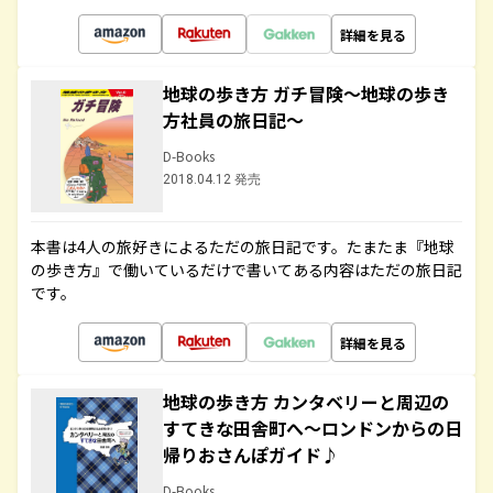
詳細を見る
地球の歩き方 ガチ冒険～地球の歩き
方社員の旅日記～
D-Books
2018.04.12 発売
本書は4人の旅好きによるただの旅日記です。たまたま『地球
の歩き方』で働いているだけで書いてある内容はただの旅日記
です。
詳細を見る
地球の歩き方 カンタベリーと周辺の
すてきな田舎町へ～ロンドンからの日
帰りおさんぽガイド♪
D-Books