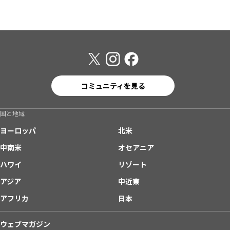
コミュニティを見る
国と地域
ヨーロッパ
北米
中南米
オセアニア
ハワイ
リゾート
アジア
中近東
アフリカ
日本
ウェブマガジン