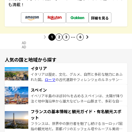
も満載！
詳細を見る
…
1
2
3
6
AD
AD
人気の国と地域から探す
イタリア
イタリアは歴史、文化、グルメ、自然と多彩な魅力にあふ
れた国。
ローマ
の古代遺跡やフィレンツェのルネッサンス
美術、ヴェネツィアの運河など、歴史あるスポットはもち
スペイン
ろん、トスカーナの美しい田園風景やアマルフィ海岸の絶
景など、自然景観も見逃せない。観光の合間には、本場の
イベリア半島のほぼ80％を占めるスペインは、太陽が降り
ピザやパスタなど、絶品のイタリア料理を堪能することも
注ぐ地中海沿岸から雄大なピレネー山脈まで、多彩な自然
できる。朝目覚めてから夜眠るまで、すべての瞬間を楽し
と文化が詰まったヨーロッパ屈指の旅行先だ。多様な地域
フランスの基本情報と観光ガイド・有名観光スポ
ませてくれるイタリアで、忘れられない旅をしてみよう！
文化が根付くこの国では、情熱的なフラメンコ、熱気あふ
なお、新着のイタリア情報は
コンテンツ一覧
を参照してほ
れる闘牛、そして美味しいタパスが生活の一部となってい
ット
しい。
る。首都マドリードの洗練された雰囲気や、バルセロナの
フランスは、世界中の旅行者を魅了し続けるヨーロッパ屈
アートに溢れた街角から、地方では古代ローマ遺跡や中世
指の観光地だ。首都パリのエッフェル塔やルーブル美術館