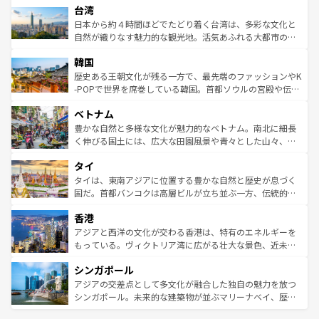
ならではの贅沢な旅のスタイルだ。 なお、新着のアメリカ
台湾
れるおもてなしの心で訪れる人々を迎えてくれるハワイの
リアリーフや大陸中央部にそびえるウルル（エアーズロッ
情報は
コンテンツ一覧
を参照してほしい。
人々、おいしいローカルフードやハワイアンミュージッ
ク）、タスマニアの美しい原生林やケアンズの熱帯雨林な
日本から約４時間ほどでたどり着く台湾は、多彩な文化と
ク、伝統的なフラダンスなど、すべてがハワイの魅力を彩
ど、見どころがたくさん。また、カフェやワイン、オージ
自然が織りなす魅力的な観光地。活気あふれる大都市の台
っている。訪れるたびに新しい発見と感動が待っているハ
ービーフなどの食文化も豊かで、美味しいものであふれて
北やノスタルジックな町並みが人気な九份（ジォウフェ
ワイを、存分に味わってほしい。 なお、新着のハワイ情報
韓国
いる。アクティビティも充実しており、サーフィンやダイ
ン）、静ひつな山岳地帯である台湾東部など、都市の喧騒
は
コンテンツ一覧
を参照してほしい。
ビング、ハイキングなど、アウトドア好きにはたまらな
と山間の静けさが共存しており、訪れる人に新しい発見と
歴史ある王朝文化が残る一方で、最先端のファッションやK
い。オーストラリアの多彩な魅力を存分に味わいつくそ
驚きをもたらしてくれる。また、奥深い台湾の食文化も魅
-POPで世界を席巻している韓国。首都ソウルの宮殿や伝統
う。 なお、新着のオーストラリア情報は
コンテンツ一覧
を
力で、夜市などの屋台グルメから高級料理、ヘルシーで美
家屋が並ぶエリアでは韓国の歴史と文化に浸ることがで
参照してほしい。
ベトナム
容にもいいと評判のスイーツなど、バラエティ豊かな料理
き、地方に足を延ばせば四季折々の自然美を楽しむことが
が味わえる。 なお、新着の台湾情報は
コンテンツ一覧
を参
できる。そして、キムチや焼肉、絶品のストリートフード
豊かな自然と多様な文化が魅力的なベトナム。南北に細長
照してほしい。
まで、さまざまな韓国料理が待っている。夜には、韓国な
く伸びる国土には、広大な田園風景や青々とした山々、世
らではのナイトライフも堪能できる。あたたかいホスピタ
界遺産に登録された壮大な自然景観が点在し、都市部では
タイ
リティに包まれながら、韓国の多彩な魅力を心ゆくまで味
急速な発展と共に伝統が息づく。ハノイの古い町並みやホ
わってみてほしい。 なお、新着の韓国情報は
コンテンツ一
ーチミン市のフランス統治時代の建物も、独特の雰囲気を
タイは、東南アジアに位置する豊かな自然と歴史が息づく
覧
を参照してほしい。
醸し出している。また、バラエティの豊かさとおいしさで
国だ。首都バンコクは高層ビルが立ち並ぶ一方、伝統的な
世界中の食通を魅了してやまないベトナム料理も魅力のひ
寺院や市場がいたるところに点在し、古きよき文化と現代
香港
とつ。フォーやバインミー、ベトナムコーヒーなどは、ぜ
の活気が交差している。北部ではチェンマイなどの山岳地
ひ現地で味わいたい。どの地域を訪れてもあたたかい人々
帯で自然と触れ合い、南部ではプーケットやクラビの美し
アジアと西洋の文化が交わる香港は、特有のエネルギーを
が旅行者を迎えてくれるので、きっと忘れられない旅にな
いビーチでリゾート気分を楽しむことができる。タイ料理
もっている。ヴィクトリア湾に広がる壮大な景色、近未来
るはずだ。 なお、新着のベトナム情報は
コンテンツ一覧
を
は世界的に有名で、屋台から高級レストランまで味覚を刺
的なアートスポット、そして歴史と現代が融合した町並
参照してほしい。
シンガポール
激する。気候は一年中温暖で、どの季節にも異なる楽しみ
み、どこを訪れても感動するはず。観光スポットが密集し
が待っている。親しみやすいタイの人々、仏教を中心とし
ており、効率よく見どころを回れるのも魅力。息をのむよ
アジアの交差点として多文化が融合した独自の魅力を放つ
た文化、そして多様な観光資源が、訪れる旅人を魅了し続
うな絶景から文化的な体験まで、香港を存分に楽しみ尽く
シンガポール。未来的な建築物が並ぶマリーナベイ、歴史
ける。 なお、新着のタイ情報は
コンテンツ一覧
を参照して
そう。 なお、新着の香港情報は
コンテンツ一覧
を参照して
と伝統を感じられるエスニックタウン、多数の緑豊かな公