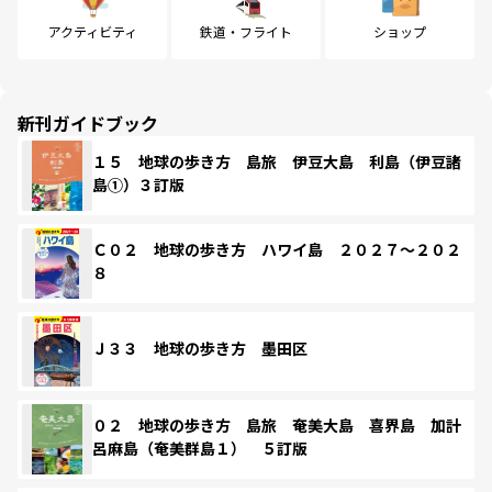
アクティビティ
鉄道・フライト
ショップ
新刊ガイドブック
１５ 地球の歩き方 島旅 伊豆大島 利島（伊豆諸
島①）３訂版
Ｃ０２ 地球の歩き方 ハワイ島 ２０２７～２０２
８
Ｊ３３ 地球の歩き方 墨田区
０２ 地球の歩き方 島旅 奄美大島 喜界島 加計
呂麻島（奄美群島１） ５訂版