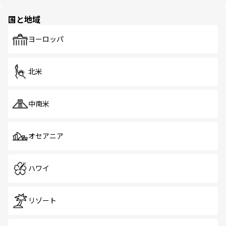
ほしい。
ほしい。
園や自然保護区など、自然が調和した近代的な景観と文化
の多様性あふれるカラフルな町は、どこを歩いても新しい
国と地域
発見がある。さらに、治安のよさや充実した公共交通機関
も、旅行者にとっては魅力的なポイント。グルメも豊富
で、ホーカーズは地元の風情を楽しめる外せないスポット
ヨーロッパ
だ。訪れる人を飽きさせないシンガポールで、多様な魅力
を体感しよう。 なお、新着のシンガポール情報は
コンテン
ツ一覧
を参照してほしい。
北米
中南米
オセアニア
ハワイ
リゾート