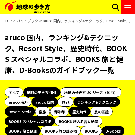
TOP
ガイドブック
aruco 国内、ランキング&テクニック、Resort Styl
aruco 国内、ランキング&テクニッ
ク、Resort Style、歴史時代、BOOK
S スペシャルコラボ、BOOKS 旅と健
康、D-Booksのガイドブック一覧
すべて
地球の歩き方 海外
地球の歩き方 Jシリーズ（国内）
aruco 海外
aruco 国内
Plat
ランキング&テクニック
Resort Style
島旅
御朱印
歴史時代
旅の図鑑
BOOKS スペシャルコラボ
BOOKS 旅の名言＆絶景
BOOKS 旅と健康
BOOKS 旅の読み物
BOOKS
D-Books