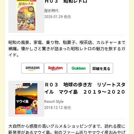
Ｈ０３ 昭和レトロ
歴史時代
2026.01.29 発売
昭和の風景、家電、乗り物、駄菓子、喫茶店、カルチャーまで
網羅。懐かしさと驚きが詰まった昭和レトロの魅力を旅するガ
イド。
詳細を見る
Ｒ０３ 地球の歩き方 リゾートスタ
イル マウイ島 ２０１９～２０２０
Resort Style
2018.12.12 発売
大自然から感度の高いグルメ＆ショッピングまで、訪れる度に
新発見があるマウイ島。旬のファーム巡りやマウイ産おみやげ