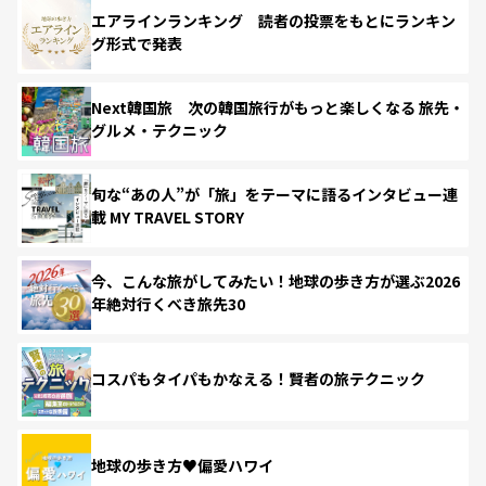
エアラインランキング 読者の投票をもとにランキン
グ形式で発表
Next韓国旅 次の韓国旅行がもっと楽しくなる 旅先・
グルメ・テクニック
旬な“あの人”が「旅」をテーマに語るインタビュー連
載 MY TRAVEL STORY
今、こんな旅がしてみたい！地球の歩き方が選ぶ2026
年絶対行くべき旅先30
コスパもタイパもかなえる！賢者の旅テクニック
地球の歩き方♥偏愛ハワイ