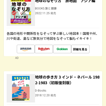
地球のなぞり方 旅地図 アジア編
BOOKS 旅と健康
2022.11.25 発売
各国の地形や関係性をなぞって学ぶ新しい地図本！国境や州、
川や街道、島など旅気分で地図をなぞって脳もイキイキ！
詳細を見る
AD
地球の歩き方 3 インド・ネパール 198
2-1983（初版復刻版）
D-Books
2018.12.20 発売