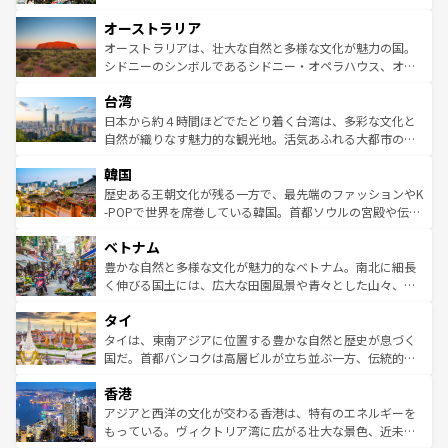
ストーン国立公園といった絶景が堪能できる。さらに、南
秘を感じたいなら、火山が生み出した壮大な景観を誇るハ
オーストラリア
部のニューオーリンズでは、音楽と美食が融合した独特の
ワイ島は見逃せない。また、定番の観光地といえばオアフ
文化が魅力。旅行者はアメリカの各地域で異なる魅力を楽
島だが、静かな自然を求めるならマウイ島やカウアイ島が
オーストラリアは、壮大な自然と多様な文化が魅力の国。
しみながら、その多様性と豊かな歴史を感じることができ
おすすめ。エメラルドグリーンに輝く海をはじめ、豊かな
シドニーのシンボルであるシドニー・オペラハウス、オー
るだろう。車でのロードトリップや列車の旅も、アメリカ
文化や歴史が息づいている。「アロハスピリット」と呼ば
ストラリア東海岸北部に広がる大サンゴ礁地帯グレートバ
ならではの贅沢な旅のスタイルだ。 なお、新着のアメリカ
台湾
れるおもてなしの心で訪れる人々を迎えてくれるハワイの
リアリーフや大陸中央部にそびえるウルル（エアーズロッ
情報は
コンテンツ一覧
を参照してほしい。
人々、おいしいローカルフードやハワイアンミュージッ
ク）、タスマニアの美しい原生林やケアンズの熱帯雨林な
日本から約４時間ほどでたどり着く台湾は、多彩な文化と
ク、伝統的なフラダンスなど、すべてがハワイの魅力を彩
ど、見どころがたくさん。また、カフェやワイン、オージ
自然が織りなす魅力的な観光地。活気あふれる大都市の台
っている。訪れるたびに新しい発見と感動が待っているハ
ービーフなどの食文化も豊かで、美味しいものであふれて
北やノスタルジックな町並みが人気な九份（ジォウフェ
ワイを、存分に味わってほしい。 なお、新着のハワイ情報
韓国
いる。アクティビティも充実しており、サーフィンやダイ
ン）、静ひつな山岳地帯である台湾東部など、都市の喧騒
は
コンテンツ一覧
を参照してほしい。
ビング、ハイキングなど、アウトドア好きにはたまらな
と山間の静けさが共存しており、訪れる人に新しい発見と
歴史ある王朝文化が残る一方で、最先端のファッションやK
い。オーストラリアの多彩な魅力を存分に味わいつくそ
驚きをもたらしてくれる。また、奥深い台湾の食文化も魅
-POPで世界を席巻している韓国。首都ソウルの宮殿や伝統
う。 なお、新着のオーストラリア情報は
コンテンツ一覧
を
力で、夜市などの屋台グルメから高級料理、ヘルシーで美
家屋が並ぶエリアでは韓国の歴史と文化に浸ることがで
参照してほしい。
ベトナム
容にもいいと評判のスイーツなど、バラエティ豊かな料理
き、地方に足を延ばせば四季折々の自然美を楽しむことが
が味わえる。 なお、新着の台湾情報は
コンテンツ一覧
を参
できる。そして、キムチや焼肉、絶品のストリートフード
豊かな自然と多様な文化が魅力的なベトナム。南北に細長
照してほしい。
まで、さまざまな韓国料理が待っている。夜には、韓国な
く伸びる国土には、広大な田園風景や青々とした山々、世
らではのナイトライフも堪能できる。あたたかいホスピタ
界遺産に登録された壮大な自然景観が点在し、都市部では
タイ
リティに包まれながら、韓国の多彩な魅力を心ゆくまで味
急速な発展と共に伝統が息づく。ハノイの古い町並みやホ
わってみてほしい。 なお、新着の韓国情報は
コンテンツ一
ーチミン市のフランス統治時代の建物も、独特の雰囲気を
タイは、東南アジアに位置する豊かな自然と歴史が息づく
覧
を参照してほしい。
醸し出している。また、バラエティの豊かさとおいしさで
国だ。首都バンコクは高層ビルが立ち並ぶ一方、伝統的な
世界中の食通を魅了してやまないベトナム料理も魅力のひ
寺院や市場がいたるところに点在し、古きよき文化と現代
香港
とつ。フォーやバインミー、ベトナムコーヒーなどは、ぜ
の活気が交差している。北部ではチェンマイなどの山岳地
ひ現地で味わいたい。どの地域を訪れてもあたたかい人々
帯で自然と触れ合い、南部ではプーケットやクラビの美し
アジアと西洋の文化が交わる香港は、特有のエネルギーを
が旅行者を迎えてくれるので、きっと忘れられない旅にな
いビーチでリゾート気分を楽しむことができる。タイ料理
もっている。ヴィクトリア湾に広がる壮大な景色、近未来
るはずだ。 なお、新着のベトナム情報は
コンテンツ一覧
を
は世界的に有名で、屋台から高級レストランまで味覚を刺