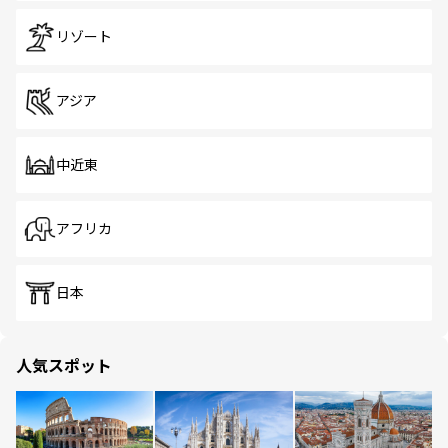
リゾート
アジア
中近東
アフリカ
日本
人気スポット