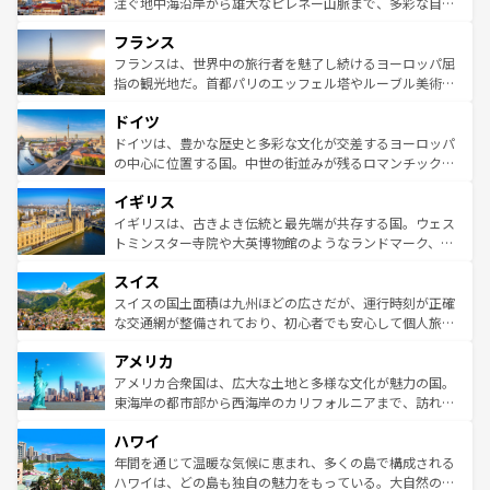
ピザやパスタなど、絶品のイタリア料理を堪能することも
注ぐ地中海沿岸から雄大なピレネー山脈まで、多彩な自然
できる。朝目覚めてから夜眠るまで、すべての瞬間を楽し
と文化が詰まったヨーロッパ屈指の旅行先だ。多様な地域
フランス
ませてくれるイタリアで、忘れられない旅をしてみよう！
文化が根付くこの国では、情熱的なフラメンコ、熱気あふ
なお、新着のイタリア情報は
コンテンツ一覧
を参照してほ
れる闘牛、そして美味しいタパスが生活の一部となってい
フランスは、世界中の旅行者を魅了し続けるヨーロッパ屈
しい。
る。首都マドリードの洗練された雰囲気や、バルセロナの
指の観光地だ。首都パリのエッフェル塔やルーブル美術館
アートに溢れた街角から、地方では古代ローマ遺跡や中世
といった象徴的なスポットから、田舎町の古風な美しさま
ドイツ
の城塞都市、穏やかなビーチリゾートまで多彩な表情を見
で、幅広い魅力が詰まっている。華麗な宮殿、歴史的な大
せる。地方によって風土や気候が異なるスペインはその個
聖堂、美しいビーチ、そして豊かな自然が、訪れる者を心
ドイツは、豊かな歴史と多彩な文化が交差するヨーロッパ
性で訪れる人を魅了する。 なお、新着のスペイン情報は
コ
から魅了する。また、フランスは美食の国としても知ら
の中心に位置する国。中世の街並みが残るロマンチック街
ンテンツ一覧
を参照してほしい。
れ、フランス料理はユネスコ無形文化遺産にも登録されて
道から、未来を先取りするようなモダンな都市まで多様な
イギリス
いる。シャンパンの発祥地であるランス、プロヴァンスの
顔を持つこの国は、どこを歩いても飽きることがない。ベ
香り高いラベンダー畑など、多彩な楽しみ方が可能だ。さ
ルリンの文化的活気、バイエルン州のアルプスの絶景、そ
イギリスは、古きよき伝統と最先端が共存する国。ウェス
らに、パリ以外の地域にも魅力が溢れており、どの街角に
してライン川沿いのワイン畑といった風景は必見。ビール
トミンスター寺院や大英博物館のようなランドマーク、歴
も豊かな歴史と文化が息づいている。パリ以外の個性あふ
とソーセージを味わいながら地元の人と過ごす楽しい時間
史ある大学都市、美しい丘陵地帯や牧歌的な風景など、エ
れる地方に足を運ぶとそれぞれで全く異なる文化を体験で
スイス
は、お酒好きな人にはぜひ体験してほしい。 なお、新着の
リアごとに異なる魅力がある。また、優雅なアフタヌーン
きるだろう。 なお、新着のフランス情報は
コンテンツ一覧
ドイツ情報は
コンテンツ一覧
を参照してほしい。
ティー、ビール好きにはたまらない英国パブ、サッカー観
スイスの国土面積は九州ほどの広さだが、運行時刻が正確
を参照してほしい。
戦など、本場だからこそできる体験も豊富。イギリスを旅
な交通網が整備されており、初心者でも安心して個人旅行
して楽しみつくそう。 なお、新着のイギリス情報は
コンテ
を楽しめる。日本同様に時刻表どおりの旅が可能だ。中世
アメリカ
ンツ一覧
を参照してほしい。
の建物がそのまま残る町や、スイスならではのユニークな
博物館もあり、アルプス観光だけでなく町歩きも満喫する
アメリカ合衆国は、広大な土地と多様な文化が魅力の国。
ことができる。国民の所得が高いため物価も高いが、旅行
東海岸の都市部から西海岸のカリフォルニアまで、訪れる
者向けの交通パス提供のサービスもあり、うまく活用すれ
場所ごとに異なる風景と体験が待っている。ニューヨーク
ハワイ
ば市内交通費無料で観光を楽しむこともできる。 なお、新
のような巨大都市は、観光、ショッピング、エンターテイ
着のスイス情報は
コンテンツ一覧
を参照してほしい。
ンメントが詰まった刺激的なスポットだ。一方、アメリカ
年間を通じて温暖な気候に恵まれ、多くの島で構成される
西部には大自然が広がり、グランドキャニオンやイエロー
ハワイは、どの島も独自の魅力をもっている。大自然の神