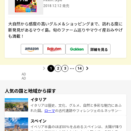
2018.12.12 発売
大自然から感度の高いグルメ＆ショッピングまで、訪れる度に
新発見があるマウイ島。旬のファーム巡りやマウイ産おみやげ
も満載！
詳細を見る
…
1
2
3
14
AD
AD
人気の国と地域から探す
イタリア
イタリアは歴史、文化、グルメ、自然と多彩な魅力にあふ
れた国。
ローマ
の古代遺跡やフィレンツェのルネッサンス
美術、ヴェネツィアの運河など、歴史あるスポットはもち
スペイン
ろん、トスカーナの美しい田園風景やアマルフィ海岸の絶
景など、自然景観も見逃せない。観光の合間には、本場の
イベリア半島のほぼ80％を占めるスペインは、太陽が降り