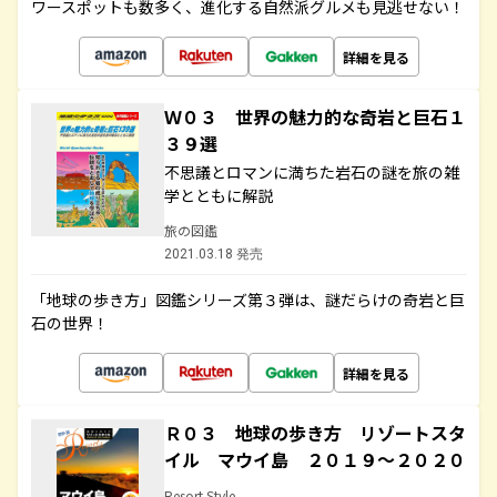
ワースポットも数多く、進化する自然派グルメも見逃せない！
詳細を見る
Ｗ０３ 世界の魅力的な奇岩と巨石１
３９選
不思議とロマンに満ちた岩石の謎を旅の雑
学とともに解説
旅の図鑑
2021.03.18 発売
「地球の歩き方」図鑑シリーズ第３弾は、謎だらけの奇岩と巨
石の世界！
詳細を見る
Ｒ０３ 地球の歩き方 リゾートスタ
イル マウイ島 ２０１９～２０２０
Resort Style