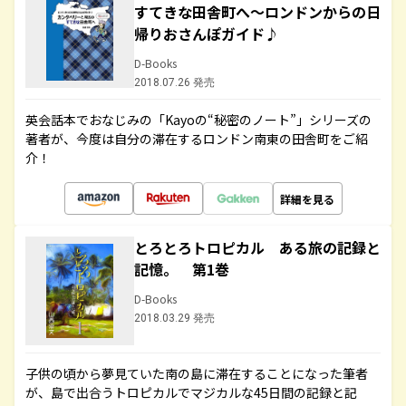
すてきな田舎町へ～ロンドンからの日
帰りおさんぽガイド♪
D-Books
2018.07.26 発売
英会話本でおなじみの「Kayoの“秘密のノート”」シリーズの
著者が、今度は自分の滞在するロンドン南東の田舎町をご紹
介！
詳細を見る
とろとろトロピカル ある旅の記録と
記憶。 第1巻
D-Books
2018.03.29 発売
子供の頃から夢見ていた南の島に滞在することになった筆者
が、島で出合うトロピカルでマジカルな45日間の記録と記