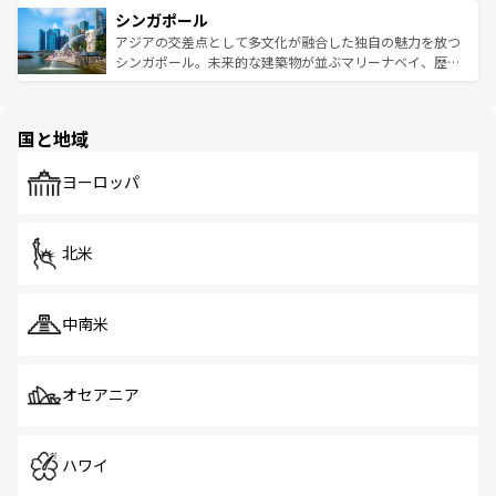
的なアートスポット、そして歴史と現代が融合した町並
参照してほしい。
シンガポール
激する。気候は一年中温暖で、どの季節にも異なる楽しみ
み、どこを訪れても感動するはず。観光スポットが密集し
が待っている。親しみやすいタイの人々、仏教を中心とし
ており、効率よく見どころを回れるのも魅力。息をのむよ
アジアの交差点として多文化が融合した独自の魅力を放つ
た文化、そして多様な観光資源が、訪れる旅人を魅了し続
うな絶景から文化的な体験まで、香港を存分に楽しみ尽く
シンガポール。未来的な建築物が並ぶマリーナベイ、歴史
ける。 なお、新着のタイ情報は
コンテンツ一覧
を参照して
そう。 なお、新着の香港情報は
コンテンツ一覧
を参照して
と伝統を感じられるエスニックタウン、多数の緑豊かな公
ほしい。
ほしい。
園や自然保護区など、自然が調和した近代的な景観と文化
の多様性あふれるカラフルな町は、どこを歩いても新しい
国と地域
発見がある。さらに、治安のよさや充実した公共交通機関
も、旅行者にとっては魅力的なポイント。グルメも豊富
で、ホーカーズは地元の風情を楽しめる外せないスポット
ヨーロッパ
だ。訪れる人を飽きさせないシンガポールで、多様な魅力
を体感しよう。 なお、新着のシンガポール情報は
コンテン
ツ一覧
を参照してほしい。
北米
中南米
オセアニア
ハワイ