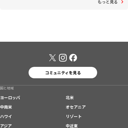
もっと見る
コミュニティを見る
国と地域
ヨーロッパ
北米
中南米
オセアニア
ハワイ
リゾート
アジア
中近東