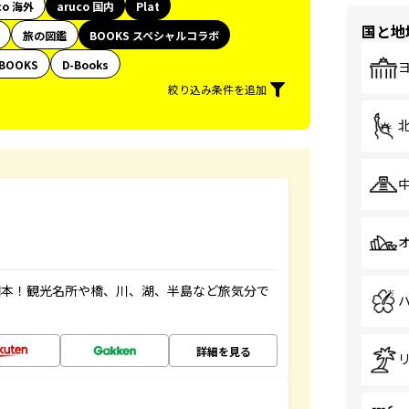
co 海外
aruco 国内
Plat
国と地
旅の図鑑
BOOKS スペシャルコラボ
BOOKS
D-Books
絞り込み条件を追加
図本！観光名所や橋、川、湖、半島など旅気分で
詳細を見る