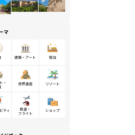
ーマ
食
建築・アート
宿泊
ト・
世界遺産
リゾート
戦
鉄道・
ビティ
ショップ
フライト