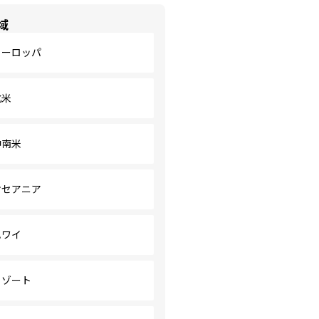
域
ヨーロッパ
北米
中南米
オセアニア
ハワイ
リゾート