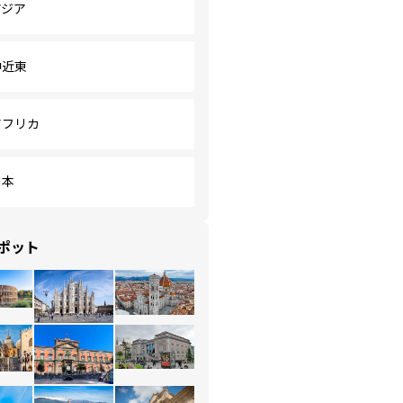
アジア
中近東
アフリカ
日本
ポット