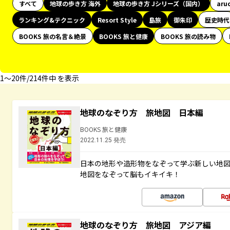
すべて
地球の歩き方 海外
地球の歩き方 Jシリーズ（国内）
aru
ランキング&テクニック
Resort Style
島旅
御朱印
歴史時代
BOOKS 旅の名言＆絶景
BOOKS 旅と健康
BOOKS 旅の読み物
1〜20件/214件中 を表示
地球のなぞり方 旅地図 日本編
BOOKS 旅と健康
2022.11.25 発売
日本の地形や造形物をなぞって学ぶ新しい地
地図をなぞって脳もイキイキ！
地球のなぞり方 旅地図 アジア編