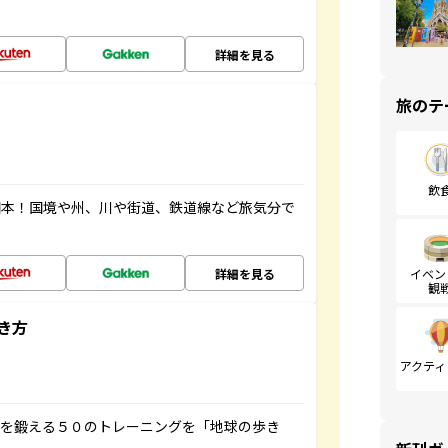
詳細を見る
旅のテ
飲
図本！国境や州、川や街道、鉄道線など旅気分で
詳細を見る
イベン
観
き方
アクティ
脳を鍛える５０のトレーニングを「地球の歩き