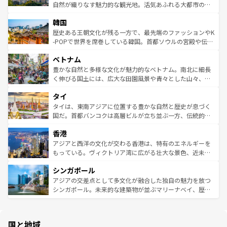
ク、伝統的なフラダンスなど、すべてがハワイの魅力を彩
ど、見どころがたくさん。また、カフェやワイン、オージ
自然が織りなす魅力的な観光地。活気あふれる大都市の台
っている。訪れるたびに新しい発見と感動が待っているハ
ービーフなどの食文化も豊かで、美味しいものであふれて
北やノスタルジックな町並みが人気な九份（ジォウフェ
ワイを、存分に味わってほしい。 なお、新着のハワイ情報
韓国
いる。アクティビティも充実しており、サーフィンやダイ
ン）、静ひつな山岳地帯である台湾東部など、都市の喧騒
は
コンテンツ一覧
を参照してほしい。
ビング、ハイキングなど、アウトドア好きにはたまらな
と山間の静けさが共存しており、訪れる人に新しい発見と
歴史ある王朝文化が残る一方で、最先端のファッションやK
い。オーストラリアの多彩な魅力を存分に味わいつくそ
驚きをもたらしてくれる。また、奥深い台湾の食文化も魅
-POPで世界を席巻している韓国。首都ソウルの宮殿や伝統
う。 なお、新着のオーストラリア情報は
コンテンツ一覧
を
力で、夜市などの屋台グルメから高級料理、ヘルシーで美
家屋が並ぶエリアでは韓国の歴史と文化に浸ることがで
参照してほしい。
ベトナム
容にもいいと評判のスイーツなど、バラエティ豊かな料理
き、地方に足を延ばせば四季折々の自然美を楽しむことが
が味わえる。 なお、新着の台湾情報は
コンテンツ一覧
を参
できる。そして、キムチや焼肉、絶品のストリートフード
豊かな自然と多様な文化が魅力的なベトナム。南北に細長
照してほしい。
まで、さまざまな韓国料理が待っている。夜には、韓国な
く伸びる国土には、広大な田園風景や青々とした山々、世
らではのナイトライフも堪能できる。あたたかいホスピタ
界遺産に登録された壮大な自然景観が点在し、都市部では
タイ
リティに包まれながら、韓国の多彩な魅力を心ゆくまで味
急速な発展と共に伝統が息づく。ハノイの古い町並みやホ
わってみてほしい。 なお、新着の韓国情報は
コンテンツ一
ーチミン市のフランス統治時代の建物も、独特の雰囲気を
タイは、東南アジアに位置する豊かな自然と歴史が息づく
覧
を参照してほしい。
醸し出している。また、バラエティの豊かさとおいしさで
国だ。首都バンコクは高層ビルが立ち並ぶ一方、伝統的な
世界中の食通を魅了してやまないベトナム料理も魅力のひ
寺院や市場がいたるところに点在し、古きよき文化と現代
香港
とつ。フォーやバインミー、ベトナムコーヒーなどは、ぜ
の活気が交差している。北部ではチェンマイなどの山岳地
ひ現地で味わいたい。どの地域を訪れてもあたたかい人々
帯で自然と触れ合い、南部ではプーケットやクラビの美し
アジアと西洋の文化が交わる香港は、特有のエネルギーを
が旅行者を迎えてくれるので、きっと忘れられない旅にな
いビーチでリゾート気分を楽しむことができる。タイ料理
もっている。ヴィクトリア湾に広がる壮大な景色、近未来
るはずだ。 なお、新着のベトナム情報は
コンテンツ一覧
を
は世界的に有名で、屋台から高級レストランまで味覚を刺
的なアートスポット、そして歴史と現代が融合した町並
参照してほしい。
シンガポール
激する。気候は一年中温暖で、どの季節にも異なる楽しみ
み、どこを訪れても感動するはず。観光スポットが密集し
が待っている。親しみやすいタイの人々、仏教を中心とし
ており、効率よく見どころを回れるのも魅力。息をのむよ
アジアの交差点として多文化が融合した独自の魅力を放つ
た文化、そして多様な観光資源が、訪れる旅人を魅了し続
うな絶景から文化的な体験まで、香港を存分に楽しみ尽く
シンガポール。未来的な建築物が並ぶマリーナベイ、歴史
ける。 なお、新着のタイ情報は
コンテンツ一覧
を参照して
そう。 なお、新着の香港情報は
コンテンツ一覧
を参照して
と伝統を感じられるエスニックタウン、多数の緑豊かな公
ほしい。
ほしい。
園や自然保護区など、自然が調和した近代的な景観と文化
の多様性あふれるカラフルな町は、どこを歩いても新しい
国と地域
発見がある。さらに、治安のよさや充実した公共交通機関