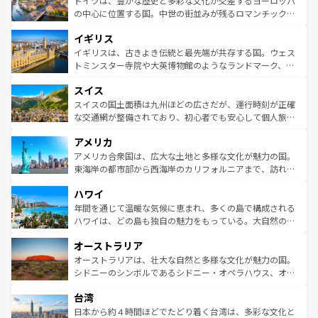
ドイツは、豊かな歴史と多彩な文化が交差するヨーロッパ
ンテンツ一覧
を参照してほしい。
から魅了する。また、フランスは美食の国としても知ら
の中心に位置する国。中世の街並みが残るロマンチック街
れ、フランス料理はユネスコ無形文化遺産にも登録されて
道から、未来を先取りするようなモダンな都市まで多様な
イギリス
いる。シャンパンの発祥地であるランス、プロヴァンスの
顔を持つこの国は、どこを歩いても飽きることがない。ベ
香り高いラベンダー畑など、多彩な楽しみ方が可能だ。さ
ルリンの文化的活気、バイエルン州のアルプスの絶景、そ
イギリスは、古きよき伝統と最先端が共存する国。ウェス
らに、パリ以外の地域にも魅力が溢れており、どの街角に
してライン川沿いのワイン畑といった風景は必見。ビール
トミンスター寺院や大英博物館のようなランドマーク、歴
も豊かな歴史と文化が息づいている。パリ以外の個性あふ
とソーセージを味わいながら地元の人と過ごす楽しい時間
史ある大学都市、美しい丘陵地帯や牧歌的な風景など、エ
れる地方に足を運ぶとそれぞれで全く異なる文化を体験で
スイス
は、お酒好きな人にはぜひ体験してほしい。 なお、新着の
リアごとに異なる魅力がある。また、優雅なアフタヌーン
きるだろう。 なお、新着のフランス情報は
コンテンツ一覧
ドイツ情報は
コンテンツ一覧
を参照してほしい。
ティー、ビール好きにはたまらない英国パブ、サッカー観
スイスの国土面積は九州ほどの広さだが、運行時刻が正確
を参照してほしい。
戦など、本場だからこそできる体験も豊富。イギリスを旅
な交通網が整備されており、初心者でも安心して個人旅行
して楽しみつくそう。 なお、新着のイギリス情報は
コンテ
を楽しめる。日本同様に時刻表どおりの旅が可能だ。中世
アメリカ
ンツ一覧
を参照してほしい。
の建物がそのまま残る町や、スイスならではのユニークな
博物館もあり、アルプス観光だけでなく町歩きも満喫する
アメリカ合衆国は、広大な土地と多様な文化が魅力の国。
ことができる。国民の所得が高いため物価も高いが、旅行
東海岸の都市部から西海岸のカリフォルニアまで、訪れる
者向けの交通パス提供のサービスもあり、うまく活用すれ
場所ごとに異なる風景と体験が待っている。ニューヨーク
ハワイ
ば市内交通費無料で観光を楽しむこともできる。 なお、新
のような巨大都市は、観光、ショッピング、エンターテイ
着のスイス情報は
コンテンツ一覧
を参照してほしい。
ンメントが詰まった刺激的なスポットだ。一方、アメリカ
年間を通じて温暖な気候に恵まれ、多くの島で構成される
西部には大自然が広がり、グランドキャニオンやイエロー
ハワイは、どの島も独自の魅力をもっている。大自然の神
ストーン国立公園といった絶景が堪能できる。さらに、南
秘を感じたいなら、火山が生み出した壮大な景観を誇るハ
オーストラリア
部のニューオーリンズでは、音楽と美食が融合した独特の
ワイ島は見逃せない。また、定番の観光地といえばオアフ
文化が魅力。旅行者はアメリカの各地域で異なる魅力を楽
島だが、静かな自然を求めるならマウイ島やカウアイ島が
オーストラリアは、壮大な自然と多様な文化が魅力の国。
しみながら、その多様性と豊かな歴史を感じることができ
おすすめ。エメラルドグリーンに輝く海をはじめ、豊かな
シドニーのシンボルであるシドニー・オペラハウス、オー
るだろう。車でのロードトリップや列車の旅も、アメリカ
文化や歴史が息づいている。「アロハスピリット」と呼ば
ストラリア東海岸北部に広がる大サンゴ礁地帯グレートバ
ならではの贅沢な旅のスタイルだ。 なお、新着のアメリカ
台湾
れるおもてなしの心で訪れる人々を迎えてくれるハワイの
リアリーフや大陸中央部にそびえるウルル（エアーズロッ
情報は
コンテンツ一覧
を参照してほしい。
人々、おいしいローカルフードやハワイアンミュージッ
ク）、タスマニアの美しい原生林やケアンズの熱帯雨林な
日本から約４時間ほどでたどり着く台湾は、多彩な文化と