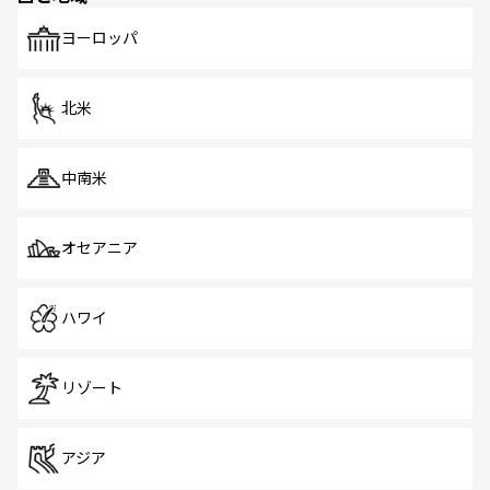
も、旅行者にとっては魅力的なポイント。グルメも豊富
で、ホーカーズは地元の風情を楽しめる外せないスポット
ヨーロッパ
だ。訪れる人を飽きさせないシンガポールで、多様な魅力
を体感しよう。 なお、新着のシンガポール情報は
コンテン
ツ一覧
を参照してほしい。
北米
中南米
オセアニア
ハワイ
リゾート
アジア