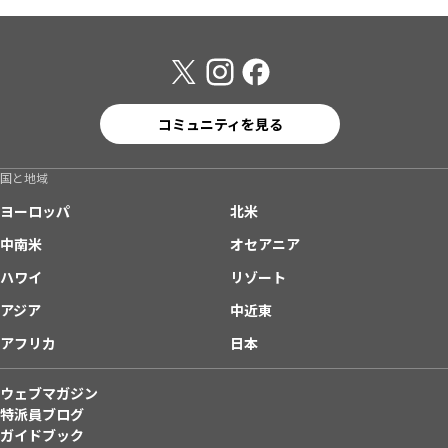
コミュニティを見る
国と地域
ヨーロッパ
北米
中南米
オセアニア
ハワイ
リゾート
アジア
中近東
アフリカ
日本
ウェブマガジン
特派員ブログ
ガイドブック