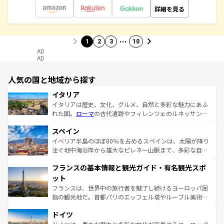
詳細を見る
…
1
2
3
10
AD
AD
人気の国と地域から探す
イタリア
イタリアは歴史、文化、グルメ、自然と多彩な魅力にあふ
れた国。
ローマ
の古代遺跡やフィレンツェのルネッサンス
美術、ヴェネツィアの運河など、歴史あるスポットはもち
スペイン
ろん、トスカーナの美しい田園風景やアマルフィ海岸の絶
景など、自然景観も見逃せない。観光の合間には、本場の
イベリア半島のほぼ80％を占めるスペインは、太陽が降り
ピザやパスタなど、絶品のイタリア料理を堪能することも
注ぐ地中海沿岸から雄大なピレネー山脈まで、多彩な自然
できる。朝目覚めてから夜眠るまで、すべての瞬間を楽し
と文化が詰まったヨーロッパ屈指の旅行先だ。多様な地域
フランスの基本情報と観光ガイド・有名観光スポ
ませてくれるイタリアで、忘れられない旅をしてみよう！
文化が根付くこの国では、情熱的なフラメンコ、熱気あふ
なお、新着のイタリア情報は
コンテンツ一覧
を参照してほ
れる闘牛、そして美味しいタパスが生活の一部となってい
ット
しい。
る。首都マドリードの洗練された雰囲気や、バルセロナの
フランスは、世界中の旅行者を魅了し続けるヨーロッパ屈
アートに溢れた街角から、地方では古代ローマ遺跡や中世
指の観光地だ。首都パリのエッフェル塔やルーブル美術館
の城塞都市、穏やかなビーチリゾートまで多彩な表情を見
といった象徴的なスポットから、田舎町の古風な美しさま
せる。地方によって風土や気候が異なるスペインはその個
ドイツ
で、幅広い魅力が詰まっている。華麗な宮殿、歴史的な大
性で訪れる人を魅了する。 なお、新着のスペイン情報は
コ
聖堂、美しいビーチ、そして豊かな自然が、訪れる者を心