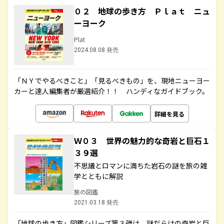
０２ 地球の歩き方 Ｐｌａｔ ニュ
ーヨーク
Plat
2024.08.08 発売
「ＮＹでやるべきこと」「見るべきもの」を、現地ニューヨー
カーと達人編集者が厳選紹介！！ ハンディなガイドブック。
詳細を見る
Ｗ０３ 世界の魅力的な奇岩と巨石１
３９選
不思議とロマンに満ちた岩石の謎を旅の雑
学とともに解説
旅の図鑑
2021.03.18 発売
「地球の歩き方」図鑑シリーズ第３弾は、謎だらけの奇岩と巨