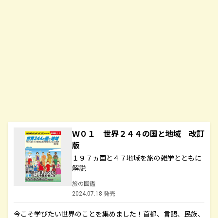
Ｗ０１ 世界２４４の国と地域 改訂
版
１９７ヵ国と４７地域を旅の雑学とともに
解説
旅の図鑑
2024.07.18 発売
今こそ学びたい世界のことを集めました！首都、言語、民族、