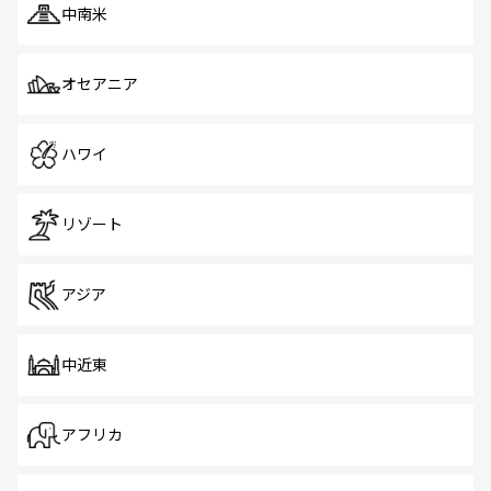
中南米
オセアニア
ハワイ
リゾート
アジア
中近東
アフリカ