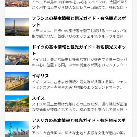
ピザやパスタなど、絶品のイタリア料理を堪能することも
イベリア半島のほぼ80％を占めるスペインは、太陽が降り
できる。朝目覚めてから夜眠るまで、すべての瞬間を楽し
注ぐ地中海沿岸から雄大なピレネー山脈まで、多彩な自然
ませてくれるイタリアで、忘れられない旅をしてみよう！
と文化が詰まったヨーロッパ屈指の旅行先だ。多様な地域
なお、新着のイタリア情報は
コンテンツ一覧
を参照してほ
フランスの基本情報と観光ガイド・有名観光スポ
文化が根付くこの国では、情熱的なフラメンコ、熱気あふ
しい。
れる闘牛、そして美味しいタパスが生活の一部となってい
ット
る。首都マドリードの洗練された雰囲気や、バルセロナの
フランスは、世界中の旅行者を魅了し続けるヨーロッパ屈
アートに溢れた街角から、地方では古代ローマ遺跡や中世
指の観光地だ。首都パリのエッフェル塔やルーブル美術館
の城塞都市、穏やかなビーチリゾートまで多彩な表情を見
といった象徴的なスポットから、田舎町の古風な美しさま
せる。地方によって風土や気候が異なるスペインはその個
ドイツの基本情報と観光ガイド・有名観光スポッ
で、幅広い魅力が詰まっている。華麗な宮殿、歴史的な大
性で訪れる人を魅了する。 なお、新着のスペイン情報は
コ
聖堂、美しいビーチ、そして豊かな自然が、訪れる者を心
ト
ンテンツ一覧
を参照してほしい。
から魅了する。また、フランスは美食の国としても知ら
ドイツは、豊かな歴史と多彩な文化が交差するヨーロッパ
れ、フランス料理はユネスコ無形文化遺産にも登録されて
の中心に位置する国。中世の街並みが残るロマンチック街
いる。シャンパンの発祥地であるランス、プロヴァンスの
道から、未来を先取りするようなモダンな都市まで多様な
香り高いラベンダー畑など、多彩な楽しみ方が可能だ。さ
イギリス
顔を持つこの国は、どこを歩いても飽きることがない。ベ
らに、パリ以外の地域にも魅力が溢れており、どの街角に
ルリンの文化的活気、バイエルン州のアルプスの絶景、そ
イギリスは、古きよき伝統と最先端が共存する国。ウェス
も豊かな歴史と文化が息づいている。パリ以外の個性あふ
してライン川沿いのワイン畑といった風景は必見。ビール
トミンスター寺院や大英博物館のようなランドマーク、歴
れる地方に足を運ぶとそれぞれで全く異なる文化を体験で
とソーセージを味わいながら地元の人と過ごす楽しい時間
史ある大学都市、美しい丘陵地帯や牧歌的な風景など、エ
きるだろう。 なお、新着のフランス情報は
コンテンツ一覧
スイス
は、お酒好きな人にはぜひ体験してほしい。 なお、新着の
リアごとに異なる魅力がある。また、優雅なアフタヌーン
を参照してほしい。
ドイツ情報は
コンテンツ一覧
を参照してほしい。
ティー、ビール好きにはたまらない英国パブ、サッカー観
スイスの国土面積は九州ほどの広さだが、運行時刻が正確
戦など、本場だからこそできる体験も豊富。イギリスを旅
な交通網が整備されており、初心者でも安心して個人旅行
して楽しみつくそう。 なお、新着のイギリス情報は
コンテ
を楽しめる。日本同様に時刻表どおりの旅が可能だ。中世
アメリカの基本情報と観光ガイド・有名観光スポ
ンツ一覧
を参照してほしい。
の建物がそのまま残る町や、スイスならではのユニークな
博物館もあり、アルプス観光だけでなく町歩きも満喫する
ット
ことができる。国民の所得が高いため物価も高いが、旅行
アメリカ合衆国は、広大な土地と多様な文化が魅力の国。
者向けの交通パス提供のサービスもあり、うまく活用すれ