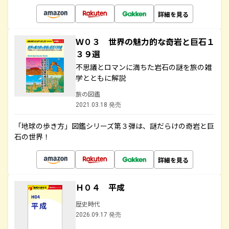
詳細を見る
Ｗ０３ 世界の魅力的な奇岩と巨石１
３９選
不思議とロマンに満ちた岩石の謎を旅の雑
学とともに解説
旅の図鑑
2021.03.18 発売
「地球の歩き方」図鑑シリーズ第３弾は、謎だらけの奇岩と巨
石の世界！
詳細を見る
Ｈ０４ 平成
歴史時代
2026.09.17 発売