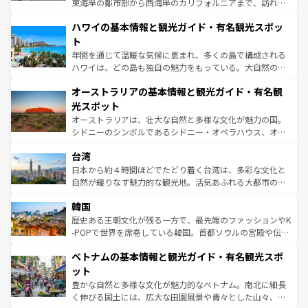
東海岸の都市部から西海岸のカリフォルニアまで、訪れる
ば市内交通費無料で観光を楽しむこともできる。 なお、新
場所ごとに異なる風景と体験が待っている。ニューヨーク
着のスイス情報は
コンテンツ一覧
を参照してほしい。
ハワイの基本情報と観光ガイド・有名観光スポッ
のような巨大都市は、観光、ショッピング、エンターテイ
ンメントが詰まった刺激的なスポットだ。一方、アメリカ
ト
西部には大自然が広がり、グランドキャニオンやイエロー
年間を通じて温暖な気候に恵まれ、多くの島で構成される
ストーン国立公園といった絶景が堪能できる。さらに、南
ハワイは、どの島も独自の魅力をもっている。大自然の神
部のニューオーリンズでは、音楽と美食が融合した独特の
秘を感じたいなら、火山が生み出した壮大な景観を誇るハ
文化が魅力。旅行者はアメリカの各地域で異なる魅力を楽
オーストラリアの基本情報と観光ガイド・有名観
ワイ島は見逃せない。また、定番の観光地といえばオアフ
しみながら、その多様性と豊かな歴史を感じることができ
島だが、静かな自然を求めるならマウイ島やカウアイ島が
光スポット
るだろう。車でのロードトリップや列車の旅も、アメリカ
おすすめ。エメラルドグリーンに輝く海をはじめ、豊かな
オーストラリアは、壮大な自然と多様な文化が魅力の国。
ならではの贅沢な旅のスタイルだ。 なお、新着のアメリカ
文化や歴史が息づいている。「アロハスピリット」と呼ば
シドニーのシンボルであるシドニー・オペラハウス、オー
情報は
コンテンツ一覧
を参照してほしい。
れるおもてなしの心で訪れる人々を迎えてくれるハワイの
ストラリア東海岸北部に広がる大サンゴ礁地帯グレートバ
人々、おいしいローカルフードやハワイアンミュージッ
台湾
リアリーフや大陸中央部にそびえるウルル（エアーズロッ
ク、伝統的なフラダンスなど、すべてがハワイの魅力を彩
ク）、タスマニアの美しい原生林やケアンズの熱帯雨林な
日本から約４時間ほどでたどり着く台湾は、多彩な文化と
っている。訪れるたびに新しい発見と感動が待っているハ
ど、見どころがたくさん。また、カフェやワイン、オージ
自然が織りなす魅力的な観光地。活気あふれる大都市の台
ワイを、存分に味わってほしい。 なお、新着のハワイ情報
ービーフなどの食文化も豊かで、美味しいものであふれて
北やノスタルジックな町並みが人気な九份（ジォウフェ
は
コンテンツ一覧
を参照してほしい。
韓国
いる。アクティビティも充実しており、サーフィンやダイ
ン）、静ひつな山岳地帯である台湾東部など、都市の喧騒
ビング、ハイキングなど、アウトドア好きにはたまらな
と山間の静けさが共存しており、訪れる人に新しい発見と
歴史ある王朝文化が残る一方で、最先端のファッションやK
い。オーストラリアの多彩な魅力を存分に味わいつくそ
驚きをもたらしてくれる。また、奥深い台湾の食文化も魅
-POPで世界を席巻している韓国。首都ソウルの宮殿や伝統
う。 なお、新着のオーストラリア情報は
コンテンツ一覧
を
力で、夜市などの屋台グルメから高級料理、ヘルシーで美
家屋が並ぶエリアでは韓国の歴史と文化に浸ることがで
参照してほしい。
ベトナムの基本情報と観光ガイド・有名観光スポ
容にもいいと評判のスイーツなど、バラエティ豊かな料理
き、地方に足を延ばせば四季折々の自然美を楽しむことが
が味わえる。 なお、新着の台湾情報は
コンテンツ一覧
を参
できる。そして、キムチや焼肉、絶品のストリートフード
ット
照してほしい。
まで、さまざまな韓国料理が待っている。夜には、韓国な
豊かな自然と多様な文化が魅力的なベトナム。南北に細長
らではのナイトライフも堪能できる。あたたかいホスピタ
く伸びる国土には、広大な田園風景や青々とした山々、世
リティに包まれながら、韓国の多彩な魅力を心ゆくまで味