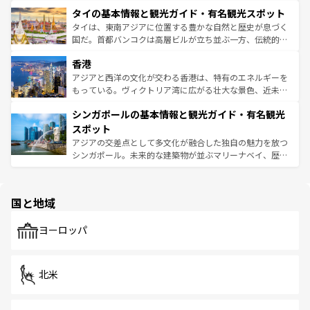
界遺産に登録された壮大な自然景観が点在し、都市部では
わってみてほしい。 なお、新着の韓国情報は
コンテンツ一
タイの基本情報と観光ガイド・有名観光スポット
急速な発展と共に伝統が息づく。ハノイの古い町並みやホ
覧
を参照してほしい。
ーチミン市のフランス統治時代の建物も、独特の雰囲気を
タイは、東南アジアに位置する豊かな自然と歴史が息づく
醸し出している。また、バラエティの豊かさとおいしさで
国だ。首都バンコクは高層ビルが立ち並ぶ一方、伝統的な
世界中の食通を魅了してやまないベトナム料理も魅力のひ
寺院や市場がいたるところに点在し、古きよき文化と現代
香港
とつ。フォーやバインミー、ベトナムコーヒーなどは、ぜ
の活気が交差している。北部ではチェンマイなどの山岳地
ひ現地で味わいたい。どの地域を訪れてもあたたかい人々
帯で自然と触れ合い、南部ではプーケットやクラビの美し
アジアと西洋の文化が交わる香港は、特有のエネルギーを
が旅行者を迎えてくれるので、きっと忘れられない旅にな
いビーチでリゾート気分を楽しむことができる。タイ料理
もっている。ヴィクトリア湾に広がる壮大な景色、近未来
るはずだ。 なお、新着のベトナム情報は
コンテンツ一覧
を
は世界的に有名で、屋台から高級レストランまで味覚を刺
的なアートスポット、そして歴史と現代が融合した町並
参照してほしい。
シンガポールの基本情報と観光ガイド・有名観光
激する。気候は一年中温暖で、どの季節にも異なる楽しみ
み、どこを訪れても感動するはず。観光スポットが密集し
が待っている。親しみやすいタイの人々、仏教を中心とし
ており、効率よく見どころを回れるのも魅力。息をのむよ
スポット
た文化、そして多様な観光資源が、訪れる旅人を魅了し続
うな絶景から文化的な体験まで、香港を存分に楽しみ尽く
アジアの交差点として多文化が融合した独自の魅力を放つ
ける。 なお、新着のタイ情報は
コンテンツ一覧
を参照して
そう。 なお、新着の香港情報は
コンテンツ一覧
を参照して
シンガポール。未来的な建築物が並ぶマリーナベイ、歴史
ほしい。
ほしい。
と伝統を感じられるエスニックタウン、多数の緑豊かな公
園や自然保護区など、自然が調和した近代的な景観と文化
の多様性あふれるカラフルな町は、どこを歩いても新しい
国と地域
発見がある。さらに、治安のよさや充実した公共交通機関
も、旅行者にとっては魅力的なポイント。グルメも豊富
で、ホーカーズは地元の風情を楽しめる外せないスポット
ヨーロッパ
だ。訪れる人を飽きさせないシンガポールで、多様な魅力
を体感しよう。 なお、新着のシンガポール情報は
コンテン
ツ一覧
を参照してほしい。
北米