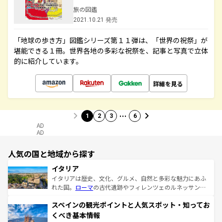
旅の図鑑
2021.10.21 発売
「地球の歩き方」図鑑シリーズ第１１弾は、「世界の祝祭」が
堪能できる１冊。世界各地の多彩な祝祭を、記事と写真で立体
的に紹介しています。
詳細を見る
…
1
2
3
6
AD
AD
人気の国と地域から探す
イタリア
イタリアは歴史、文化、グルメ、自然と多彩な魅力にあふ
れた国。
ローマ
の古代遺跡やフィレンツェのルネッサンス
美術、ヴェネツィアの運河など、歴史あるスポットはもち
スペインの観光ポイントと人気スポット・知ってお
ろん、トスカーナの美しい田園風景やアマルフィ海岸の絶
景など、自然景観も見逃せない。観光の合間には、本場の
くべき基本情報