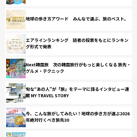
地球の歩き方アワード みんなで選ぶ、旅のベスト。
エアラインランキング 読者の投票をもとにランキン
グ形式で発表
Next韓国旅 次の韓国旅行がもっと楽しくなる 旅先・
グルメ・テクニック
旬な“あの人”が「旅」をテーマに語るインタビュー連
載 MY TRAVEL STORY
今、こんな旅がしてみたい！地球の歩き方が選ぶ2026
年絶対行くべき旅先30