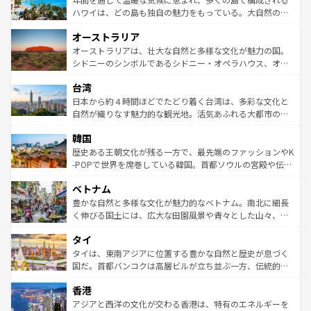
西部には大自然が広がり、グランドキャニオンやイエロー
ハワイは、どの島も独自の魅力をもっている。大自然の神
ストーン国立公園といった絶景が堪能できる。さらに、南
秘を感じたいなら、火山が生み出した壮大な景観を誇るハ
オーストラリア
部のニューオーリンズでは、音楽と美食が融合した独特の
ワイ島は見逃せない。また、定番の観光地といえばオアフ
文化が魅力。旅行者はアメリカの各地域で異なる魅力を楽
島だが、静かな自然を求めるならマウイ島やカウアイ島が
オーストラリアは、壮大な自然と多様な文化が魅力の国。
しみながら、その多様性と豊かな歴史を感じることができ
おすすめ。エメラルドグリーンに輝く海をはじめ、豊かな
シドニーのシンボルであるシドニー・オペラハウス、オー
るだろう。車でのロードトリップや列車の旅も、アメリカ
文化や歴史が息づいている。「アロハスピリット」と呼ば
ストラリア東海岸北部に広がる大サンゴ礁地帯グレートバ
ならではの贅沢な旅のスタイルだ。 なお、新着のアメリカ
台湾
れるおもてなしの心で訪れる人々を迎えてくれるハワイの
リアリーフや大陸中央部にそびえるウルル（エアーズロッ
情報は
コンテンツ一覧
を参照してほしい。
人々、おいしいローカルフードやハワイアンミュージッ
ク）、タスマニアの美しい原生林やケアンズの熱帯雨林な
日本から約４時間ほどでたどり着く台湾は、多彩な文化と
ク、伝統的なフラダンスなど、すべてがハワイの魅力を彩
ど、見どころがたくさん。また、カフェやワイン、オージ
自然が織りなす魅力的な観光地。活気あふれる大都市の台
っている。訪れるたびに新しい発見と感動が待っているハ
ービーフなどの食文化も豊かで、美味しいものであふれて
北やノスタルジックな町並みが人気な九份（ジォウフェ
ワイを、存分に味わってほしい。 なお、新着のハワイ情報
韓国
いる。アクティビティも充実しており、サーフィンやダイ
ン）、静ひつな山岳地帯である台湾東部など、都市の喧騒
は
コンテンツ一覧
を参照してほしい。
ビング、ハイキングなど、アウトドア好きにはたまらな
と山間の静けさが共存しており、訪れる人に新しい発見と
歴史ある王朝文化が残る一方で、最先端のファッションやK
い。オーストラリアの多彩な魅力を存分に味わいつくそ
驚きをもたらしてくれる。また、奥深い台湾の食文化も魅
-POPで世界を席巻している韓国。首都ソウルの宮殿や伝統
う。 なお、新着のオーストラリア情報は
コンテンツ一覧
を
力で、夜市などの屋台グルメから高級料理、ヘルシーで美
家屋が並ぶエリアでは韓国の歴史と文化に浸ることがで
参照してほしい。
ベトナム
容にもいいと評判のスイーツなど、バラエティ豊かな料理
き、地方に足を延ばせば四季折々の自然美を楽しむことが
が味わえる。 なお、新着の台湾情報は
コンテンツ一覧
を参
できる。そして、キムチや焼肉、絶品のストリートフード
豊かな自然と多様な文化が魅力的なベトナム。南北に細長
照してほしい。
まで、さまざまな韓国料理が待っている。夜には、韓国な
く伸びる国土には、広大な田園風景や青々とした山々、世
らではのナイトライフも堪能できる。あたたかいホスピタ
界遺産に登録された壮大な自然景観が点在し、都市部では
タイ
リティに包まれながら、韓国の多彩な魅力を心ゆくまで味
急速な発展と共に伝統が息づく。ハノイの古い町並みやホ
わってみてほしい。 なお、新着の韓国情報は
コンテンツ一
ーチミン市のフランス統治時代の建物も、独特の雰囲気を
タイは、東南アジアに位置する豊かな自然と歴史が息づく
覧
を参照してほしい。
醸し出している。また、バラエティの豊かさとおいしさで
国だ。首都バンコクは高層ビルが立ち並ぶ一方、伝統的な
世界中の食通を魅了してやまないベトナム料理も魅力のひ
寺院や市場がいたるところに点在し、古きよき文化と現代
香港
とつ。フォーやバインミー、ベトナムコーヒーなどは、ぜ
の活気が交差している。北部ではチェンマイなどの山岳地
ひ現地で味わいたい。どの地域を訪れてもあたたかい人々
帯で自然と触れ合い、南部ではプーケットやクラビの美し
アジアと西洋の文化が交わる香港は、特有のエネルギーを