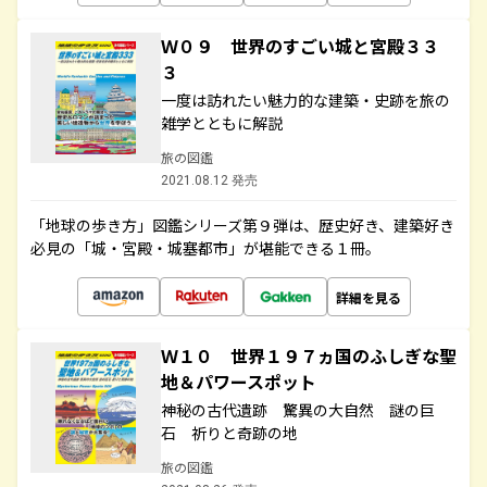
Ｗ０９ 世界のすごい城と宮殿３３
３
一度は訪れたい魅力的な建築・史跡を旅の
雑学とともに解説
旅の図鑑
2021.08.12 発売
「地球の歩き方」図鑑シリーズ第９弾は、歴史好き、建築好き
必見の「城・宮殿・城塞都市」が堪能できる１冊。
詳細を見る
Ｗ１０ 世界１９７ヵ国のふしぎな聖
地＆パワースポット
神秘の古代遺跡 驚異の大自然 謎の巨
石 祈りと奇跡の地
旅の図鑑