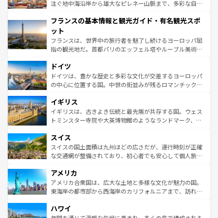
ピザやパスタなど、絶品のイタリア料理を堪能することも
注ぐ地中海沿岸から雄大なピレネー山脈まで、多彩な自然
できる。朝目覚めてから夜眠るまで、すべての瞬間を楽し
と文化が詰まったヨーロッパ屈指の旅行先だ。多様な地域
フランスの基本情報と観光ガイド・有名観光スポ
ませてくれるイタリアで、忘れられない旅をしてみよう！
文化が根付くこの国では、情熱的なフラメンコ、熱気あふ
なお、新着のイタリア情報は
コンテンツ一覧
を参照してほ
れる闘牛、そして美味しいタパスが生活の一部となってい
ット
しい。
る。首都マドリードの洗練された雰囲気や、バルセロナの
フランスは、世界中の旅行者を魅了し続けるヨーロッパ屈
アートに溢れた街角から、地方では古代ローマ遺跡や中世
指の観光地だ。首都パリのエッフェル塔やルーブル美術館
の城塞都市、穏やかなビーチリゾートまで多彩な表情を見
といった象徴的なスポットから、田舎町の古風な美しさま
せる。地方によって風土や気候が異なるスペインはその個
ドイツ
で、幅広い魅力が詰まっている。華麗な宮殿、歴史的な大
性で訪れる人を魅了する。 なお、新着のスペイン情報は
コ
聖堂、美しいビーチ、そして豊かな自然が、訪れる者を心
ドイツは、豊かな歴史と多彩な文化が交差するヨーロッパ
ンテンツ一覧
を参照してほしい。
から魅了する。また、フランスは美食の国としても知ら
の中心に位置する国。中世の街並みが残るロマンチック街
れ、フランス料理はユネスコ無形文化遺産にも登録されて
道から、未来を先取りするようなモダンな都市まで多様な
イギリス
いる。シャンパンの発祥地であるランス、プロヴァンスの
顔を持つこの国は、どこを歩いても飽きることがない。ベ
香り高いラベンダー畑など、多彩な楽しみ方が可能だ。さ
ルリンの文化的活気、バイエルン州のアルプスの絶景、そ
イギリスは、古きよき伝統と最先端が共存する国。ウェス
らに、パリ以外の地域にも魅力が溢れており、どの街角に
してライン川沿いのワイン畑といった風景は必見。ビール
トミンスター寺院や大英博物館のようなランドマーク、歴
も豊かな歴史と文化が息づいている。パリ以外の個性あふ
とソーセージを味わいながら地元の人と過ごす楽しい時間
史ある大学都市、美しい丘陵地帯や牧歌的な風景など、エ
れる地方に足を運ぶとそれぞれで全く異なる文化を体験で
スイス
は、お酒好きな人にはぜひ体験してほしい。 なお、新着の
リアごとに異なる魅力がある。また、優雅なアフタヌーン
きるだろう。 なお、新着のフランス情報は
コンテンツ一覧
ドイツ情報は
コンテンツ一覧
を参照してほしい。
ティー、ビール好きにはたまらない英国パブ、サッカー観
スイスの国土面積は九州ほどの広さだが、運行時刻が正確
を参照してほしい。
戦など、本場だからこそできる体験も豊富。イギリスを旅
な交通網が整備されており、初心者でも安心して個人旅行
して楽しみつくそう。 なお、新着のイギリス情報は
コンテ
を楽しめる。日本同様に時刻表どおりの旅が可能だ。中世
アメリカ
ンツ一覧
を参照してほしい。
の建物がそのまま残る町や、スイスならではのユニークな
博物館もあり、アルプス観光だけでなく町歩きも満喫する
アメリカ合衆国は、広大な土地と多様な文化が魅力の国。
ことができる。国民の所得が高いため物価も高いが、旅行
東海岸の都市部から西海岸のカリフォルニアまで、訪れる
者向けの交通パス提供のサービスもあり、うまく活用すれ
場所ごとに異なる風景と体験が待っている。ニューヨーク
ハワイ
ば市内交通費無料で観光を楽しむこともできる。 なお、新
のような巨大都市は、観光、ショッピング、エンターテイ
着のスイス情報は
コンテンツ一覧
を参照してほしい。
ンメントが詰まった刺激的なスポットだ。一方、アメリカ
年間を通じて温暖な気候に恵まれ、多くの島で構成される