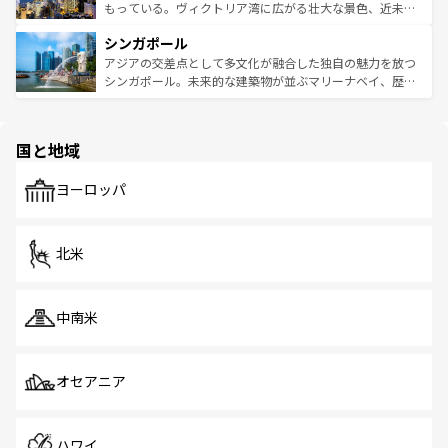
が旅行者を迎えてくれるので、きっと忘れられない旅にな
いビーチでリゾート気分を楽しむことができる。タイ料理
もっている。ヴィクトリア湾に広がる壮大な景色、近未来
るはずだ。 なお、新着のベトナム情報は
コンテンツ一覧
を
は世界的に有名で、屋台から高級レストランまで味覚を刺
的なアートスポット、そして歴史と現代が融合した町並
参照してほしい。
シンガポール
激する。気候は一年中温暖で、どの季節にも異なる楽しみ
み、どこを訪れても感動するはず。観光スポットが密集し
が待っている。親しみやすいタイの人々、仏教を中心とし
ており、効率よく見どころを回れるのも魅力。息をのむよ
アジアの交差点として多文化が融合した独自の魅力を放つ
た文化、そして多様な観光資源が、訪れる旅人を魅了し続
うな絶景から文化的な体験まで、香港を存分に楽しみ尽く
シンガポール。未来的な建築物が並ぶマリーナベイ、歴史
ける。 なお、新着のタイ情報は
コンテンツ一覧
を参照して
そう。 なお、新着の香港情報は
コンテンツ一覧
を参照して
と伝統を感じられるエスニックタウン、多数の緑豊かな公
ほしい。
ほしい。
園や自然保護区など、自然が調和した近代的な景観と文化
の多様性あふれるカラフルな町は、どこを歩いても新しい
国と地域
発見がある。さらに、治安のよさや充実した公共交通機関
も、旅行者にとっては魅力的なポイント。グルメも豊富
で、ホーカーズは地元の風情を楽しめる外せないスポット
ヨーロッパ
だ。訪れる人を飽きさせないシンガポールで、多様な魅力
を体感しよう。 なお、新着のシンガポール情報は
コンテン
ツ一覧
を参照してほしい。
北米
中南米
オセアニア
ハワイ