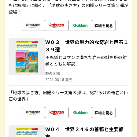
もに解説』に続く、「地球の歩き方」の図鑑シリーズ第２弾が
登場！
詳細を見る
Ｗ０３ 世界の魅力的な奇岩と巨石１
３９選
不思議とロマンに満ちた岩石の謎を旅の雑
学とともに解説
旅の図鑑
2021.03.18 発売
「地球の歩き方」図鑑シリーズ第３弾は、謎だらけの奇岩と巨
石の世界！
詳細を見る
Ｗ０４ 世界２４６の首都と主要都
市