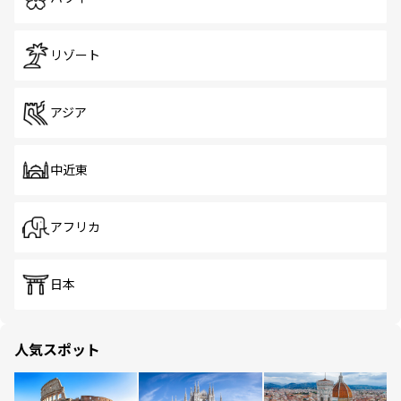
リゾート
アジア
中近東
アフリカ
日本
人気スポット