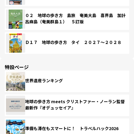
０２ 地球の歩き方 島旅 奄美大島 喜界島 加計
呂麻島（奄美群島１） ５訂版
Ｄ１７ 地球の歩き方 タイ ２０２７～２０２８
特設ページ
世界遺産ランキング
地球の歩き方 meets クリストファー・ノーラン監督
最新作『オデュッセイア』
準備も滞在もスマートに！ トラベルハック2026