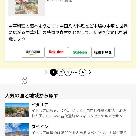
2022.05.26 発売
中華料理の沼へようこそ！中国八大料理など本場の中華と世界
に広がる中華料理の特徴や食材をとおして、奥深き食文化を堪
能しよう
詳細を見る
…
1
2
3
6
AD
AD
人気の国と地域から探す
イタリア
イタリアは歴史、文化、グルメ、自然と多彩な魅力にあふ
れた国。
ローマ
の古代遺跡やフィレンツェのルネッサンス
美術、ヴェネツィアの運河など、歴史あるスポットはもち
スペイン
ろん、トスカーナの美しい田園風景やアマルフィ海岸の絶
景など、自然景観も見逃せない。観光の合間には、本場の
イベリア半島のほぼ80％を占めるスペインは、太陽が降り