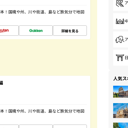
図本！国境や州、川や街道、島など旅気分で地図
詳細を見る
人気ス
編
図本！国境や州、川や街道、島など旅気分で地図