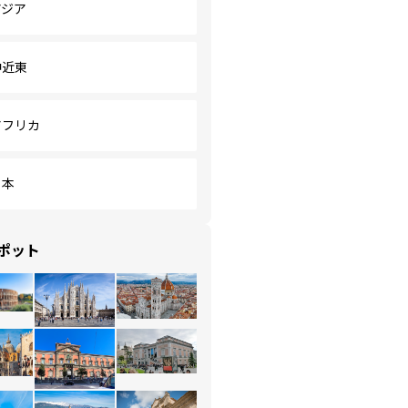
アジア
中近東
アフリカ
日本
ポット