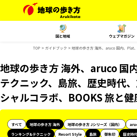
国と地域
ウェブマガジン
TOP
ガイドブック
地球の歩き方 海外、aruco 国内、P
地球の歩き方 海外、aruco 国
テクニック、島旅、歴史時代、旅
シャルコラボ、BOOKS 旅と
すべて
地球の歩き方 海外
地球の歩き方 Jシリーズ（国内）
aru
ランキング&テクニック
Resort Style
島旅
御朱印
歴史時