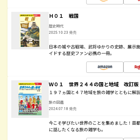
Ｈ０１ 戦国
歴史時代
2025.10.23 発売
日本の城や古戦場、武将ゆかりの史跡、展示
イドする歴史ファン必携の一冊。
Ｗ０１ 世界２４４の国と地域 改訂版
１９７ヵ国と４７地域を旅の雑学とともに解
旅の図鑑
2024.07.18 発売
今こそ学びたい世界のことを集めました！首
に話したくなる旅の雑学も。