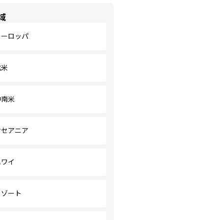
域
ヨーロッパ
北米
中南米
オセアニア
ハワイ
リゾート