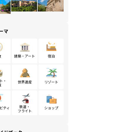
ーマ
食
建築・アート
宿泊
ト・
世界遺産
リゾート
戦
鉄道・
ビティ
ショップ
フライト