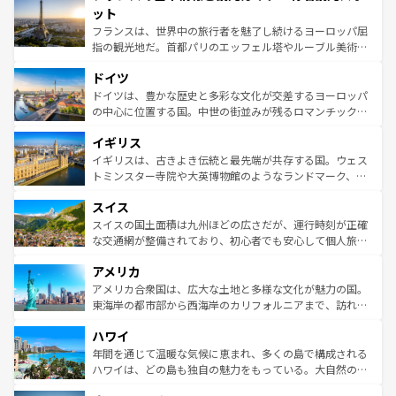
なお、新着のイタリア情報は
コンテンツ一覧
を参照してほ
れる闘牛、そして美味しいタパスが生活の一部となってい
ット
しい。
る。首都マドリードの洗練された雰囲気や、バルセロナの
フランスは、世界中の旅行者を魅了し続けるヨーロッパ屈
アートに溢れた街角から、地方では古代ローマ遺跡や中世
指の観光地だ。首都パリのエッフェル塔やルーブル美術館
の城塞都市、穏やかなビーチリゾートまで多彩な表情を見
といった象徴的なスポットから、田舎町の古風な美しさま
せる。地方によって風土や気候が異なるスペインはその個
ドイツ
で、幅広い魅力が詰まっている。華麗な宮殿、歴史的な大
性で訪れる人を魅了する。 なお、新着のスペイン情報は
コ
聖堂、美しいビーチ、そして豊かな自然が、訪れる者を心
ドイツは、豊かな歴史と多彩な文化が交差するヨーロッパ
ンテンツ一覧
を参照してほしい。
から魅了する。また、フランスは美食の国としても知ら
の中心に位置する国。中世の街並みが残るロマンチック街
れ、フランス料理はユネスコ無形文化遺産にも登録されて
道から、未来を先取りするようなモダンな都市まで多様な
イギリス
いる。シャンパンの発祥地であるランス、プロヴァンスの
顔を持つこの国は、どこを歩いても飽きることがない。ベ
香り高いラベンダー畑など、多彩な楽しみ方が可能だ。さ
ルリンの文化的活気、バイエルン州のアルプスの絶景、そ
イギリスは、古きよき伝統と最先端が共存する国。ウェス
らに、パリ以外の地域にも魅力が溢れており、どの街角に
してライン川沿いのワイン畑といった風景は必見。ビール
トミンスター寺院や大英博物館のようなランドマーク、歴
も豊かな歴史と文化が息づいている。パリ以外の個性あふ
とソーセージを味わいながら地元の人と過ごす楽しい時間
史ある大学都市、美しい丘陵地帯や牧歌的な風景など、エ
れる地方に足を運ぶとそれぞれで全く異なる文化を体験で
スイス
は、お酒好きな人にはぜひ体験してほしい。 なお、新着の
リアごとに異なる魅力がある。また、優雅なアフタヌーン
きるだろう。 なお、新着のフランス情報は
コンテンツ一覧
ドイツ情報は
コンテンツ一覧
を参照してほしい。
ティー、ビール好きにはたまらない英国パブ、サッカー観
スイスの国土面積は九州ほどの広さだが、運行時刻が正確
を参照してほしい。
戦など、本場だからこそできる体験も豊富。イギリスを旅
な交通網が整備されており、初心者でも安心して個人旅行
して楽しみつくそう。 なお、新着のイギリス情報は
コンテ
を楽しめる。日本同様に時刻表どおりの旅が可能だ。中世
アメリカ
ンツ一覧
を参照してほしい。
の建物がそのまま残る町や、スイスならではのユニークな
博物館もあり、アルプス観光だけでなく町歩きも満喫する
アメリカ合衆国は、広大な土地と多様な文化が魅力の国。
ことができる。国民の所得が高いため物価も高いが、旅行
東海岸の都市部から西海岸のカリフォルニアまで、訪れる
者向けの交通パス提供のサービスもあり、うまく活用すれ
場所ごとに異なる風景と体験が待っている。ニューヨーク
ハワイ
ば市内交通費無料で観光を楽しむこともできる。 なお、新
のような巨大都市は、観光、ショッピング、エンターテイ
着のスイス情報は
コンテンツ一覧
を参照してほしい。
ンメントが詰まった刺激的なスポットだ。一方、アメリカ
年間を通じて温暖な気候に恵まれ、多くの島で構成される
西部には大自然が広がり、グランドキャニオンやイエロー
ハワイは、どの島も独自の魅力をもっている。大自然の神
ストーン国立公園といった絶景が堪能できる。さらに、南
秘を感じたいなら、火山が生み出した壮大な景観を誇るハ