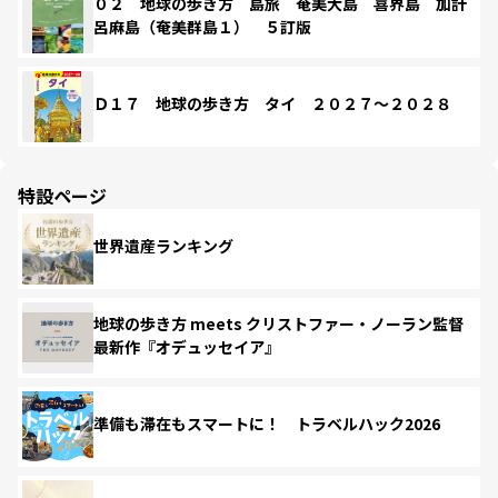
０２ 地球の歩き方 島旅 奄美大島 喜界島 加計
呂麻島（奄美群島１） ５訂版
Ｄ１７ 地球の歩き方 タイ ２０２７～２０２８
特設ページ
世界遺産ランキング
地球の歩き方 meets クリストファー・ノーラン監督
最新作『オデュッセイア』
準備も滞在もスマートに！ トラベルハック2026