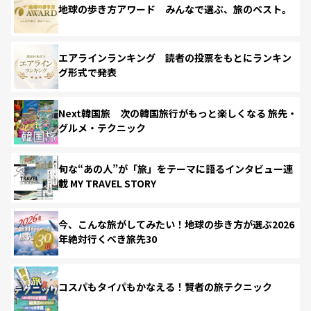
地球の歩き方アワード みんなで選ぶ、旅のベスト。
エアラインランキング 読者の投票をもとにランキン
グ形式で発表
Next韓国旅 次の韓国旅行がもっと楽しくなる 旅先・
グルメ・テクニック
旬な“あの人”が「旅」をテーマに語るインタビュー連
載 MY TRAVEL STORY
今、こんな旅がしてみたい！地球の歩き方が選ぶ2026
年絶対行くべき旅先30
コスパもタイパもかなえる！賢者の旅テクニック