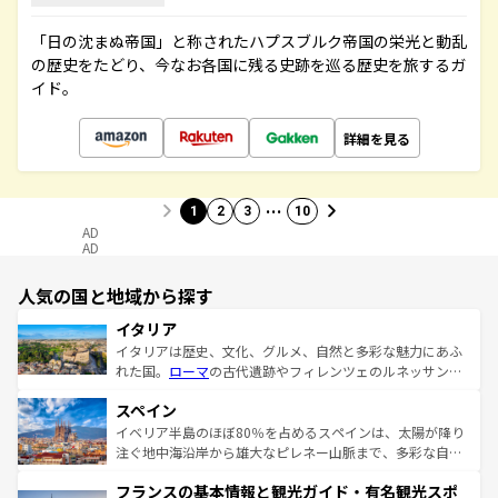
「日の沈まぬ帝国」と称されたハプスブルク帝国の栄光と動乱
の歴史をたどり、今なお各国に残る史跡を巡る歴史を旅するガ
イド。
詳細を見る
…
1
2
3
10
AD
AD
人気の国と地域から探す
イタリア
イタリアは歴史、文化、グルメ、自然と多彩な魅力にあふ
れた国。
ローマ
の古代遺跡やフィレンツェのルネッサンス
美術、ヴェネツィアの運河など、歴史あるスポットはもち
スペイン
ろん、トスカーナの美しい田園風景やアマルフィ海岸の絶
景など、自然景観も見逃せない。観光の合間には、本場の
イベリア半島のほぼ80％を占めるスペインは、太陽が降り
ピザやパスタなど、絶品のイタリア料理を堪能することも
注ぐ地中海沿岸から雄大なピレネー山脈まで、多彩な自然
できる。朝目覚めてから夜眠るまで、すべての瞬間を楽し
と文化が詰まったヨーロッパ屈指の旅行先だ。多様な地域
フランスの基本情報と観光ガイド・有名観光スポ
ませてくれるイタリアで、忘れられない旅をしてみよう！
文化が根付くこの国では、情熱的なフラメンコ、熱気あふ