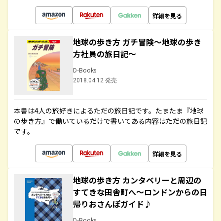
詳細を見る
地球の歩き方 ガチ冒険～地球の歩き
方社員の旅日記～
D-Books
2018.04.12 発売
本書は4人の旅好きによるただの旅日記です。たまたま『地球
の歩き方』で働いているだけで書いてある内容はただの旅日記
です。
詳細を見る
地球の歩き方 カンタベリーと周辺の
すてきな田舎町へ～ロンドンからの日
帰りおさんぽガイド♪
D-Books