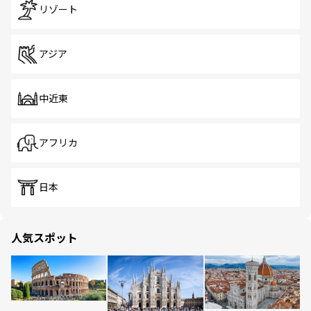
リゾート
アジア
中近東
アフリカ
日本
人気スポット