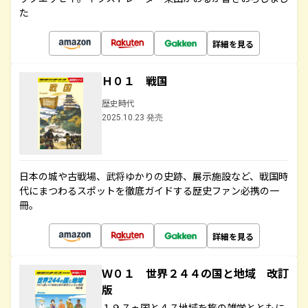
た
詳細を見る
Ｈ０１ 戦国
歴史時代
2025.10.23 発売
日本の城や古戦場、武将ゆかりの史跡、展示施設など、戦国時
代にまつわるスポットを徹底ガイドする歴史ファン必携の一
冊。
詳細を見る
Ｗ０１ 世界２４４の国と地域 改訂
版
１９７ヵ国と４７地域を旅の雑学とともに