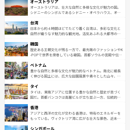
オーストラリア
部のニューオーリンズでは、音楽と美食が融合した独特の
ワイ島は見逃せない。また、定番の観光地といえばオアフ
文化が魅力。旅行者はアメリカの各地域で異なる魅力を楽
島だが、静かな自然を求めるならマウイ島やカウアイ島が
オーストラリアは、壮大な自然と多様な文化が魅力の国。
しみながら、その多様性と豊かな歴史を感じることができ
おすすめ。エメラルドグリーンに輝く海をはじめ、豊かな
シドニーのシンボルであるシドニー・オペラハウス、オー
るだろう。車でのロードトリップや列車の旅も、アメリカ
文化や歴史が息づいている。「アロハスピリット」と呼ば
ストラリア東海岸北部に広がる大サンゴ礁地帯グレートバ
ならではの贅沢な旅のスタイルだ。 なお、新着のアメリカ
台湾
れるおもてなしの心で訪れる人々を迎えてくれるハワイの
リアリーフや大陸中央部にそびえるウルル（エアーズロッ
情報は
コンテンツ一覧
を参照してほしい。
人々、おいしいローカルフードやハワイアンミュージッ
ク）、タスマニアの美しい原生林やケアンズの熱帯雨林な
日本から約４時間ほどでたどり着く台湾は、多彩な文化と
ク、伝統的なフラダンスなど、すべてがハワイの魅力を彩
ど、見どころがたくさん。また、カフェやワイン、オージ
自然が織りなす魅力的な観光地。活気あふれる大都市の台
っている。訪れるたびに新しい発見と感動が待っているハ
ービーフなどの食文化も豊かで、美味しいものであふれて
北やノスタルジックな町並みが人気な九份（ジォウフェ
ワイを、存分に味わってほしい。 なお、新着のハワイ情報
韓国
いる。アクティビティも充実しており、サーフィンやダイ
ン）、静ひつな山岳地帯である台湾東部など、都市の喧騒
は
コンテンツ一覧
を参照してほしい。
ビング、ハイキングなど、アウトドア好きにはたまらな
と山間の静けさが共存しており、訪れる人に新しい発見と
歴史ある王朝文化が残る一方で、最先端のファッションやK
い。オーストラリアの多彩な魅力を存分に味わいつくそ
驚きをもたらしてくれる。また、奥深い台湾の食文化も魅
-POPで世界を席巻している韓国。首都ソウルの宮殿や伝統
う。 なお、新着のオーストラリア情報は
コンテンツ一覧
を
力で、夜市などの屋台グルメから高級料理、ヘルシーで美
家屋が並ぶエリアでは韓国の歴史と文化に浸ることがで
参照してほしい。
ベトナム
容にもいいと評判のスイーツなど、バラエティ豊かな料理
き、地方に足を延ばせば四季折々の自然美を楽しむことが
が味わえる。 なお、新着の台湾情報は
コンテンツ一覧
を参
できる。そして、キムチや焼肉、絶品のストリートフード
豊かな自然と多様な文化が魅力的なベトナム。南北に細長
照してほしい。
まで、さまざまな韓国料理が待っている。夜には、韓国な
く伸びる国土には、広大な田園風景や青々とした山々、世
らではのナイトライフも堪能できる。あたたかいホスピタ
界遺産に登録された壮大な自然景観が点在し、都市部では
タイ
リティに包まれながら、韓国の多彩な魅力を心ゆくまで味
急速な発展と共に伝統が息づく。ハノイの古い町並みやホ
わってみてほしい。 なお、新着の韓国情報は
コンテンツ一
ーチミン市のフランス統治時代の建物も、独特の雰囲気を
タイは、東南アジアに位置する豊かな自然と歴史が息づく
覧
を参照してほしい。
醸し出している。また、バラエティの豊かさとおいしさで
国だ。首都バンコクは高層ビルが立ち並ぶ一方、伝統的な
世界中の食通を魅了してやまないベトナム料理も魅力のひ
寺院や市場がいたるところに点在し、古きよき文化と現代
香港
とつ。フォーやバインミー、ベトナムコーヒーなどは、ぜ
の活気が交差している。北部ではチェンマイなどの山岳地
ひ現地で味わいたい。どの地域を訪れてもあたたかい人々
帯で自然と触れ合い、南部ではプーケットやクラビの美し
アジアと西洋の文化が交わる香港は、特有のエネルギーを
が旅行者を迎えてくれるので、きっと忘れられない旅にな
いビーチでリゾート気分を楽しむことができる。タイ料理
もっている。ヴィクトリア湾に広がる壮大な景色、近未来
るはずだ。 なお、新着のベトナム情報は
コンテンツ一覧
を
は世界的に有名で、屋台から高級レストランまで味覚を刺
的なアートスポット、そして歴史と現代が融合した町並
参照してほしい。
シンガポール
激する。気候は一年中温暖で、どの季節にも異なる楽しみ
み、どこを訪れても感動するはず。観光スポットが密集し