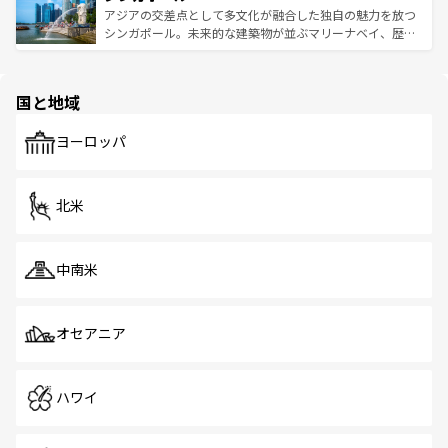
が待っている。親しみやすいタイの人々、仏教を中心とし
ており、効率よく見どころを回れるのも魅力。息をのむよ
アジアの交差点として多文化が融合した独自の魅力を放つ
た文化、そして多様な観光資源が、訪れる旅人を魅了し続
うな絶景から文化的な体験まで、香港を存分に楽しみ尽く
シンガポール。未来的な建築物が並ぶマリーナベイ、歴史
ける。 なお、新着のタイ情報は
コンテンツ一覧
を参照して
そう。 なお、新着の香港情報は
コンテンツ一覧
を参照して
と伝統を感じられるエスニックタウン、多数の緑豊かな公
ほしい。
ほしい。
園や自然保護区など、自然が調和した近代的な景観と文化
の多様性あふれるカラフルな町は、どこを歩いても新しい
国と地域
発見がある。さらに、治安のよさや充実した公共交通機関
も、旅行者にとっては魅力的なポイント。グルメも豊富
で、ホーカーズは地元の風情を楽しめる外せないスポット
ヨーロッパ
だ。訪れる人を飽きさせないシンガポールで、多様な魅力
を体感しよう。 なお、新着のシンガポール情報は
コンテン
ツ一覧
を参照してほしい。
北米
中南米
オセアニア
ハワイ