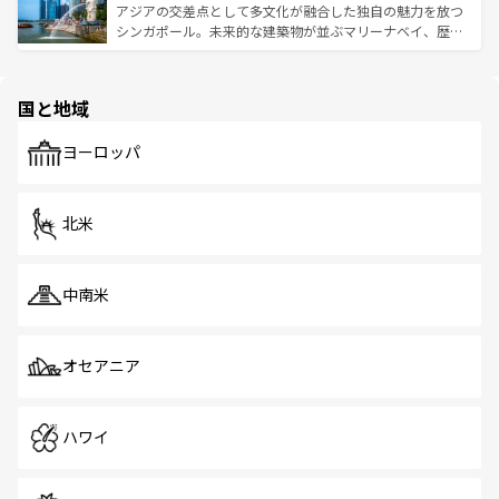
が待っている。親しみやすいタイの人々、仏教を中心とし
ており、効率よく見どころを回れるのも魅力。息をのむよ
アジアの交差点として多文化が融合した独自の魅力を放つ
た文化、そして多様な観光資源が、訪れる旅人を魅了し続
うな絶景から文化的な体験まで、香港を存分に楽しみ尽く
シンガポール。未来的な建築物が並ぶマリーナベイ、歴史
ける。 なお、新着のタイ情報は
コンテンツ一覧
を参照して
そう。 なお、新着の香港情報は
コンテンツ一覧
を参照して
と伝統を感じられるエスニックタウン、多数の緑豊かな公
ほしい。
ほしい。
園や自然保護区など、自然が調和した近代的な景観と文化
の多様性あふれるカラフルな町は、どこを歩いても新しい
国と地域
発見がある。さらに、治安のよさや充実した公共交通機関
も、旅行者にとっては魅力的なポイント。グルメも豊富
で、ホーカーズは地元の風情を楽しめる外せないスポット
ヨーロッパ
だ。訪れる人を飽きさせないシンガポールで、多様な魅力
を体感しよう。 なお、新着のシンガポール情報は
コンテン
ツ一覧
を参照してほしい。
北米
中南米
オセアニア
ハワイ