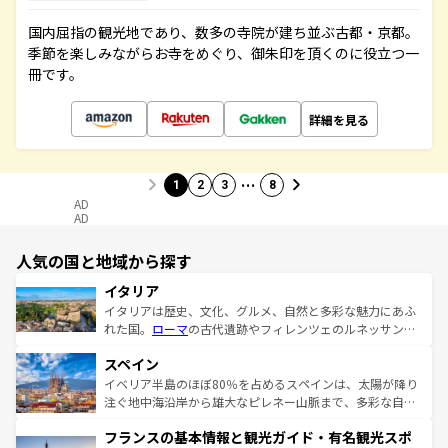
国内屈指の観光地であり、数多の寺院が建ち並ぶ古都・京都。
季節を楽しみながらお寺をめぐり、御朱印を頂くのに役立つ一
冊です。
詳細を見る
…
1
2
3
8
AD
AD
人気の国と地域から探す
イタリア
イタリアは歴史、文化、グルメ、自然と多彩な魅力にあふ
れた国。
ローマ
の古代遺跡やフィレンツェのルネッサンス
美術、ヴェネツィアの運河など、歴史あるスポットはもち
スペイン
ろん、トスカーナの美しい田園風景やアマルフィ海岸の絶
景など、自然景観も見逃せない。観光の合間には、本場の
イベリア半島のほぼ80％を占めるスペインは、太陽が降り
ピザやパスタなど、絶品のイタリア料理を堪能することも
注ぐ地中海沿岸から雄大なピレネー山脈まで、多彩な自然
できる。朝目覚めてから夜眠るまで、すべての瞬間を楽し
と文化が詰まったヨーロッパ屈指の旅行先だ。多様な地域
フランスの基本情報と観光ガイド・有名観光スポ
ませてくれるイタリアで、忘れられない旅をしてみよう！
文化が根付くこの国では、情熱的なフラメンコ、熱気あふ