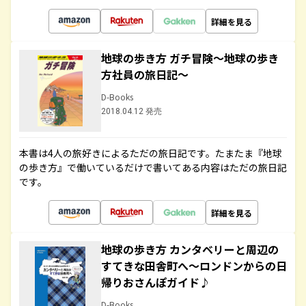
詳細を見る
地球の歩き方 ガチ冒険～地球の歩き
方社員の旅日記～
D-Books
2018.04.12 発売
本書は4人の旅好きによるただの旅日記です。たまたま『地球
の歩き方』で働いているだけで書いてある内容はただの旅日記
です。
詳細を見る
地球の歩き方 カンタベリーと周辺の
すてきな田舎町へ～ロンドンからの日
帰りおさんぽガイド♪
D-Books