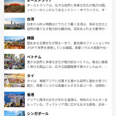
オーストラリア
ワイ島は見逃せない。また、定番の観光地といえばオアフ
文化が魅力。旅行者はアメリカの各地域で異なる魅力を楽
島だが、静かな自然を求めるならマウイ島やカウアイ島が
オーストラリアは、壮大な自然と多様な文化が魅力の国。
しみながら、その多様性と豊かな歴史を感じることができ
おすすめ。エメラルドグリーンに輝く海をはじめ、豊かな
シドニーのシンボルであるシドニー・オペラハウス、オー
るだろう。車でのロードトリップや列車の旅も、アメリカ
文化や歴史が息づいている。「アロハスピリット」と呼ば
ストラリア東海岸北部に広がる大サンゴ礁地帯グレートバ
ならではの贅沢な旅のスタイルだ。 なお、新着のアメリカ
台湾
れるおもてなしの心で訪れる人々を迎えてくれるハワイの
リアリーフや大陸中央部にそびえるウルル（エアーズロッ
情報は
コンテンツ一覧
を参照してほしい。
人々、おいしいローカルフードやハワイアンミュージッ
ク）、タスマニアの美しい原生林やケアンズの熱帯雨林な
日本から約４時間ほどでたどり着く台湾は、多彩な文化と
ク、伝統的なフラダンスなど、すべてがハワイの魅力を彩
ど、見どころがたくさん。また、カフェやワイン、オージ
自然が織りなす魅力的な観光地。活気あふれる大都市の台
っている。訪れるたびに新しい発見と感動が待っているハ
ービーフなどの食文化も豊かで、美味しいものであふれて
北やノスタルジックな町並みが人気な九份（ジォウフェ
ワイを、存分に味わってほしい。 なお、新着のハワイ情報
韓国
いる。アクティビティも充実しており、サーフィンやダイ
ン）、静ひつな山岳地帯である台湾東部など、都市の喧騒
は
コンテンツ一覧
を参照してほしい。
ビング、ハイキングなど、アウトドア好きにはたまらな
と山間の静けさが共存しており、訪れる人に新しい発見と
歴史ある王朝文化が残る一方で、最先端のファッションやK
い。オーストラリアの多彩な魅力を存分に味わいつくそ
驚きをもたらしてくれる。また、奥深い台湾の食文化も魅
-POPで世界を席巻している韓国。首都ソウルの宮殿や伝統
う。 なお、新着のオーストラリア情報は
コンテンツ一覧
を
力で、夜市などの屋台グルメから高級料理、ヘルシーで美
家屋が並ぶエリアでは韓国の歴史と文化に浸ることがで
参照してほしい。
ベトナム
容にもいいと評判のスイーツなど、バラエティ豊かな料理
き、地方に足を延ばせば四季折々の自然美を楽しむことが
が味わえる。 なお、新着の台湾情報は
コンテンツ一覧
を参
できる。そして、キムチや焼肉、絶品のストリートフード
豊かな自然と多様な文化が魅力的なベトナム。南北に細長
照してほしい。
まで、さまざまな韓国料理が待っている。夜には、韓国な
く伸びる国土には、広大な田園風景や青々とした山々、世
らではのナイトライフも堪能できる。あたたかいホスピタ
界遺産に登録された壮大な自然景観が点在し、都市部では
タイ
リティに包まれながら、韓国の多彩な魅力を心ゆくまで味
急速な発展と共に伝統が息づく。ハノイの古い町並みやホ
わってみてほしい。 なお、新着の韓国情報は
コンテンツ一
ーチミン市のフランス統治時代の建物も、独特の雰囲気を
タイは、東南アジアに位置する豊かな自然と歴史が息づく
覧
を参照してほしい。
醸し出している。また、バラエティの豊かさとおいしさで
国だ。首都バンコクは高層ビルが立ち並ぶ一方、伝統的な
世界中の食通を魅了してやまないベトナム料理も魅力のひ
寺院や市場がいたるところに点在し、古きよき文化と現代
香港
とつ。フォーやバインミー、ベトナムコーヒーなどは、ぜ
の活気が交差している。北部ではチェンマイなどの山岳地
ひ現地で味わいたい。どの地域を訪れてもあたたかい人々
帯で自然と触れ合い、南部ではプーケットやクラビの美し
アジアと西洋の文化が交わる香港は、特有のエネルギーを
が旅行者を迎えてくれるので、きっと忘れられない旅にな
いビーチでリゾート気分を楽しむことができる。タイ料理
もっている。ヴィクトリア湾に広がる壮大な景色、近未来
るはずだ。 なお、新着のベトナム情報は
コンテンツ一覧
を
は世界的に有名で、屋台から高級レストランまで味覚を刺
的なアートスポット、そして歴史と現代が融合した町並
参照してほしい。
シンガポール
激する。気候は一年中温暖で、どの季節にも異なる楽しみ
み、どこを訪れても感動するはず。観光スポットが密集し