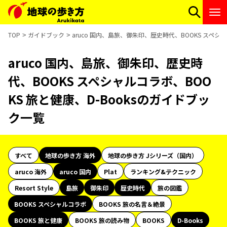
TOP
ガイドブック
aruco 国内、島旅、御朱印、歴史時代、BOOKS スペシ
aruco 国内、島旅、御朱印、歴史時
代、BOOKS スペシャルコラボ、BOO
KS 旅と健康、D-Booksのガイドブッ
ク一覧
すべて
地球の歩き方 海外
地球の歩き方 Jシリーズ（国内）
aruco 海外
aruco 国内
Plat
ランキング&テクニック
Resort Style
島旅
御朱印
歴史時代
旅の図鑑
BOOKS スペシャルコラボ
BOOKS 旅の名言＆絶景
BOOKS 旅と健康
BOOKS 旅の読み物
BOOKS
D-Books