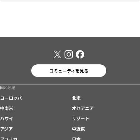
コミュニティを見る
国と地域
ヨーロッパ
北米
中南米
オセアニア
ハワイ
リゾート
アジア
中近東
アフリカ
日本