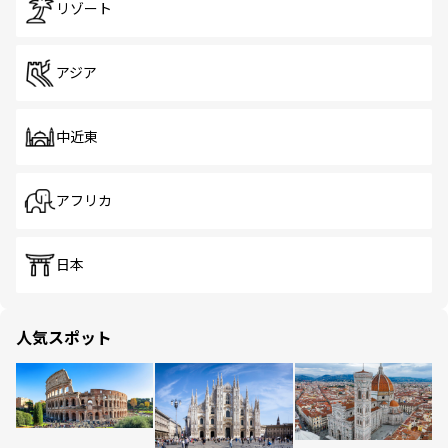
リゾート
アジア
中近東
アフリカ
日本
人気スポット