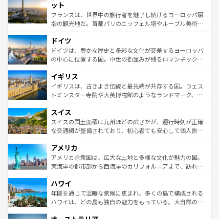
なお、新着のイタリア情報は
コンテンツ一覧
を参照してほ
れる闘牛、そして美味しいタパスが生活の一部となってい
ット
しい。
る。首都マドリードの洗練された雰囲気や、バルセロナの
フランスは、世界中の旅行者を魅了し続けるヨーロッパ屈
アートに溢れた街角から、地方では古代ローマ遺跡や中世
指の観光地だ。首都パリのエッフェル塔やルーブル美術館
の城塞都市、穏やかなビーチリゾートまで多彩な表情を見
といった象徴的なスポットから、田舎町の古風な美しさま
せる。地方によって風土や気候が異なるスペインはその個
ドイツ
で、幅広い魅力が詰まっている。華麗な宮殿、歴史的な大
性で訪れる人を魅了する。 なお、新着のスペイン情報は
コ
聖堂、美しいビーチ、そして豊かな自然が、訪れる者を心
ドイツは、豊かな歴史と多彩な文化が交差するヨーロッパ
ンテンツ一覧
を参照してほしい。
から魅了する。また、フランスは美食の国としても知ら
の中心に位置する国。中世の街並みが残るロマンチック街
れ、フランス料理はユネスコ無形文化遺産にも登録されて
道から、未来を先取りするようなモダンな都市まで多様な
イギリス
いる。シャンパンの発祥地であるランス、プロヴァンスの
顔を持つこの国は、どこを歩いても飽きることがない。ベ
香り高いラベンダー畑など、多彩な楽しみ方が可能だ。さ
ルリンの文化的活気、バイエルン州のアルプスの絶景、そ
イギリスは、古きよき伝統と最先端が共存する国。ウェス
らに、パリ以外の地域にも魅力が溢れており、どの街角に
してライン川沿いのワイン畑といった風景は必見。ビール
トミンスター寺院や大英博物館のようなランドマーク、歴
も豊かな歴史と文化が息づいている。パリ以外の個性あふ
とソーセージを味わいながら地元の人と過ごす楽しい時間
史ある大学都市、美しい丘陵地帯や牧歌的な風景など、エ
れる地方に足を運ぶとそれぞれで全く異なる文化を体験で
スイス
は、お酒好きな人にはぜひ体験してほしい。 なお、新着の
リアごとに異なる魅力がある。また、優雅なアフタヌーン
きるだろう。 なお、新着のフランス情報は
コンテンツ一覧
ドイツ情報は
コンテンツ一覧
を参照してほしい。
ティー、ビール好きにはたまらない英国パブ、サッカー観
スイスの国土面積は九州ほどの広さだが、運行時刻が正確
を参照してほしい。
戦など、本場だからこそできる体験も豊富。イギリスを旅
な交通網が整備されており、初心者でも安心して個人旅行
して楽しみつくそう。 なお、新着のイギリス情報は
コンテ
を楽しめる。日本同様に時刻表どおりの旅が可能だ。中世
アメリカ
ンツ一覧
を参照してほしい。
の建物がそのまま残る町や、スイスならではのユニークな
博物館もあり、アルプス観光だけでなく町歩きも満喫する
アメリカ合衆国は、広大な土地と多様な文化が魅力の国。
ことができる。国民の所得が高いため物価も高いが、旅行
東海岸の都市部から西海岸のカリフォルニアまで、訪れる
者向けの交通パス提供のサービスもあり、うまく活用すれ
場所ごとに異なる風景と体験が待っている。ニューヨーク
ハワイ
ば市内交通費無料で観光を楽しむこともできる。 なお、新
のような巨大都市は、観光、ショッピング、エンターテイ
着のスイス情報は
コンテンツ一覧
を参照してほしい。
ンメントが詰まった刺激的なスポットだ。一方、アメリカ
年間を通じて温暖な気候に恵まれ、多くの島で構成される
西部には大自然が広がり、グランドキャニオンやイエロー
ハワイは、どの島も独自の魅力をもっている。大自然の神
ストーン国立公園といった絶景が堪能できる。さらに、南
秘を感じたいなら、火山が生み出した壮大な景観を誇るハ
部のニューオーリンズでは、音楽と美食が融合した独特の