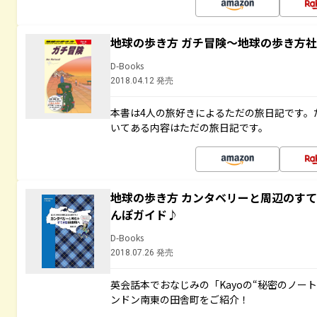
地球の歩き方 ガチ冒険～地球の歩き方
D-Books
2018.04.12 発売
本書は4人の旅好きによるただの旅日記です。
いてある内容はただの旅日記です。
地球の歩き方 カンタベリーと周辺のす
んぽガイド♪
D-Books
2018.07.26 発売
英会話本でおなじみの「Kayoの“秘密のノー
ンドン南東の田舎町をご紹介！