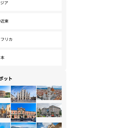
アジア
中近東
アフリカ
日本
ポット