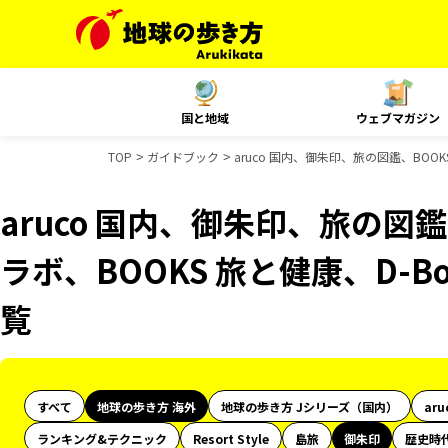
国と地域
ウェブマガジン
TOP
ガイドブック
aruco 国内、御朱印、旅の図鑑、BOO
aruco 国内、御朱印、旅の図鑑
ラボ、BOOKS 旅と健康、D-B
覧
すべて
地球の歩き方 海外
地球の歩き方 Jシリーズ（国内）
aru
ランキング&テクニック
Resort Style
島旅
御朱印
歴史時