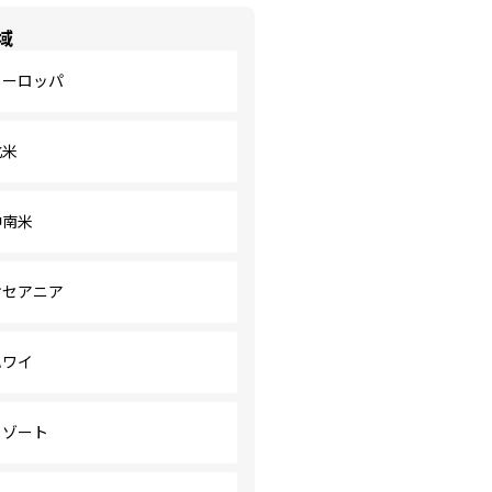
域
ヨーロッパ
北米
中南米
オセアニア
ハワイ
リゾート