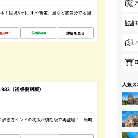
図本！国境や州、川や街道、島など旅気分で地図
詳細を見る
人気ス
-1983（初版復刻版）
球の歩き方インドの初版が復刻版で再登場！ 当時