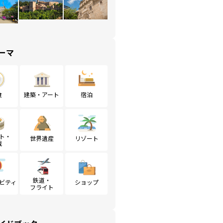
ーマ
食
建築・アート
宿泊
ト・
世界遺産
リゾート
戦
鉄道・
ビティ
ショップ
フライト