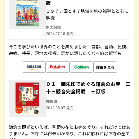
版
１９７ヵ国と４７地域を旅の雑学とともに
解説
旅の図鑑
2024.07.18 発売
今こそ学びたい世界のことを集めました！首都、言語、民族、
宗教、特長、現地の挨拶、誰かに話したくなる旅の雑学も。
詳細を見る
０１ 御朱印でめぐる鎌倉のお寺 三
十三観音完全掲載 三訂版
御朱印
2019.08.07 発売
鎌倉の観光といえば、季節の花とお寺めぐり。それだけではあ
りません。お寺には御朱印があり、これに触れればお寺の全て