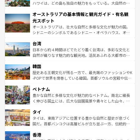
西部には大自然が広がり、グランドキャニオンやイエロー
ハワイは、どの島も独自の魅力をもっている。大自然の神
ストーン国立公園といった絶景が堪能できる。さらに、南
秘を感じたいなら、火山が生み出した壮大な景観を誇るハ
オーストラリアの基本情報と観光ガイド・有名観
部のニューオーリンズでは、音楽と美食が融合した独特の
ワイ島は見逃せない。また、定番の観光地といえばオアフ
文化が魅力。旅行者はアメリカの各地域で異なる魅力を楽
島だが、静かな自然を求めるならマウイ島やカウアイ島が
光スポット
しみながら、その多様性と豊かな歴史を感じることができ
おすすめ。エメラルドグリーンに輝く海をはじめ、豊かな
オーストラリアは、壮大な自然と多様な文化が魅力の国。
るだろう。車でのロードトリップや列車の旅も、アメリカ
文化や歴史が息づいている。「アロハスピリット」と呼ば
シドニーのシンボルであるシドニー・オペラハウス、オー
ならではの贅沢な旅のスタイルだ。 なお、新着のアメリカ
れるおもてなしの心で訪れる人々を迎えてくれるハワイの
ストラリア東海岸北部に広がる大サンゴ礁地帯グレートバ
情報は
コンテンツ一覧
を参照してほしい。
人々、おいしいローカルフードやハワイアンミュージッ
台湾
リアリーフや大陸中央部にそびえるウルル（エアーズロッ
ク、伝統的なフラダンスなど、すべてがハワイの魅力を彩
ク）、タスマニアの美しい原生林やケアンズの熱帯雨林な
日本から約４時間ほどでたどり着く台湾は、多彩な文化と
っている。訪れるたびに新しい発見と感動が待っているハ
ど、見どころがたくさん。また、カフェやワイン、オージ
自然が織りなす魅力的な観光地。活気あふれる大都市の台
ワイを、存分に味わってほしい。 なお、新着のハワイ情報
ービーフなどの食文化も豊かで、美味しいものであふれて
北やノスタルジックな町並みが人気な九份（ジォウフェ
は
コンテンツ一覧
を参照してほしい。
韓国
いる。アクティビティも充実しており、サーフィンやダイ
ン）、静ひつな山岳地帯である台湾東部など、都市の喧騒
ビング、ハイキングなど、アウトドア好きにはたまらな
と山間の静けさが共存しており、訪れる人に新しい発見と
歴史ある王朝文化が残る一方で、最先端のファッションやK
い。オーストラリアの多彩な魅力を存分に味わいつくそ
驚きをもたらしてくれる。また、奥深い台湾の食文化も魅
-POPで世界を席巻している韓国。首都ソウルの宮殿や伝統
う。 なお、新着のオーストラリア情報は
コンテンツ一覧
を
力で、夜市などの屋台グルメから高級料理、ヘルシーで美
家屋が並ぶエリアでは韓国の歴史と文化に浸ることがで
参照してほしい。
ベトナム
容にもいいと評判のスイーツなど、バラエティ豊かな料理
き、地方に足を延ばせば四季折々の自然美を楽しむことが
が味わえる。 なお、新着の台湾情報は
コンテンツ一覧
を参
できる。そして、キムチや焼肉、絶品のストリートフード
豊かな自然と多様な文化が魅力的なベトナム。南北に細長
照してほしい。
まで、さまざまな韓国料理が待っている。夜には、韓国な
く伸びる国土には、広大な田園風景や青々とした山々、世
らではのナイトライフも堪能できる。あたたかいホスピタ
界遺産に登録された壮大な自然景観が点在し、都市部では
タイ
リティに包まれながら、韓国の多彩な魅力を心ゆくまで味
急速な発展と共に伝統が息づく。ハノイの古い町並みやホ
わってみてほしい。 なお、新着の韓国情報は
コンテンツ一
ーチミン市のフランス統治時代の建物も、独特の雰囲気を
タイは、東南アジアに位置する豊かな自然と歴史が息づく
覧
を参照してほしい。
醸し出している。また、バラエティの豊かさとおいしさで
国だ。首都バンコクは高層ビルが立ち並ぶ一方、伝統的な
世界中の食通を魅了してやまないベトナム料理も魅力のひ
寺院や市場がいたるところに点在し、古きよき文化と現代
香港
とつ。フォーやバインミー、ベトナムコーヒーなどは、ぜ
の活気が交差している。北部ではチェンマイなどの山岳地