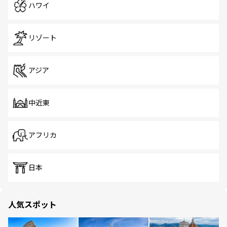
ハワイ
リゾート
アジア
中近東
アフリカ
日本
人気スポット