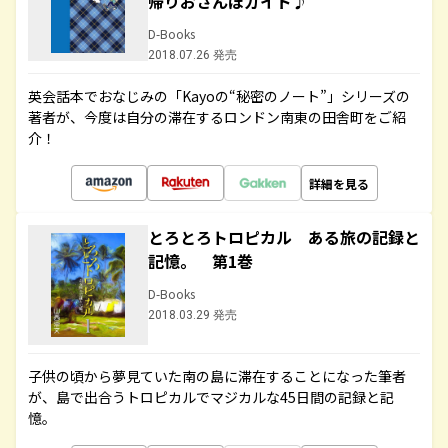
帰りおさんぽガイド♪
D-Books
2018.07.26 発売
英会話本でおなじみの「Kayoの“秘密のノート”」シリーズの
著者が、今度は自分の滞在するロンドン南東の田舎町をご紹
介！
詳細を見る
とろとろトロピカル ある旅の記録と
記憶。 第1巻
D-Books
2018.03.29 発売
子供の頃から夢見ていた南の島に滞在することになった筆者
が、島で出合うトロピカルでマジカルな45日間の記録と記
憶。