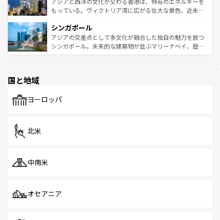
ひ現地で味わいたい。どの地域を訪れてもあたたかい人々
帯で自然と触れ合い、南部ではプーケットやクラビの美し
アジアと西洋の文化が交わる香港は、特有のエネルギーを
が旅行者を迎えてくれるので、きっと忘れられない旅にな
いビーチでリゾート気分を楽しむことができる。タイ料理
もっている。ヴィクトリア湾に広がる壮大な景色、近未来
るはずだ。 なお、新着のベトナム情報は
コンテンツ一覧
を
は世界的に有名で、屋台から高級レストランまで味覚を刺
的なアートスポット、そして歴史と現代が融合した町並
参照してほしい。
シンガポール
激する。気候は一年中温暖で、どの季節にも異なる楽しみ
み、どこを訪れても感動するはず。観光スポットが密集し
が待っている。親しみやすいタイの人々、仏教を中心とし
ており、効率よく見どころを回れるのも魅力。息をのむよ
アジアの交差点として多文化が融合した独自の魅力を放つ
た文化、そして多様な観光資源が、訪れる旅人を魅了し続
うな絶景から文化的な体験まで、香港を存分に楽しみ尽く
シンガポール。未来的な建築物が並ぶマリーナベイ、歴史
ける。 なお、新着のタイ情報は
コンテンツ一覧
を参照して
そう。 なお、新着の香港情報は
コンテンツ一覧
を参照して
と伝統を感じられるエスニックタウン、多数の緑豊かな公
ほしい。
ほしい。
園や自然保護区など、自然が調和した近代的な景観と文化
の多様性あふれるカラフルな町は、どこを歩いても新しい
国と地域
発見がある。さらに、治安のよさや充実した公共交通機関
も、旅行者にとっては魅力的なポイント。グルメも豊富
で、ホーカーズは地元の風情を楽しめる外せないスポット
ヨーロッパ
だ。訪れる人を飽きさせないシンガポールで、多様な魅力
を体感しよう。 なお、新着のシンガポール情報は
コンテン
ツ一覧
を参照してほしい。
北米
中南米
オセアニア