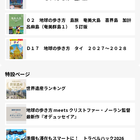
０２ 地球の歩き方 島旅 奄美大島 喜界島 加計
呂麻島（奄美群島１） ５訂版
Ｄ１７ 地球の歩き方 タイ ２０２７～２０２８
特設ページ
世界遺産ランキング
地球の歩き方 meets クリストファー・ノーラン監督
最新作『オデュッセイア』
準備も滞在もスマートに！ トラベルハック2026