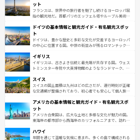
なお、新着のイタリア情報は
コンテンツ一覧
を参照してほ
れる闘牛、そして美味しいタパスが生活の一部となってい
ット
しい。
る。首都マドリードの洗練された雰囲気や、バルセロナの
フランスは、世界中の旅行者を魅了し続けるヨーロッパ屈
アートに溢れた街角から、地方では古代ローマ遺跡や中世
指の観光地だ。首都パリのエッフェル塔やルーブル美術館
の城塞都市、穏やかなビーチリゾートまで多彩な表情を見
といった象徴的なスポットから、田舎町の古風な美しさま
せる。地方によって風土や気候が異なるスペインはその個
ドイツの基本情報と観光ガイド・有名観光スポッ
で、幅広い魅力が詰まっている。華麗な宮殿、歴史的な大
性で訪れる人を魅了する。 なお、新着のスペイン情報は
コ
聖堂、美しいビーチ、そして豊かな自然が、訪れる者を心
ト
ンテンツ一覧
を参照してほしい。
から魅了する。また、フランスは美食の国としても知ら
ドイツは、豊かな歴史と多彩な文化が交差するヨーロッパ
れ、フランス料理はユネスコ無形文化遺産にも登録されて
の中心に位置する国。中世の街並みが残るロマンチック街
いる。シャンパンの発祥地であるランス、プロヴァンスの
道から、未来を先取りするようなモダンな都市まで多様な
香り高いラベンダー畑など、多彩な楽しみ方が可能だ。さ
イギリス
顔を持つこの国は、どこを歩いても飽きることがない。ベ
らに、パリ以外の地域にも魅力が溢れており、どの街角に
ルリンの文化的活気、バイエルン州のアルプスの絶景、そ
イギリスは、古きよき伝統と最先端が共存する国。ウェス
も豊かな歴史と文化が息づいている。パリ以外の個性あふ
してライン川沿いのワイン畑といった風景は必見。ビール
トミンスター寺院や大英博物館のようなランドマーク、歴
れる地方に足を運ぶとそれぞれで全く異なる文化を体験で
とソーセージを味わいながら地元の人と過ごす楽しい時間
史ある大学都市、美しい丘陵地帯や牧歌的な風景など、エ
きるだろう。 なお、新着のフランス情報は
コンテンツ一覧
スイス
は、お酒好きな人にはぜひ体験してほしい。 なお、新着の
リアごとに異なる魅力がある。また、優雅なアフタヌーン
を参照してほしい。
ドイツ情報は
コンテンツ一覧
を参照してほしい。
ティー、ビール好きにはたまらない英国パブ、サッカー観
スイスの国土面積は九州ほどの広さだが、運行時刻が正確
戦など、本場だからこそできる体験も豊富。イギリスを旅
な交通網が整備されており、初心者でも安心して個人旅行
して楽しみつくそう。 なお、新着のイギリス情報は
コンテ
を楽しめる。日本同様に時刻表どおりの旅が可能だ。中世
アメリカの基本情報と観光ガイド・有名観光スポ
ンツ一覧
を参照してほしい。
の建物がそのまま残る町や、スイスならではのユニークな
博物館もあり、アルプス観光だけでなく町歩きも満喫する
ット
ことができる。国民の所得が高いため物価も高いが、旅行
アメリカ合衆国は、広大な土地と多様な文化が魅力の国。
者向けの交通パス提供のサービスもあり、うまく活用すれ
東海岸の都市部から西海岸のカリフォルニアまで、訪れる
ば市内交通費無料で観光を楽しむこともできる。 なお、新
場所ごとに異なる風景と体験が待っている。ニューヨーク
着のスイス情報は
コンテンツ一覧
を参照してほしい。
ハワイ
のような巨大都市は、観光、ショッピング、エンターテイ
ンメントが詰まった刺激的なスポットだ。一方、アメリカ
年間を通じて温暖な気候に恵まれ、多くの島で構成される