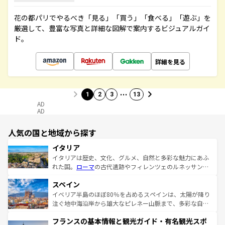
花の都パリでやるべき「見る」「買う」「食べる」「遊ぶ」を
厳選して、豊富な写真と詳細な図解で案内するビジュアルガイ
ド。
詳細を見る
…
1
2
3
13
AD
AD
人気の国と地域から探す
イタリア
イタリアは歴史、文化、グルメ、自然と多彩な魅力にあふ
れた国。
ローマ
の古代遺跡やフィレンツェのルネッサンス
美術、ヴェネツィアの運河など、歴史あるスポットはもち
スペイン
ろん、トスカーナの美しい田園風景やアマルフィ海岸の絶
景など、自然景観も見逃せない。観光の合間には、本場の
イベリア半島のほぼ80％を占めるスペインは、太陽が降り
ピザやパスタなど、絶品のイタリア料理を堪能することも
注ぐ地中海沿岸から雄大なピレネー山脈まで、多彩な自然
できる。朝目覚めてから夜眠るまで、すべての瞬間を楽し
と文化が詰まったヨーロッパ屈指の旅行先だ。多様な地域
フランスの基本情報と観光ガイド・有名観光スポ
ませてくれるイタリアで、忘れられない旅をしてみよう！
文化が根付くこの国では、情熱的なフラメンコ、熱気あふ