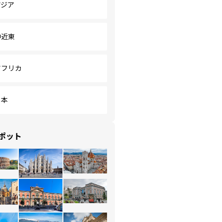
アジア
中近東
アフリカ
日本
ポット