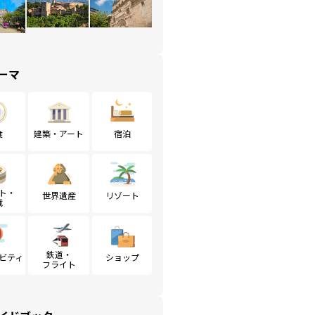
ーマ
食
建築・アート
宿泊
ト・
世界遺産
リゾート
戦
鉄道・
ビティ
ショップ
フライト