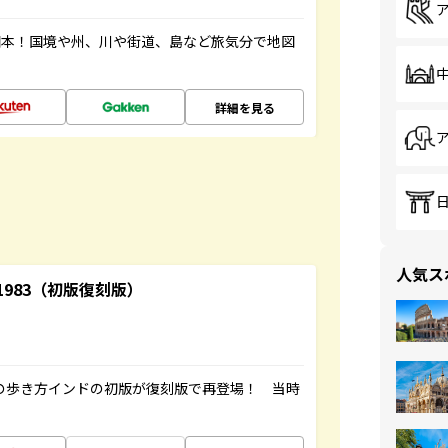
図本！国境や州、川や街道、島など旅気分で地図
詳細を見る
人気ス
-1983（初版復刻版）
球の歩き方インドの初版が復刻版で再登場！ 当時