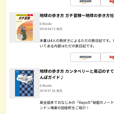
地球の歩き方 ガチ冒険～地球の歩き方
D-Books
2018.04.12 発売
本書は4人の旅好きによるただの旅日記です。
いてある内容はただの旅日記です。
地球の歩き方 カンタベリーと周辺のす
んぽガイド♪
D-Books
2018.07.26 発売
英会話本でおなじみの「Kayoの“秘密のノー
ンドン南東の田舎町をご紹介！