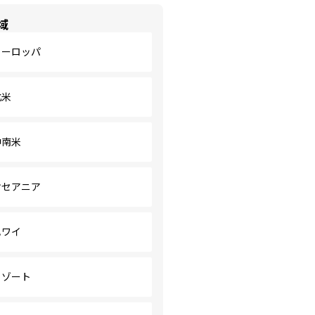
域
ヨーロッパ
北米
中南米
オセアニア
ハワイ
リゾート