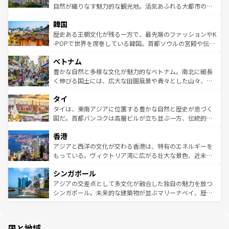
ク、伝統的なフラダンスなど、すべてがハワイの魅力を彩
ど、見どころがたくさん。また、カフェやワイン、オージ
自然が織りなす魅力的な観光地。活気あふれる大都市の台
っている。訪れるたびに新しい発見と感動が待っているハ
ービーフなどの食文化も豊かで、美味しいものであふれて
北やノスタルジックな町並みが人気な九份（ジォウフェ
ワイを、存分に味わってほしい。 なお、新着のハワイ情報
韓国
いる。アクティビティも充実しており、サーフィンやダイ
ン）、静ひつな山岳地帯である台湾東部など、都市の喧騒
は
コンテンツ一覧
を参照してほしい。
ビング、ハイキングなど、アウトドア好きにはたまらな
と山間の静けさが共存しており、訪れる人に新しい発見と
歴史ある王朝文化が残る一方で、最先端のファッションやK
い。オーストラリアの多彩な魅力を存分に味わいつくそ
驚きをもたらしてくれる。また、奥深い台湾の食文化も魅
-POPで世界を席巻している韓国。首都ソウルの宮殿や伝統
う。 なお、新着のオーストラリア情報は
コンテンツ一覧
を
力で、夜市などの屋台グルメから高級料理、ヘルシーで美
家屋が並ぶエリアでは韓国の歴史と文化に浸ることがで
参照してほしい。
ベトナム
容にもいいと評判のスイーツなど、バラエティ豊かな料理
き、地方に足を延ばせば四季折々の自然美を楽しむことが
が味わえる。 なお、新着の台湾情報は
コンテンツ一覧
を参
できる。そして、キムチや焼肉、絶品のストリートフード
豊かな自然と多様な文化が魅力的なベトナム。南北に細長
照してほしい。
まで、さまざまな韓国料理が待っている。夜には、韓国な
く伸びる国土には、広大な田園風景や青々とした山々、世
らではのナイトライフも堪能できる。あたたかいホスピタ
界遺産に登録された壮大な自然景観が点在し、都市部では
タイ
リティに包まれながら、韓国の多彩な魅力を心ゆくまで味
急速な発展と共に伝統が息づく。ハノイの古い町並みやホ
わってみてほしい。 なお、新着の韓国情報は
コンテンツ一
ーチミン市のフランス統治時代の建物も、独特の雰囲気を
タイは、東南アジアに位置する豊かな自然と歴史が息づく
覧
を参照してほしい。
醸し出している。また、バラエティの豊かさとおいしさで
国だ。首都バンコクは高層ビルが立ち並ぶ一方、伝統的な
世界中の食通を魅了してやまないベトナム料理も魅力のひ
寺院や市場がいたるところに点在し、古きよき文化と現代
香港
とつ。フォーやバインミー、ベトナムコーヒーなどは、ぜ
の活気が交差している。北部ではチェンマイなどの山岳地
ひ現地で味わいたい。どの地域を訪れてもあたたかい人々
帯で自然と触れ合い、南部ではプーケットやクラビの美し
アジアと西洋の文化が交わる香港は、特有のエネルギーを
が旅行者を迎えてくれるので、きっと忘れられない旅にな
いビーチでリゾート気分を楽しむことができる。タイ料理
もっている。ヴィクトリア湾に広がる壮大な景色、近未来
るはずだ。 なお、新着のベトナム情報は
コンテンツ一覧
を
は世界的に有名で、屋台から高級レストランまで味覚を刺
的なアートスポット、そして歴史と現代が融合した町並
参照してほしい。
シンガポール
激する。気候は一年中温暖で、どの季節にも異なる楽しみ
み、どこを訪れても感動するはず。観光スポットが密集し
が待っている。親しみやすいタイの人々、仏教を中心とし
ており、効率よく見どころを回れるのも魅力。息をのむよ
アジアの交差点として多文化が融合した独自の魅力を放つ
た文化、そして多様な観光資源が、訪れる旅人を魅了し続
うな絶景から文化的な体験まで、香港を存分に楽しみ尽く
シンガポール。未来的な建築物が並ぶマリーナベイ、歴史
ける。 なお、新着のタイ情報は
コンテンツ一覧
を参照して
そう。 なお、新着の香港情報は
コンテンツ一覧
を参照して
と伝統を感じられるエスニックタウン、多数の緑豊かな公
ほしい。
ほしい。
園や自然保護区など、自然が調和した近代的な景観と文化
の多様性あふれるカラフルな町は、どこを歩いても新しい
国と地域