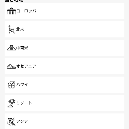
発見がある。さらに、治安のよさや充実した公共交通機関
も、旅行者にとっては魅力的なポイント。グルメも豊富
で、ホーカーズは地元の風情を楽しめる外せないスポット
ヨーロッパ
だ。訪れる人を飽きさせないシンガポールで、多様な魅力
を体感しよう。 なお、新着のシンガポール情報は
コンテン
ツ一覧
を参照してほしい。
北米
中南米
オセアニア
ハワイ
リゾート
アジア