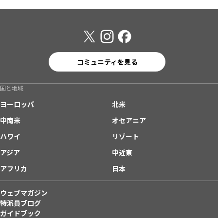
コミュニティを見る
国と地域
ヨーロッパ
北米
中南米
オセアニア
ハワイ
リゾート
アジア
中近東
アフリカ
日本
ウェブマガジン
特派員ブログ
ガイドブック