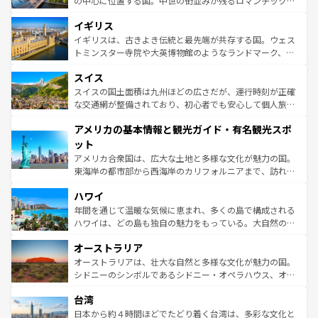
の中心に位置する国。中世の街並みが残るロマンチック街
れ、フランス料理はユネスコ無形文化遺産にも登録されて
道から、未来を先取りするようなモダンな都市まで多様な
イギリス
いる。シャンパンの発祥地であるランス、プロヴァンスの
顔を持つこの国は、どこを歩いても飽きることがない。ベ
香り高いラベンダー畑など、多彩な楽しみ方が可能だ。さ
ルリンの文化的活気、バイエルン州のアルプスの絶景、そ
イギリスは、古きよき伝統と最先端が共存する国。ウェス
らに、パリ以外の地域にも魅力が溢れており、どの街角に
してライン川沿いのワイン畑といった風景は必見。ビール
トミンスター寺院や大英博物館のようなランドマーク、歴
も豊かな歴史と文化が息づいている。パリ以外の個性あふ
とソーセージを味わいながら地元の人と過ごす楽しい時間
史ある大学都市、美しい丘陵地帯や牧歌的な風景など、エ
れる地方に足を運ぶとそれぞれで全く異なる文化を体験で
スイス
は、お酒好きな人にはぜひ体験してほしい。 なお、新着の
リアごとに異なる魅力がある。また、優雅なアフタヌーン
きるだろう。 なお、新着のフランス情報は
コンテンツ一覧
ドイツ情報は
コンテンツ一覧
を参照してほしい。
ティー、ビール好きにはたまらない英国パブ、サッカー観
スイスの国土面積は九州ほどの広さだが、運行時刻が正確
を参照してほしい。
戦など、本場だからこそできる体験も豊富。イギリスを旅
な交通網が整備されており、初心者でも安心して個人旅行
して楽しみつくそう。 なお、新着のイギリス情報は
コンテ
を楽しめる。日本同様に時刻表どおりの旅が可能だ。中世
アメリカの基本情報と観光ガイド・有名観光スポ
ンツ一覧
を参照してほしい。
の建物がそのまま残る町や、スイスならではのユニークな
博物館もあり、アルプス観光だけでなく町歩きも満喫する
ット
ことができる。国民の所得が高いため物価も高いが、旅行
アメリカ合衆国は、広大な土地と多様な文化が魅力の国。
者向けの交通パス提供のサービスもあり、うまく活用すれ
東海岸の都市部から西海岸のカリフォルニアまで、訪れる
ば市内交通費無料で観光を楽しむこともできる。 なお、新
場所ごとに異なる風景と体験が待っている。ニューヨーク
着のスイス情報は
コンテンツ一覧
を参照してほしい。
ハワイ
のような巨大都市は、観光、ショッピング、エンターテイ
ンメントが詰まった刺激的なスポットだ。一方、アメリカ
年間を通じて温暖な気候に恵まれ、多くの島で構成される
西部には大自然が広がり、グランドキャニオンやイエロー
ハワイは、どの島も独自の魅力をもっている。大自然の神
ストーン国立公園といった絶景が堪能できる。さらに、南
秘を感じたいなら、火山が生み出した壮大な景観を誇るハ
オーストラリア
部のニューオーリンズでは、音楽と美食が融合した独特の
ワイ島は見逃せない。また、定番の観光地といえばオアフ
文化が魅力。旅行者はアメリカの各地域で異なる魅力を楽
島だが、静かな自然を求めるならマウイ島やカウアイ島が
オーストラリアは、壮大な自然と多様な文化が魅力の国。
しみながら、その多様性と豊かな歴史を感じることができ
おすすめ。エメラルドグリーンに輝く海をはじめ、豊かな
シドニーのシンボルであるシドニー・オペラハウス、オー
るだろう。車でのロードトリップや列車の旅も、アメリカ
文化や歴史が息づいている。「アロハスピリット」と呼ば
ストラリア東海岸北部に広がる大サンゴ礁地帯グレートバ
ならではの贅沢な旅のスタイルだ。 なお、新着のアメリカ
台湾
れるおもてなしの心で訪れる人々を迎えてくれるハワイの
リアリーフや大陸中央部にそびえるウルル（エアーズロッ
情報は
コンテンツ一覧
を参照してほしい。
人々、おいしいローカルフードやハワイアンミュージッ
ク）、タスマニアの美しい原生林やケアンズの熱帯雨林な
日本から約４時間ほどでたどり着く台湾は、多彩な文化と