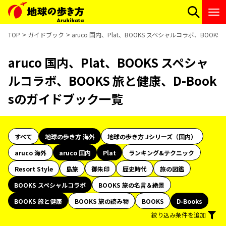
TOP
ガイドブック
aruco 国内、Plat、BOOKS スペシャルコラボ、BOOK
aruco 国内、Plat、BOOKS スペシャ
ルコラボ、BOOKS 旅と健康、D-Book
sのガイドブック一覧
すべて
地球の歩き方 海外
地球の歩き方 Jシリーズ（国内）
aruco 海外
aruco 国内
Plat
ランキング&テクニック
Resort Style
島旅
御朱印
歴史時代
旅の図鑑
BOOKS スペシャルコラボ
BOOKS 旅の名言＆絶景
BOOKS 旅と健康
BOOKS 旅の読み物
BOOKS
D-Books
絞り込み条件を追加