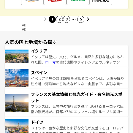
…
1
2
3
5
AD
AD
人気の国と地域から探す
イタリア
イタリアは歴史、文化、グルメ、自然と多彩な魅力にあふ
れた国。
ローマ
の古代遺跡やフィレンツェのルネッサンス
美術、ヴェネツィアの運河など、歴史あるスポットはもち
スペイン
ろん、トスカーナの美しい田園風景やアマルフィ海岸の絶
景など、自然景観も見逃せない。観光の合間には、本場の
イベリア半島のほぼ80％を占めるスペインは、太陽が降り
ピザやパスタなど、絶品のイタリア料理を堪能することも
注ぐ地中海沿岸から雄大なピレネー山脈まで、多彩な自然
できる。朝目覚めてから夜眠るまで、すべての瞬間を楽し
と文化が詰まったヨーロッパ屈指の旅行先だ。多様な地域
フランスの基本情報と観光ガイド・有名観光スポ
ませてくれるイタリアで、忘れられない旅をしてみよう！
文化が根付くこの国では、情熱的なフラメンコ、熱気あふ
なお、新着のイタリア情報は
コンテンツ一覧
を参照してほ
れる闘牛、そして美味しいタパスが生活の一部となってい
ット
しい。
る。首都マドリードの洗練された雰囲気や、バルセロナの
フランスは、世界中の旅行者を魅了し続けるヨーロッパ屈
アートに溢れた街角から、地方では古代ローマ遺跡や中世
指の観光地だ。首都パリのエッフェル塔やルーブル美術館
の城塞都市、穏やかなビーチリゾートまで多彩な表情を見
といった象徴的なスポットから、田舎町の古風な美しさま
せる。地方によって風土や気候が異なるスペインはその個
ドイツ
で、幅広い魅力が詰まっている。華麗な宮殿、歴史的な大
性で訪れる人を魅了する。 なお、新着のスペイン情報は
コ
聖堂、美しいビーチ、そして豊かな自然が、訪れる者を心
ドイツは、豊かな歴史と多彩な文化が交差するヨーロッパ
ンテンツ一覧
を参照してほしい。
から魅了する。また、フランスは美食の国としても知ら