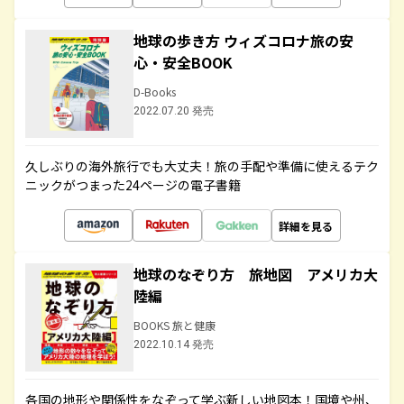
地球の歩き方 ウィズコロナ旅の安
心・安全BOOK
D-Books
2022.07.20 発売
久しぶりの海外旅行でも大丈夫！旅の手配や準備に使えるテク
ニックがつまった24ページの電子書籍
詳細を見る
地球のなぞり方 旅地図 アメリカ大
陸編
BOOKS 旅と健康
2022.10.14 発売
各国の地形や関係性をなぞって学ぶ新しい地図本！国境や州、