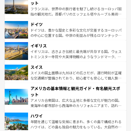
なお、新着のイタリア情報は
コンテンツ一覧
を参照してほ
れる闘牛、そして美味しいタパスが生活の一部となってい
ット
しい。
る。首都マドリードの洗練された雰囲気や、バルセロナの
フランスは、世界中の旅行者を魅了し続けるヨーロッパ屈
アートに溢れた街角から、地方では古代ローマ遺跡や中世
指の観光地だ。首都パリのエッフェル塔やルーブル美術館
の城塞都市、穏やかなビーチリゾートまで多彩な表情を見
といった象徴的なスポットから、田舎町の古風な美しさま
せる。地方によって風土や気候が異なるスペインはその個
ドイツ
で、幅広い魅力が詰まっている。華麗な宮殿、歴史的な大
性で訪れる人を魅了する。 なお、新着のスペイン情報は
コ
聖堂、美しいビーチ、そして豊かな自然が、訪れる者を心
ドイツは、豊かな歴史と多彩な文化が交差するヨーロッパ
ンテンツ一覧
を参照してほしい。
から魅了する。また、フランスは美食の国としても知ら
の中心に位置する国。中世の街並みが残るロマンチック街
れ、フランス料理はユネスコ無形文化遺産にも登録されて
道から、未来を先取りするようなモダンな都市まで多様な
イギリス
いる。シャンパンの発祥地であるランス、プロヴァンスの
顔を持つこの国は、どこを歩いても飽きることがない。ベ
香り高いラベンダー畑など、多彩な楽しみ方が可能だ。さ
ルリンの文化的活気、バイエルン州のアルプスの絶景、そ
イギリスは、古きよき伝統と最先端が共存する国。ウェス
らに、パリ以外の地域にも魅力が溢れており、どの街角に
してライン川沿いのワイン畑といった風景は必見。ビール
トミンスター寺院や大英博物館のようなランドマーク、歴
も豊かな歴史と文化が息づいている。パリ以外の個性あふ
とソーセージを味わいながら地元の人と過ごす楽しい時間
史ある大学都市、美しい丘陵地帯や牧歌的な風景など、エ
れる地方に足を運ぶとそれぞれで全く異なる文化を体験で
スイス
は、お酒好きな人にはぜひ体験してほしい。 なお、新着の
リアごとに異なる魅力がある。また、優雅なアフタヌーン
きるだろう。 なお、新着のフランス情報は
コンテンツ一覧
ドイツ情報は
コンテンツ一覧
を参照してほしい。
ティー、ビール好きにはたまらない英国パブ、サッカー観
スイスの国土面積は九州ほどの広さだが、運行時刻が正確
を参照してほしい。
戦など、本場だからこそできる体験も豊富。イギリスを旅
な交通網が整備されており、初心者でも安心して個人旅行
して楽しみつくそう。 なお、新着のイギリス情報は
コンテ
を楽しめる。日本同様に時刻表どおりの旅が可能だ。中世
アメリカの基本情報と観光ガイド・有名観光スポ
ンツ一覧
を参照してほしい。
の建物がそのまま残る町や、スイスならではのユニークな
博物館もあり、アルプス観光だけでなく町歩きも満喫する
ット
ことができる。国民の所得が高いため物価も高いが、旅行
アメリカ合衆国は、広大な土地と多様な文化が魅力の国。
者向けの交通パス提供のサービスもあり、うまく活用すれ
東海岸の都市部から西海岸のカリフォルニアまで、訪れる
ば市内交通費無料で観光を楽しむこともできる。 なお、新
場所ごとに異なる風景と体験が待っている。ニューヨーク
着のスイス情報は
コンテンツ一覧
を参照してほしい。
ハワイ
のような巨大都市は、観光、ショッピング、エンターテイ
ンメントが詰まった刺激的なスポットだ。一方、アメリカ
年間を通じて温暖な気候に恵まれ、多くの島で構成される
西部には大自然が広がり、グランドキャニオンやイエロー
ハワイは、どの島も独自の魅力をもっている。大自然の神