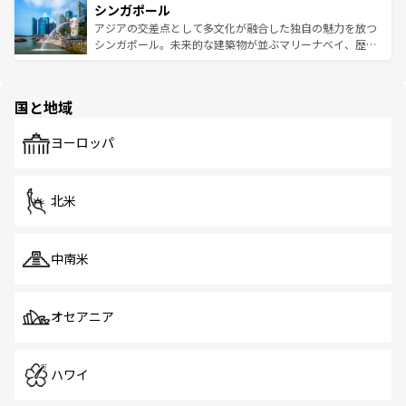
参照してほしい。
シンガポール
激する。気候は一年中温暖で、どの季節にも異なる楽しみ
み、どこを訪れても感動するはず。観光スポットが密集し
が待っている。親しみやすいタイの人々、仏教を中心とし
ており、効率よく見どころを回れるのも魅力。息をのむよ
アジアの交差点として多文化が融合した独自の魅力を放つ
た文化、そして多様な観光資源が、訪れる旅人を魅了し続
うな絶景から文化的な体験まで、香港を存分に楽しみ尽く
シンガポール。未来的な建築物が並ぶマリーナベイ、歴史
ける。 なお、新着のタイ情報は
コンテンツ一覧
を参照して
そう。 なお、新着の香港情報は
コンテンツ一覧
を参照して
と伝統を感じられるエスニックタウン、多数の緑豊かな公
ほしい。
ほしい。
園や自然保護区など、自然が調和した近代的な景観と文化
の多様性あふれるカラフルな町は、どこを歩いても新しい
国と地域
発見がある。さらに、治安のよさや充実した公共交通機関
も、旅行者にとっては魅力的なポイント。グルメも豊富
で、ホーカーズは地元の風情を楽しめる外せないスポット
ヨーロッパ
だ。訪れる人を飽きさせないシンガポールで、多様な魅力
を体感しよう。 なお、新着のシンガポール情報は
コンテン
ツ一覧
を参照してほしい。
北米
中南米
オセアニア
ハワイ