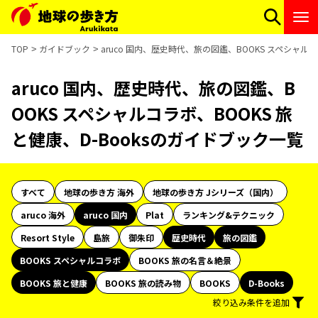
TOP
ガイドブック
aruco 国内、歴史時代、旅の図鑑、BOOKS スペシャルコ
aruco 国内、歴史時代、旅の図鑑、B
OOKS スペシャルコラボ、BOOKS 旅
と健康、D-Booksのガイドブック一覧
すべて
地球の歩き方 海外
地球の歩き方 Jシリーズ（国内）
aruco 海外
aruco 国内
Plat
ランキング&テクニック
Resort Style
島旅
御朱印
歴史時代
旅の図鑑
BOOKS スペシャルコラボ
BOOKS 旅の名言＆絶景
BOOKS 旅と健康
BOOKS 旅の読み物
BOOKS
D-Books
絞り込み条件を追加