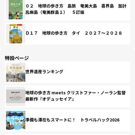
０２ 地球の歩き方 島旅 奄美大島 喜界島 加計
呂麻島（奄美群島１） ５訂版
Ｄ１７ 地球の歩き方 タイ ２０２７～２０２８
特設ページ
世界遺産ランキング
地球の歩き方 meets クリストファー・ノーラン監督
最新作『オデュッセイア』
準備も滞在もスマートに！ トラベルハック2026