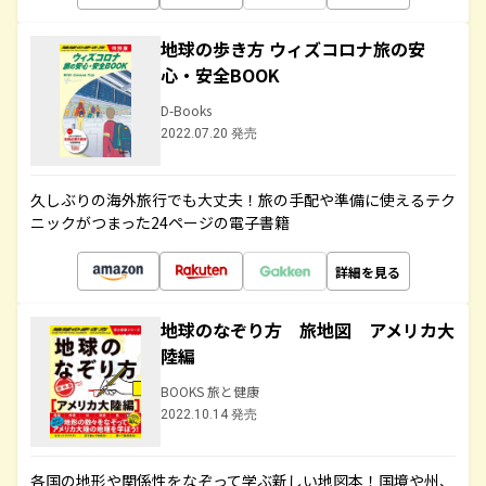
地球の歩き方 ウィズコロナ旅の安
心・安全BOOK
D-Books
2022.07.20 発売
久しぶりの海外旅行でも大丈夫！旅の手配や準備に使えるテク
ニックがつまった24ページの電子書籍
詳細を見る
地球のなぞり方 旅地図 アメリカ大
陸編
BOOKS 旅と健康
2022.10.14 発売
各国の地形や関係性をなぞって学ぶ新しい地図本！国境や州、