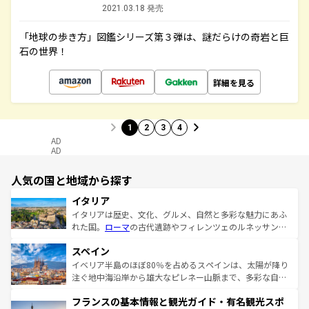
2021.03.18 発売
「地球の歩き方」図鑑シリーズ第３弾は、謎だらけの奇岩と巨
石の世界！
詳細を見る
1
2
3
4
AD
AD
人気の国と地域から探す
イタリア
イタリアは歴史、文化、グルメ、自然と多彩な魅力にあふ
れた国。
ローマ
の古代遺跡やフィレンツェのルネッサンス
美術、ヴェネツィアの運河など、歴史あるスポットはもち
スペイン
ろん、トスカーナの美しい田園風景やアマルフィ海岸の絶
景など、自然景観も見逃せない。観光の合間には、本場の
イベリア半島のほぼ80％を占めるスペインは、太陽が降り
ピザやパスタなど、絶品のイタリア料理を堪能することも
注ぐ地中海沿岸から雄大なピレネー山脈まで、多彩な自然
できる。朝目覚めてから夜眠るまで、すべての瞬間を楽し
と文化が詰まったヨーロッパ屈指の旅行先だ。多様な地域
フランスの基本情報と観光ガイド・有名観光スポ
ませてくれるイタリアで、忘れられない旅をしてみよう！
文化が根付くこの国では、情熱的なフラメンコ、熱気あふ