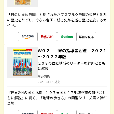
「日の沈まぬ帝国」と称されたハプスブルク帝国の栄光と動乱
の歴史をたどり、今なお各国に残る史跡を巡る歴史を旅するガ
イド。
詳細を見る
Ｗ０２ 世界の指導者図鑑 ２０２１
～２０２２年版
２０８の国と地域のリーダーを経歴ととも
に解説
旅の図鑑
2021.03.18 発売
『世界244の国と地域 １９７ヵ国と４７地域を旅の雑学とと
もに解説』に続く、「地球の歩き方」の図鑑シリーズ第２弾が
登場！