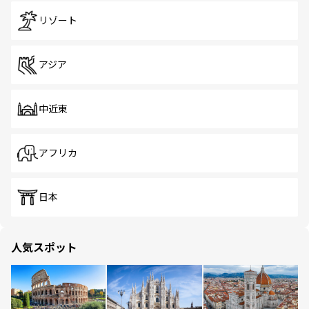
リゾート
アジア
中近東
アフリカ
日本
人気スポット