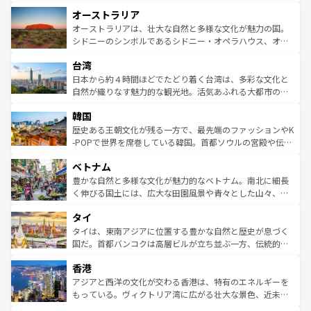
ストーン国立公園といった絶景が堪能できる。さらに、南
秘を感じたいなら、火山が生み出した壮大な景観を誇るハ
オーストラリア
部のニューオーリンズでは、音楽と美食が融合した独特の
ワイ島は見逃せない。また、定番の観光地といえばオアフ
文化が魅力。旅行者はアメリカの各地域で異なる魅力を楽
島だが、静かな自然を求めるならマウイ島やカウアイ島が
オーストラリアは、壮大な自然と多様な文化が魅力の国。
しみながら、その多様性と豊かな歴史を感じることができ
おすすめ。エメラルドグリーンに輝く海をはじめ、豊かな
シドニーのシンボルであるシドニー・オペラハウス、オー
るだろう。車でのロードトリップや列車の旅も、アメリカ
文化や歴史が息づいている。「アロハスピリット」と呼ば
ストラリア東海岸北部に広がる大サンゴ礁地帯グレートバ
ならではの贅沢な旅のスタイルだ。 なお、新着のアメリカ
台湾
れるおもてなしの心で訪れる人々を迎えてくれるハワイの
リアリーフや大陸中央部にそびえるウルル（エアーズロッ
情報は
コンテンツ一覧
を参照してほしい。
人々、おいしいローカルフードやハワイアンミュージッ
ク）、タスマニアの美しい原生林やケアンズの熱帯雨林な
日本から約４時間ほどでたどり着く台湾は、多彩な文化と
ク、伝統的なフラダンスなど、すべてがハワイの魅力を彩
ど、見どころがたくさん。また、カフェやワイン、オージ
自然が織りなす魅力的な観光地。活気あふれる大都市の台
っている。訪れるたびに新しい発見と感動が待っているハ
ービーフなどの食文化も豊かで、美味しいものであふれて
北やノスタルジックな町並みが人気な九份（ジォウフェ
ワイを、存分に味わってほしい。 なお、新着のハワイ情報
韓国
いる。アクティビティも充実しており、サーフィンやダイ
ン）、静ひつな山岳地帯である台湾東部など、都市の喧騒
は
コンテンツ一覧
を参照してほしい。
ビング、ハイキングなど、アウトドア好きにはたまらな
と山間の静けさが共存しており、訪れる人に新しい発見と
歴史ある王朝文化が残る一方で、最先端のファッションやK
い。オーストラリアの多彩な魅力を存分に味わいつくそ
驚きをもたらしてくれる。また、奥深い台湾の食文化も魅
-POPで世界を席巻している韓国。首都ソウルの宮殿や伝統
う。 なお、新着のオーストラリア情報は
コンテンツ一覧
を
力で、夜市などの屋台グルメから高級料理、ヘルシーで美
家屋が並ぶエリアでは韓国の歴史と文化に浸ることがで
参照してほしい。
ベトナム
容にもいいと評判のスイーツなど、バラエティ豊かな料理
き、地方に足を延ばせば四季折々の自然美を楽しむことが
が味わえる。 なお、新着の台湾情報は
コンテンツ一覧
を参
できる。そして、キムチや焼肉、絶品のストリートフード
豊かな自然と多様な文化が魅力的なベトナム。南北に細長
照してほしい。
まで、さまざまな韓国料理が待っている。夜には、韓国な
く伸びる国土には、広大な田園風景や青々とした山々、世
らではのナイトライフも堪能できる。あたたかいホスピタ
界遺産に登録された壮大な自然景観が点在し、都市部では
タイ
リティに包まれながら、韓国の多彩な魅力を心ゆくまで味
急速な発展と共に伝統が息づく。ハノイの古い町並みやホ
わってみてほしい。 なお、新着の韓国情報は
コンテンツ一
ーチミン市のフランス統治時代の建物も、独特の雰囲気を
タイは、東南アジアに位置する豊かな自然と歴史が息づく
覧
を参照してほしい。
醸し出している。また、バラエティの豊かさとおいしさで
国だ。首都バンコクは高層ビルが立ち並ぶ一方、伝統的な
世界中の食通を魅了してやまないベトナム料理も魅力のひ
寺院や市場がいたるところに点在し、古きよき文化と現代
香港
とつ。フォーやバインミー、ベトナムコーヒーなどは、ぜ
の活気が交差している。北部ではチェンマイなどの山岳地
ひ現地で味わいたい。どの地域を訪れてもあたたかい人々
帯で自然と触れ合い、南部ではプーケットやクラビの美し
アジアと西洋の文化が交わる香港は、特有のエネルギーを
が旅行者を迎えてくれるので、きっと忘れられない旅にな
いビーチでリゾート気分を楽しむことができる。タイ料理
もっている。ヴィクトリア湾に広がる壮大な景色、近未来
るはずだ。 なお、新着のベトナム情報は
コンテンツ一覧
を
は世界的に有名で、屋台から高級レストランまで味覚を刺
的なアートスポット、そして歴史と現代が融合した町並