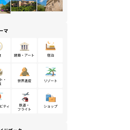
ーマ
食
建築・アート
宿泊
ト・
世界遺産
リゾート
戦
鉄道・
ビティ
ショップ
フライト