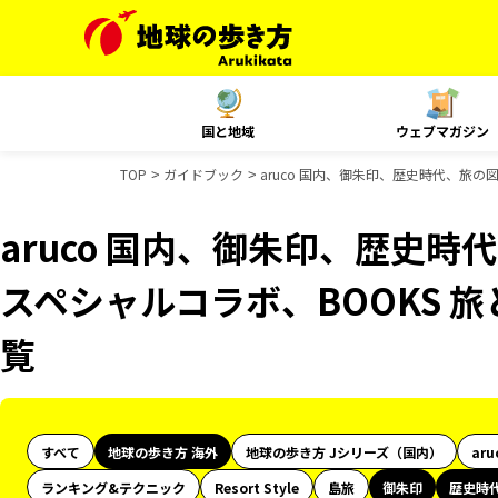
国と地域
ウェブマガジン
TOP
ガイドブック
aruco 国内、御朱印、歴史時代、旅の
aruco 国内、御朱印、歴史時
スペシャルコラボ、BOOKS 
覧
すべて
地球の歩き方 海外
地球の歩き方 Jシリーズ（国内）
aru
ランキング&テクニック
Resort Style
島旅
御朱印
歴史時