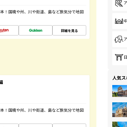
図本！国境や州、川や街道、島など旅気分で地図
詳細を見る
人気ス
編
図本！国境や州、川や街道、島など旅気分で地図