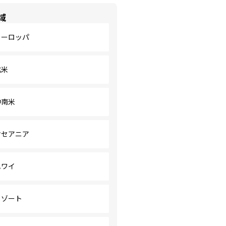
域
ヨーロッパ
北米
中南米
オセアニア
ハワイ
リゾート