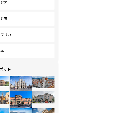
アジア
中近東
アフリカ
日本
ポット