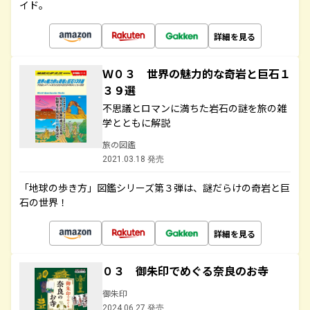
イド。
詳細を見る
Ｗ０３ 世界の魅力的な奇岩と巨石１
３９選
不思議とロマンに満ちた岩石の謎を旅の雑
学とともに解説
旅の図鑑
2021.03.18 発売
「地球の歩き方」図鑑シリーズ第３弾は、謎だらけの奇岩と巨
石の世界！
詳細を見る
０３ 御朱印でめぐる奈良のお寺
御朱印
2024.06.27 発売