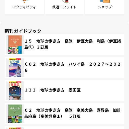
アクティビティ
鉄道・フライト
ショップ
新刊ガイドブック
１５ 地球の歩き方 島旅 伊豆大島 利島（伊豆諸
島①）３訂版
Ｃ０２ 地球の歩き方 ハワイ島 ２０２７～２０２
８
Ｊ３３ 地球の歩き方 墨田区
０２ 地球の歩き方 島旅 奄美大島 喜界島 加計
呂麻島（奄美群島１） ５訂版