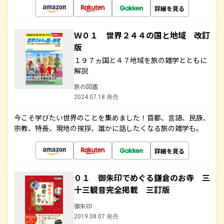
詳細を見る
Ｗ０１ 世界２４４の国と地域 改訂
版
１９７ヵ国と４７地域を旅の雑学とともに
解説
旅の図鑑
2024.07.18 発売
今こそ学びたい世界のことを集めました！首都、言語、民族、
宗教、特長、現地の挨拶、誰かに話したくなる旅の雑学も。
詳細を見る
０１ 御朱印でめぐる鎌倉のお寺 三
十三観音完全掲載 三訂版
御朱印
2019.08.07 発売