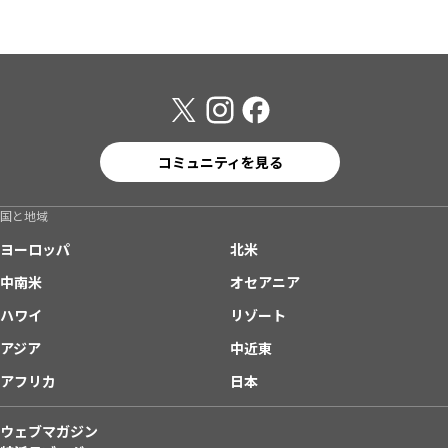
コミュニティを見る
国と地域
ヨーロッパ
北米
中南米
オセアニア
ハワイ
リゾート
アジア
中近東
アフリカ
日本
ウェブマガジン