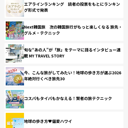
エアラインランキング 読者の投票をもとにランキン
グ形式で発表
Next韓国旅 次の韓国旅行がもっと楽しくなる 旅先・
グルメ・テクニック
旬な“あの人”が「旅」をテーマに語るインタビュー連
載 MY TRAVEL STORY
今、こんな旅がしてみたい！地球の歩き方が選ぶ2026
年絶対行くべき旅先30
コスパもタイパもかなえる！賢者の旅テクニック
地球の歩き方♥偏愛ハワイ