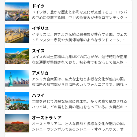
といった象徴的なスポットから、田舎町の古風な美しさま
せる。地方によって風土や気候が異なるスペインはその個
ドイツ
で、幅広い魅力が詰まっている。華麗な宮殿、歴史的な大
性で訪れる人を魅了する。 なお、新着のスペイン情報は
コ
聖堂、美しいビーチ、そして豊かな自然が、訪れる者を心
ドイツは、豊かな歴史と多彩な文化が交差するヨーロッパ
ンテンツ一覧
を参照してほしい。
から魅了する。また、フランスは美食の国としても知ら
の中心に位置する国。中世の街並みが残るロマンチック街
れ、フランス料理はユネスコ無形文化遺産にも登録されて
道から、未来を先取りするようなモダンな都市まで多様な
イギリス
いる。シャンパンの発祥地であるランス、プロヴァンスの
顔を持つこの国は、どこを歩いても飽きることがない。ベ
香り高いラベンダー畑など、多彩な楽しみ方が可能だ。さ
ルリンの文化的活気、バイエルン州のアルプスの絶景、そ
イギリスは、古きよき伝統と最先端が共存する国。ウェス
らに、パリ以外の地域にも魅力が溢れており、どの街角に
してライン川沿いのワイン畑といった風景は必見。ビール
トミンスター寺院や大英博物館のようなランドマーク、歴
も豊かな歴史と文化が息づいている。パリ以外の個性あふ
とソーセージを味わいながら地元の人と過ごす楽しい時間
史ある大学都市、美しい丘陵地帯や牧歌的な風景など、エ
れる地方に足を運ぶとそれぞれで全く異なる文化を体験で
スイス
は、お酒好きな人にはぜひ体験してほしい。 なお、新着の
リアごとに異なる魅力がある。また、優雅なアフタヌーン
きるだろう。 なお、新着のフランス情報は
コンテンツ一覧
ドイツ情報は
コンテンツ一覧
を参照してほしい。
ティー、ビール好きにはたまらない英国パブ、サッカー観
スイスの国土面積は九州ほどの広さだが、運行時刻が正確
を参照してほしい。
戦など、本場だからこそできる体験も豊富。イギリスを旅
な交通網が整備されており、初心者でも安心して個人旅行
して楽しみつくそう。 なお、新着のイギリス情報は
コンテ
を楽しめる。日本同様に時刻表どおりの旅が可能だ。中世
アメリカ
ンツ一覧
を参照してほしい。
の建物がそのまま残る町や、スイスならではのユニークな
博物館もあり、アルプス観光だけでなく町歩きも満喫する
アメリカ合衆国は、広大な土地と多様な文化が魅力の国。
ことができる。国民の所得が高いため物価も高いが、旅行
東海岸の都市部から西海岸のカリフォルニアまで、訪れる
者向けの交通パス提供のサービスもあり、うまく活用すれ
場所ごとに異なる風景と体験が待っている。ニューヨーク
ハワイ
ば市内交通費無料で観光を楽しむこともできる。 なお、新
のような巨大都市は、観光、ショッピング、エンターテイ
着のスイス情報は
コンテンツ一覧
を参照してほしい。
ンメントが詰まった刺激的なスポットだ。一方、アメリカ
年間を通じて温暖な気候に恵まれ、多くの島で構成される
西部には大自然が広がり、グランドキャニオンやイエロー
ハワイは、どの島も独自の魅力をもっている。大自然の神
ストーン国立公園といった絶景が堪能できる。さらに、南
秘を感じたいなら、火山が生み出した壮大な景観を誇るハ
オーストラリア
部のニューオーリンズでは、音楽と美食が融合した独特の
ワイ島は見逃せない。また、定番の観光地といえばオアフ
文化が魅力。旅行者はアメリカの各地域で異なる魅力を楽
島だが、静かな自然を求めるならマウイ島やカウアイ島が
オーストラリアは、壮大な自然と多様な文化が魅力の国。
しみながら、その多様性と豊かな歴史を感じることができ
おすすめ。エメラルドグリーンに輝く海をはじめ、豊かな
シドニーのシンボルであるシドニー・オペラハウス、オー
るだろう。車でのロードトリップや列車の旅も、アメリカ
文化や歴史が息づいている。「アロハスピリット」と呼ば
ストラリア東海岸北部に広がる大サンゴ礁地帯グレートバ