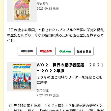
歴史時代
2025.09.18 発売
「日の沈まぬ帝国」と称されたハプスブルク帝国の栄光と動乱
の歴史をたどり、今なお各国に残る史跡を巡る歴史を旅するガ
イド。
詳細を見る
Ｗ０２ 世界の指導者図鑑 ２０２１
～２０２２年版
２０８の国と地域のリーダーを経歴ととも
に解説
旅の図鑑
2021.03.18 発売
『世界244の国と地域 １９７ヵ国と４７地域を旅の雑学とと
もに解説』に続く、「地球の歩き方」の図鑑シリーズ第２弾が