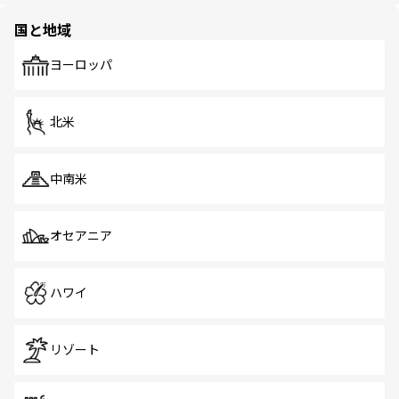
の多様性あふれるカラフルな町は、どこを歩いても新しい
国と地域
発見がある。さらに、治安のよさや充実した公共交通機関
も、旅行者にとっては魅力的なポイント。グルメも豊富
で、ホーカーズは地元の風情を楽しめる外せないスポット
ヨーロッパ
だ。訪れる人を飽きさせないシンガポールで、多様な魅力
を体感しよう。 なお、新着のシンガポール情報は
コンテン
ツ一覧
を参照してほしい。
北米
中南米
オセアニア
ハワイ
リゾート