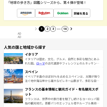
「地球の歩き方」図鑑シリーズから、第４弾が登場！
詳細を見る
…
1
2
3
14
AD
AD
人気の国と地域から探す
イタリア
イタリアは歴史、文化、グルメ、自然と多彩な魅力にあふ
れた国。
ローマ
の古代遺跡やフィレンツェのルネッサンス
美術、ヴェネツィアの運河など、歴史あるスポットはもち
スペイン
ろん、トスカーナの美しい田園風景やアマルフィ海岸の絶
景など、自然景観も見逃せない。観光の合間には、本場の
イベリア半島のほぼ80％を占めるスペインは、太陽が降り
ピザやパスタなど、絶品のイタリア料理を堪能することも
注ぐ地中海沿岸から雄大なピレネー山脈まで、多彩な自然
できる。朝目覚めてから夜眠るまで、すべての瞬間を楽し
と文化が詰まったヨーロッパ屈指の旅行先だ。多様な地域
フランスの基本情報と観光ガイド・有名観光スポ
ませてくれるイタリアで、忘れられない旅をしてみよう！
文化が根付くこの国では、情熱的なフラメンコ、熱気あふ
なお、新着のイタリア情報は
コンテンツ一覧
を参照してほ
れる闘牛、そして美味しいタパスが生活の一部となってい
ット
しい。
る。首都マドリードの洗練された雰囲気や、バルセロナの
フランスは、世界中の旅行者を魅了し続けるヨーロッパ屈
アートに溢れた街角から、地方では古代ローマ遺跡や中世
指の観光地だ。首都パリのエッフェル塔やルーブル美術館
の城塞都市、穏やかなビーチリゾートまで多彩な表情を見