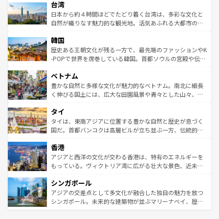
ならではの贅沢な旅のスタイルだ。 なお、新着のアメリカ
台湾
れるおもてなしの心で訪れる人々を迎えてくれるハワイの
リアリーフや大陸中央部にそびえるウルル（エアーズロッ
情報は
コンテンツ一覧
を参照してほしい。
人々、おいしいローカルフードやハワイアンミュージッ
ク）、タスマニアの美しい原生林やケアンズの熱帯雨林な
日本から約４時間ほどでたどり着く台湾は、多彩な文化と
ク、伝統的なフラダンスなど、すべてがハワイの魅力を彩
ど、見どころがたくさん。また、カフェやワイン、オージ
自然が織りなす魅力的な観光地。活気あふれる大都市の台
っている。訪れるたびに新しい発見と感動が待っているハ
ービーフなどの食文化も豊かで、美味しいものであふれて
北やノスタルジックな町並みが人気な九份（ジォウフェ
ワイを、存分に味わってほしい。 なお、新着のハワイ情報
韓国
いる。アクティビティも充実しており、サーフィンやダイ
ン）、静ひつな山岳地帯である台湾東部など、都市の喧騒
は
コンテンツ一覧
を参照してほしい。
ビング、ハイキングなど、アウトドア好きにはたまらな
と山間の静けさが共存しており、訪れる人に新しい発見と
歴史ある王朝文化が残る一方で、最先端のファッションやK
い。オーストラリアの多彩な魅力を存分に味わいつくそ
驚きをもたらしてくれる。また、奥深い台湾の食文化も魅
-POPで世界を席巻している韓国。首都ソウルの宮殿や伝統
う。 なお、新着のオーストラリア情報は
コンテンツ一覧
を
力で、夜市などの屋台グルメから高級料理、ヘルシーで美
家屋が並ぶエリアでは韓国の歴史と文化に浸ることがで
参照してほしい。
ベトナム
容にもいいと評判のスイーツなど、バラエティ豊かな料理
き、地方に足を延ばせば四季折々の自然美を楽しむことが
が味わえる。 なお、新着の台湾情報は
コンテンツ一覧
を参
できる。そして、キムチや焼肉、絶品のストリートフード
豊かな自然と多様な文化が魅力的なベトナム。南北に細長
照してほしい。
まで、さまざまな韓国料理が待っている。夜には、韓国な
く伸びる国土には、広大な田園風景や青々とした山々、世
らではのナイトライフも堪能できる。あたたかいホスピタ
界遺産に登録された壮大な自然景観が点在し、都市部では
タイ
リティに包まれながら、韓国の多彩な魅力を心ゆくまで味
急速な発展と共に伝統が息づく。ハノイの古い町並みやホ
わってみてほしい。 なお、新着の韓国情報は
コンテンツ一
ーチミン市のフランス統治時代の建物も、独特の雰囲気を
タイは、東南アジアに位置する豊かな自然と歴史が息づく
覧
を参照してほしい。
醸し出している。また、バラエティの豊かさとおいしさで
国だ。首都バンコクは高層ビルが立ち並ぶ一方、伝統的な
世界中の食通を魅了してやまないベトナム料理も魅力のひ
寺院や市場がいたるところに点在し、古きよき文化と現代
香港
とつ。フォーやバインミー、ベトナムコーヒーなどは、ぜ
の活気が交差している。北部ではチェンマイなどの山岳地
ひ現地で味わいたい。どの地域を訪れてもあたたかい人々
帯で自然と触れ合い、南部ではプーケットやクラビの美し
アジアと西洋の文化が交わる香港は、特有のエネルギーを
が旅行者を迎えてくれるので、きっと忘れられない旅にな
いビーチでリゾート気分を楽しむことができる。タイ料理
もっている。ヴィクトリア湾に広がる壮大な景色、近未来
るはずだ。 なお、新着のベトナム情報は
コンテンツ一覧
を
は世界的に有名で、屋台から高級レストランまで味覚を刺
的なアートスポット、そして歴史と現代が融合した町並
参照してほしい。
シンガポール
激する。気候は一年中温暖で、どの季節にも異なる楽しみ
み、どこを訪れても感動するはず。観光スポットが密集し
が待っている。親しみやすいタイの人々、仏教を中心とし
ており、効率よく見どころを回れるのも魅力。息をのむよ
アジアの交差点として多文化が融合した独自の魅力を放つ
た文化、そして多様な観光資源が、訪れる旅人を魅了し続
うな絶景から文化的な体験まで、香港を存分に楽しみ尽く
シンガポール。未来的な建築物が並ぶマリーナベイ、歴史
ける。 なお、新着のタイ情報は
コンテンツ一覧
を参照して
そう。 なお、新着の香港情報は
コンテンツ一覧
を参照して
と伝統を感じられるエスニックタウン、多数の緑豊かな公
ほしい。
ほしい。
園や自然保護区など、自然が調和した近代的な景観と文化