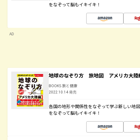
をなぞって脳もイキイキ！
AD
地球のなぞり方 旅地図 アメリカ大陸
BOOKS 旅と健康
2022.10.14 発売
各国の地形や関係性をなぞって学ぶ新しい地
をなぞって脳もイキイキ！