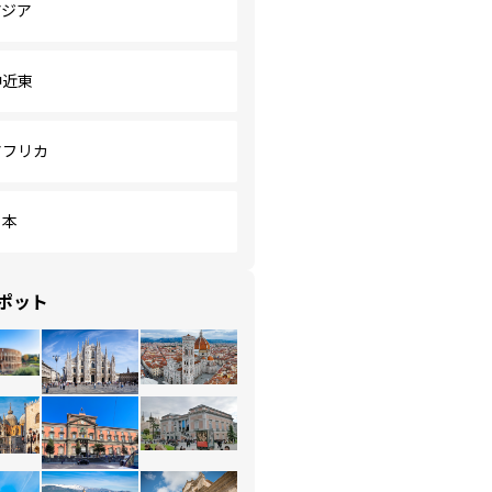
アジア
中近東
アフリカ
日本
ポット