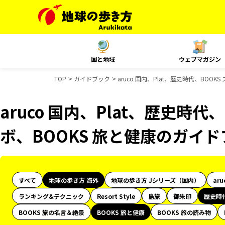
国と地域
ウェブマガジン
TOP
ガイドブック
aruco 国内、Plat、歴史時代、BOO
aruco 国内、Plat、歴史時代
ボ、BOOKS 旅と健康のガイ
すべて
地球の歩き方 海外
地球の歩き方 Jシリーズ（国内）
aru
ランキング&テクニック
Resort Style
島旅
御朱印
歴史時
BOOKS 旅の名言＆絶景
BOOKS 旅と健康
BOOKS 旅の読み物