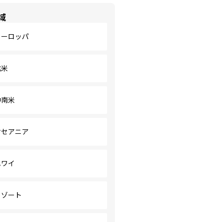
域
ヨーロッパ
北米
中南米
オセアニア
ハワイ
リゾート