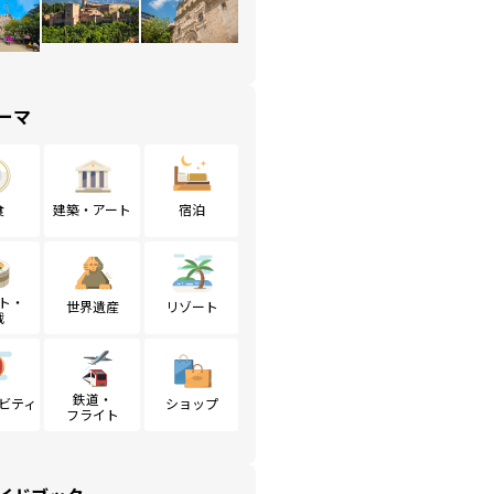
ーマ
食
建築・アート
宿泊
ト・
世界遺産
リゾート
戦
鉄道・
ビティ
ショップ
フライト