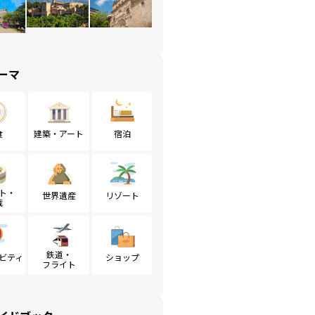
ーマ
食
建築・アート
宿泊
ト・
世界遺産
リゾート
戦
鉄道・
ビティ
ショップ
フライト