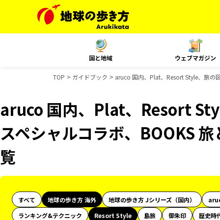
国と地域
ウェブマガジン
TOP
ガイドブック
aruco 国内、Plat、Resort St
aruco 国内、Plat、Resort 
スペシャルコラボ、BOOKS 
覧
すべて
地球の歩き方 海外
地球の歩き方 Jシリーズ（国内）
aru
ランキング&テクニック
Resort Style
島旅
御朱印
歴史時