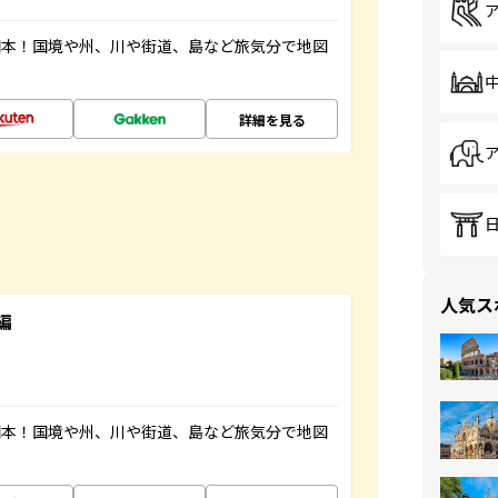
図本！国境や州、川や街道、島など旅気分で地図
詳細を見る
人気ス
編
図本！国境や州、川や街道、島など旅気分で地図