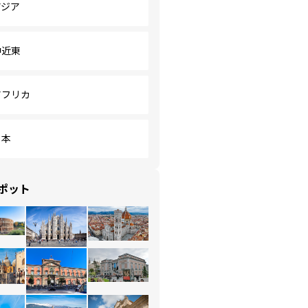
アジア
中近東
アフリカ
日本
ポット