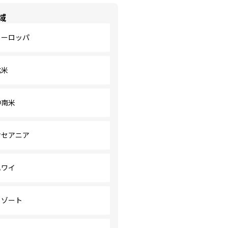
域
ヨーロッパ
北米
中南米
オセアニア
ハワイ
リゾート