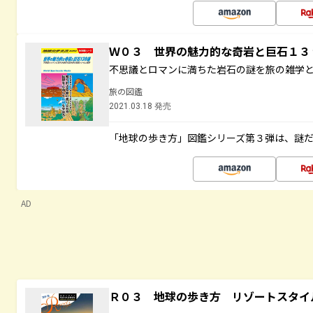
Ｗ０３ 世界の魅力的な奇岩と巨石１
不思議とロマンに満ちた岩石の謎を旅の雑学
旅の図鑑
2021.03.18 発売
「地球の歩き方」図鑑シリーズ第３弾は、謎
AD
Ｒ０３ 地球の歩き方 リゾートスタイ