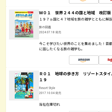
Ｗ０１ 世界２４４の国と地域 改訂版
１９７ヵ国と４７地域を旅の雑学とともに解
旅の図鑑
2024.07.18 発売
今こそ学びたい世界のことを集めました！首
に話したくなる旅の雑学も。
Ｒ０１ 地球の歩き方 リゾートスタイ
１９
Resort Style
2017.10.04 発売
当社在庫切れ