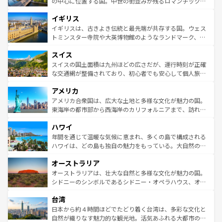
から魅了する。また、フランスは美食の国としても知ら
の中心に位置する国。中世の街並みが残るロマンチック街
れ、フランス料理はユネスコ無形文化遺産にも登録されて
道から、未来を先取りするようなモダンな都市まで多様な
イギリス
いる。シャンパンの発祥地であるランス、プロヴァンスの
顔を持つこの国は、どこを歩いても飽きることがない。ベ
香り高いラベンダー畑など、多彩な楽しみ方が可能だ。さ
ルリンの文化的活気、バイエルン州のアルプスの絶景、そ
イギリスは、古きよき伝統と最先端が共存する国。ウェス
らに、パリ以外の地域にも魅力が溢れており、どの街角に
してライン川沿いのワイン畑といった風景は必見。ビール
トミンスター寺院や大英博物館のようなランドマーク、歴
も豊かな歴史と文化が息づいている。パリ以外の個性あふ
とソーセージを味わいながら地元の人と過ごす楽しい時間
史ある大学都市、美しい丘陵地帯や牧歌的な風景など、エ
れる地方に足を運ぶとそれぞれで全く異なる文化を体験で
スイス
は、お酒好きな人にはぜひ体験してほしい。 なお、新着の
リアごとに異なる魅力がある。また、優雅なアフタヌーン
きるだろう。 なお、新着のフランス情報は
コンテンツ一覧
ドイツ情報は
コンテンツ一覧
を参照してほしい。
ティー、ビール好きにはたまらない英国パブ、サッカー観
スイスの国土面積は九州ほどの広さだが、運行時刻が正確
を参照してほしい。
戦など、本場だからこそできる体験も豊富。イギリスを旅
な交通網が整備されており、初心者でも安心して個人旅行
して楽しみつくそう。 なお、新着のイギリス情報は
コンテ
を楽しめる。日本同様に時刻表どおりの旅が可能だ。中世
アメリカ
ンツ一覧
を参照してほしい。
の建物がそのまま残る町や、スイスならではのユニークな
博物館もあり、アルプス観光だけでなく町歩きも満喫する
アメリカ合衆国は、広大な土地と多様な文化が魅力の国。
ことができる。国民の所得が高いため物価も高いが、旅行
東海岸の都市部から西海岸のカリフォルニアまで、訪れる
者向けの交通パス提供のサービスもあり、うまく活用すれ
場所ごとに異なる風景と体験が待っている。ニューヨーク
ハワイ
ば市内交通費無料で観光を楽しむこともできる。 なお、新
のような巨大都市は、観光、ショッピング、エンターテイ
着のスイス情報は
コンテンツ一覧
を参照してほしい。
ンメントが詰まった刺激的なスポットだ。一方、アメリカ
年間を通じて温暖な気候に恵まれ、多くの島で構成される
西部には大自然が広がり、グランドキャニオンやイエロー
ハワイは、どの島も独自の魅力をもっている。大自然の神
ストーン国立公園といった絶景が堪能できる。さらに、南
秘を感じたいなら、火山が生み出した壮大な景観を誇るハ
オーストラリア
部のニューオーリンズでは、音楽と美食が融合した独特の
ワイ島は見逃せない。また、定番の観光地といえばオアフ
文化が魅力。旅行者はアメリカの各地域で異なる魅力を楽
島だが、静かな自然を求めるならマウイ島やカウアイ島が
オーストラリアは、壮大な自然と多様な文化が魅力の国。
しみながら、その多様性と豊かな歴史を感じることができ
おすすめ。エメラルドグリーンに輝く海をはじめ、豊かな
シドニーのシンボルであるシドニー・オペラハウス、オー
るだろう。車でのロードトリップや列車の旅も、アメリカ
文化や歴史が息づいている。「アロハスピリット」と呼ば
ストラリア東海岸北部に広がる大サンゴ礁地帯グレートバ
ならではの贅沢な旅のスタイルだ。 なお、新着のアメリカ
台湾
れるおもてなしの心で訪れる人々を迎えてくれるハワイの
リアリーフや大陸中央部にそびえるウルル（エアーズロッ
情報は
コンテンツ一覧
を参照してほしい。
人々、おいしいローカルフードやハワイアンミュージッ
ク）、タスマニアの美しい原生林やケアンズの熱帯雨林な
日本から約４時間ほどでたどり着く台湾は、多彩な文化と
ク、伝統的なフラダンスなど、すべてがハワイの魅力を彩
ど、見どころがたくさん。また、カフェやワイン、オージ
自然が織りなす魅力的な観光地。活気あふれる大都市の台