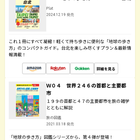
Plat
2024.12.19 発売
これ１冊にすべて凝縮！軽くて持ち歩きに便利な「地球の歩き
方」のコンパクトガイド。台北を楽しみ尽くすプラン＆最新情
報満載！
詳細を見る
Ｗ０４ 世界２４６の首都と主要都
市
１９９の首都と４７の主要都市を旅の雑学
とともに解説
旅の図鑑
2021.03.18 発売
「地球の歩き方」図鑑シリーズから、第４弾が登場！