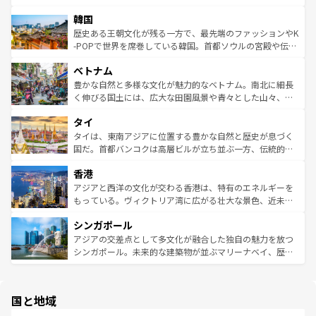
っている。訪れるたびに新しい発見と感動が待っているハ
ービーフなどの食文化も豊かで、美味しいものであふれて
北やノスタルジックな町並みが人気な九份（ジォウフェ
ワイを、存分に味わってほしい。 なお、新着のハワイ情報
韓国
いる。アクティビティも充実しており、サーフィンやダイ
ン）、静ひつな山岳地帯である台湾東部など、都市の喧騒
は
コンテンツ一覧
を参照してほしい。
ビング、ハイキングなど、アウトドア好きにはたまらな
と山間の静けさが共存しており、訪れる人に新しい発見と
歴史ある王朝文化が残る一方で、最先端のファッションやK
い。オーストラリアの多彩な魅力を存分に味わいつくそ
驚きをもたらしてくれる。また、奥深い台湾の食文化も魅
-POPで世界を席巻している韓国。首都ソウルの宮殿や伝統
う。 なお、新着のオーストラリア情報は
コンテンツ一覧
を
力で、夜市などの屋台グルメから高級料理、ヘルシーで美
家屋が並ぶエリアでは韓国の歴史と文化に浸ることがで
参照してほしい。
ベトナム
容にもいいと評判のスイーツなど、バラエティ豊かな料理
き、地方に足を延ばせば四季折々の自然美を楽しむことが
が味わえる。 なお、新着の台湾情報は
コンテンツ一覧
を参
できる。そして、キムチや焼肉、絶品のストリートフード
豊かな自然と多様な文化が魅力的なベトナム。南北に細長
照してほしい。
まで、さまざまな韓国料理が待っている。夜には、韓国な
く伸びる国土には、広大な田園風景や青々とした山々、世
らではのナイトライフも堪能できる。あたたかいホスピタ
界遺産に登録された壮大な自然景観が点在し、都市部では
タイ
リティに包まれながら、韓国の多彩な魅力を心ゆくまで味
急速な発展と共に伝統が息づく。ハノイの古い町並みやホ
わってみてほしい。 なお、新着の韓国情報は
コンテンツ一
ーチミン市のフランス統治時代の建物も、独特の雰囲気を
タイは、東南アジアに位置する豊かな自然と歴史が息づく
覧
を参照してほしい。
醸し出している。また、バラエティの豊かさとおいしさで
国だ。首都バンコクは高層ビルが立ち並ぶ一方、伝統的な
世界中の食通を魅了してやまないベトナム料理も魅力のひ
寺院や市場がいたるところに点在し、古きよき文化と現代
香港
とつ。フォーやバインミー、ベトナムコーヒーなどは、ぜ
の活気が交差している。北部ではチェンマイなどの山岳地
ひ現地で味わいたい。どの地域を訪れてもあたたかい人々
帯で自然と触れ合い、南部ではプーケットやクラビの美し
アジアと西洋の文化が交わる香港は、特有のエネルギーを
が旅行者を迎えてくれるので、きっと忘れられない旅にな
いビーチでリゾート気分を楽しむことができる。タイ料理
もっている。ヴィクトリア湾に広がる壮大な景色、近未来
るはずだ。 なお、新着のベトナム情報は
コンテンツ一覧
を
は世界的に有名で、屋台から高級レストランまで味覚を刺
的なアートスポット、そして歴史と現代が融合した町並
参照してほしい。
シンガポール
激する。気候は一年中温暖で、どの季節にも異なる楽しみ
み、どこを訪れても感動するはず。観光スポットが密集し
が待っている。親しみやすいタイの人々、仏教を中心とし
ており、効率よく見どころを回れるのも魅力。息をのむよ
アジアの交差点として多文化が融合した独自の魅力を放つ
た文化、そして多様な観光資源が、訪れる旅人を魅了し続
うな絶景から文化的な体験まで、香港を存分に楽しみ尽く
シンガポール。未来的な建築物が並ぶマリーナベイ、歴史
ける。 なお、新着のタイ情報は
コンテンツ一覧
を参照して
そう。 なお、新着の香港情報は
コンテンツ一覧
を参照して
と伝統を感じられるエスニックタウン、多数の緑豊かな公
ほしい。
ほしい。
園や自然保護区など、自然が調和した近代的な景観と文化
の多様性あふれるカラフルな町は、どこを歩いても新しい
国と地域
発見がある。さらに、治安のよさや充実した公共交通機関
も、旅行者にとっては魅力的なポイント。グルメも豊富