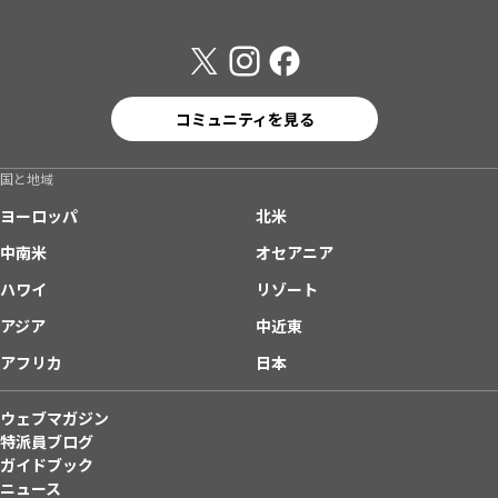
コミュニティを見る
国と地域
ヨーロッパ
北米
中南米
オセアニア
ハワイ
リゾート
アジア
中近東
アフリカ
日本
ウェブマガジン
特派員ブログ
ガイドブック
ニュース