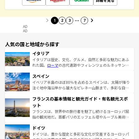
詳細を見る
…
1
2
3
7
AD
AD
人気の国と地域から探す
イタリア
イタリアは歴史、文化、グルメ、自然と多彩な魅力にあふ
れた国。
ローマ
の古代遺跡やフィレンツェのルネッサンス
美術、ヴェネツィアの運河など、歴史あるスポットはもち
スペイン
ろん、トスカーナの美しい田園風景やアマルフィ海岸の絶
景など、自然景観も見逃せない。観光の合間には、本場の
イベリア半島のほぼ80％を占めるスペインは、太陽が降り
ピザやパスタなど、絶品のイタリア料理を堪能することも
注ぐ地中海沿岸から雄大なピレネー山脈まで、多彩な自然
できる。朝目覚めてから夜眠るまで、すべての瞬間を楽し
と文化が詰まったヨーロッパ屈指の旅行先だ。多様な地域
フランスの基本情報と観光ガイド・有名観光スポ
ませてくれるイタリアで、忘れられない旅をしてみよう！
文化が根付くこの国では、情熱的なフラメンコ、熱気あふ
なお、新着のイタリア情報は
コンテンツ一覧
を参照してほ
れる闘牛、そして美味しいタパスが生活の一部となってい
ット
しい。
る。首都マドリードの洗練された雰囲気や、バルセロナの
フランスは、世界中の旅行者を魅了し続けるヨーロッパ屈
アートに溢れた街角から、地方では古代ローマ遺跡や中世
指の観光地だ。首都パリのエッフェル塔やルーブル美術館
の城塞都市、穏やかなビーチリゾートまで多彩な表情を見
といった象徴的なスポットから、田舎町の古風な美しさま
せる。地方によって風土や気候が異なるスペインはその個
ドイツ
で、幅広い魅力が詰まっている。華麗な宮殿、歴史的な大
性で訪れる人を魅了する。 なお、新着のスペイン情報は
コ
聖堂、美しいビーチ、そして豊かな自然が、訪れる者を心
ドイツは、豊かな歴史と多彩な文化が交差するヨーロッパ
ンテンツ一覧
を参照してほしい。