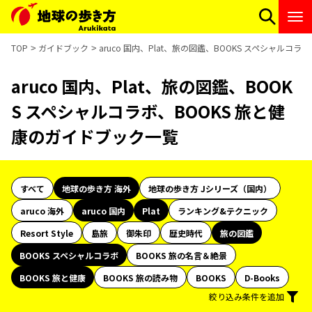
TOP
ガイドブック
aruco 国内、Plat、旅の図鑑、BOOKS スペシャルコ
aruco 国内、Plat、旅の図鑑、BOOK
S スペシャルコラボ、BOOKS 旅と健
康のガイドブック一覧
すべて
地球の歩き方 海外
地球の歩き方 Jシリーズ（国内）
aruco 海外
aruco 国内
Plat
ランキング&テクニック
Resort Style
島旅
御朱印
歴史時代
旅の図鑑
BOOKS スペシャルコラボ
BOOKS 旅の名言＆絶景
BOOKS 旅と健康
BOOKS 旅の読み物
BOOKS
D-Books
絞り込み条件を追加