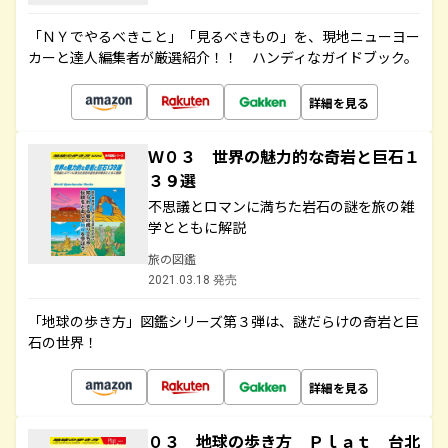
「ＮＹでやるべきこと」「見るべきもの」を、現地ニューヨー
カーと達人編集者が厳選紹介！！ ハンディなガイドブック。
詳細を見る
Ｗ０３ 世界の魅力的な奇岩と巨石１
３９選
不思議とロマンに満ちた岩石の謎を旅の雑
学とともに解説
旅の図鑑
2021.03.18 発売
「地球の歩き方」図鑑シリーズ第３弾は、謎だらけの奇岩と巨
石の世界！
詳細を見る
０３ 地球の歩き方 Ｐｌａｔ 台北