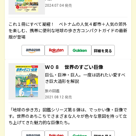
2024.07.04 発売
これ１冊にすべて凝縮！ ベトナムの人気４都市＋人気の郊外
を楽しむ、携帯に便利な地球の歩き方コンパクトガイドの最新
版が登場
詳細を見る
Ｗ０８ 世界のすごい巨像
巨仏・巨神・巨人。一度は訪れたい愛すべ
き巨大造形を解説
旅の図鑑
2021.08.12 発売
「地球の歩き方」図鑑シリーズ第８弾は、でっかい像・巨像で
す。世界のあちこちでさまざまな人々が色々な意図を持って立
ち上げてきた魅力的な巨像たち。