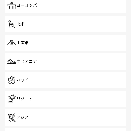
で、ホーカーズは地元の風情を楽しめる外せないスポット
ヨーロッパ
だ。訪れる人を飽きさせないシンガポールで、多様な魅力
を体感しよう。 なお、新着のシンガポール情報は
コンテン
ツ一覧
を参照してほしい。
北米
中南米
オセアニア
ハワイ
リゾート
アジア