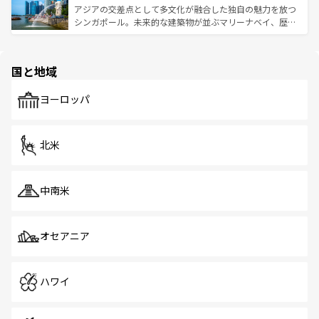
が待っている。親しみやすいタイの人々、仏教を中心とし
ており、効率よく見どころを回れるのも魅力。息をのむよ
アジアの交差点として多文化が融合した独自の魅力を放つ
た文化、そして多様な観光資源が、訪れる旅人を魅了し続
うな絶景から文化的な体験まで、香港を存分に楽しみ尽く
シンガポール。未来的な建築物が並ぶマリーナベイ、歴史
ける。 なお、新着のタイ情報は
コンテンツ一覧
を参照して
そう。 なお、新着の香港情報は
コンテンツ一覧
を参照して
と伝統を感じられるエスニックタウン、多数の緑豊かな公
ほしい。
ほしい。
園や自然保護区など、自然が調和した近代的な景観と文化
の多様性あふれるカラフルな町は、どこを歩いても新しい
国と地域
発見がある。さらに、治安のよさや充実した公共交通機関
も、旅行者にとっては魅力的なポイント。グルメも豊富
で、ホーカーズは地元の風情を楽しめる外せないスポット
ヨーロッパ
だ。訪れる人を飽きさせないシンガポールで、多様な魅力
を体感しよう。 なお、新着のシンガポール情報は
コンテン
ツ一覧
を参照してほしい。
北米
中南米
オセアニア
ハワイ