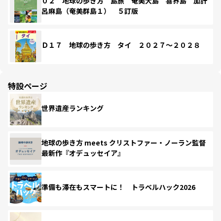
０２ 地球の歩き方 島旅 奄美大島 喜界島 加計
呂麻島（奄美群島１） ５訂版
Ｄ１７ 地球の歩き方 タイ ２０２７～２０２８
特設ページ
世界遺産ランキング
地球の歩き方 meets クリストファー・ノーラン監督
最新作『オデュッセイア』
準備も滞在もスマートに！ トラベルハック2026