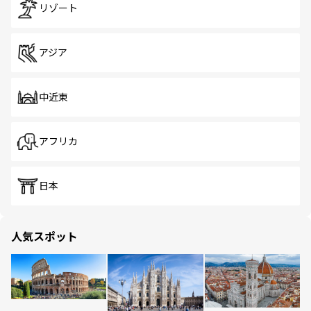
リゾート
アジア
中近東
アフリカ
日本
人気スポット