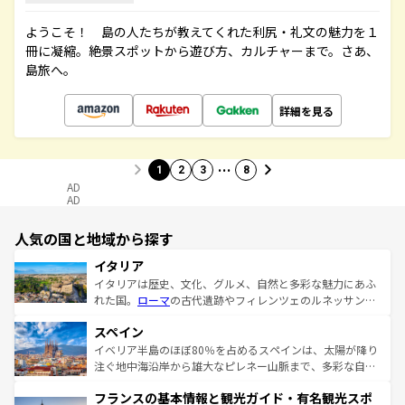
ようこそ！ 島の人たちが教えてくれた利尻・礼文の魅力を１
冊に凝縮。絶景スポットから遊び方、カルチャーまで。さあ、
島旅へ。
詳細を見る
…
1
2
3
8
AD
AD
人気の国と地域から探す
イタリア
イタリアは歴史、文化、グルメ、自然と多彩な魅力にあふ
れた国。
ローマ
の古代遺跡やフィレンツェのルネッサンス
美術、ヴェネツィアの運河など、歴史あるスポットはもち
スペイン
ろん、トスカーナの美しい田園風景やアマルフィ海岸の絶
景など、自然景観も見逃せない。観光の合間には、本場の
イベリア半島のほぼ80％を占めるスペインは、太陽が降り
ピザやパスタなど、絶品のイタリア料理を堪能することも
注ぐ地中海沿岸から雄大なピレネー山脈まで、多彩な自然
できる。朝目覚めてから夜眠るまで、すべての瞬間を楽し
と文化が詰まったヨーロッパ屈指の旅行先だ。多様な地域
フランスの基本情報と観光ガイド・有名観光スポ
ませてくれるイタリアで、忘れられない旅をしてみよう！
文化が根付くこの国では、情熱的なフラメンコ、熱気あふ