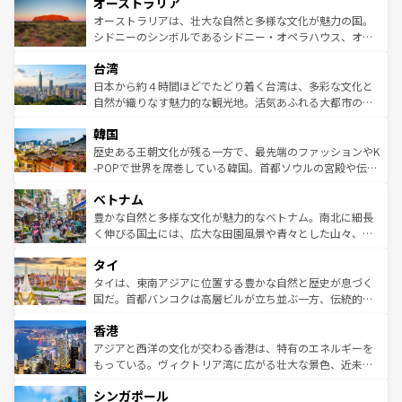
オーストラリア
部のニューオーリンズでは、音楽と美食が融合した独特の
ワイ島は見逃せない。また、定番の観光地といえばオアフ
文化が魅力。旅行者はアメリカの各地域で異なる魅力を楽
島だが、静かな自然を求めるならマウイ島やカウアイ島が
オーストラリアは、壮大な自然と多様な文化が魅力の国。
しみながら、その多様性と豊かな歴史を感じることができ
おすすめ。エメラルドグリーンに輝く海をはじめ、豊かな
シドニーのシンボルであるシドニー・オペラハウス、オー
るだろう。車でのロードトリップや列車の旅も、アメリカ
文化や歴史が息づいている。「アロハスピリット」と呼ば
ストラリア東海岸北部に広がる大サンゴ礁地帯グレートバ
ならではの贅沢な旅のスタイルだ。 なお、新着のアメリカ
台湾
れるおもてなしの心で訪れる人々を迎えてくれるハワイの
リアリーフや大陸中央部にそびえるウルル（エアーズロッ
情報は
コンテンツ一覧
を参照してほしい。
人々、おいしいローカルフードやハワイアンミュージッ
ク）、タスマニアの美しい原生林やケアンズの熱帯雨林な
日本から約４時間ほどでたどり着く台湾は、多彩な文化と
ク、伝統的なフラダンスなど、すべてがハワイの魅力を彩
ど、見どころがたくさん。また、カフェやワイン、オージ
自然が織りなす魅力的な観光地。活気あふれる大都市の台
っている。訪れるたびに新しい発見と感動が待っているハ
ービーフなどの食文化も豊かで、美味しいものであふれて
北やノスタルジックな町並みが人気な九份（ジォウフェ
ワイを、存分に味わってほしい。 なお、新着のハワイ情報
韓国
いる。アクティビティも充実しており、サーフィンやダイ
ン）、静ひつな山岳地帯である台湾東部など、都市の喧騒
は
コンテンツ一覧
を参照してほしい。
ビング、ハイキングなど、アウトドア好きにはたまらな
と山間の静けさが共存しており、訪れる人に新しい発見と
歴史ある王朝文化が残る一方で、最先端のファッションやK
い。オーストラリアの多彩な魅力を存分に味わいつくそ
驚きをもたらしてくれる。また、奥深い台湾の食文化も魅
-POPで世界を席巻している韓国。首都ソウルの宮殿や伝統
う。 なお、新着のオーストラリア情報は
コンテンツ一覧
を
力で、夜市などの屋台グルメから高級料理、ヘルシーで美
家屋が並ぶエリアでは韓国の歴史と文化に浸ることがで
参照してほしい。
ベトナム
容にもいいと評判のスイーツなど、バラエティ豊かな料理
き、地方に足を延ばせば四季折々の自然美を楽しむことが
が味わえる。 なお、新着の台湾情報は
コンテンツ一覧
を参
できる。そして、キムチや焼肉、絶品のストリートフード
豊かな自然と多様な文化が魅力的なベトナム。南北に細長
照してほしい。
まで、さまざまな韓国料理が待っている。夜には、韓国な
く伸びる国土には、広大な田園風景や青々とした山々、世
らではのナイトライフも堪能できる。あたたかいホスピタ
界遺産に登録された壮大な自然景観が点在し、都市部では
タイ
リティに包まれながら、韓国の多彩な魅力を心ゆくまで味
急速な発展と共に伝統が息づく。ハノイの古い町並みやホ
わってみてほしい。 なお、新着の韓国情報は
コンテンツ一
ーチミン市のフランス統治時代の建物も、独特の雰囲気を
タイは、東南アジアに位置する豊かな自然と歴史が息づく
覧
を参照してほしい。
醸し出している。また、バラエティの豊かさとおいしさで
国だ。首都バンコクは高層ビルが立ち並ぶ一方、伝統的な
世界中の食通を魅了してやまないベトナム料理も魅力のひ
寺院や市場がいたるところに点在し、古きよき文化と現代
香港
とつ。フォーやバインミー、ベトナムコーヒーなどは、ぜ
の活気が交差している。北部ではチェンマイなどの山岳地
ひ現地で味わいたい。どの地域を訪れてもあたたかい人々
帯で自然と触れ合い、南部ではプーケットやクラビの美し
アジアと西洋の文化が交わる香港は、特有のエネルギーを
が旅行者を迎えてくれるので、きっと忘れられない旅にな
いビーチでリゾート気分を楽しむことができる。タイ料理
もっている。ヴィクトリア湾に広がる壮大な景色、近未来
るはずだ。 なお、新着のベトナム情報は
コンテンツ一覧
を
は世界的に有名で、屋台から高級レストランまで味覚を刺
的なアートスポット、そして歴史と現代が融合した町並
参照してほしい。
シンガポール
激する。気候は一年中温暖で、どの季節にも異なる楽しみ
み、どこを訪れても感動するはず。観光スポットが密集し