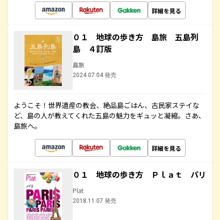
詳細を見る
０１ 地球の歩き方 島旅 五島列
島 ４訂版
島旅
2024.07.04 発売
ようこそ！世界遺産の教会、絶品島ごはん、古民家ステイな
ど、島の人が教えてくれた五島の魅力をギュッと凝縮。さあ、
島旅へ。
詳細を見る
０１ 地球の歩き方 Ｐｌａｔ パリ
Plat
2018.11.07 発売