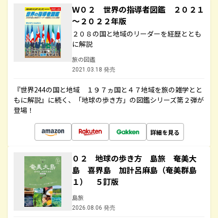
Ｗ０２ 世界の指導者図鑑 ２０２１
～２０２２年版
２０８の国と地域のリーダーを経歴ととも
に解説
旅の図鑑
2021.03.18 発売
『世界244の国と地域 １９７ヵ国と４７地域を旅の雑学とと
もに解説』に続く、「地球の歩き方」の図鑑シリーズ第２弾が
登場！
詳細を見る
０２ 地球の歩き方 島旅 奄美大
島 喜界島 加計呂麻島（奄美群島
１） ５訂版
島旅
2026.08.06 発売