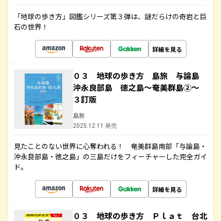
「地球の歩き方」図鑑シリーズ第３弾は、謎だらけの奇岩と巨
石の世界！
詳細を見る
０３ 地球の歩き方 島旅 与論島
沖永良部島 徳之島～奄美群島②～
３訂版
島旅
2025.12.11 発売
見たことのない世界に心奪われる！ 奄美群島南部「与論島・
沖永良部島・徳之島」の三島だけをフィーチャーした完全ガイ
ド。
詳細を見る
０３ 地球の歩き方 Ｐｌａｔ 台北