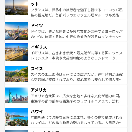
なお、新着のイタリア情報は
コンテンツ一覧
を参照してほ
れる闘牛、そして美味しいタパスが生活の一部となってい
ット
しい。
る。首都マドリードの洗練された雰囲気や、バルセロナの
フランスは、世界中の旅行者を魅了し続けるヨーロッパ屈
アートに溢れた街角から、地方では古代ローマ遺跡や中世
指の観光地だ。首都パリのエッフェル塔やルーブル美術館
の城塞都市、穏やかなビーチリゾートまで多彩な表情を見
といった象徴的なスポットから、田舎町の古風な美しさま
せる。地方によって風土や気候が異なるスペインはその個
ドイツ
で、幅広い魅力が詰まっている。華麗な宮殿、歴史的な大
性で訪れる人を魅了する。 なお、新着のスペイン情報は
コ
聖堂、美しいビーチ、そして豊かな自然が、訪れる者を心
ドイツは、豊かな歴史と多彩な文化が交差するヨーロッパ
ンテンツ一覧
を参照してほしい。
から魅了する。また、フランスは美食の国としても知ら
の中心に位置する国。中世の街並みが残るロマンチック街
れ、フランス料理はユネスコ無形文化遺産にも登録されて
道から、未来を先取りするようなモダンな都市まで多様な
イギリス
いる。シャンパンの発祥地であるランス、プロヴァンスの
顔を持つこの国は、どこを歩いても飽きることがない。ベ
香り高いラベンダー畑など、多彩な楽しみ方が可能だ。さ
ルリンの文化的活気、バイエルン州のアルプスの絶景、そ
イギリスは、古きよき伝統と最先端が共存する国。ウェス
らに、パリ以外の地域にも魅力が溢れており、どの街角に
してライン川沿いのワイン畑といった風景は必見。ビール
トミンスター寺院や大英博物館のようなランドマーク、歴
も豊かな歴史と文化が息づいている。パリ以外の個性あふ
とソーセージを味わいながら地元の人と過ごす楽しい時間
史ある大学都市、美しい丘陵地帯や牧歌的な風景など、エ
れる地方に足を運ぶとそれぞれで全く異なる文化を体験で
スイス
は、お酒好きな人にはぜひ体験してほしい。 なお、新着の
リアごとに異なる魅力がある。また、優雅なアフタヌーン
きるだろう。 なお、新着のフランス情報は
コンテンツ一覧
ドイツ情報は
コンテンツ一覧
を参照してほしい。
ティー、ビール好きにはたまらない英国パブ、サッカー観
スイスの国土面積は九州ほどの広さだが、運行時刻が正確
を参照してほしい。
戦など、本場だからこそできる体験も豊富。イギリスを旅
な交通網が整備されており、初心者でも安心して個人旅行
して楽しみつくそう。 なお、新着のイギリス情報は
コンテ
を楽しめる。日本同様に時刻表どおりの旅が可能だ。中世
アメリカ
ンツ一覧
を参照してほしい。
の建物がそのまま残る町や、スイスならではのユニークな
博物館もあり、アルプス観光だけでなく町歩きも満喫する
アメリカ合衆国は、広大な土地と多様な文化が魅力の国。
ことができる。国民の所得が高いため物価も高いが、旅行
東海岸の都市部から西海岸のカリフォルニアまで、訪れる
者向けの交通パス提供のサービスもあり、うまく活用すれ
場所ごとに異なる風景と体験が待っている。ニューヨーク
ハワイ
ば市内交通費無料で観光を楽しむこともできる。 なお、新
のような巨大都市は、観光、ショッピング、エンターテイ
着のスイス情報は
コンテンツ一覧
を参照してほしい。
ンメントが詰まった刺激的なスポットだ。一方、アメリカ
年間を通じて温暖な気候に恵まれ、多くの島で構成される
西部には大自然が広がり、グランドキャニオンやイエロー
ハワイは、どの島も独自の魅力をもっている。大自然の神
ストーン国立公園といった絶景が堪能できる。さらに、南
秘を感じたいなら、火山が生み出した壮大な景観を誇るハ