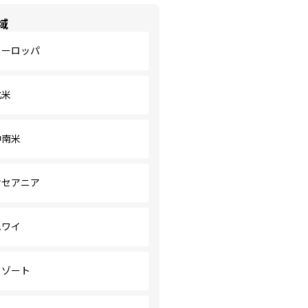
域
ヨーロッパ
北米
中南米
オセアニア
ハワイ
リゾート