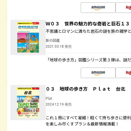
Ｗ０３ 世界の魅力的な奇岩と巨石１
不思議とロマンに満ちた岩石の謎を旅の雑学
旅の図鑑
2021.03.18 発売
「地球の歩き方」図鑑シリーズ第３弾は、謎
０３ 地球の歩き方 Ｐｌａｔ 台北
Plat
2024.12.19 発売
これ１冊にすべて凝縮！軽くて持ち歩きに便
を楽しみ尽くすプラン＆最新情報満載！