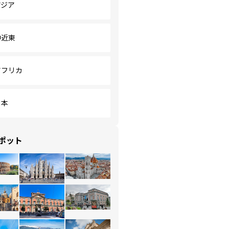
アジア
中近東
アフリカ
日本
ポット