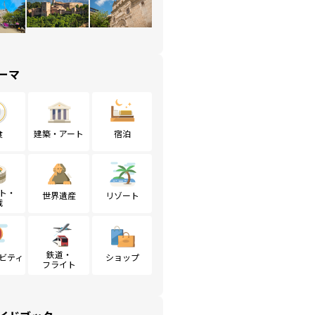
ーマ
食
建築・アート
宿泊
ト・
世界遺産
リゾート
戦
鉄道・
ビティ
ショップ
フライト