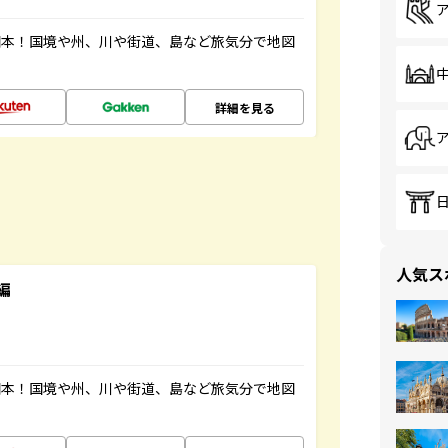
図本！国境や州、川や街道、島など旅気分で地図
詳細を見る
人気ス
編
図本！国境や州、川や街道、島など旅気分で地図