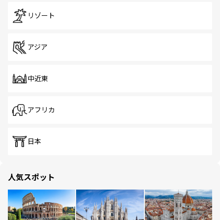
リゾート
アジア
中近東
アフリカ
日本
人気スポット