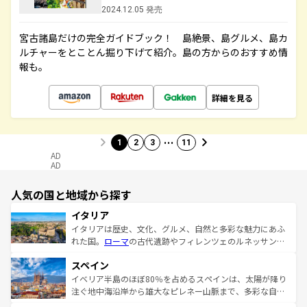
2024.12.05 発売
宮古諸島だけの完全ガイドブック！ 島絶景、島グルメ、島カ
ルチャーをとことん掘り下げて紹介。島の方からのおすすめ情
報も。
詳細を見る
…
1
2
3
11
AD
AD
人気の国と地域から探す
イタリア
イタリアは歴史、文化、グルメ、自然と多彩な魅力にあふ
れた国。
ローマ
の古代遺跡やフィレンツェのルネッサンス
美術、ヴェネツィアの運河など、歴史あるスポットはもち
スペイン
ろん、トスカーナの美しい田園風景やアマルフィ海岸の絶
景など、自然景観も見逃せない。観光の合間には、本場の
イベリア半島のほぼ80％を占めるスペインは、太陽が降り
ピザやパスタなど、絶品のイタリア料理を堪能することも
注ぐ地中海沿岸から雄大なピレネー山脈まで、多彩な自然
できる。朝目覚めてから夜眠るまで、すべての瞬間を楽し
と文化が詰まったヨーロッパ屈指の旅行先だ。多様な地域