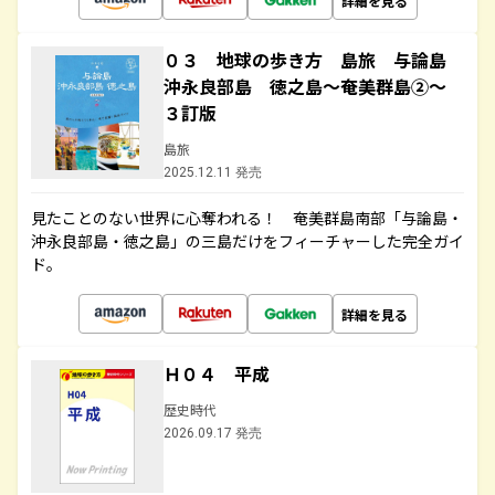
詳細を見る
０３ 地球の歩き方 島旅 与論島
沖永良部島 徳之島～奄美群島②～
３訂版
島旅
2025.12.11 発売
見たことのない世界に心奪われる！ 奄美群島南部「与論島・
沖永良部島・徳之島」の三島だけをフィーチャーした完全ガイ
ド。
詳細を見る
Ｈ０４ 平成
歴史時代
2026.09.17 発売