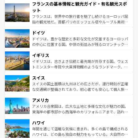
フランスの基本情報と観光ガイド・有名観光スポ
ませてくれるイタリアで、忘れられない旅をしてみよう！
文化が根付くこの国では、情熱的なフラメンコ、熱気あふ
なお、新着のイタリア情報は
コンテンツ一覧
を参照してほ
れる闘牛、そして美味しいタパスが生活の一部となってい
ット
しい。
る。首都マドリードの洗練された雰囲気や、バルセロナの
フランスは、世界中の旅行者を魅了し続けるヨーロッパ屈
アートに溢れた街角から、地方では古代ローマ遺跡や中世
指の観光地だ。首都パリのエッフェル塔やルーブル美術館
の城塞都市、穏やかなビーチリゾートまで多彩な表情を見
といった象徴的なスポットから、田舎町の古風な美しさま
せる。地方によって風土や気候が異なるスペインはその個
ドイツ
で、幅広い魅力が詰まっている。華麗な宮殿、歴史的な大
性で訪れる人を魅了する。 なお、新着のスペイン情報は
コ
聖堂、美しいビーチ、そして豊かな自然が、訪れる者を心
ドイツは、豊かな歴史と多彩な文化が交差するヨーロッパ
ンテンツ一覧
を参照してほしい。
から魅了する。また、フランスは美食の国としても知ら
の中心に位置する国。中世の街並みが残るロマンチック街
れ、フランス料理はユネスコ無形文化遺産にも登録されて
道から、未来を先取りするようなモダンな都市まで多様な
イギリス
いる。シャンパンの発祥地であるランス、プロヴァンスの
顔を持つこの国は、どこを歩いても飽きることがない。ベ
香り高いラベンダー畑など、多彩な楽しみ方が可能だ。さ
ルリンの文化的活気、バイエルン州のアルプスの絶景、そ
イギリスは、古きよき伝統と最先端が共存する国。ウェス
らに、パリ以外の地域にも魅力が溢れており、どの街角に
してライン川沿いのワイン畑といった風景は必見。ビール
トミンスター寺院や大英博物館のようなランドマーク、歴
も豊かな歴史と文化が息づいている。パリ以外の個性あふ
とソーセージを味わいながら地元の人と過ごす楽しい時間
史ある大学都市、美しい丘陵地帯や牧歌的な風景など、エ
れる地方に足を運ぶとそれぞれで全く異なる文化を体験で
スイス
は、お酒好きな人にはぜひ体験してほしい。 なお、新着の
リアごとに異なる魅力がある。また、優雅なアフタヌーン
きるだろう。 なお、新着のフランス情報は
コンテンツ一覧
ドイツ情報は
コンテンツ一覧
を参照してほしい。
ティー、ビール好きにはたまらない英国パブ、サッカー観
スイスの国土面積は九州ほどの広さだが、運行時刻が正確
を参照してほしい。
戦など、本場だからこそできる体験も豊富。イギリスを旅
な交通網が整備されており、初心者でも安心して個人旅行
して楽しみつくそう。 なお、新着のイギリス情報は
コンテ
を楽しめる。日本同様に時刻表どおりの旅が可能だ。中世
アメリカ
ンツ一覧
を参照してほしい。
の建物がそのまま残る町や、スイスならではのユニークな
博物館もあり、アルプス観光だけでなく町歩きも満喫する
アメリカ合衆国は、広大な土地と多様な文化が魅力の国。
ことができる。国民の所得が高いため物価も高いが、旅行
東海岸の都市部から西海岸のカリフォルニアまで、訪れる
者向けの交通パス提供のサービスもあり、うまく活用すれ
場所ごとに異なる風景と体験が待っている。ニューヨーク
ハワイ
ば市内交通費無料で観光を楽しむこともできる。 なお、新
のような巨大都市は、観光、ショッピング、エンターテイ
着のスイス情報は
コンテンツ一覧
を参照してほしい。
ンメントが詰まった刺激的なスポットだ。一方、アメリカ
年間を通じて温暖な気候に恵まれ、多くの島で構成される
西部には大自然が広がり、グランドキャニオンやイエロー
ハワイは、どの島も独自の魅力をもっている。大自然の神