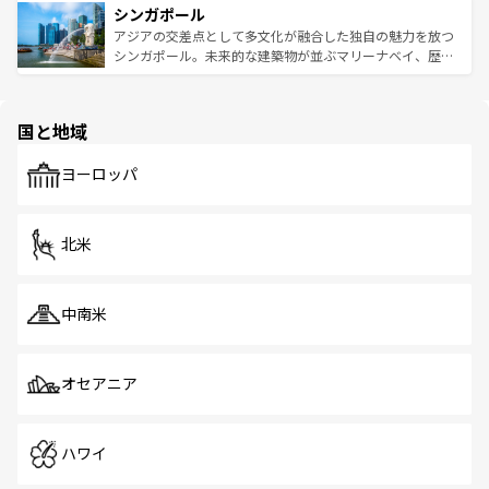
参照してほしい。
シンガポール
激する。気候は一年中温暖で、どの季節にも異なる楽しみ
み、どこを訪れても感動するはず。観光スポットが密集し
が待っている。親しみやすいタイの人々、仏教を中心とし
ており、効率よく見どころを回れるのも魅力。息をのむよ
アジアの交差点として多文化が融合した独自の魅力を放つ
た文化、そして多様な観光資源が、訪れる旅人を魅了し続
うな絶景から文化的な体験まで、香港を存分に楽しみ尽く
シンガポール。未来的な建築物が並ぶマリーナベイ、歴史
ける。 なお、新着のタイ情報は
コンテンツ一覧
を参照して
そう。 なお、新着の香港情報は
コンテンツ一覧
を参照して
と伝統を感じられるエスニックタウン、多数の緑豊かな公
ほしい。
ほしい。
園や自然保護区など、自然が調和した近代的な景観と文化
の多様性あふれるカラフルな町は、どこを歩いても新しい
国と地域
発見がある。さらに、治安のよさや充実した公共交通機関
も、旅行者にとっては魅力的なポイント。グルメも豊富
で、ホーカーズは地元の風情を楽しめる外せないスポット
ヨーロッパ
だ。訪れる人を飽きさせないシンガポールで、多様な魅力
を体感しよう。 なお、新着のシンガポール情報は
コンテン
ツ一覧
を参照してほしい。
北米
中南米
オセアニア
ハワイ