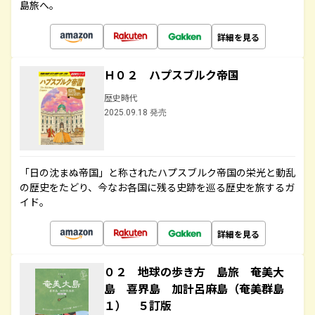
島旅へ。
詳細を見る
Ｈ０２ ハプスブルク帝国
歴史時代
2025.09.18 発売
「日の沈まぬ帝国」と称されたハプスブルク帝国の栄光と動乱
の歴史をたどり、今なお各国に残る史跡を巡る歴史を旅するガ
イド。
詳細を見る
０２ 地球の歩き方 島旅 奄美大
島 喜界島 加計呂麻島（奄美群島
１） ５訂版