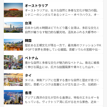
ストーン国立公園といった絶景が堪能できる。さらに、南
秘を感じたいなら、火山が生み出した壮大な景観を誇るハ
オーストラリア
部のニューオーリンズでは、音楽と美食が融合した独特の
ワイ島は見逃せない。また、定番の観光地といえばオアフ
文化が魅力。旅行者はアメリカの各地域で異なる魅力を楽
島だが、静かな自然を求めるならマウイ島やカウアイ島が
オーストラリアは、壮大な自然と多様な文化が魅力の国。
しみながら、その多様性と豊かな歴史を感じることができ
おすすめ。エメラルドグリーンに輝く海をはじめ、豊かな
シドニーのシンボルであるシドニー・オペラハウス、オー
るだろう。車でのロードトリップや列車の旅も、アメリカ
文化や歴史が息づいている。「アロハスピリット」と呼ば
ストラリア東海岸北部に広がる大サンゴ礁地帯グレートバ
ならではの贅沢な旅のスタイルだ。 なお、新着のアメリカ
台湾
れるおもてなしの心で訪れる人々を迎えてくれるハワイの
リアリーフや大陸中央部にそびえるウルル（エアーズロッ
情報は
コンテンツ一覧
を参照してほしい。
人々、おいしいローカルフードやハワイアンミュージッ
ク）、タスマニアの美しい原生林やケアンズの熱帯雨林な
日本から約４時間ほどでたどり着く台湾は、多彩な文化と
ク、伝統的なフラダンスなど、すべてがハワイの魅力を彩
ど、見どころがたくさん。また、カフェやワイン、オージ
自然が織りなす魅力的な観光地。活気あふれる大都市の台
っている。訪れるたびに新しい発見と感動が待っているハ
ービーフなどの食文化も豊かで、美味しいものであふれて
北やノスタルジックな町並みが人気な九份（ジォウフェ
ワイを、存分に味わってほしい。 なお、新着のハワイ情報
韓国
いる。アクティビティも充実しており、サーフィンやダイ
ン）、静ひつな山岳地帯である台湾東部など、都市の喧騒
は
コンテンツ一覧
を参照してほしい。
ビング、ハイキングなど、アウトドア好きにはたまらな
と山間の静けさが共存しており、訪れる人に新しい発見と
歴史ある王朝文化が残る一方で、最先端のファッションやK
い。オーストラリアの多彩な魅力を存分に味わいつくそ
驚きをもたらしてくれる。また、奥深い台湾の食文化も魅
-POPで世界を席巻している韓国。首都ソウルの宮殿や伝統
う。 なお、新着のオーストラリア情報は
コンテンツ一覧
を
力で、夜市などの屋台グルメから高級料理、ヘルシーで美
家屋が並ぶエリアでは韓国の歴史と文化に浸ることがで
参照してほしい。
ベトナム
容にもいいと評判のスイーツなど、バラエティ豊かな料理
き、地方に足を延ばせば四季折々の自然美を楽しむことが
が味わえる。 なお、新着の台湾情報は
コンテンツ一覧
を参
できる。そして、キムチや焼肉、絶品のストリートフード
豊かな自然と多様な文化が魅力的なベトナム。南北に細長
照してほしい。
まで、さまざまな韓国料理が待っている。夜には、韓国な
く伸びる国土には、広大な田園風景や青々とした山々、世
らではのナイトライフも堪能できる。あたたかいホスピタ
界遺産に登録された壮大な自然景観が点在し、都市部では
タイ
リティに包まれながら、韓国の多彩な魅力を心ゆくまで味
急速な発展と共に伝統が息づく。ハノイの古い町並みやホ
わってみてほしい。 なお、新着の韓国情報は
コンテンツ一
ーチミン市のフランス統治時代の建物も、独特の雰囲気を
タイは、東南アジアに位置する豊かな自然と歴史が息づく
覧
を参照してほしい。
醸し出している。また、バラエティの豊かさとおいしさで
国だ。首都バンコクは高層ビルが立ち並ぶ一方、伝統的な
世界中の食通を魅了してやまないベトナム料理も魅力のひ
寺院や市場がいたるところに点在し、古きよき文化と現代
香港
とつ。フォーやバインミー、ベトナムコーヒーなどは、ぜ
の活気が交差している。北部ではチェンマイなどの山岳地
ひ現地で味わいたい。どの地域を訪れてもあたたかい人々
帯で自然と触れ合い、南部ではプーケットやクラビの美し
アジアと西洋の文化が交わる香港は、特有のエネルギーを
が旅行者を迎えてくれるので、きっと忘れられない旅にな
いビーチでリゾート気分を楽しむことができる。タイ料理
もっている。ヴィクトリア湾に広がる壮大な景色、近未来
るはずだ。 なお、新着のベトナム情報は
コンテンツ一覧
を
は世界的に有名で、屋台から高級レストランまで味覚を刺
的なアートスポット、そして歴史と現代が融合した町並