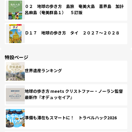
０２ 地球の歩き方 島旅 奄美大島 喜界島 加計
呂麻島（奄美群島１） ５訂版
Ｄ１７ 地球の歩き方 タイ ２０２７～２０２８
特設ページ
世界遺産ランキング
地球の歩き方 meets クリストファー・ノーラン監督
最新作『オデュッセイア』
準備も滞在もスマートに！ トラベルハック2026