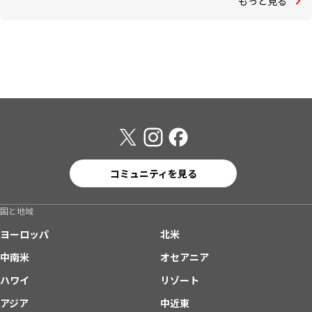
もっと見る
コミュニティを見る
国と地域
ヨーロッパ
北米
中南米
オセアニア
ハワイ
リゾート
アジア
中近東