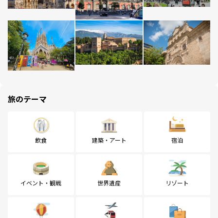
旅のテーマ
飲食
建築・アート
宿泊
イベント・観戦
世界遺産
リゾート