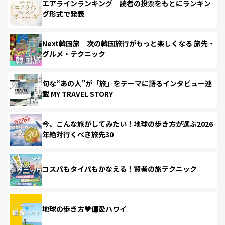
エアラインランキング 読者の投票をもとにランキン
グ形式で発表
Next韓国旅 次の韓国旅行がもっと楽しくなる 旅先・
グルメ・テクニック
旬な“あの人”が「旅」をテーマに語るインタビュー連
載 MY TRAVEL STORY
今、こんな旅がしてみたい！地球の歩き方が選ぶ2026
年絶対行くべき旅先30
コスパもタイパもかなえる！賢者の旅テクニック
地球の歩き方♥偏愛ハワイ