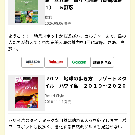
島 喜界島 加計呂麻島（奄美群島
１） ５訂版
島旅
2026.08.06 発売
ようこそ！ 絶景スポットから遊び方、カルチャーまで、島の
人たちが教えてくれた奄美大島の魅力を1冊に凝縮。さあ、島
旅へ。
詳細を見る
Ｒ０２ 地球の歩き方 リゾートスタ
イル ハワイ島 ２０１９～２０２０
Resort Style
2018.11.14 発売
ハワイ島のダイナミックな自然は訪れる人々を魅了します。パ
ワースポットも数多く、進化する自然派グルメも見逃せない！