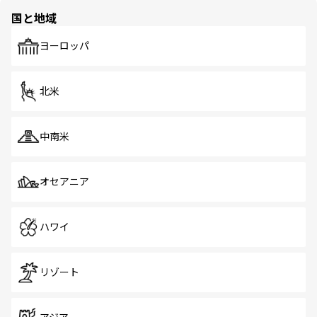
の多様性あふれるカラフルな町は、どこを歩いても新しい
国と地域
発見がある。さらに、治安のよさや充実した公共交通機関
も、旅行者にとっては魅力的なポイント。グルメも豊富
で、ホーカーズは地元の風情を楽しめる外せないスポット
ヨーロッパ
だ。訪れる人を飽きさせないシンガポールで、多様な魅力
を体感しよう。 なお、新着のシンガポール情報は
コンテン
ツ一覧
を参照してほしい。
北米
中南米
オセアニア
ハワイ
リゾート