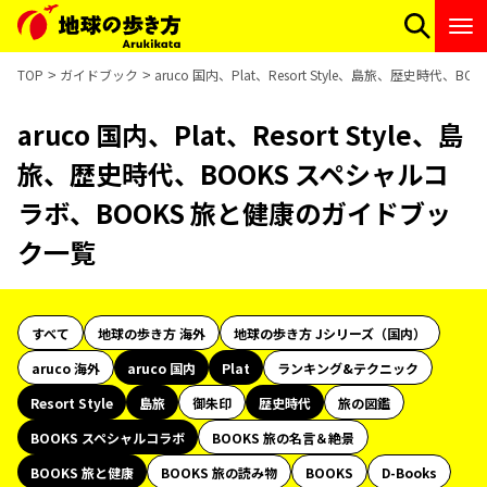
TOP
ガイドブック
aruco 国内、Plat、Resort Style、島旅、歴史時
aruco 国内、Plat、Resort Style、島
旅、歴史時代、BOOKS スペシャルコ
ラボ、BOOKS 旅と健康のガイドブッ
ク一覧
すべて
地球の歩き方 海外
地球の歩き方 Jシリーズ（国内）
aruco 海外
aruco 国内
Plat
ランキング&テクニック
Resort Style
島旅
御朱印
歴史時代
旅の図鑑
BOOKS スペシャルコラボ
BOOKS 旅の名言＆絶景
BOOKS 旅と健康
BOOKS 旅の読み物
BOOKS
D-Books