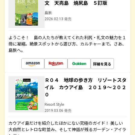
文 天売島 焼尻島 ５訂版
島旅
2026.02.13 発売
ようこそ！ 島の人たちが教えてくれた利尻・礼文の魅力を１
冊に凝縮。絶景スポットから遊び方、カルチャーまで。さあ、
島旅へ。
詳細を見る
Ｒ０４ 地球の歩き方 リゾートスタ
イル カウアイ島 ２０１９～２０２
０
Resort Style
2019.03.06 発売
カウアイ島だけを紹介したほかにない究極のガイド！ 美しい
大自然とレトロな町並み、そして神話が残るガーデン・アイラ