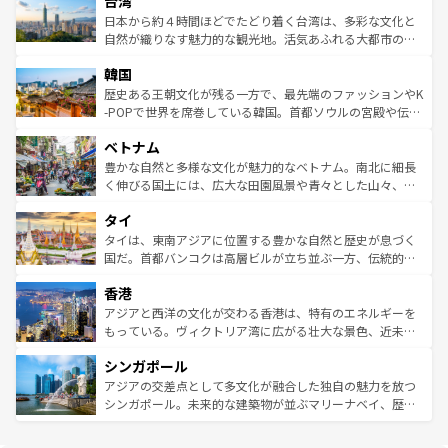
台湾
れるおもてなしの心で訪れる人々を迎えてくれるハワイの
リアリーフや大陸中央部にそびえるウルル（エアーズロッ
情報は
コンテンツ一覧
を参照してほしい。
人々、おいしいローカルフードやハワイアンミュージッ
ク）、タスマニアの美しい原生林やケアンズの熱帯雨林な
日本から約４時間ほどでたどり着く台湾は、多彩な文化と
ク、伝統的なフラダンスなど、すべてがハワイの魅力を彩
ど、見どころがたくさん。また、カフェやワイン、オージ
自然が織りなす魅力的な観光地。活気あふれる大都市の台
っている。訪れるたびに新しい発見と感動が待っているハ
ービーフなどの食文化も豊かで、美味しいものであふれて
北やノスタルジックな町並みが人気な九份（ジォウフェ
ワイを、存分に味わってほしい。 なお、新着のハワイ情報
韓国
いる。アクティビティも充実しており、サーフィンやダイ
ン）、静ひつな山岳地帯である台湾東部など、都市の喧騒
は
コンテンツ一覧
を参照してほしい。
ビング、ハイキングなど、アウトドア好きにはたまらな
と山間の静けさが共存しており、訪れる人に新しい発見と
歴史ある王朝文化が残る一方で、最先端のファッションやK
い。オーストラリアの多彩な魅力を存分に味わいつくそ
驚きをもたらしてくれる。また、奥深い台湾の食文化も魅
-POPで世界を席巻している韓国。首都ソウルの宮殿や伝統
う。 なお、新着のオーストラリア情報は
コンテンツ一覧
を
力で、夜市などの屋台グルメから高級料理、ヘルシーで美
家屋が並ぶエリアでは韓国の歴史と文化に浸ることがで
参照してほしい。
ベトナム
容にもいいと評判のスイーツなど、バラエティ豊かな料理
き、地方に足を延ばせば四季折々の自然美を楽しむことが
が味わえる。 なお、新着の台湾情報は
コンテンツ一覧
を参
できる。そして、キムチや焼肉、絶品のストリートフード
豊かな自然と多様な文化が魅力的なベトナム。南北に細長
照してほしい。
まで、さまざまな韓国料理が待っている。夜には、韓国な
く伸びる国土には、広大な田園風景や青々とした山々、世
らではのナイトライフも堪能できる。あたたかいホスピタ
界遺産に登録された壮大な自然景観が点在し、都市部では
タイ
リティに包まれながら、韓国の多彩な魅力を心ゆくまで味
急速な発展と共に伝統が息づく。ハノイの古い町並みやホ
わってみてほしい。 なお、新着の韓国情報は
コンテンツ一
ーチミン市のフランス統治時代の建物も、独特の雰囲気を
タイは、東南アジアに位置する豊かな自然と歴史が息づく
覧
を参照してほしい。
醸し出している。また、バラエティの豊かさとおいしさで
国だ。首都バンコクは高層ビルが立ち並ぶ一方、伝統的な
世界中の食通を魅了してやまないベトナム料理も魅力のひ
寺院や市場がいたるところに点在し、古きよき文化と現代
香港
とつ。フォーやバインミー、ベトナムコーヒーなどは、ぜ
の活気が交差している。北部ではチェンマイなどの山岳地
ひ現地で味わいたい。どの地域を訪れてもあたたかい人々
帯で自然と触れ合い、南部ではプーケットやクラビの美し
アジアと西洋の文化が交わる香港は、特有のエネルギーを
が旅行者を迎えてくれるので、きっと忘れられない旅にな
いビーチでリゾート気分を楽しむことができる。タイ料理
もっている。ヴィクトリア湾に広がる壮大な景色、近未来
るはずだ。 なお、新着のベトナム情報は
コンテンツ一覧
を
は世界的に有名で、屋台から高級レストランまで味覚を刺
的なアートスポット、そして歴史と現代が融合した町並
参照してほしい。
シンガポール
激する。気候は一年中温暖で、どの季節にも異なる楽しみ
み、どこを訪れても感動するはず。観光スポットが密集し
が待っている。親しみやすいタイの人々、仏教を中心とし
ており、効率よく見どころを回れるのも魅力。息をのむよ
アジアの交差点として多文化が融合した独自の魅力を放つ
た文化、そして多様な観光資源が、訪れる旅人を魅了し続
うな絶景から文化的な体験まで、香港を存分に楽しみ尽く
シンガポール。未来的な建築物が並ぶマリーナベイ、歴史
ける。 なお、新着のタイ情報は
コンテンツ一覧
を参照して
そう。 なお、新着の香港情報は
コンテンツ一覧
を参照して
と伝統を感じられるエスニックタウン、多数の緑豊かな公
ほしい。
ほしい。
園や自然保護区など、自然が調和した近代的な景観と文化