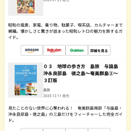
2026.01.29 発売
昭和の風景、家電、乗り物、駄菓子、喫茶店、カルチャーまで
網羅。懐かしさと驚きが詰まった昭和レトロの魅力を旅するガ
イド。
詳細を見る
０３ 地球の歩き方 島旅 与論島
沖永良部島 徳之島～奄美群島②～
３訂版
島旅
2025.12.11 発売
見たことのない世界に心奪われる！ 奄美群島南部「与論島・
沖永良部島・徳之島」の三島だけをフィーチャーした完全ガイ
ド。