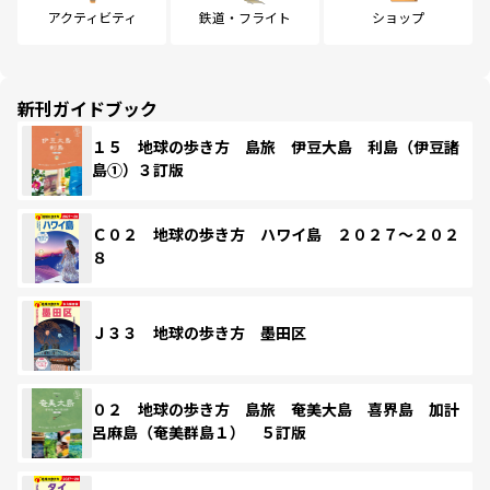
アクティビティ
鉄道・フライト
ショップ
新刊ガイドブック
１５ 地球の歩き方 島旅 伊豆大島 利島（伊豆諸
島①）３訂版
Ｃ０２ 地球の歩き方 ハワイ島 ２０２７～２０２
８
Ｊ３３ 地球の歩き方 墨田区
０２ 地球の歩き方 島旅 奄美大島 喜界島 加計
呂麻島（奄美群島１） ５訂版