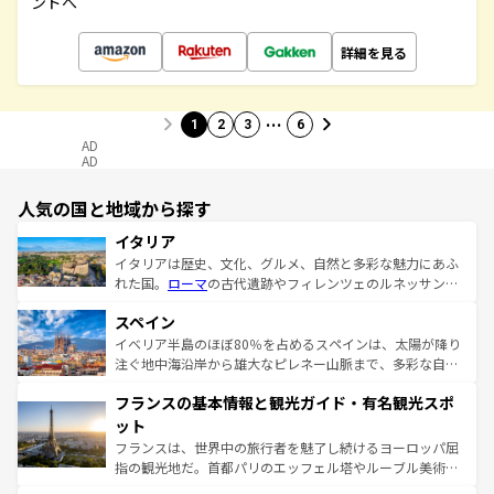
ンドへ
詳細を見る
…
1
2
3
6
AD
AD
人気の国と地域から探す
イタリア
イタリアは歴史、文化、グルメ、自然と多彩な魅力にあふ
れた国。
ローマ
の古代遺跡やフィレンツェのルネッサンス
美術、ヴェネツィアの運河など、歴史あるスポットはもち
スペイン
ろん、トスカーナの美しい田園風景やアマルフィ海岸の絶
景など、自然景観も見逃せない。観光の合間には、本場の
イベリア半島のほぼ80％を占めるスペインは、太陽が降り
ピザやパスタなど、絶品のイタリア料理を堪能することも
注ぐ地中海沿岸から雄大なピレネー山脈まで、多彩な自然
できる。朝目覚めてから夜眠るまで、すべての瞬間を楽し
と文化が詰まったヨーロッパ屈指の旅行先だ。多様な地域
フランスの基本情報と観光ガイド・有名観光スポ
ませてくれるイタリアで、忘れられない旅をしてみよう！
文化が根付くこの国では、情熱的なフラメンコ、熱気あふ
なお、新着のイタリア情報は
コンテンツ一覧
を参照してほ
れる闘牛、そして美味しいタパスが生活の一部となってい
ット
しい。
る。首都マドリードの洗練された雰囲気や、バルセロナの
フランスは、世界中の旅行者を魅了し続けるヨーロッパ屈
アートに溢れた街角から、地方では古代ローマ遺跡や中世
指の観光地だ。首都パリのエッフェル塔やルーブル美術館
の城塞都市、穏やかなビーチリゾートまで多彩な表情を見
といった象徴的なスポットから、田舎町の古風な美しさま