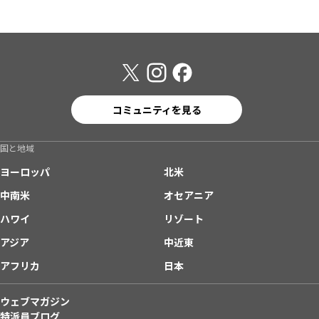
コミュニティを見る
国と地域
ヨーロッパ
北米
中南米
オセアニア
ハワイ
リゾート
アジア
中近東
アフリカ
日本
ウェブマガジン
特派員ブログ