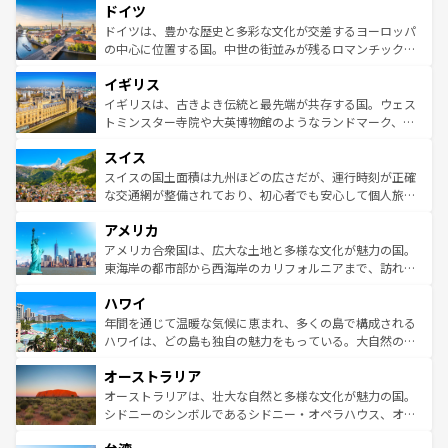
せる。地方によって風土や気候が異なるスペインはその個
ドイツ
で、幅広い魅力が詰まっている。華麗な宮殿、歴史的な大
性で訪れる人を魅了する。 なお、新着のスペイン情報は
コ
聖堂、美しいビーチ、そして豊かな自然が、訪れる者を心
ドイツは、豊かな歴史と多彩な文化が交差するヨーロッパ
ンテンツ一覧
を参照してほしい。
から魅了する。また、フランスは美食の国としても知ら
の中心に位置する国。中世の街並みが残るロマンチック街
れ、フランス料理はユネスコ無形文化遺産にも登録されて
道から、未来を先取りするようなモダンな都市まで多様な
イギリス
いる。シャンパンの発祥地であるランス、プロヴァンスの
顔を持つこの国は、どこを歩いても飽きることがない。ベ
香り高いラベンダー畑など、多彩な楽しみ方が可能だ。さ
ルリンの文化的活気、バイエルン州のアルプスの絶景、そ
イギリスは、古きよき伝統と最先端が共存する国。ウェス
らに、パリ以外の地域にも魅力が溢れており、どの街角に
してライン川沿いのワイン畑といった風景は必見。ビール
トミンスター寺院や大英博物館のようなランドマーク、歴
も豊かな歴史と文化が息づいている。パリ以外の個性あふ
とソーセージを味わいながら地元の人と過ごす楽しい時間
史ある大学都市、美しい丘陵地帯や牧歌的な風景など、エ
れる地方に足を運ぶとそれぞれで全く異なる文化を体験で
スイス
は、お酒好きな人にはぜひ体験してほしい。 なお、新着の
リアごとに異なる魅力がある。また、優雅なアフタヌーン
きるだろう。 なお、新着のフランス情報は
コンテンツ一覧
ドイツ情報は
コンテンツ一覧
を参照してほしい。
ティー、ビール好きにはたまらない英国パブ、サッカー観
スイスの国土面積は九州ほどの広さだが、運行時刻が正確
を参照してほしい。
戦など、本場だからこそできる体験も豊富。イギリスを旅
な交通網が整備されており、初心者でも安心して個人旅行
して楽しみつくそう。 なお、新着のイギリス情報は
コンテ
を楽しめる。日本同様に時刻表どおりの旅が可能だ。中世
アメリカ
ンツ一覧
を参照してほしい。
の建物がそのまま残る町や、スイスならではのユニークな
博物館もあり、アルプス観光だけでなく町歩きも満喫する
アメリカ合衆国は、広大な土地と多様な文化が魅力の国。
ことができる。国民の所得が高いため物価も高いが、旅行
東海岸の都市部から西海岸のカリフォルニアまで、訪れる
者向けの交通パス提供のサービスもあり、うまく活用すれ
場所ごとに異なる風景と体験が待っている。ニューヨーク
ハワイ
ば市内交通費無料で観光を楽しむこともできる。 なお、新
のような巨大都市は、観光、ショッピング、エンターテイ
着のスイス情報は
コンテンツ一覧
を参照してほしい。
ンメントが詰まった刺激的なスポットだ。一方、アメリカ
年間を通じて温暖な気候に恵まれ、多くの島で構成される
西部には大自然が広がり、グランドキャニオンやイエロー
ハワイは、どの島も独自の魅力をもっている。大自然の神
ストーン国立公園といった絶景が堪能できる。さらに、南
秘を感じたいなら、火山が生み出した壮大な景観を誇るハ
オーストラリア
部のニューオーリンズでは、音楽と美食が融合した独特の
ワイ島は見逃せない。また、定番の観光地といえばオアフ
文化が魅力。旅行者はアメリカの各地域で異なる魅力を楽
島だが、静かな自然を求めるならマウイ島やカウアイ島が
オーストラリアは、壮大な自然と多様な文化が魅力の国。
しみながら、その多様性と豊かな歴史を感じることができ
おすすめ。エメラルドグリーンに輝く海をはじめ、豊かな
シドニーのシンボルであるシドニー・オペラハウス、オー
るだろう。車でのロードトリップや列車の旅も、アメリカ
文化や歴史が息づいている。「アロハスピリット」と呼ば
ストラリア東海岸北部に広がる大サンゴ礁地帯グレートバ
ならではの贅沢な旅のスタイルだ。 なお、新着のアメリカ