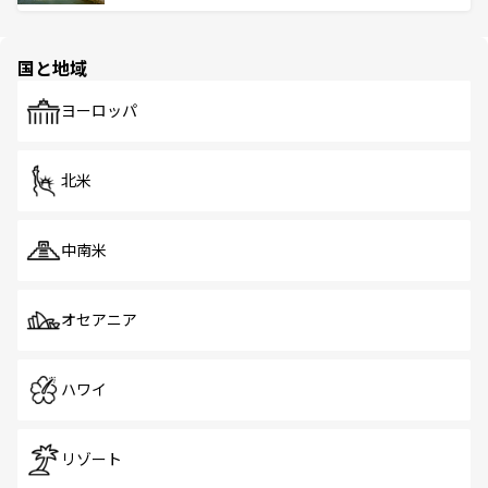
ける。 なお、新着のタイ情報は
コンテンツ一覧
を参照して
そう。 なお、新着の香港情報は
コンテンツ一覧
を参照して
と伝統を感じられるエスニックタウン、多数の緑豊かな公
ほしい。
ほしい。
園や自然保護区など、自然が調和した近代的な景観と文化
の多様性あふれるカラフルな町は、どこを歩いても新しい
国と地域
発見がある。さらに、治安のよさや充実した公共交通機関
も、旅行者にとっては魅力的なポイント。グルメも豊富
で、ホーカーズは地元の風情を楽しめる外せないスポット
ヨーロッパ
だ。訪れる人を飽きさせないシンガポールで、多様な魅力
を体感しよう。 なお、新着のシンガポール情報は
コンテン
ツ一覧
を参照してほしい。
北米
中南米
オセアニア
ハワイ
リゾート