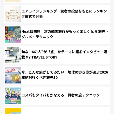
エアラインランキング 読者の投票をもとにランキン
グ形式で発表
Next韓国旅 次の韓国旅行がもっと楽しくなる 旅先・
グルメ・テクニック
旬な“あの人”が「旅」をテーマに語るインタビュー連
載 MY TRAVEL STORY
今、こんな旅がしてみたい！地球の歩き方が選ぶ2026
年絶対行くべき旅先30
コスパもタイパもかなえる！賢者の旅テクニック