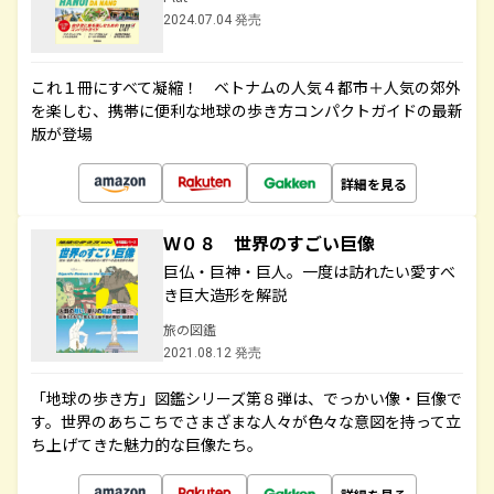
2024.07.04 発売
これ１冊にすべて凝縮！ ベトナムの人気４都市＋人気の郊外
を楽しむ、携帯に便利な地球の歩き方コンパクトガイドの最新
版が登場
詳細を見る
Ｗ０８ 世界のすごい巨像
巨仏・巨神・巨人。一度は訪れたい愛すべ
き巨大造形を解説
旅の図鑑
2021.08.12 発売
「地球の歩き方」図鑑シリーズ第８弾は、でっかい像・巨像で
す。世界のあちこちでさまざまな人々が色々な意図を持って立
ち上げてきた魅力的な巨像たち。