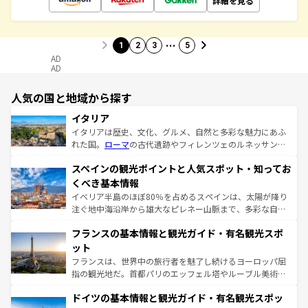
詳細を見る
…
1
2
3
5
AD
AD
人気の国と地域から探す
イタリア
イタリアは歴史、文化、グルメ、自然と多彩な魅力にあふ
れた国。
ローマ
の古代遺跡やフィレンツェのルネッサンス
美術、ヴェネツィアの運河など、歴史あるスポットはもち
スペインの観光ポイントと人気スポット・知ってお
ろん、トスカーナの美しい田園風景やアマルフィ海岸の絶
景など、自然景観も見逃せない。観光の合間には、本場の
くべき基本情報
ピザやパスタなど、絶品のイタリア料理を堪能することも
イベリア半島のほぼ80％を占めるスペインは、太陽が降り
できる。朝目覚めてから夜眠るまで、すべての瞬間を楽し
注ぐ地中海沿岸から雄大なピレネー山脈まで、多彩な自然
ませてくれるイタリアで、忘れられない旅をしてみよう！
と文化が詰まったヨーロッパ屈指の旅行先だ。多様な地域
なお、新着のイタリア情報は
コンテンツ一覧
を参照してほ
フランスの基本情報と観光ガイド・有名観光スポ
文化が根付くこの国では、情熱的なフラメンコ、熱気あふ
しい。
れる闘牛、そして美味しいタパスが生活の一部となってい
ット
る。首都マドリードの洗練された雰囲気や、バルセロナの
フランスは、世界中の旅行者を魅了し続けるヨーロッパ屈
アートに溢れた街角から、地方では古代ローマ遺跡や中世
指の観光地だ。首都パリのエッフェル塔やルーブル美術館
の城塞都市、穏やかなビーチリゾートまで多彩な表情を見
といった象徴的なスポットから、田舎町の古風な美しさま
せる。地方によって風土や気候が異なるスペインはその個
ドイツの基本情報と観光ガイド・有名観光スポッ
で、幅広い魅力が詰まっている。華麗な宮殿、歴史的な大
性で訪れる人を魅了する。 なお、新着のスペイン情報は
コ