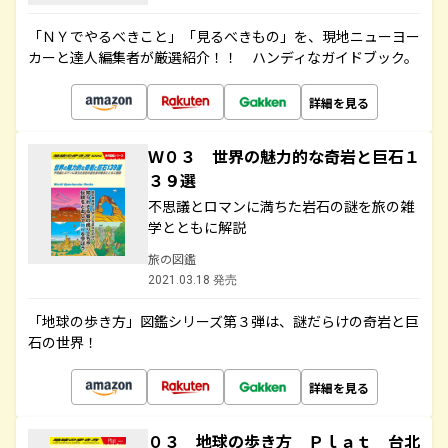
「ＮＹでやるべきこと」「見るべきもの」を、現地ニューヨー
カーと達人編集者が厳選紹介！！ ハンディなガイドブック。
詳細を見る
Ｗ０３ 世界の魅力的な奇岩と巨石１
３９選
不思議とロマンに満ちた岩石の謎を旅の雑
学とともに解説
旅の図鑑
2021.03.18 発売
「地球の歩き方」図鑑シリーズ第３弾は、謎だらけの奇岩と巨
石の世界！
詳細を見る
０３ 地球の歩き方 Ｐｌａｔ 台北