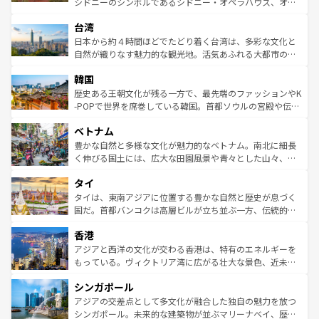
シドニーのシンボルであるシドニー・オペラハウス、オー
ならではの贅沢な旅のスタイルだ。 なお、新着のアメリカ
れるおもてなしの心で訪れる人々を迎えてくれるハワイの
ストラリア東海岸北部に広がる大サンゴ礁地帯グレートバ
情報は
コンテンツ一覧
を参照してほしい。
人々、おいしいローカルフードやハワイアンミュージッ
台湾
リアリーフや大陸中央部にそびえるウルル（エアーズロッ
ク、伝統的なフラダンスなど、すべてがハワイの魅力を彩
ク）、タスマニアの美しい原生林やケアンズの熱帯雨林な
日本から約４時間ほどでたどり着く台湾は、多彩な文化と
っている。訪れるたびに新しい発見と感動が待っているハ
ど、見どころがたくさん。また、カフェやワイン、オージ
自然が織りなす魅力的な観光地。活気あふれる大都市の台
ワイを、存分に味わってほしい。 なお、新着のハワイ情報
ービーフなどの食文化も豊かで、美味しいものであふれて
北やノスタルジックな町並みが人気な九份（ジォウフェ
は
コンテンツ一覧
を参照してほしい。
韓国
いる。アクティビティも充実しており、サーフィンやダイ
ン）、静ひつな山岳地帯である台湾東部など、都市の喧騒
ビング、ハイキングなど、アウトドア好きにはたまらな
と山間の静けさが共存しており、訪れる人に新しい発見と
歴史ある王朝文化が残る一方で、最先端のファッションやK
い。オーストラリアの多彩な魅力を存分に味わいつくそ
驚きをもたらしてくれる。また、奥深い台湾の食文化も魅
-POPで世界を席巻している韓国。首都ソウルの宮殿や伝統
う。 なお、新着のオーストラリア情報は
コンテンツ一覧
を
力で、夜市などの屋台グルメから高級料理、ヘルシーで美
家屋が並ぶエリアでは韓国の歴史と文化に浸ることがで
参照してほしい。
ベトナム
容にもいいと評判のスイーツなど、バラエティ豊かな料理
き、地方に足を延ばせば四季折々の自然美を楽しむことが
が味わえる。 なお、新着の台湾情報は
コンテンツ一覧
を参
できる。そして、キムチや焼肉、絶品のストリートフード
豊かな自然と多様な文化が魅力的なベトナム。南北に細長
照してほしい。
まで、さまざまな韓国料理が待っている。夜には、韓国な
く伸びる国土には、広大な田園風景や青々とした山々、世
らではのナイトライフも堪能できる。あたたかいホスピタ
界遺産に登録された壮大な自然景観が点在し、都市部では
タイ
リティに包まれながら、韓国の多彩な魅力を心ゆくまで味
急速な発展と共に伝統が息づく。ハノイの古い町並みやホ
わってみてほしい。 なお、新着の韓国情報は
コンテンツ一
ーチミン市のフランス統治時代の建物も、独特の雰囲気を
タイは、東南アジアに位置する豊かな自然と歴史が息づく
覧
を参照してほしい。
醸し出している。また、バラエティの豊かさとおいしさで
国だ。首都バンコクは高層ビルが立ち並ぶ一方、伝統的な
世界中の食通を魅了してやまないベトナム料理も魅力のひ
寺院や市場がいたるところに点在し、古きよき文化と現代
香港
とつ。フォーやバインミー、ベトナムコーヒーなどは、ぜ
の活気が交差している。北部ではチェンマイなどの山岳地
ひ現地で味わいたい。どの地域を訪れてもあたたかい人々
帯で自然と触れ合い、南部ではプーケットやクラビの美し
アジアと西洋の文化が交わる香港は、特有のエネルギーを
が旅行者を迎えてくれるので、きっと忘れられない旅にな
いビーチでリゾート気分を楽しむことができる。タイ料理
もっている。ヴィクトリア湾に広がる壮大な景色、近未来
るはずだ。 なお、新着のベトナム情報は
コンテンツ一覧
を
は世界的に有名で、屋台から高級レストランまで味覚を刺
的なアートスポット、そして歴史と現代が融合した町並
参照してほしい。
シンガポール
激する。気候は一年中温暖で、どの季節にも異なる楽しみ
み、どこを訪れても感動するはず。観光スポットが密集し
が待っている。親しみやすいタイの人々、仏教を中心とし
ており、効率よく見どころを回れるのも魅力。息をのむよ
アジアの交差点として多文化が融合した独自の魅力を放つ
た文化、そして多様な観光資源が、訪れる旅人を魅了し続
うな絶景から文化的な体験まで、香港を存分に楽しみ尽く
シンガポール。未来的な建築物が並ぶマリーナベイ、歴史