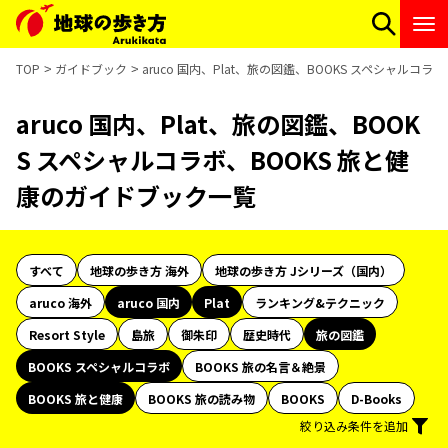
TOP
ガイドブック
aruco 国内、Plat、旅の図鑑、BOOKS スペシャルコ
aruco 国内、Plat、旅の図鑑、BOOK
S スペシャルコラボ、BOOKS 旅と健
康のガイドブック一覧
すべて
地球の歩き方 海外
地球の歩き方 Jシリーズ（国内）
aruco 海外
aruco 国内
Plat
ランキング&テクニック
Resort Style
島旅
御朱印
歴史時代
旅の図鑑
BOOKS スペシャルコラボ
BOOKS 旅の名言＆絶景
BOOKS 旅と健康
BOOKS 旅の読み物
BOOKS
D-Books
絞り込み条件を追加