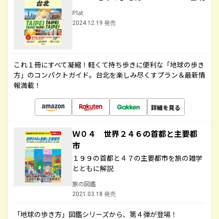
Plat
2024.12.19 発売
これ１冊にすべて凝縮！軽くて持ち歩きに便利な「地球の歩き
方」のコンパクトガイド。台北を楽しみ尽くすプラン＆最新情
報満載！
詳細を見る
Ｗ０４ 世界２４６の首都と主要都
市
１９９の首都と４７の主要都市を旅の雑学
とともに解説
旅の図鑑
2021.03.18 発売
「地球の歩き方」図鑑シリーズから、第４弾が登場！