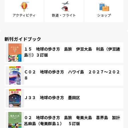
アクティビティ
鉄道・フライト
ショップ
新刊ガイドブック
１５ 地球の歩き方 島旅 伊豆大島 利島（伊豆諸
島①）３訂版
Ｃ０２ 地球の歩き方 ハワイ島 ２０２７～２０２
８
Ｊ３３ 地球の歩き方 墨田区
０２ 地球の歩き方 島旅 奄美大島 喜界島 加計
呂麻島（奄美群島１） ５訂版