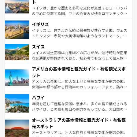
聖堂、美しいビーチ、そして豊かな自然が、訪れる者を心
ト
ンテンツ一覧
を参照してほしい。
から魅了する。また、フランスは美食の国としても知ら
ドイツは、豊かな歴史と多彩な文化が交差するヨーロッパ
れ、フランス料理はユネスコ無形文化遺産にも登録されて
の中心に位置する国。中世の街並みが残るロマンチック街
いる。シャンパンの発祥地であるランス、プロヴァンスの
道から、未来を先取りするようなモダンな都市まで多様な
香り高いラベンダー畑など、多彩な楽しみ方が可能だ。さ
イギリス
顔を持つこの国は、どこを歩いても飽きることがない。ベ
らに、パリ以外の地域にも魅力が溢れており、どの街角に
ルリンの文化的活気、バイエルン州のアルプスの絶景、そ
イギリスは、古きよき伝統と最先端が共存する国。ウェス
も豊かな歴史と文化が息づいている。パリ以外の個性あふ
してライン川沿いのワイン畑といった風景は必見。ビール
トミンスター寺院や大英博物館のようなランドマーク、歴
れる地方に足を運ぶとそれぞれで全く異なる文化を体験で
とソーセージを味わいながら地元の人と過ごす楽しい時間
史ある大学都市、美しい丘陵地帯や牧歌的な風景など、エ
きるだろう。 なお、新着のフランス情報は
コンテンツ一覧
スイス
は、お酒好きな人にはぜひ体験してほしい。 なお、新着の
リアごとに異なる魅力がある。また、優雅なアフタヌーン
を参照してほしい。
ドイツ情報は
コンテンツ一覧
を参照してほしい。
ティー、ビール好きにはたまらない英国パブ、サッカー観
スイスの国土面積は九州ほどの広さだが、運行時刻が正確
戦など、本場だからこそできる体験も豊富。イギリスを旅
な交通網が整備されており、初心者でも安心して個人旅行
して楽しみつくそう。 なお、新着のイギリス情報は
コンテ
を楽しめる。日本同様に時刻表どおりの旅が可能だ。中世
アメリカの基本情報と観光ガイド・有名観光スポ
ンツ一覧
を参照してほしい。
の建物がそのまま残る町や、スイスならではのユニークな
博物館もあり、アルプス観光だけでなく町歩きも満喫する
ット
ことができる。国民の所得が高いため物価も高いが、旅行
アメリカ合衆国は、広大な土地と多様な文化が魅力の国。
者向けの交通パス提供のサービスもあり、うまく活用すれ
東海岸の都市部から西海岸のカリフォルニアまで、訪れる
ば市内交通費無料で観光を楽しむこともできる。 なお、新
場所ごとに異なる風景と体験が待っている。ニューヨーク
着のスイス情報は
コンテンツ一覧
を参照してほしい。
ハワイ
のような巨大都市は、観光、ショッピング、エンターテイ
ンメントが詰まった刺激的なスポットだ。一方、アメリカ
年間を通じて温暖な気候に恵まれ、多くの島で構成される
西部には大自然が広がり、グランドキャニオンやイエロー
ハワイは、どの島も独自の魅力をもっている。大自然の神
ストーン国立公園といった絶景が堪能できる。さらに、南
秘を感じたいなら、火山が生み出した壮大な景観を誇るハ
オーストラリアの基本情報と観光ガイド・有名観
部のニューオーリンズでは、音楽と美食が融合した独特の
ワイ島は見逃せない。また、定番の観光地といえばオアフ
文化が魅力。旅行者はアメリカの各地域で異なる魅力を楽
島だが、静かな自然を求めるならマウイ島やカウアイ島が
光スポット
しみながら、その多様性と豊かな歴史を感じることができ
おすすめ。エメラルドグリーンに輝く海をはじめ、豊かな
オーストラリアは、壮大な自然と多様な文化が魅力の国。
るだろう。車でのロードトリップや列車の旅も、アメリカ
文化や歴史が息づいている。「アロハスピリット」と呼ば