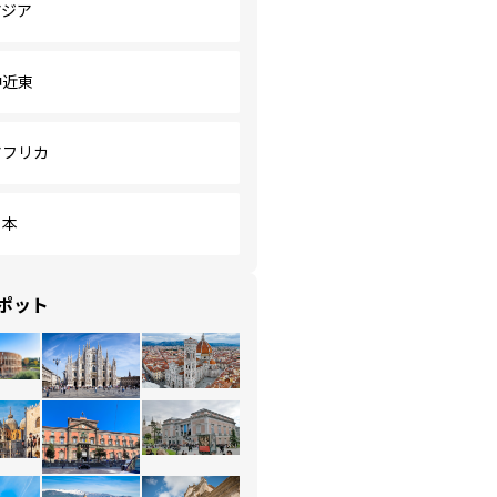
アジア
中近東
アフリカ
日本
ポット