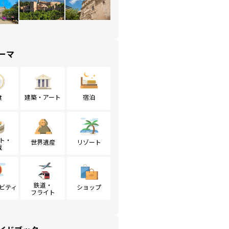
ーマ
食
建築・アート
宿泊
ト・
世界遺産
リゾート
戦
鉄道・
ビティ
ショップ
フライト