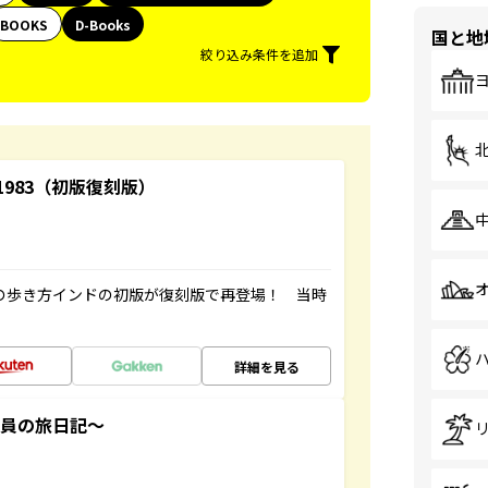
BOOKS
D-Books
国と地
絞り込み条件を追加
-1983（初版復刻版）
球の歩き方インドの初版が復刻版で再登場！ 当時
詳細を見る
社員の旅日記～