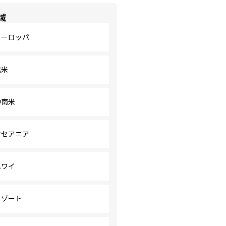
域
ヨーロッパ
北米
中南米
オセアニア
ハワイ
リゾート