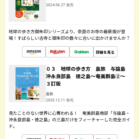
2024.06.27 発売
地球の歩き方御朱印シリーズより、奈良のお寺の最新版が登
場！すばらしい古寺と御朱印の数々に合いに出かけませんか？
詳細を見る
０３ 地球の歩き方 島旅 与論島
沖永良部島 徳之島～奄美群島②～
３訂版
島旅
2025.12.11 発売
見たことのない世界に心奪われる！ 奄美群島南部「与論島・
沖永良部島・徳之島」の三島だけをフィーチャーした完全ガイ
ド。