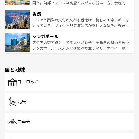
覧
を参照してほしい。
醸し出している。また、バラエティの豊かさとおいしさで
国だ。首都バンコクは高層ビルが立ち並ぶ一方、伝統的な
世界中の食通を魅了してやまないベトナム料理も魅力のひ
寺院や市場がいたるところに点在し、古きよき文化と現代
香港
とつ。フォーやバインミー、ベトナムコーヒーなどは、ぜ
の活気が交差している。北部ではチェンマイなどの山岳地
ひ現地で味わいたい。どの地域を訪れてもあたたかい人々
帯で自然と触れ合い、南部ではプーケットやクラビの美し
アジアと西洋の文化が交わる香港は、特有のエネルギーを
が旅行者を迎えてくれるので、きっと忘れられない旅にな
いビーチでリゾート気分を楽しむことができる。タイ料理
もっている。ヴィクトリア湾に広がる壮大な景色、近未来
るはずだ。 なお、新着のベトナム情報は
コンテンツ一覧
を
は世界的に有名で、屋台から高級レストランまで味覚を刺
的なアートスポット、そして歴史と現代が融合した町並
参照してほしい。
シンガポール
激する。気候は一年中温暖で、どの季節にも異なる楽しみ
み、どこを訪れても感動するはず。観光スポットが密集し
が待っている。親しみやすいタイの人々、仏教を中心とし
ており、効率よく見どころを回れるのも魅力。息をのむよ
アジアの交差点として多文化が融合した独自の魅力を放つ
た文化、そして多様な観光資源が、訪れる旅人を魅了し続
うな絶景から文化的な体験まで、香港を存分に楽しみ尽く
シンガポール。未来的な建築物が並ぶマリーナベイ、歴史
ける。 なお、新着のタイ情報は
コンテンツ一覧
を参照して
そう。 なお、新着の香港情報は
コンテンツ一覧
を参照して
と伝統を感じられるエスニックタウン、多数の緑豊かな公
ほしい。
ほしい。
園や自然保護区など、自然が調和した近代的な景観と文化
の多様性あふれるカラフルな町は、どこを歩いても新しい
国と地域
発見がある。さらに、治安のよさや充実した公共交通機関
も、旅行者にとっては魅力的なポイント。グルメも豊富
で、ホーカーズは地元の風情を楽しめる外せないスポット
ヨーロッパ
だ。訪れる人を飽きさせないシンガポールで、多様な魅力
を体感しよう。 なお、新着のシンガポール情報は
コンテン
ツ一覧
を参照してほしい。
北米
中南米