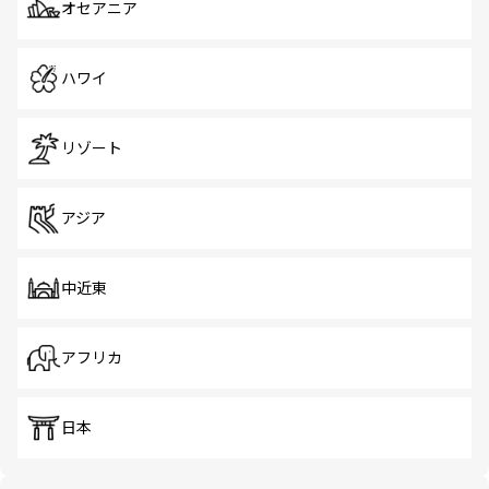
オセアニア
ハワイ
リゾート
アジア
中近東
アフリカ
日本