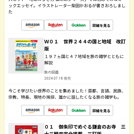
ックエッセイ。イラストレーター柴田かおるが書きおろしまし
た
詳細を見る
Ｗ０１ 世界２４４の国と地域 改訂
版
１９７ヵ国と４７地域を旅の雑学とともに
解説
旅の図鑑
2024.07.18 発売
今こそ学びたい世界のことを集めました！首都、言語、民族、
宗教、特長、現地の挨拶、誰かに話したくなる旅の雑学も。
詳細を見る
０１ 御朱印でめぐる鎌倉のお寺 三
十三観音完全掲載 三訂版