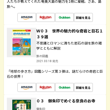
人たちが教えてくれた奄美大島の魅力を1冊に凝縮。さあ、島
旅へ。
詳細を見る
Ｗ０３ 世界の魅力的な奇岩と巨石１
３９選
不思議とロマンに満ちた岩石の謎を旅の雑
学とともに解説
旅の図鑑
2021.03.18 発売
「地球の歩き方」図鑑シリーズ第３弾は、謎だらけの奇岩と巨
石の世界！
詳細を見る
０３ 御朱印でめぐる奈良のお寺
御朱印