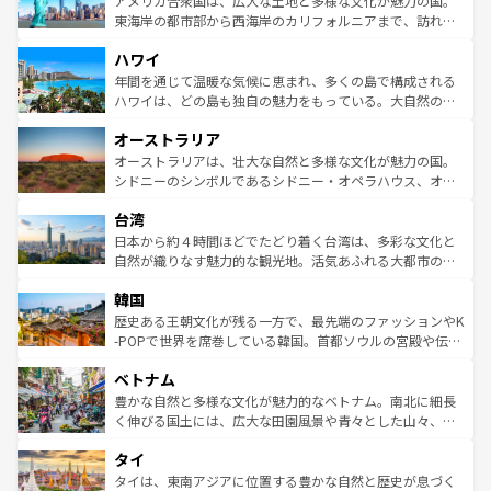
アメリカ合衆国は、広大な土地と多様な文化が魅力の国。
ことができる。国民の所得が高いため物価も高いが、旅行
東海岸の都市部から西海岸のカリフォルニアまで、訪れる
者向けの交通パス提供のサービスもあり、うまく活用すれ
場所ごとに異なる風景と体験が待っている。ニューヨーク
ハワイ
ば市内交通費無料で観光を楽しむこともできる。 なお、新
のような巨大都市は、観光、ショッピング、エンターテイ
着のスイス情報は
コンテンツ一覧
を参照してほしい。
ンメントが詰まった刺激的なスポットだ。一方、アメリカ
年間を通じて温暖な気候に恵まれ、多くの島で構成される
西部には大自然が広がり、グランドキャニオンやイエロー
ハワイは、どの島も独自の魅力をもっている。大自然の神
ストーン国立公園といった絶景が堪能できる。さらに、南
秘を感じたいなら、火山が生み出した壮大な景観を誇るハ
オーストラリア
部のニューオーリンズでは、音楽と美食が融合した独特の
ワイ島は見逃せない。また、定番の観光地といえばオアフ
文化が魅力。旅行者はアメリカの各地域で異なる魅力を楽
島だが、静かな自然を求めるならマウイ島やカウアイ島が
オーストラリアは、壮大な自然と多様な文化が魅力の国。
しみながら、その多様性と豊かな歴史を感じることができ
おすすめ。エメラルドグリーンに輝く海をはじめ、豊かな
シドニーのシンボルであるシドニー・オペラハウス、オー
るだろう。車でのロードトリップや列車の旅も、アメリカ
文化や歴史が息づいている。「アロハスピリット」と呼ば
ストラリア東海岸北部に広がる大サンゴ礁地帯グレートバ
ならではの贅沢な旅のスタイルだ。 なお、新着のアメリカ
台湾
れるおもてなしの心で訪れる人々を迎えてくれるハワイの
リアリーフや大陸中央部にそびえるウルル（エアーズロッ
情報は
コンテンツ一覧
を参照してほしい。
人々、おいしいローカルフードやハワイアンミュージッ
ク）、タスマニアの美しい原生林やケアンズの熱帯雨林な
日本から約４時間ほどでたどり着く台湾は、多彩な文化と
ク、伝統的なフラダンスなど、すべてがハワイの魅力を彩
ど、見どころがたくさん。また、カフェやワイン、オージ
自然が織りなす魅力的な観光地。活気あふれる大都市の台
っている。訪れるたびに新しい発見と感動が待っているハ
ービーフなどの食文化も豊かで、美味しいものであふれて
北やノスタルジックな町並みが人気な九份（ジォウフェ
ワイを、存分に味わってほしい。 なお、新着のハワイ情報
韓国
いる。アクティビティも充実しており、サーフィンやダイ
ン）、静ひつな山岳地帯である台湾東部など、都市の喧騒
は
コンテンツ一覧
を参照してほしい。
ビング、ハイキングなど、アウトドア好きにはたまらな
と山間の静けさが共存しており、訪れる人に新しい発見と
歴史ある王朝文化が残る一方で、最先端のファッションやK
い。オーストラリアの多彩な魅力を存分に味わいつくそ
驚きをもたらしてくれる。また、奥深い台湾の食文化も魅
-POPで世界を席巻している韓国。首都ソウルの宮殿や伝統
う。 なお、新着のオーストラリア情報は
コンテンツ一覧
を
力で、夜市などの屋台グルメから高級料理、ヘルシーで美
家屋が並ぶエリアでは韓国の歴史と文化に浸ることがで
参照してほしい。
ベトナム
容にもいいと評判のスイーツなど、バラエティ豊かな料理
き、地方に足を延ばせば四季折々の自然美を楽しむことが
が味わえる。 なお、新着の台湾情報は
コンテンツ一覧
を参
できる。そして、キムチや焼肉、絶品のストリートフード
豊かな自然と多様な文化が魅力的なベトナム。南北に細長
照してほしい。
まで、さまざまな韓国料理が待っている。夜には、韓国な
く伸びる国土には、広大な田園風景や青々とした山々、世
らではのナイトライフも堪能できる。あたたかいホスピタ
界遺産に登録された壮大な自然景観が点在し、都市部では
タイ
リティに包まれながら、韓国の多彩な魅力を心ゆくまで味
急速な発展と共に伝統が息づく。ハノイの古い町並みやホ
わってみてほしい。 なお、新着の韓国情報は
コンテンツ一
ーチミン市のフランス統治時代の建物も、独特の雰囲気を
タイは、東南アジアに位置する豊かな自然と歴史が息づく