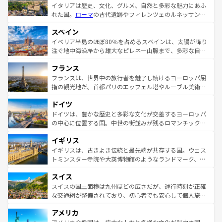
イタリアは歴史、文化、グルメ、自然と多彩な魅力にあふ
れた国。
ローマ
の古代遺跡やフィレンツェのルネッサンス
美術、ヴェネツィアの運河など、歴史あるスポットはもち
スペイン
ろん、トスカーナの美しい田園風景やアマルフィ海岸の絶
景など、自然景観も見逃せない。観光の合間には、本場の
イベリア半島のほぼ80％を占めるスペインは、太陽が降り
ピザやパスタなど、絶品のイタリア料理を堪能することも
注ぐ地中海沿岸から雄大なピレネー山脈まで、多彩な自然
できる。朝目覚めてから夜眠るまで、すべての瞬間を楽し
と文化が詰まったヨーロッパ屈指の旅行先だ。多様な地域
フランス
ませてくれるイタリアで、忘れられない旅をしてみよう！
文化が根付くこの国では、情熱的なフラメンコ、熱気あふ
なお、新着のイタリア情報は
コンテンツ一覧
を参照してほ
れる闘牛、そして美味しいタパスが生活の一部となってい
フランスは、世界中の旅行者を魅了し続けるヨーロッパ屈
しい。
る。首都マドリードの洗練された雰囲気や、バルセロナの
指の観光地だ。首都パリのエッフェル塔やルーブル美術館
アートに溢れた街角から、地方では古代ローマ遺跡や中世
といった象徴的なスポットから、田舎町の古風な美しさま
ドイツ
の城塞都市、穏やかなビーチリゾートまで多彩な表情を見
で、幅広い魅力が詰まっている。華麗な宮殿、歴史的な大
せる。地方によって風土や気候が異なるスペインはその個
聖堂、美しいビーチ、そして豊かな自然が、訪れる者を心
ドイツは、豊かな歴史と多彩な文化が交差するヨーロッパ
性で訪れる人を魅了する。 なお、新着のスペイン情報は
コ
から魅了する。また、フランスは美食の国としても知ら
の中心に位置する国。中世の街並みが残るロマンチック街
ンテンツ一覧
を参照してほしい。
れ、フランス料理はユネスコ無形文化遺産にも登録されて
道から、未来を先取りするようなモダンな都市まで多様な
イギリス
いる。シャンパンの発祥地であるランス、プロヴァンスの
顔を持つこの国は、どこを歩いても飽きることがない。ベ
香り高いラベンダー畑など、多彩な楽しみ方が可能だ。さ
ルリンの文化的活気、バイエルン州のアルプスの絶景、そ
イギリスは、古きよき伝統と最先端が共存する国。ウェス
らに、パリ以外の地域にも魅力が溢れており、どの街角に
してライン川沿いのワイン畑といった風景は必見。ビール
トミンスター寺院や大英博物館のようなランドマーク、歴
も豊かな歴史と文化が息づいている。パリ以外の個性あふ
とソーセージを味わいながら地元の人と過ごす楽しい時間
史ある大学都市、美しい丘陵地帯や牧歌的な風景など、エ
れる地方に足を運ぶとそれぞれで全く異なる文化を体験で
スイス
は、お酒好きな人にはぜひ体験してほしい。 なお、新着の
リアごとに異なる魅力がある。また、優雅なアフタヌーン
きるだろう。 なお、新着のフランス情報は
コンテンツ一覧
ドイツ情報は
コンテンツ一覧
を参照してほしい。
ティー、ビール好きにはたまらない英国パブ、サッカー観
スイスの国土面積は九州ほどの広さだが、運行時刻が正確
を参照してほしい。
戦など、本場だからこそできる体験も豊富。イギリスを旅
な交通網が整備されており、初心者でも安心して個人旅行
して楽しみつくそう。 なお、新着のイギリス情報は
コンテ
を楽しめる。日本同様に時刻表どおりの旅が可能だ。中世
アメリカ
ンツ一覧
を参照してほしい。
の建物がそのまま残る町や、スイスならではのユニークな
博物館もあり、アルプス観光だけでなく町歩きも満喫する