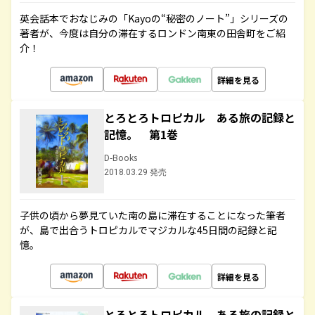
英会話本でおなじみの「Kayoの“秘密のノート”」シリーズの
著者が、今度は自分の滞在するロンドン南東の田舎町をご紹
介！
詳細を見る
とろとろトロピカル ある旅の記録と
記憶。 第1巻
D-Books
2018.03.29 発売
子供の頃から夢見ていた南の島に滞在することになった筆者
が、島で出合うトロピカルでマジカルな45日間の記録と記
憶。
詳細を見る
とろとろトロピカル ある旅の記録と