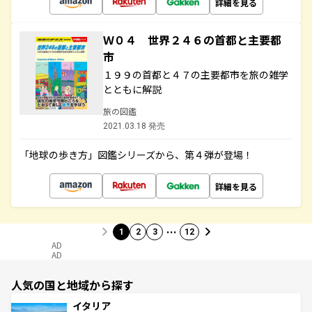
詳細を見る
Ｗ０４ 世界２４６の首都と主要都
市
１９９の首都と４７の主要都市を旅の雑学
とともに解説
旅の図鑑
2021.03.18 発売
「地球の歩き方」図鑑シリーズから、第４弾が登場！
詳細を見る
…
1
2
3
12
AD
AD
人気の国と地域から探す
イタリア