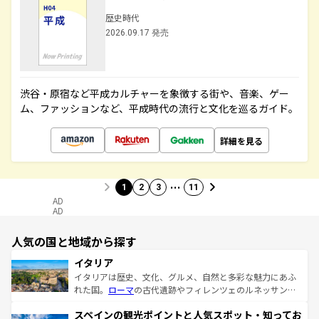
歴史時代
2026.09.17 発売
渋谷・原宿など平成カルチャーを象徴する街や、音楽、ゲー
ム、ファッションなど、平成時代の流行と文化を巡るガイド。
詳細を見る
…
1
2
3
11
AD
AD
人気の国と地域から探す
イタリア
イタリアは歴史、文化、グルメ、自然と多彩な魅力にあふ
れた国。
ローマ
の古代遺跡やフィレンツェのルネッサンス
美術、ヴェネツィアの運河など、歴史あるスポットはもち
スペインの観光ポイントと人気スポット・知ってお
ろん、トスカーナの美しい田園風景やアマルフィ海岸の絶