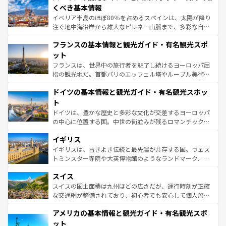
景など、自然景観も見逃せない。観光の合間には、本場の
くべき基本情報
ピザやパスタなど、絶品のイタリア料理を堪能することも
イベリア半島のほぼ80％を占めるスペインは、太陽が降り
できる。朝目覚めてから夜眠るまで、すべての瞬間を楽し
注ぐ地中海沿岸から雄大なピレネー山脈まで、多彩な自然
ませてくれるイタリアで、忘れられない旅をしてみよう！
と文化が詰まったヨーロッパ屈指の旅行先だ。多様な地域
なお、新着のイタリア情報は
コンテンツ一覧
を参照してほ
フランスの基本情報と観光ガイド・有名観光スポ
文化が根付くこの国では、情熱的なフラメンコ、熱気あふ
しい。
れる闘牛、そして美味しいタパスが生活の一部となってい
ット
る。首都マドリードの洗練された雰囲気や、バルセロナの
フランスは、世界中の旅行者を魅了し続けるヨーロッパ屈
アートに溢れた街角から、地方では古代ローマ遺跡や中世
指の観光地だ。首都パリのエッフェル塔やルーブル美術館
の城塞都市、穏やかなビーチリゾートまで多彩な表情を見
といった象徴的なスポットから、田舎町の古風な美しさま
せる。地方によって風土や気候が異なるスペインはその個
ドイツの基本情報と観光ガイド・有名観光スポッ
で、幅広い魅力が詰まっている。華麗な宮殿、歴史的な大
性で訪れる人を魅了する。 なお、新着のスペイン情報は
コ
聖堂、美しいビーチ、そして豊かな自然が、訪れる者を心
ト
ンテンツ一覧
を参照してほしい。
から魅了する。また、フランスは美食の国としても知ら
ドイツは、豊かな歴史と多彩な文化が交差するヨーロッパ
れ、フランス料理はユネスコ無形文化遺産にも登録されて
の中心に位置する国。中世の街並みが残るロマンチック街
いる。シャンパンの発祥地であるランス、プロヴァンスの
道から、未来を先取りするようなモダンな都市まで多様な
香り高いラベンダー畑など、多彩な楽しみ方が可能だ。さ
イギリス
顔を持つこの国は、どこを歩いても飽きることがない。ベ
らに、パリ以外の地域にも魅力が溢れており、どの街角に
ルリンの文化的活気、バイエルン州のアルプスの絶景、そ
イギリスは、古きよき伝統と最先端が共存する国。ウェス
も豊かな歴史と文化が息づいている。パリ以外の個性あふ
してライン川沿いのワイン畑といった風景は必見。ビール
トミンスター寺院や大英博物館のようなランドマーク、歴
れる地方に足を運ぶとそれぞれで全く異なる文化を体験で
とソーセージを味わいながら地元の人と過ごす楽しい時間
史ある大学都市、美しい丘陵地帯や牧歌的な風景など、エ
きるだろう。 なお、新着のフランス情報は
コンテンツ一覧
スイス
は、お酒好きな人にはぜひ体験してほしい。 なお、新着の
リアごとに異なる魅力がある。また、優雅なアフタヌーン
を参照してほしい。
ドイツ情報は
コンテンツ一覧
を参照してほしい。
ティー、ビール好きにはたまらない英国パブ、サッカー観
スイスの国土面積は九州ほどの広さだが、運行時刻が正確
戦など、本場だからこそできる体験も豊富。イギリスを旅
な交通網が整備されており、初心者でも安心して個人旅行
して楽しみつくそう。 なお、新着のイギリス情報は
コンテ
を楽しめる。日本同様に時刻表どおりの旅が可能だ。中世
アメリカの基本情報と観光ガイド・有名観光スポ
ンツ一覧
を参照してほしい。
の建物がそのまま残る町や、スイスならではのユニークな
博物館もあり、アルプス観光だけでなく町歩きも満喫する
ット