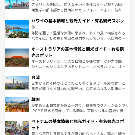
ことができる。国民の所得が高いため物価も高いが、旅行
アメリカ合衆国は、広大な土地と多様な文化が魅力の国。
者向けの交通パス提供のサービスもあり、うまく活用すれ
東海岸の都市部から西海岸のカリフォルニアまで、訪れる
ば市内交通費無料で観光を楽しむこともできる。 なお、新
場所ごとに異なる風景と体験が待っている。ニューヨーク
着のスイス情報は
コンテンツ一覧
を参照してほしい。
ハワイの基本情報と観光ガイド・有名観光スポッ
のような巨大都市は、観光、ショッピング、エンターテイ
ンメントが詰まった刺激的なスポットだ。一方、アメリカ
ト
西部には大自然が広がり、グランドキャニオンやイエロー
年間を通じて温暖な気候に恵まれ、多くの島で構成される
ストーン国立公園といった絶景が堪能できる。さらに、南
ハワイは、どの島も独自の魅力をもっている。大自然の神
部のニューオーリンズでは、音楽と美食が融合した独特の
秘を感じたいなら、火山が生み出した壮大な景観を誇るハ
文化が魅力。旅行者はアメリカの各地域で異なる魅力を楽
オーストラリアの基本情報と観光ガイド・有名観
ワイ島は見逃せない。また、定番の観光地といえばオアフ
しみながら、その多様性と豊かな歴史を感じることができ
島だが、静かな自然を求めるならマウイ島やカウアイ島が
光スポット
るだろう。車でのロードトリップや列車の旅も、アメリカ
おすすめ。エメラルドグリーンに輝く海をはじめ、豊かな
オーストラリアは、壮大な自然と多様な文化が魅力の国。
ならではの贅沢な旅のスタイルだ。 なお、新着のアメリカ
文化や歴史が息づいている。「アロハスピリット」と呼ば
シドニーのシンボルであるシドニー・オペラハウス、オー
情報は
コンテンツ一覧
を参照してほしい。
れるおもてなしの心で訪れる人々を迎えてくれるハワイの
ストラリア東海岸北部に広がる大サンゴ礁地帯グレートバ
人々、おいしいローカルフードやハワイアンミュージッ
台湾
リアリーフや大陸中央部にそびえるウルル（エアーズロッ
ク、伝統的なフラダンスなど、すべてがハワイの魅力を彩
ク）、タスマニアの美しい原生林やケアンズの熱帯雨林な
日本から約４時間ほどでたどり着く台湾は、多彩な文化と
っている。訪れるたびに新しい発見と感動が待っているハ
ど、見どころがたくさん。また、カフェやワイン、オージ
自然が織りなす魅力的な観光地。活気あふれる大都市の台
ワイを、存分に味わってほしい。 なお、新着のハワイ情報
ービーフなどの食文化も豊かで、美味しいものであふれて
北やノスタルジックな町並みが人気な九份（ジォウフェ
は
コンテンツ一覧
を参照してほしい。
韓国
いる。アクティビティも充実しており、サーフィンやダイ
ン）、静ひつな山岳地帯である台湾東部など、都市の喧騒
ビング、ハイキングなど、アウトドア好きにはたまらな
と山間の静けさが共存しており、訪れる人に新しい発見と
歴史ある王朝文化が残る一方で、最先端のファッションやK
い。オーストラリアの多彩な魅力を存分に味わいつくそ
驚きをもたらしてくれる。また、奥深い台湾の食文化も魅
-POPで世界を席巻している韓国。首都ソウルの宮殿や伝統
う。 なお、新着のオーストラリア情報は
コンテンツ一覧
を
力で、夜市などの屋台グルメから高級料理、ヘルシーで美
家屋が並ぶエリアでは韓国の歴史と文化に浸ることがで
参照してほしい。
ベトナムの基本情報と観光ガイド・有名観光スポ
容にもいいと評判のスイーツなど、バラエティ豊かな料理
き、地方に足を延ばせば四季折々の自然美を楽しむことが
が味わえる。 なお、新着の台湾情報は
コンテンツ一覧
を参
できる。そして、キムチや焼肉、絶品のストリートフード
ット
照してほしい。
まで、さまざまな韓国料理が待っている。夜には、韓国な
豊かな自然と多様な文化が魅力的なベトナム。南北に細長