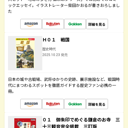
ックエッセイ。イラストレーター柴田かおるが書きおろしまし
た
詳細を見る
Ｈ０１ 戦国
歴史時代
2025.10.23 発売
日本の城や古戦場、武将ゆかりの史跡、展示施設など、戦国時
代にまつわるスポットを徹底ガイドする歴史ファン必携の一
冊。
詳細を見る
０１ 御朱印でめぐる鎌倉のお寺 三
十三観音完全掲載 三訂版