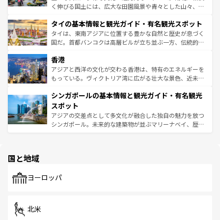
らではのナイトライフも堪能できる。あたたかいホスピタ
く伸びる国土には、広大な田園風景や青々とした山々、世
リティに包まれながら、韓国の多彩な魅力を心ゆくまで味
界遺産に登録された壮大な自然景観が点在し、都市部では
わってみてほしい。 なお、新着の韓国情報は
コンテンツ一
タイの基本情報と観光ガイド・有名観光スポット
急速な発展と共に伝統が息づく。ハノイの古い町並みやホ
覧
を参照してほしい。
ーチミン市のフランス統治時代の建物も、独特の雰囲気を
タイは、東南アジアに位置する豊かな自然と歴史が息づく
醸し出している。また、バラエティの豊かさとおいしさで
国だ。首都バンコクは高層ビルが立ち並ぶ一方、伝統的な
世界中の食通を魅了してやまないベトナム料理も魅力のひ
寺院や市場がいたるところに点在し、古きよき文化と現代
香港
とつ。フォーやバインミー、ベトナムコーヒーなどは、ぜ
の活気が交差している。北部ではチェンマイなどの山岳地
ひ現地で味わいたい。どの地域を訪れてもあたたかい人々
帯で自然と触れ合い、南部ではプーケットやクラビの美し
アジアと西洋の文化が交わる香港は、特有のエネルギーを
が旅行者を迎えてくれるので、きっと忘れられない旅にな
いビーチでリゾート気分を楽しむことができる。タイ料理
もっている。ヴィクトリア湾に広がる壮大な景色、近未来
るはずだ。 なお、新着のベトナム情報は
コンテンツ一覧
を
は世界的に有名で、屋台から高級レストランまで味覚を刺
的なアートスポット、そして歴史と現代が融合した町並
参照してほしい。
シンガポールの基本情報と観光ガイド・有名観光
激する。気候は一年中温暖で、どの季節にも異なる楽しみ
み、どこを訪れても感動するはず。観光スポットが密集し
が待っている。親しみやすいタイの人々、仏教を中心とし
ており、効率よく見どころを回れるのも魅力。息をのむよ
スポット
た文化、そして多様な観光資源が、訪れる旅人を魅了し続
うな絶景から文化的な体験まで、香港を存分に楽しみ尽く
アジアの交差点として多文化が融合した独自の魅力を放つ
ける。 なお、新着のタイ情報は
コンテンツ一覧
を参照して
そう。 なお、新着の香港情報は
コンテンツ一覧
を参照して
シンガポール。未来的な建築物が並ぶマリーナベイ、歴史
ほしい。
ほしい。
と伝統を感じられるエスニックタウン、多数の緑豊かな公
園や自然保護区など、自然が調和した近代的な景観と文化
の多様性あふれるカラフルな町は、どこを歩いても新しい
国と地域
発見がある。さらに、治安のよさや充実した公共交通機関
も、旅行者にとっては魅力的なポイント。グルメも豊富
で、ホーカーズは地元の風情を楽しめる外せないスポット
ヨーロッパ
だ。訪れる人を飽きさせないシンガポールで、多様な魅力
を体感しよう。 なお、新着のシンガポール情報は
コンテン
ツ一覧
を参照してほしい。
北米