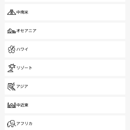
中南米
オセアニア
ハワイ
リゾート
アジア
中近東
アフリカ