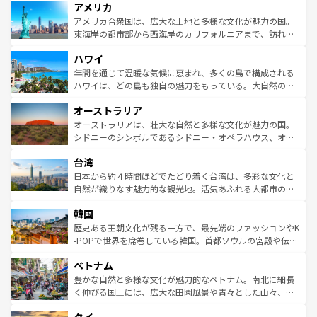
アメリカ
ンツ一覧
を参照してほしい。
の建物がそのまま残る町や、スイスならではのユニークな
博物館もあり、アルプス観光だけでなく町歩きも満喫する
アメリカ合衆国は、広大な土地と多様な文化が魅力の国。
ことができる。国民の所得が高いため物価も高いが、旅行
東海岸の都市部から西海岸のカリフォルニアまで、訪れる
者向けの交通パス提供のサービスもあり、うまく活用すれ
場所ごとに異なる風景と体験が待っている。ニューヨーク
ハワイ
ば市内交通費無料で観光を楽しむこともできる。 なお、新
のような巨大都市は、観光、ショッピング、エンターテイ
着のスイス情報は
コンテンツ一覧
を参照してほしい。
ンメントが詰まった刺激的なスポットだ。一方、アメリカ
年間を通じて温暖な気候に恵まれ、多くの島で構成される
西部には大自然が広がり、グランドキャニオンやイエロー
ハワイは、どの島も独自の魅力をもっている。大自然の神
ストーン国立公園といった絶景が堪能できる。さらに、南
秘を感じたいなら、火山が生み出した壮大な景観を誇るハ
オーストラリア
部のニューオーリンズでは、音楽と美食が融合した独特の
ワイ島は見逃せない。また、定番の観光地といえばオアフ
文化が魅力。旅行者はアメリカの各地域で異なる魅力を楽
島だが、静かな自然を求めるならマウイ島やカウアイ島が
オーストラリアは、壮大な自然と多様な文化が魅力の国。
しみながら、その多様性と豊かな歴史を感じることができ
おすすめ。エメラルドグリーンに輝く海をはじめ、豊かな
シドニーのシンボルであるシドニー・オペラハウス、オー
るだろう。車でのロードトリップや列車の旅も、アメリカ
文化や歴史が息づいている。「アロハスピリット」と呼ば
ストラリア東海岸北部に広がる大サンゴ礁地帯グレートバ
ならではの贅沢な旅のスタイルだ。 なお、新着のアメリカ
台湾
れるおもてなしの心で訪れる人々を迎えてくれるハワイの
リアリーフや大陸中央部にそびえるウルル（エアーズロッ
情報は
コンテンツ一覧
を参照してほしい。
人々、おいしいローカルフードやハワイアンミュージッ
ク）、タスマニアの美しい原生林やケアンズの熱帯雨林な
日本から約４時間ほどでたどり着く台湾は、多彩な文化と
ク、伝統的なフラダンスなど、すべてがハワイの魅力を彩
ど、見どころがたくさん。また、カフェやワイン、オージ
自然が織りなす魅力的な観光地。活気あふれる大都市の台
っている。訪れるたびに新しい発見と感動が待っているハ
ービーフなどの食文化も豊かで、美味しいものであふれて
北やノスタルジックな町並みが人気な九份（ジォウフェ
ワイを、存分に味わってほしい。 なお、新着のハワイ情報
韓国
いる。アクティビティも充実しており、サーフィンやダイ
ン）、静ひつな山岳地帯である台湾東部など、都市の喧騒
は
コンテンツ一覧
を参照してほしい。
ビング、ハイキングなど、アウトドア好きにはたまらな
と山間の静けさが共存しており、訪れる人に新しい発見と
歴史ある王朝文化が残る一方で、最先端のファッションやK
い。オーストラリアの多彩な魅力を存分に味わいつくそ
驚きをもたらしてくれる。また、奥深い台湾の食文化も魅
-POPで世界を席巻している韓国。首都ソウルの宮殿や伝統
う。 なお、新着のオーストラリア情報は
コンテンツ一覧
を
力で、夜市などの屋台グルメから高級料理、ヘルシーで美
家屋が並ぶエリアでは韓国の歴史と文化に浸ることがで
参照してほしい。
ベトナム
容にもいいと評判のスイーツなど、バラエティ豊かな料理
き、地方に足を延ばせば四季折々の自然美を楽しむことが
が味わえる。 なお、新着の台湾情報は
コンテンツ一覧
を参
できる。そして、キムチや焼肉、絶品のストリートフード
豊かな自然と多様な文化が魅力的なベトナム。南北に細長
照してほしい。
まで、さまざまな韓国料理が待っている。夜には、韓国な
く伸びる国土には、広大な田園風景や青々とした山々、世
らではのナイトライフも堪能できる。あたたかいホスピタ
界遺産に登録された壮大な自然景観が点在し、都市部では
リティに包まれながら、韓国の多彩な魅力を心ゆくまで味