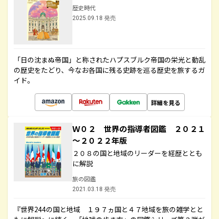
歴史時代
2025.09.18 発売
「日の沈まぬ帝国」と称されたハプスブルク帝国の栄光と動乱
の歴史をたどり、今なお各国に残る史跡を巡る歴史を旅するガ
イド。
詳細を見る
Ｗ０２ 世界の指導者図鑑 ２０２１
～２０２２年版
２０８の国と地域のリーダーを経歴ととも
に解説
旅の図鑑
2021.03.18 発売
『世界244の国と地域 １９７ヵ国と４７地域を旅の雑学とと