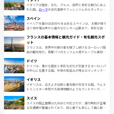
イタリアは歴史、文化、グルメ、自然と多彩な魅力にあふ
れた国。
ローマ
の古代遺跡やフィレンツェのルネッサンス
美術、ヴェネツィアの運河など、歴史あるスポットはもち
スペイン
ろん、トスカーナの美しい田園風景やアマルフィ海岸の絶
景など、自然景観も見逃せない。観光の合間には、本場の
イベリア半島のほぼ80％を占めるスペインは、太陽が降り
ピザやパスタなど、絶品のイタリア料理を堪能することも
注ぐ地中海沿岸から雄大なピレネー山脈まで、多彩な自然
できる。朝目覚めてから夜眠るまで、すべての瞬間を楽し
と文化が詰まったヨーロッパ屈指の旅行先だ。多様な地域
フランスの基本情報と観光ガイド・有名観光スポ
ませてくれるイタリアで、忘れられない旅をしてみよう！
文化が根付くこの国では、情熱的なフラメンコ、熱気あふ
なお、新着のイタリア情報は
コンテンツ一覧
を参照してほ
れる闘牛、そして美味しいタパスが生活の一部となってい
ット
しい。
る。首都マドリードの洗練された雰囲気や、バルセロナの
フランスは、世界中の旅行者を魅了し続けるヨーロッパ屈
アートに溢れた街角から、地方では古代ローマ遺跡や中世
指の観光地だ。首都パリのエッフェル塔やルーブル美術館
の城塞都市、穏やかなビーチリゾートまで多彩な表情を見
といった象徴的なスポットから、田舎町の古風な美しさま
せる。地方によって風土や気候が異なるスペインはその個
ドイツ
で、幅広い魅力が詰まっている。華麗な宮殿、歴史的な大
性で訪れる人を魅了する。 なお、新着のスペイン情報は
コ
聖堂、美しいビーチ、そして豊かな自然が、訪れる者を心
ドイツは、豊かな歴史と多彩な文化が交差するヨーロッパ
ンテンツ一覧
を参照してほしい。
から魅了する。また、フランスは美食の国としても知ら
の中心に位置する国。中世の街並みが残るロマンチック街
れ、フランス料理はユネスコ無形文化遺産にも登録されて
道から、未来を先取りするようなモダンな都市まで多様な
イギリス
いる。シャンパンの発祥地であるランス、プロヴァンスの
顔を持つこの国は、どこを歩いても飽きることがない。ベ
香り高いラベンダー畑など、多彩な楽しみ方が可能だ。さ
ルリンの文化的活気、バイエルン州のアルプスの絶景、そ
イギリスは、古きよき伝統と最先端が共存する国。ウェス
らに、パリ以外の地域にも魅力が溢れており、どの街角に
してライン川沿いのワイン畑といった風景は必見。ビール
トミンスター寺院や大英博物館のようなランドマーク、歴
も豊かな歴史と文化が息づいている。パリ以外の個性あふ
とソーセージを味わいながら地元の人と過ごす楽しい時間
史ある大学都市、美しい丘陵地帯や牧歌的な風景など、エ
れる地方に足を運ぶとそれぞれで全く異なる文化を体験で
スイス
は、お酒好きな人にはぜひ体験してほしい。 なお、新着の
リアごとに異なる魅力がある。また、優雅なアフタヌーン
きるだろう。 なお、新着のフランス情報は
コンテンツ一覧
ドイツ情報は
コンテンツ一覧
を参照してほしい。
ティー、ビール好きにはたまらない英国パブ、サッカー観
スイスの国土面積は九州ほどの広さだが、運行時刻が正確
を参照してほしい。
戦など、本場だからこそできる体験も豊富。イギリスを旅
な交通網が整備されており、初心者でも安心して個人旅行
して楽しみつくそう。 なお、新着のイギリス情報は
コンテ
を楽しめる。日本同様に時刻表どおりの旅が可能だ。中世