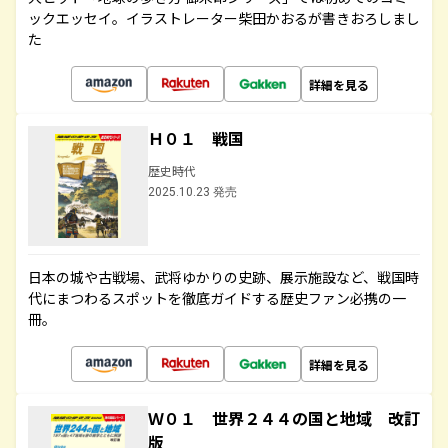
ックエッセイ。イラストレーター柴田かおるが書きおろしまし
た
詳細を見る
Ｈ０１ 戦国
歴史時代
2025.10.23 発売
日本の城や古戦場、武将ゆかりの史跡、展示施設など、戦国時
代にまつわるスポットを徹底ガイドする歴史ファン必携の一
冊。
詳細を見る
Ｗ０１ 世界２４４の国と地域 改訂
版