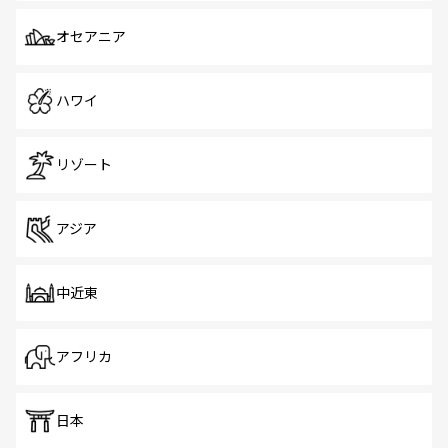
オセアニア
ハワイ
リゾート
アジア
中近東
アフリカ
日本