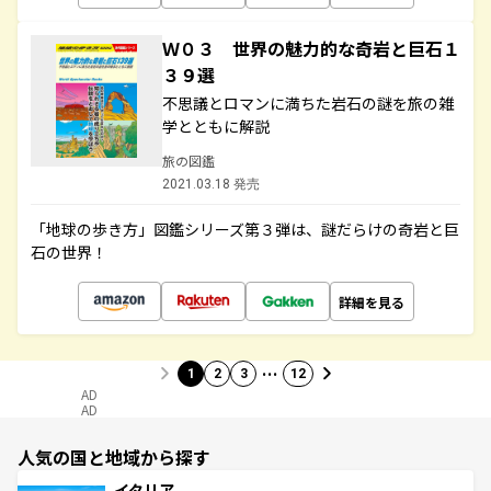
Ｗ０３ 世界の魅力的な奇岩と巨石１
３９選
不思議とロマンに満ちた岩石の謎を旅の雑
学とともに解説
旅の図鑑
2021.03.18 発売
「地球の歩き方」図鑑シリーズ第３弾は、謎だらけの奇岩と巨
石の世界！
詳細を見る
…
1
2
3
12
AD
AD
人気の国と地域から探す
イタリア