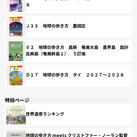
８
Ｊ３３ 地球の歩き方 墨田区
０２ 地球の歩き方 島旅 奄美大島 喜界島 加計
呂麻島（奄美群島１） ５訂版
Ｄ１７ 地球の歩き方 タイ ２０２７～２０２８
特設ページ
世界遺産ランキング
地球の歩き方 meets クリストファー・ノーラン監督