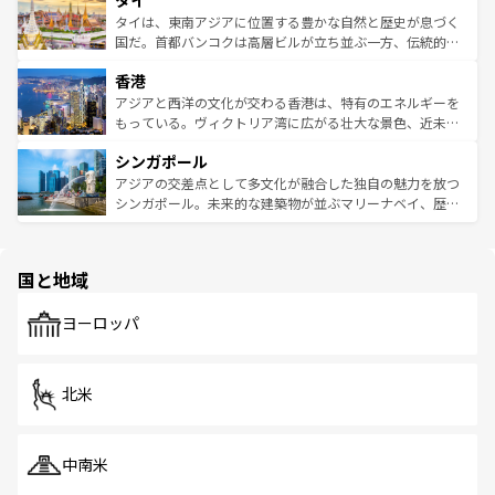
タイ
急速な発展と共に伝統が息づく。ハノイの古い町並みやホ
わってみてほしい。 なお、新着の韓国情報は
コンテンツ一
ーチミン市のフランス統治時代の建物も、独特の雰囲気を
タイは、東南アジアに位置する豊かな自然と歴史が息づく
覧
を参照してほしい。
醸し出している。また、バラエティの豊かさとおいしさで
国だ。首都バンコクは高層ビルが立ち並ぶ一方、伝統的な
世界中の食通を魅了してやまないベトナム料理も魅力のひ
寺院や市場がいたるところに点在し、古きよき文化と現代
香港
とつ。フォーやバインミー、ベトナムコーヒーなどは、ぜ
の活気が交差している。北部ではチェンマイなどの山岳地
ひ現地で味わいたい。どの地域を訪れてもあたたかい人々
帯で自然と触れ合い、南部ではプーケットやクラビの美し
アジアと西洋の文化が交わる香港は、特有のエネルギーを
が旅行者を迎えてくれるので、きっと忘れられない旅にな
いビーチでリゾート気分を楽しむことができる。タイ料理
もっている。ヴィクトリア湾に広がる壮大な景色、近未来
るはずだ。 なお、新着のベトナム情報は
コンテンツ一覧
を
は世界的に有名で、屋台から高級レストランまで味覚を刺
的なアートスポット、そして歴史と現代が融合した町並
参照してほしい。
シンガポール
激する。気候は一年中温暖で、どの季節にも異なる楽しみ
み、どこを訪れても感動するはず。観光スポットが密集し
が待っている。親しみやすいタイの人々、仏教を中心とし
ており、効率よく見どころを回れるのも魅力。息をのむよ
アジアの交差点として多文化が融合した独自の魅力を放つ
た文化、そして多様な観光資源が、訪れる旅人を魅了し続
うな絶景から文化的な体験まで、香港を存分に楽しみ尽く
シンガポール。未来的な建築物が並ぶマリーナベイ、歴史
ける。 なお、新着のタイ情報は
コンテンツ一覧
を参照して
そう。 なお、新着の香港情報は
コンテンツ一覧
を参照して
と伝統を感じられるエスニックタウン、多数の緑豊かな公
ほしい。
ほしい。
園や自然保護区など、自然が調和した近代的な景観と文化
の多様性あふれるカラフルな町は、どこを歩いても新しい
国と地域
発見がある。さらに、治安のよさや充実した公共交通機関
も、旅行者にとっては魅力的なポイント。グルメも豊富
で、ホーカーズは地元の風情を楽しめる外せないスポット
ヨーロッパ
だ。訪れる人を飽きさせないシンガポールで、多様な魅力
を体感しよう。 なお、新着のシンガポール情報は
コンテン
ツ一覧
を参照してほしい。
北米
中南米