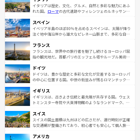
イタリアは歴史、文化、グルメ、自然と多彩な魅力にあふ
れた国。
ローマ
の古代遺跡やフィレンツェのルネッサンス
美術、ヴェネツィアの運河など、歴史あるスポットはもち
スペイン
ろん、トスカーナの美しい田園風景やアマルフィ海岸の絶
景など、自然景観も見逃せない。観光の合間には、本場の
イベリア半島のほぼ80％を占めるスペインは、太陽が降り
ピザやパスタなど、絶品のイタリア料理を堪能することも
注ぐ地中海沿岸から雄大なピレネー山脈まで、多彩な自然
できる。朝目覚めてから夜眠るまで、すべての瞬間を楽し
と文化が詰まったヨーロッパ屈指の旅行先だ。多様な地域
フランス
ませてくれるイタリアで、忘れられない旅をしてみよう！
文化が根付くこの国では、情熱的なフラメンコ、熱気あふ
なお、新着のイタリア情報は
コンテンツ一覧
を参照してほ
れる闘牛、そして美味しいタパスが生活の一部となってい
フランスは、世界中の旅行者を魅了し続けるヨーロッパ屈
しい。
る。首都マドリードの洗練された雰囲気や、バルセロナの
指の観光地だ。首都パリのエッフェル塔やルーブル美術館
アートに溢れた街角から、地方では古代ローマ遺跡や中世
といった象徴的なスポットから、田舎町の古風な美しさま
ドイツ
の城塞都市、穏やかなビーチリゾートまで多彩な表情を見
で、幅広い魅力が詰まっている。華麗な宮殿、歴史的な大
せる。地方によって風土や気候が異なるスペインはその個
聖堂、美しいビーチ、そして豊かな自然が、訪れる者を心
ドイツは、豊かな歴史と多彩な文化が交差するヨーロッパ
性で訪れる人を魅了する。 なお、新着のスペイン情報は
コ
から魅了する。また、フランスは美食の国としても知ら
の中心に位置する国。中世の街並みが残るロマンチック街
ンテンツ一覧
を参照してほしい。
れ、フランス料理はユネスコ無形文化遺産にも登録されて
道から、未来を先取りするようなモダンな都市まで多様な
イギリス
いる。シャンパンの発祥地であるランス、プロヴァンスの
顔を持つこの国は、どこを歩いても飽きることがない。ベ
香り高いラベンダー畑など、多彩な楽しみ方が可能だ。さ
ルリンの文化的活気、バイエルン州のアルプスの絶景、そ
イギリスは、古きよき伝統と最先端が共存する国。ウェス
らに、パリ以外の地域にも魅力が溢れており、どの街角に
してライン川沿いのワイン畑といった風景は必見。ビール
トミンスター寺院や大英博物館のようなランドマーク、歴
も豊かな歴史と文化が息づいている。パリ以外の個性あふ
とソーセージを味わいながら地元の人と過ごす楽しい時間
史ある大学都市、美しい丘陵地帯や牧歌的な風景など、エ
れる地方に足を運ぶとそれぞれで全く異なる文化を体験で
スイス
は、お酒好きな人にはぜひ体験してほしい。 なお、新着の
リアごとに異なる魅力がある。また、優雅なアフタヌーン
きるだろう。 なお、新着のフランス情報は
コンテンツ一覧
ドイツ情報は
コンテンツ一覧
を参照してほしい。
ティー、ビール好きにはたまらない英国パブ、サッカー観
スイスの国土面積は九州ほどの広さだが、運行時刻が正確
を参照してほしい。
戦など、本場だからこそできる体験も豊富。イギリスを旅
な交通網が整備されており、初心者でも安心して個人旅行
して楽しみつくそう。 なお、新着のイギリス情報は
コンテ
を楽しめる。日本同様に時刻表どおりの旅が可能だ。中世
アメリカ
ンツ一覧
を参照してほしい。
の建物がそのまま残る町や、スイスならではのユニークな