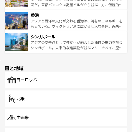
覧
を参照してほしい。
醸し出している。また、バラエティの豊かさとおいしさで
国だ。首都バンコクは高層ビルが立ち並ぶ一方、伝統的な
世界中の食通を魅了してやまないベトナム料理も魅力のひ
寺院や市場がいたるところに点在し、古きよき文化と現代
香港
とつ。フォーやバインミー、ベトナムコーヒーなどは、ぜ
の活気が交差している。北部ではチェンマイなどの山岳地
ひ現地で味わいたい。どの地域を訪れてもあたたかい人々
帯で自然と触れ合い、南部ではプーケットやクラビの美し
アジアと西洋の文化が交わる香港は、特有のエネルギーを
が旅行者を迎えてくれるので、きっと忘れられない旅にな
いビーチでリゾート気分を楽しむことができる。タイ料理
もっている。ヴィクトリア湾に広がる壮大な景色、近未来
るはずだ。 なお、新着のベトナム情報は
コンテンツ一覧
を
は世界的に有名で、屋台から高級レストランまで味覚を刺
的なアートスポット、そして歴史と現代が融合した町並
参照してほしい。
シンガポール
激する。気候は一年中温暖で、どの季節にも異なる楽しみ
み、どこを訪れても感動するはず。観光スポットが密集し
が待っている。親しみやすいタイの人々、仏教を中心とし
ており、効率よく見どころを回れるのも魅力。息をのむよ
アジアの交差点として多文化が融合した独自の魅力を放つ
た文化、そして多様な観光資源が、訪れる旅人を魅了し続
うな絶景から文化的な体験まで、香港を存分に楽しみ尽く
シンガポール。未来的な建築物が並ぶマリーナベイ、歴史
ける。 なお、新着のタイ情報は
コンテンツ一覧
を参照して
そう。 なお、新着の香港情報は
コンテンツ一覧
を参照して
と伝統を感じられるエスニックタウン、多数の緑豊かな公
ほしい。
ほしい。
園や自然保護区など、自然が調和した近代的な景観と文化
の多様性あふれるカラフルな町は、どこを歩いても新しい
国と地域
発見がある。さらに、治安のよさや充実した公共交通機関
も、旅行者にとっては魅力的なポイント。グルメも豊富
で、ホーカーズは地元の風情を楽しめる外せないスポット
ヨーロッパ
だ。訪れる人を飽きさせないシンガポールで、多様な魅力
を体感しよう。 なお、新着のシンガポール情報は
コンテン
ツ一覧
を参照してほしい。
北米
中南米