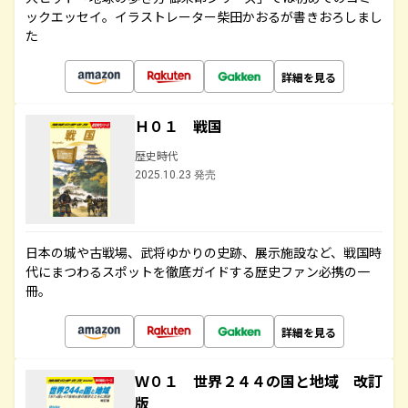
ックエッセイ。イラストレーター柴田かおるが書きおろしまし
た
詳細を見る
Ｈ０１ 戦国
歴史時代
2025.10.23 発売
日本の城や古戦場、武将ゆかりの史跡、展示施設など、戦国時
代にまつわるスポットを徹底ガイドする歴史ファン必携の一
冊。
詳細を見る
Ｗ０１ 世界２４４の国と地域 改訂
版