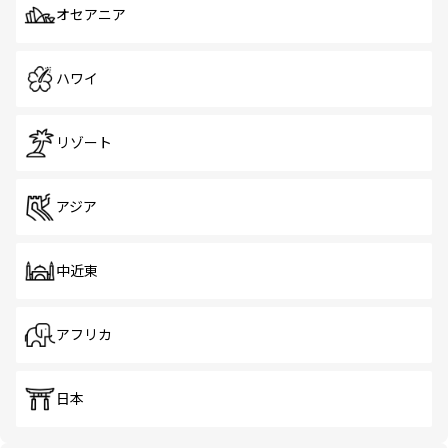
オセアニア
ハワイ
リゾート
アジア
中近東
アフリカ
日本