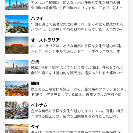
博物館もあり、アルプス観光だけでなく町歩きも満喫する
アメリカ合衆国は、広大な土地と多様な文化が魅力の国。
ことができる。国民の所得が高いため物価も高いが、旅行
東海岸の都市部から西海岸のカリフォルニアまで、訪れる
者向けの交通パス提供のサービスもあり、うまく活用すれ
場所ごとに異なる風景と体験が待っている。ニューヨーク
ハワイ
ば市内交通費無料で観光を楽しむこともできる。 なお、新
のような巨大都市は、観光、ショッピング、エンターテイ
着のスイス情報は
コンテンツ一覧
を参照してほしい。
ンメントが詰まった刺激的なスポットだ。一方、アメリカ
年間を通じて温暖な気候に恵まれ、多くの島で構成される
西部には大自然が広がり、グランドキャニオンやイエロー
ハワイは、どの島も独自の魅力をもっている。大自然の神
ストーン国立公園といった絶景が堪能できる。さらに、南
秘を感じたいなら、火山が生み出した壮大な景観を誇るハ
オーストラリア
部のニューオーリンズでは、音楽と美食が融合した独特の
ワイ島は見逃せない。また、定番の観光地といえばオアフ
文化が魅力。旅行者はアメリカの各地域で異なる魅力を楽
島だが、静かな自然を求めるならマウイ島やカウアイ島が
オーストラリアは、壮大な自然と多様な文化が魅力の国。
しみながら、その多様性と豊かな歴史を感じることができ
おすすめ。エメラルドグリーンに輝く海をはじめ、豊かな
シドニーのシンボルであるシドニー・オペラハウス、オー
るだろう。車でのロードトリップや列車の旅も、アメリカ
文化や歴史が息づいている。「アロハスピリット」と呼ば
ストラリア東海岸北部に広がる大サンゴ礁地帯グレートバ
ならではの贅沢な旅のスタイルだ。 なお、新着のアメリカ
台湾
れるおもてなしの心で訪れる人々を迎えてくれるハワイの
リアリーフや大陸中央部にそびえるウルル（エアーズロッ
情報は
コンテンツ一覧
を参照してほしい。
人々、おいしいローカルフードやハワイアンミュージッ
ク）、タスマニアの美しい原生林やケアンズの熱帯雨林な
日本から約４時間ほどでたどり着く台湾は、多彩な文化と
ク、伝統的なフラダンスなど、すべてがハワイの魅力を彩
ど、見どころがたくさん。また、カフェやワイン、オージ
自然が織りなす魅力的な観光地。活気あふれる大都市の台
っている。訪れるたびに新しい発見と感動が待っているハ
ービーフなどの食文化も豊かで、美味しいものであふれて
北やノスタルジックな町並みが人気な九份（ジォウフェ
ワイを、存分に味わってほしい。 なお、新着のハワイ情報
韓国
いる。アクティビティも充実しており、サーフィンやダイ
ン）、静ひつな山岳地帯である台湾東部など、都市の喧騒
は
コンテンツ一覧
を参照してほしい。
ビング、ハイキングなど、アウトドア好きにはたまらな
と山間の静けさが共存しており、訪れる人に新しい発見と
歴史ある王朝文化が残る一方で、最先端のファッションやK
い。オーストラリアの多彩な魅力を存分に味わいつくそ
驚きをもたらしてくれる。また、奥深い台湾の食文化も魅
-POPで世界を席巻している韓国。首都ソウルの宮殿や伝統
う。 なお、新着のオーストラリア情報は
コンテンツ一覧
を
力で、夜市などの屋台グルメから高級料理、ヘルシーで美
家屋が並ぶエリアでは韓国の歴史と文化に浸ることがで
参照してほしい。
ベトナム
容にもいいと評判のスイーツなど、バラエティ豊かな料理
き、地方に足を延ばせば四季折々の自然美を楽しむことが
が味わえる。 なお、新着の台湾情報は
コンテンツ一覧
を参
できる。そして、キムチや焼肉、絶品のストリートフード
豊かな自然と多様な文化が魅力的なベトナム。南北に細長
照してほしい。
まで、さまざまな韓国料理が待っている。夜には、韓国な
く伸びる国土には、広大な田園風景や青々とした山々、世
らではのナイトライフも堪能できる。あたたかいホスピタ
界遺産に登録された壮大な自然景観が点在し、都市部では
タイ
リティに包まれながら、韓国の多彩な魅力を心ゆくまで味
急速な発展と共に伝統が息づく。ハノイの古い町並みやホ
わってみてほしい。 なお、新着の韓国情報は
コンテンツ一
ーチミン市のフランス統治時代の建物も、独特の雰囲気を
タイは、東南アジアに位置する豊かな自然と歴史が息づく