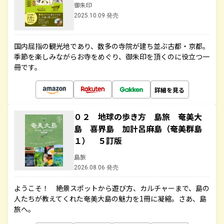
御朱印
2025.10.09 発売
国内屈指の観光地であり、数多の寺院が建ち並ぶ古都・京都。
季節を楽しみながらお寺をめぐり、御朱印を頂くのに役立つ一
冊です。
詳細を見る
０２ 地球の歩き方 島旅 奄美大
島 喜界島 加計呂麻島（奄美群島
１） ５訂版
島旅
2026.08.06 発売
ようこそ！ 絶景スポットから遊び方、カルチャーまで、島の
人たちが教えてくれた奄美大島の魅力を1冊に凝縮。さあ、島
旅へ。