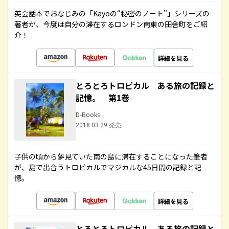
英会話本でおなじみの「Kayoの“秘密のノート”」シリーズの
著者が、今度は自分の滞在するロンドン南東の田舎町をご紹
介！
詳細を見る
とろとろトロピカル ある旅の記録と
記憶。 第1巻
D-Books
2018.03.29 発売
子供の頃から夢見ていた南の島に滞在することになった筆者
が、島で出合うトロピカルでマジカルな45日間の記録と記
憶。
詳細を見る
とろとろトロピカル ある旅の記録と