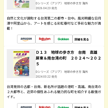
Dシリーズ（アジア） 地球の歩き方 海外
2026.04.23 発売
自然と文化が調和する台湾第二の都市・台中。風光明媚な日月
潭や阿里山から、アートを感じる彩虹眷村など多彩な魅力が満
載！
詳細を見る
Ｄ１３ 地球の歩き方 台南 高雄
屏東＆南台湾の町 ２０２４～２０２
５
Dシリーズ（アジア） 地球の歩き方 海外
2024.03.22 発売
台湾発祥の古都・台南、新名所が話題の港町・高雄。南台湾の
２大都市と、近郊の個性あふれる魅力的な町を紹介する最強ガ
イド。
詳細を見る