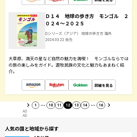
Ｄ１４ 地球の歩き方 モンゴル ２
０２４～２０２５
Dシリーズ（アジア） 地球の歩き方 海外
2024.03.22 発売
大草原、満天の星など自然の魅力を満喫！ モンゴルならでは
の旅の楽しみをガイド。遊牧民族の文化と魅力もあまねく紹
介。
詳細を見る
…
…
1
10
11
12
13
14
16
AD
AD
人気の国と地域から探す