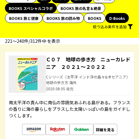
BOOKS スペシャルコラボ
BOOKS 旅の名言＆絶景
BOOKS 旅と健康
BOOKS 旅の読み物
BOOKS
D-Books
絞り込み条件を追加
221〜240件/312件中 を表示
Ｃ０７ 地球の歩き方 ニューカレド
ニア ２０２１～２０２２
Cシリーズ（太平洋 インド洋の島々&オセアニア）
地球の歩き方 海外
2020.08.05 発売
南太平洋の真ん中に南仏の雰囲気あふれる島がある。フランス
の香りに海の暮らしをプラスした太陽いっぱいの島をガイドし
つくします。
詳細を見る