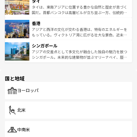
タイ
リティに包まれながら、韓国の多彩な魅力を心ゆくまで味
急速な発展と共に伝統が息づく。ハノイの古い町並みやホ
わってみてほしい。 なお、新着の韓国情報は
コンテンツ一
ーチミン市のフランス統治時代の建物も、独特の雰囲気を
タイは、東南アジアに位置する豊かな自然と歴史が息づく
覧
を参照してほしい。
醸し出している。また、バラエティの豊かさとおいしさで
国だ。首都バンコクは高層ビルが立ち並ぶ一方、伝統的な
世界中の食通を魅了してやまないベトナム料理も魅力のひ
寺院や市場がいたるところに点在し、古きよき文化と現代
香港
とつ。フォーやバインミー、ベトナムコーヒーなどは、ぜ
の活気が交差している。北部ではチェンマイなどの山岳地
ひ現地で味わいたい。どの地域を訪れてもあたたかい人々
帯で自然と触れ合い、南部ではプーケットやクラビの美し
アジアと西洋の文化が交わる香港は、特有のエネルギーを
が旅行者を迎えてくれるので、きっと忘れられない旅にな
いビーチでリゾート気分を楽しむことができる。タイ料理
もっている。ヴィクトリア湾に広がる壮大な景色、近未来
るはずだ。 なお、新着のベトナム情報は
コンテンツ一覧
を
は世界的に有名で、屋台から高級レストランまで味覚を刺
的なアートスポット、そして歴史と現代が融合した町並
参照してほしい。
シンガポール
激する。気候は一年中温暖で、どの季節にも異なる楽しみ
み、どこを訪れても感動するはず。観光スポットが密集し
が待っている。親しみやすいタイの人々、仏教を中心とし
ており、効率よく見どころを回れるのも魅力。息をのむよ
アジアの交差点として多文化が融合した独自の魅力を放つ
た文化、そして多様な観光資源が、訪れる旅人を魅了し続
うな絶景から文化的な体験まで、香港を存分に楽しみ尽く
シンガポール。未来的な建築物が並ぶマリーナベイ、歴史
ける。 なお、新着のタイ情報は
コンテンツ一覧
を参照して
そう。 なお、新着の香港情報は
コンテンツ一覧
を参照して
と伝統を感じられるエスニックタウン、多数の緑豊かな公
ほしい。
ほしい。
園や自然保護区など、自然が調和した近代的な景観と文化
の多様性あふれるカラフルな町は、どこを歩いても新しい
国と地域
発見がある。さらに、治安のよさや充実した公共交通機関
も、旅行者にとっては魅力的なポイント。グルメも豊富
で、ホーカーズは地元の風情を楽しめる外せないスポット
ヨーロッパ
だ。訪れる人を飽きさせないシンガポールで、多様な魅力
を体感しよう。 なお、新着のシンガポール情報は
コンテン
ツ一覧
を参照してほしい。
北米
中南米