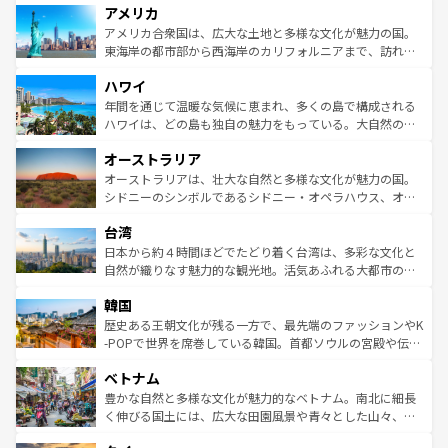
アメリカ
ンツ一覧
を参照してほしい。
の建物がそのまま残る町や、スイスならではのユニークな
博物館もあり、アルプス観光だけでなく町歩きも満喫する
アメリカ合衆国は、広大な土地と多様な文化が魅力の国。
ことができる。国民の所得が高いため物価も高いが、旅行
東海岸の都市部から西海岸のカリフォルニアまで、訪れる
者向けの交通パス提供のサービスもあり、うまく活用すれ
場所ごとに異なる風景と体験が待っている。ニューヨーク
ハワイ
ば市内交通費無料で観光を楽しむこともできる。 なお、新
のような巨大都市は、観光、ショッピング、エンターテイ
着のスイス情報は
コンテンツ一覧
を参照してほしい。
ンメントが詰まった刺激的なスポットだ。一方、アメリカ
年間を通じて温暖な気候に恵まれ、多くの島で構成される
西部には大自然が広がり、グランドキャニオンやイエロー
ハワイは、どの島も独自の魅力をもっている。大自然の神
ストーン国立公園といった絶景が堪能できる。さらに、南
秘を感じたいなら、火山が生み出した壮大な景観を誇るハ
オーストラリア
部のニューオーリンズでは、音楽と美食が融合した独特の
ワイ島は見逃せない。また、定番の観光地といえばオアフ
文化が魅力。旅行者はアメリカの各地域で異なる魅力を楽
島だが、静かな自然を求めるならマウイ島やカウアイ島が
オーストラリアは、壮大な自然と多様な文化が魅力の国。
しみながら、その多様性と豊かな歴史を感じることができ
おすすめ。エメラルドグリーンに輝く海をはじめ、豊かな
シドニーのシンボルであるシドニー・オペラハウス、オー
るだろう。車でのロードトリップや列車の旅も、アメリカ
文化や歴史が息づいている。「アロハスピリット」と呼ば
ストラリア東海岸北部に広がる大サンゴ礁地帯グレートバ
ならではの贅沢な旅のスタイルだ。 なお、新着のアメリカ
台湾
れるおもてなしの心で訪れる人々を迎えてくれるハワイの
リアリーフや大陸中央部にそびえるウルル（エアーズロッ
情報は
コンテンツ一覧
を参照してほしい。
人々、おいしいローカルフードやハワイアンミュージッ
ク）、タスマニアの美しい原生林やケアンズの熱帯雨林な
日本から約４時間ほどでたどり着く台湾は、多彩な文化と
ク、伝統的なフラダンスなど、すべてがハワイの魅力を彩
ど、見どころがたくさん。また、カフェやワイン、オージ
自然が織りなす魅力的な観光地。活気あふれる大都市の台
っている。訪れるたびに新しい発見と感動が待っているハ
ービーフなどの食文化も豊かで、美味しいものであふれて
北やノスタルジックな町並みが人気な九份（ジォウフェ
ワイを、存分に味わってほしい。 なお、新着のハワイ情報
韓国
いる。アクティビティも充実しており、サーフィンやダイ
ン）、静ひつな山岳地帯である台湾東部など、都市の喧騒
は
コンテンツ一覧
を参照してほしい。
ビング、ハイキングなど、アウトドア好きにはたまらな
と山間の静けさが共存しており、訪れる人に新しい発見と
歴史ある王朝文化が残る一方で、最先端のファッションやK
い。オーストラリアの多彩な魅力を存分に味わいつくそ
驚きをもたらしてくれる。また、奥深い台湾の食文化も魅
-POPで世界を席巻している韓国。首都ソウルの宮殿や伝統
う。 なお、新着のオーストラリア情報は
コンテンツ一覧
を
力で、夜市などの屋台グルメから高級料理、ヘルシーで美
家屋が並ぶエリアでは韓国の歴史と文化に浸ることがで
参照してほしい。
ベトナム
容にもいいと評判のスイーツなど、バラエティ豊かな料理
き、地方に足を延ばせば四季折々の自然美を楽しむことが
が味わえる。 なお、新着の台湾情報は
コンテンツ一覧
を参
できる。そして、キムチや焼肉、絶品のストリートフード
豊かな自然と多様な文化が魅力的なベトナム。南北に細長
照してほしい。
まで、さまざまな韓国料理が待っている。夜には、韓国な
く伸びる国土には、広大な田園風景や青々とした山々、世
らではのナイトライフも堪能できる。あたたかいホスピタ
界遺産に登録された壮大な自然景観が点在し、都市部では