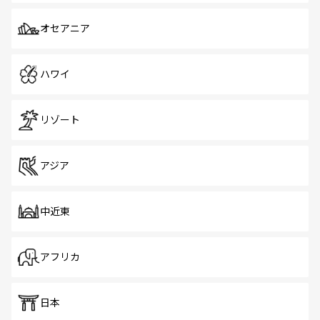
オセアニア
ハワイ
リゾート
アジア
中近東
アフリカ
日本