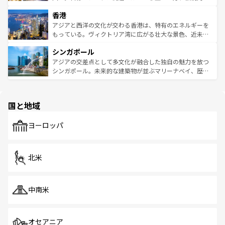
世界中の食通を魅了してやまないベトナム料理も魅力のひ
寺院や市場がいたるところに点在し、古きよき文化と現代
香港
とつ。フォーやバインミー、ベトナムコーヒーなどは、ぜ
の活気が交差している。北部ではチェンマイなどの山岳地
ひ現地で味わいたい。どの地域を訪れてもあたたかい人々
帯で自然と触れ合い、南部ではプーケットやクラビの美し
アジアと西洋の文化が交わる香港は、特有のエネルギーを
が旅行者を迎えてくれるので、きっと忘れられない旅にな
いビーチでリゾート気分を楽しむことができる。タイ料理
もっている。ヴィクトリア湾に広がる壮大な景色、近未来
るはずだ。 なお、新着のベトナム情報は
コンテンツ一覧
を
は世界的に有名で、屋台から高級レストランまで味覚を刺
的なアートスポット、そして歴史と現代が融合した町並
参照してほしい。
シンガポール
激する。気候は一年中温暖で、どの季節にも異なる楽しみ
み、どこを訪れても感動するはず。観光スポットが密集し
が待っている。親しみやすいタイの人々、仏教を中心とし
ており、効率よく見どころを回れるのも魅力。息をのむよ
アジアの交差点として多文化が融合した独自の魅力を放つ
た文化、そして多様な観光資源が、訪れる旅人を魅了し続
うな絶景から文化的な体験まで、香港を存分に楽しみ尽く
シンガポール。未来的な建築物が並ぶマリーナベイ、歴史
ける。 なお、新着のタイ情報は
コンテンツ一覧
を参照して
そう。 なお、新着の香港情報は
コンテンツ一覧
を参照して
と伝統を感じられるエスニックタウン、多数の緑豊かな公
ほしい。
ほしい。
園や自然保護区など、自然が調和した近代的な景観と文化
の多様性あふれるカラフルな町は、どこを歩いても新しい
国と地域
発見がある。さらに、治安のよさや充実した公共交通機関
も、旅行者にとっては魅力的なポイント。グルメも豊富
で、ホーカーズは地元の風情を楽しめる外せないスポット
ヨーロッパ
だ。訪れる人を飽きさせないシンガポールで、多様な魅力
を体感しよう。 なお、新着のシンガポール情報は
コンテン
ツ一覧
を参照してほしい。
北米
中南米
オセアニア