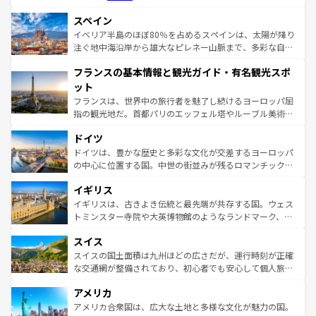
美術、ヴェネツィアの運河など、歴史あるスポットはもち
スペイン
ろん、トスカーナの美しい田園風景やアマルフィ海岸の絶
景など、自然景観も見逃せない。観光の合間には、本場の
イベリア半島のほぼ80％を占めるスペインは、太陽が降り
ピザやパスタなど、絶品のイタリア料理を堪能することも
注ぐ地中海沿岸から雄大なピレネー山脈まで、多彩な自然
できる。朝目覚めてから夜眠るまで、すべての瞬間を楽し
と文化が詰まったヨーロッパ屈指の旅行先だ。多様な地域
フランスの基本情報と観光ガイド・有名観光スポ
ませてくれるイタリアで、忘れられない旅をしてみよう！
文化が根付くこの国では、情熱的なフラメンコ、熱気あふ
なお、新着のイタリア情報は
コンテンツ一覧
を参照してほ
れる闘牛、そして美味しいタパスが生活の一部となってい
ット
しい。
る。首都マドリードの洗練された雰囲気や、バルセロナの
フランスは、世界中の旅行者を魅了し続けるヨーロッパ屈
アートに溢れた街角から、地方では古代ローマ遺跡や中世
指の観光地だ。首都パリのエッフェル塔やルーブル美術館
の城塞都市、穏やかなビーチリゾートまで多彩な表情を見
といった象徴的なスポットから、田舎町の古風な美しさま
せる。地方によって風土や気候が異なるスペインはその個
ドイツ
で、幅広い魅力が詰まっている。華麗な宮殿、歴史的な大
性で訪れる人を魅了する。 なお、新着のスペイン情報は
コ
聖堂、美しいビーチ、そして豊かな自然が、訪れる者を心
ドイツは、豊かな歴史と多彩な文化が交差するヨーロッパ
ンテンツ一覧
を参照してほしい。
から魅了する。また、フランスは美食の国としても知ら
の中心に位置する国。中世の街並みが残るロマンチック街
れ、フランス料理はユネスコ無形文化遺産にも登録されて
道から、未来を先取りするようなモダンな都市まで多様な
イギリス
いる。シャンパンの発祥地であるランス、プロヴァンスの
顔を持つこの国は、どこを歩いても飽きることがない。ベ
香り高いラベンダー畑など、多彩な楽しみ方が可能だ。さ
ルリンの文化的活気、バイエルン州のアルプスの絶景、そ
イギリスは、古きよき伝統と最先端が共存する国。ウェス
らに、パリ以外の地域にも魅力が溢れており、どの街角に
してライン川沿いのワイン畑といった風景は必見。ビール
トミンスター寺院や大英博物館のようなランドマーク、歴
も豊かな歴史と文化が息づいている。パリ以外の個性あふ
とソーセージを味わいながら地元の人と過ごす楽しい時間
史ある大学都市、美しい丘陵地帯や牧歌的な風景など、エ
れる地方に足を運ぶとそれぞれで全く異なる文化を体験で
スイス
は、お酒好きな人にはぜひ体験してほしい。 なお、新着の
リアごとに異なる魅力がある。また、優雅なアフタヌーン
きるだろう。 なお、新着のフランス情報は
コンテンツ一覧
ドイツ情報は
コンテンツ一覧
を参照してほしい。
ティー、ビール好きにはたまらない英国パブ、サッカー観
スイスの国土面積は九州ほどの広さだが、運行時刻が正確
を参照してほしい。
戦など、本場だからこそできる体験も豊富。イギリスを旅
な交通網が整備されており、初心者でも安心して個人旅行
して楽しみつくそう。 なお、新着のイギリス情報は
コンテ
を楽しめる。日本同様に時刻表どおりの旅が可能だ。中世
アメリカ
ンツ一覧
を参照してほしい。
の建物がそのまま残る町や、スイスならではのユニークな
博物館もあり、アルプス観光だけでなく町歩きも満喫する
アメリカ合衆国は、広大な土地と多様な文化が魅力の国。