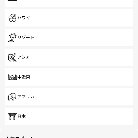
ハワイ
リゾート
アジア
中近東
アフリカ
日本