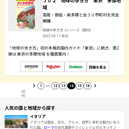
Ｊ０２ 地球の歩き方 東京 多摩地
域
高尾・御岳・奥多摩と全３０市町村を完全
網羅
地球の歩き方 Jシリーズ（国内）
2022.03.17 発売
「地球の歩き方」初の本格的国内ガイド「東京」に続き、第2
弾は 東京の多摩地域 を徹底案内！
詳細を見る
…
1
12
13
14
15
16
AD
AD
人気の国と地域から探す
イタリア
イタリアは歴史、文化、グルメ、自然と多彩な魅力にあふ
れた国。
ローマ
の古代遺跡やフィレンツェのルネッサンス