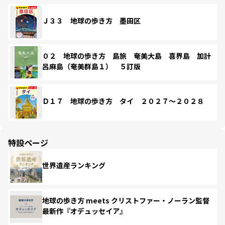
Ｊ３３ 地球の歩き方 墨田区
０２ 地球の歩き方 島旅 奄美大島 喜界島 加計
呂麻島（奄美群島１） ５訂版
Ｄ１７ 地球の歩き方 タイ ２０２７～２０２８
特設ページ
世界遺産ランキング
地球の歩き方 meets クリストファー・ノーラン監督
最新作『オデュッセイア』