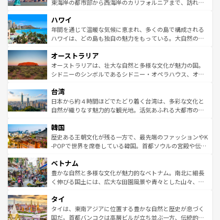
ことができる。国民の所得が高いため物価も高いが、旅行
東海岸の都市部から西海岸のカリフォルニアまで、訪れる
者向けの交通パス提供のサービスもあり、うまく活用すれ
場所ごとに異なる風景と体験が待っている。ニューヨーク
ハワイ
ば市内交通費無料で観光を楽しむこともできる。 なお、新
のような巨大都市は、観光、ショッピング、エンターテイ
着のスイス情報は
コンテンツ一覧
を参照してほしい。
ンメントが詰まった刺激的なスポットだ。一方、アメリカ
年間を通じて温暖な気候に恵まれ、多くの島で構成される
西部には大自然が広がり、グランドキャニオンやイエロー
ハワイは、どの島も独自の魅力をもっている。大自然の神
ストーン国立公園といった絶景が堪能できる。さらに、南
秘を感じたいなら、火山が生み出した壮大な景観を誇るハ
オーストラリア
部のニューオーリンズでは、音楽と美食が融合した独特の
ワイ島は見逃せない。また、定番の観光地といえばオアフ
文化が魅力。旅行者はアメリカの各地域で異なる魅力を楽
島だが、静かな自然を求めるならマウイ島やカウアイ島が
オーストラリアは、壮大な自然と多様な文化が魅力の国。
しみながら、その多様性と豊かな歴史を感じることができ
おすすめ。エメラルドグリーンに輝く海をはじめ、豊かな
シドニーのシンボルであるシドニー・オペラハウス、オー
るだろう。車でのロードトリップや列車の旅も、アメリカ
文化や歴史が息づいている。「アロハスピリット」と呼ば
ストラリア東海岸北部に広がる大サンゴ礁地帯グレートバ
ならではの贅沢な旅のスタイルだ。 なお、新着のアメリカ
台湾
れるおもてなしの心で訪れる人々を迎えてくれるハワイの
リアリーフや大陸中央部にそびえるウルル（エアーズロッ
情報は
コンテンツ一覧
を参照してほしい。
人々、おいしいローカルフードやハワイアンミュージッ
ク）、タスマニアの美しい原生林やケアンズの熱帯雨林な
日本から約４時間ほどでたどり着く台湾は、多彩な文化と
ク、伝統的なフラダンスなど、すべてがハワイの魅力を彩
ど、見どころがたくさん。また、カフェやワイン、オージ
自然が織りなす魅力的な観光地。活気あふれる大都市の台
っている。訪れるたびに新しい発見と感動が待っているハ
ービーフなどの食文化も豊かで、美味しいものであふれて
北やノスタルジックな町並みが人気な九份（ジォウフェ
ワイを、存分に味わってほしい。 なお、新着のハワイ情報
韓国
いる。アクティビティも充実しており、サーフィンやダイ
ン）、静ひつな山岳地帯である台湾東部など、都市の喧騒
は
コンテンツ一覧
を参照してほしい。
ビング、ハイキングなど、アウトドア好きにはたまらな
と山間の静けさが共存しており、訪れる人に新しい発見と
歴史ある王朝文化が残る一方で、最先端のファッションやK
い。オーストラリアの多彩な魅力を存分に味わいつくそ
驚きをもたらしてくれる。また、奥深い台湾の食文化も魅
-POPで世界を席巻している韓国。首都ソウルの宮殿や伝統
う。 なお、新着のオーストラリア情報は
コンテンツ一覧
を
力で、夜市などの屋台グルメから高級料理、ヘルシーで美
家屋が並ぶエリアでは韓国の歴史と文化に浸ることがで
参照してほしい。
ベトナム
容にもいいと評判のスイーツなど、バラエティ豊かな料理
き、地方に足を延ばせば四季折々の自然美を楽しむことが
が味わえる。 なお、新着の台湾情報は
コンテンツ一覧
を参
できる。そして、キムチや焼肉、絶品のストリートフード
豊かな自然と多様な文化が魅力的なベトナム。南北に細長
照してほしい。
まで、さまざまな韓国料理が待っている。夜には、韓国な
く伸びる国土には、広大な田園風景や青々とした山々、世
らではのナイトライフも堪能できる。あたたかいホスピタ
界遺産に登録された壮大な自然景観が点在し、都市部では
タイ
リティに包まれながら、韓国の多彩な魅力を心ゆくまで味
急速な発展と共に伝統が息づく。ハノイの古い町並みやホ
わってみてほしい。 なお、新着の韓国情報は
コンテンツ一
ーチミン市のフランス統治時代の建物も、独特の雰囲気を
タイは、東南アジアに位置する豊かな自然と歴史が息づく
覧
を参照してほしい。
醸し出している。また、バラエティの豊かさとおいしさで
国だ。首都バンコクは高層ビルが立ち並ぶ一方、伝統的な