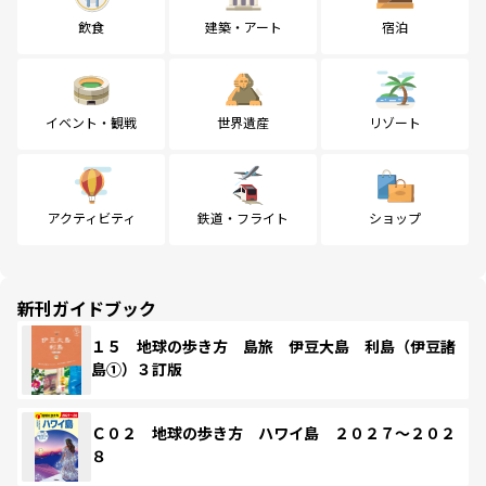
飲食
建築・アート
宿泊
イベント・観戦
世界遺産
リゾート
アクティビティ
鉄道・フライト
ショップ
新刊ガイドブック
１５ 地球の歩き方 島旅 伊豆大島 利島（伊豆諸
島①）３訂版
Ｃ０２ 地球の歩き方 ハワイ島 ２０２７～２０２
８