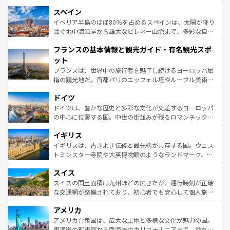
美術、ヴェネツィアの運河など、歴史あるスポットはもち
スペイン
ろん、トスカーナの美しい田園風景やアマルフィ海岸の絶
景など、自然景観も見逃せない。観光の合間には、本場の
イベリア半島のほぼ80％を占めるスペインは、太陽が降り
ピザやパスタなど、絶品のイタリア料理を堪能することも
注ぐ地中海沿岸から雄大なピレネー山脈まで、多彩な自然
できる。朝目覚めてから夜眠るまで、すべての瞬間を楽し
と文化が詰まったヨーロッパ屈指の旅行先だ。多様な地域
フランスの基本情報と観光ガイド・有名観光スポ
ませてくれるイタリアで、忘れられない旅をしてみよう！
文化が根付くこの国では、情熱的なフラメンコ、熱気あふ
なお、新着のイタリア情報は
コンテンツ一覧
を参照してほ
れる闘牛、そして美味しいタパスが生活の一部となってい
ット
しい。
る。首都マドリードの洗練された雰囲気や、バルセロナの
フランスは、世界中の旅行者を魅了し続けるヨーロッパ屈
アートに溢れた街角から、地方では古代ローマ遺跡や中世
指の観光地だ。首都パリのエッフェル塔やルーブル美術館
の城塞都市、穏やかなビーチリゾートまで多彩な表情を見
といった象徴的なスポットから、田舎町の古風な美しさま
せる。地方によって風土や気候が異なるスペインはその個
ドイツ
で、幅広い魅力が詰まっている。華麗な宮殿、歴史的な大
性で訪れる人を魅了する。 なお、新着のスペイン情報は
コ
聖堂、美しいビーチ、そして豊かな自然が、訪れる者を心
ドイツは、豊かな歴史と多彩な文化が交差するヨーロッパ
ンテンツ一覧
を参照してほしい。
から魅了する。また、フランスは美食の国としても知ら
の中心に位置する国。中世の街並みが残るロマンチック街
れ、フランス料理はユネスコ無形文化遺産にも登録されて
道から、未来を先取りするようなモダンな都市まで多様な
イギリス
いる。シャンパンの発祥地であるランス、プロヴァンスの
顔を持つこの国は、どこを歩いても飽きることがない。ベ
香り高いラベンダー畑など、多彩な楽しみ方が可能だ。さ
ルリンの文化的活気、バイエルン州のアルプスの絶景、そ
イギリスは、古きよき伝統と最先端が共存する国。ウェス
らに、パリ以外の地域にも魅力が溢れており、どの街角に
してライン川沿いのワイン畑といった風景は必見。ビール
トミンスター寺院や大英博物館のようなランドマーク、歴
も豊かな歴史と文化が息づいている。パリ以外の個性あふ
とソーセージを味わいながら地元の人と過ごす楽しい時間
史ある大学都市、美しい丘陵地帯や牧歌的な風景など、エ
れる地方に足を運ぶとそれぞれで全く異なる文化を体験で
スイス
は、お酒好きな人にはぜひ体験してほしい。 なお、新着の
リアごとに異なる魅力がある。また、優雅なアフタヌーン
きるだろう。 なお、新着のフランス情報は
コンテンツ一覧
ドイツ情報は
コンテンツ一覧
を参照してほしい。
ティー、ビール好きにはたまらない英国パブ、サッカー観
スイスの国土面積は九州ほどの広さだが、運行時刻が正確
を参照してほしい。
戦など、本場だからこそできる体験も豊富。イギリスを旅
な交通網が整備されており、初心者でも安心して個人旅行
して楽しみつくそう。 なお、新着のイギリス情報は
コンテ
を楽しめる。日本同様に時刻表どおりの旅が可能だ。中世
アメリカ
ンツ一覧
を参照してほしい。
の建物がそのまま残る町や、スイスならではのユニークな
博物館もあり、アルプス観光だけでなく町歩きも満喫する
アメリカ合衆国は、広大な土地と多様な文化が魅力の国。
ことができる。国民の所得が高いため物価も高いが、旅行
東海岸の都市部から西海岸のカリフォルニアまで、訪れる