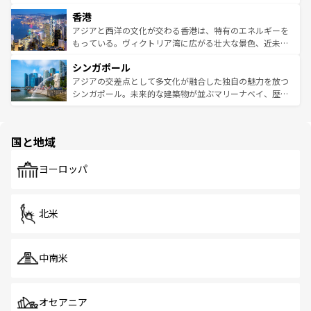
世界中の食通を魅了してやまないベトナム料理も魅力のひ
寺院や市場がいたるところに点在し、古きよき文化と現代
香港
とつ。フォーやバインミー、ベトナムコーヒーなどは、ぜ
の活気が交差している。北部ではチェンマイなどの山岳地
ひ現地で味わいたい。どの地域を訪れてもあたたかい人々
帯で自然と触れ合い、南部ではプーケットやクラビの美し
アジアと西洋の文化が交わる香港は、特有のエネルギーを
が旅行者を迎えてくれるので、きっと忘れられない旅にな
いビーチでリゾート気分を楽しむことができる。タイ料理
もっている。ヴィクトリア湾に広がる壮大な景色、近未来
るはずだ。 なお、新着のベトナム情報は
コンテンツ一覧
を
は世界的に有名で、屋台から高級レストランまで味覚を刺
的なアートスポット、そして歴史と現代が融合した町並
参照してほしい。
シンガポール
激する。気候は一年中温暖で、どの季節にも異なる楽しみ
み、どこを訪れても感動するはず。観光スポットが密集し
が待っている。親しみやすいタイの人々、仏教を中心とし
ており、効率よく見どころを回れるのも魅力。息をのむよ
アジアの交差点として多文化が融合した独自の魅力を放つ
た文化、そして多様な観光資源が、訪れる旅人を魅了し続
うな絶景から文化的な体験まで、香港を存分に楽しみ尽く
シンガポール。未来的な建築物が並ぶマリーナベイ、歴史
ける。 なお、新着のタイ情報は
コンテンツ一覧
を参照して
そう。 なお、新着の香港情報は
コンテンツ一覧
を参照して
と伝統を感じられるエスニックタウン、多数の緑豊かな公
ほしい。
ほしい。
園や自然保護区など、自然が調和した近代的な景観と文化
の多様性あふれるカラフルな町は、どこを歩いても新しい
国と地域
発見がある。さらに、治安のよさや充実した公共交通機関
も、旅行者にとっては魅力的なポイント。グルメも豊富
で、ホーカーズは地元の風情を楽しめる外せないスポット
ヨーロッパ
だ。訪れる人を飽きさせないシンガポールで、多様な魅力
を体感しよう。 なお、新着のシンガポール情報は
コンテン
ツ一覧
を参照してほしい。
北米
中南米
オセアニア