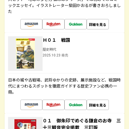
ックエッセイ。イラストレーター柴田かおるが書きおろしまし
た
詳細を見る
Ｈ０１ 戦国
歴史時代
2025.10.23 発売
日本の城や古戦場、武将ゆかりの史跡、展示施設など、戦国時
代にまつわるスポットを徹底ガイドする歴史ファン必携の一
冊。
詳細を見る
０１ 御朱印でめぐる鎌倉のお寺 三
十三観音完全掲載 三訂版