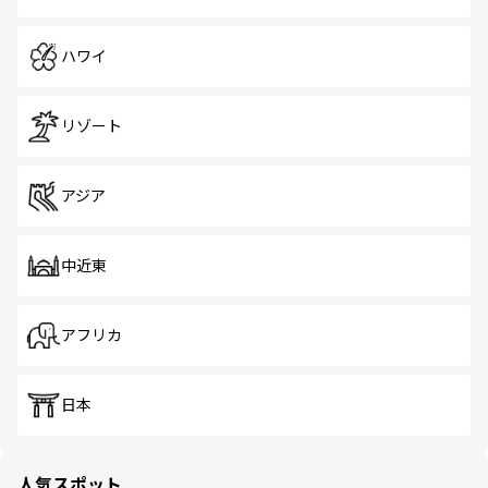
ハワイ
リゾート
アジア
中近東
アフリカ
日本
人気スポット