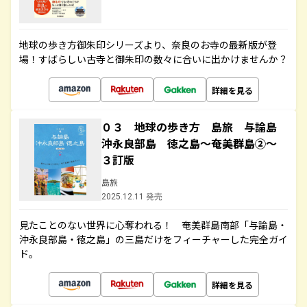
地球の歩き方御朱印シリーズより、奈良のお寺の最新版が登
場！すばらしい古寺と御朱印の数々に合いに出かけませんか？
詳細を見る
０３ 地球の歩き方 島旅 与論島
沖永良部島 徳之島～奄美群島②～
３訂版
島旅
2025.12.11 発売
見たことのない世界に心奪われる！ 奄美群島南部「与論島・
沖永良部島・徳之島」の三島だけをフィーチャーした完全ガイ
ド。
詳細を見る