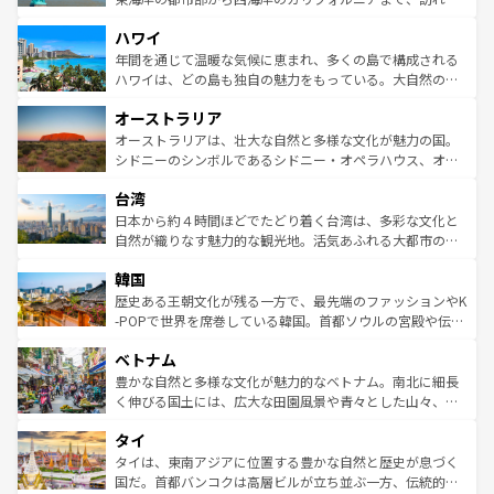
者向けの交通パス提供のサービスもあり、うまく活用すれ
場所ごとに異なる風景と体験が待っている。ニューヨーク
ハワイ
ば市内交通費無料で観光を楽しむこともできる。 なお、新
のような巨大都市は、観光、ショッピング、エンターテイ
着のスイス情報は
コンテンツ一覧
を参照してほしい。
ンメントが詰まった刺激的なスポットだ。一方、アメリカ
年間を通じて温暖な気候に恵まれ、多くの島で構成される
西部には大自然が広がり、グランドキャニオンやイエロー
ハワイは、どの島も独自の魅力をもっている。大自然の神
ストーン国立公園といった絶景が堪能できる。さらに、南
秘を感じたいなら、火山が生み出した壮大な景観を誇るハ
オーストラリア
部のニューオーリンズでは、音楽と美食が融合した独特の
ワイ島は見逃せない。また、定番の観光地といえばオアフ
文化が魅力。旅行者はアメリカの各地域で異なる魅力を楽
島だが、静かな自然を求めるならマウイ島やカウアイ島が
オーストラリアは、壮大な自然と多様な文化が魅力の国。
しみながら、その多様性と豊かな歴史を感じることができ
おすすめ。エメラルドグリーンに輝く海をはじめ、豊かな
シドニーのシンボルであるシドニー・オペラハウス、オー
るだろう。車でのロードトリップや列車の旅も、アメリカ
文化や歴史が息づいている。「アロハスピリット」と呼ば
ストラリア東海岸北部に広がる大サンゴ礁地帯グレートバ
ならではの贅沢な旅のスタイルだ。 なお、新着のアメリカ
台湾
れるおもてなしの心で訪れる人々を迎えてくれるハワイの
リアリーフや大陸中央部にそびえるウルル（エアーズロッ
情報は
コンテンツ一覧
を参照してほしい。
人々、おいしいローカルフードやハワイアンミュージッ
ク）、タスマニアの美しい原生林やケアンズの熱帯雨林な
日本から約４時間ほどでたどり着く台湾は、多彩な文化と
ク、伝統的なフラダンスなど、すべてがハワイの魅力を彩
ど、見どころがたくさん。また、カフェやワイン、オージ
自然が織りなす魅力的な観光地。活気あふれる大都市の台
っている。訪れるたびに新しい発見と感動が待っているハ
ービーフなどの食文化も豊かで、美味しいものであふれて
北やノスタルジックな町並みが人気な九份（ジォウフェ
ワイを、存分に味わってほしい。 なお、新着のハワイ情報
韓国
いる。アクティビティも充実しており、サーフィンやダイ
ン）、静ひつな山岳地帯である台湾東部など、都市の喧騒
は
コンテンツ一覧
を参照してほしい。
ビング、ハイキングなど、アウトドア好きにはたまらな
と山間の静けさが共存しており、訪れる人に新しい発見と
歴史ある王朝文化が残る一方で、最先端のファッションやK
い。オーストラリアの多彩な魅力を存分に味わいつくそ
驚きをもたらしてくれる。また、奥深い台湾の食文化も魅
-POPで世界を席巻している韓国。首都ソウルの宮殿や伝統
う。 なお、新着のオーストラリア情報は
コンテンツ一覧
を
力で、夜市などの屋台グルメから高級料理、ヘルシーで美
家屋が並ぶエリアでは韓国の歴史と文化に浸ることがで
参照してほしい。
ベトナム
容にもいいと評判のスイーツなど、バラエティ豊かな料理
き、地方に足を延ばせば四季折々の自然美を楽しむことが
が味わえる。 なお、新着の台湾情報は
コンテンツ一覧
を参
できる。そして、キムチや焼肉、絶品のストリートフード
豊かな自然と多様な文化が魅力的なベトナム。南北に細長
照してほしい。
まで、さまざまな韓国料理が待っている。夜には、韓国な
く伸びる国土には、広大な田園風景や青々とした山々、世
らではのナイトライフも堪能できる。あたたかいホスピタ
界遺産に登録された壮大な自然景観が点在し、都市部では
タイ
リティに包まれながら、韓国の多彩な魅力を心ゆくまで味
急速な発展と共に伝統が息づく。ハノイの古い町並みやホ
わってみてほしい。 なお、新着の韓国情報は
コンテンツ一
ーチミン市のフランス統治時代の建物も、独特の雰囲気を
タイは、東南アジアに位置する豊かな自然と歴史が息づく
覧
を参照してほしい。
醸し出している。また、バラエティの豊かさとおいしさで
国だ。首都バンコクは高層ビルが立ち並ぶ一方、伝統的な