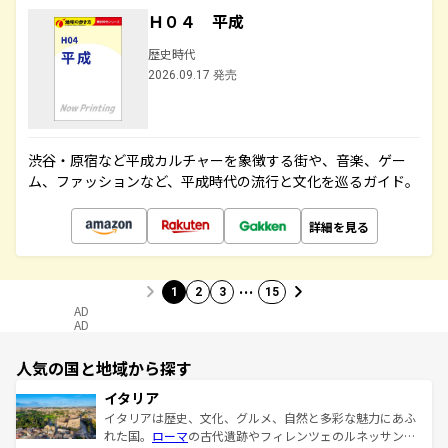
Ｈ０４ 平成
歴史時代
2026.09.17 発売
渋谷・原宿など平成カルチャーを象徴する街や、音楽、ゲー
ム、ファッションなど、平成時代の流行と文化を巡るガイド。
詳細を見る
…
1
2
3
15
AD
AD
人気の国と地域から探す
イタリア
イタリアは歴史、文化、グルメ、自然と多彩な魅力にあふ
れた国。
ローマ
の古代遺跡やフィレンツェのルネッサンス