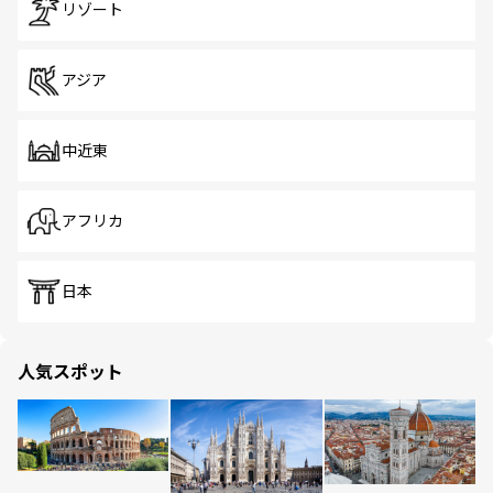
リゾート
アジア
中近東
アフリカ
日本
人気スポット