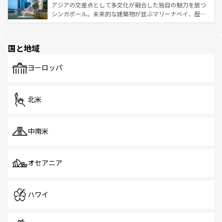
が待っている。親しみやすいタイの人々、仏教を中心とし
ており、効率よく見どころを回れるのも魅力。息をのむよ
アジアの交差点として多文化が融合した独自の魅力を放つ
た文化、そして多様な観光資源が、訪れる旅人を魅了し続
うな絶景から文化的な体験まで、香港を存分に楽しみ尽く
シンガポール。未来的な建築物が並ぶマリーナベイ、歴史
ける。 なお、新着のタイ情報は
コンテンツ一覧
を参照して
そう。 なお、新着の香港情報は
コンテンツ一覧
を参照して
と伝統を感じられるエスニックタウン、多数の緑豊かな公
ほしい。
ほしい。
園や自然保護区など、自然が調和した近代的な景観と文化
の多様性あふれるカラフルな町は、どこを歩いても新しい
国と地域
発見がある。さらに、治安のよさや充実した公共交通機関
も、旅行者にとっては魅力的なポイント。グルメも豊富
で、ホーカーズは地元の風情を楽しめる外せないスポット
ヨーロッパ
だ。訪れる人を飽きさせないシンガポールで、多様な魅力
を体感しよう。 なお、新着のシンガポール情報は
コンテン
ツ一覧
を参照してほしい。
北米
中南米
オセアニア
ハワイ