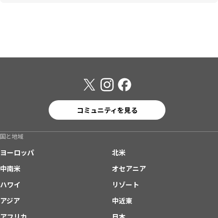
コミュニティを見る
国と地域
ヨーロッパ
北米
中南米
オセアニア
ハワイ
リゾート
アジア
中近東
アフリカ
日本