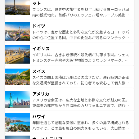
なお、新着のイタリア情報は
コンテンツ一覧
を参照してほ
れる闘牛、そして美味しいタパスが生活の一部となってい
ット
しい。
る。首都マドリードの洗練された雰囲気や、バルセロナの
フランスは、世界中の旅行者を魅了し続けるヨーロッパ屈
アートに溢れた街角から、地方では古代ローマ遺跡や中世
指の観光地だ。首都パリのエッフェル塔やルーブル美術館
の城塞都市、穏やかなビーチリゾートまで多彩な表情を見
といった象徴的なスポットから、田舎町の古風な美しさま
せる。地方によって風土や気候が異なるスペインはその個
ドイツ
で、幅広い魅力が詰まっている。華麗な宮殿、歴史的な大
性で訪れる人を魅了する。 なお、新着のスペイン情報は
コ
聖堂、美しいビーチ、そして豊かな自然が、訪れる者を心
ドイツは、豊かな歴史と多彩な文化が交差するヨーロッパ
ンテンツ一覧
を参照してほしい。
から魅了する。また、フランスは美食の国としても知ら
の中心に位置する国。中世の街並みが残るロマンチック街
れ、フランス料理はユネスコ無形文化遺産にも登録されて
道から、未来を先取りするようなモダンな都市まで多様な
イギリス
いる。シャンパンの発祥地であるランス、プロヴァンスの
顔を持つこの国は、どこを歩いても飽きることがない。ベ
香り高いラベンダー畑など、多彩な楽しみ方が可能だ。さ
ルリンの文化的活気、バイエルン州のアルプスの絶景、そ
イギリスは、古きよき伝統と最先端が共存する国。ウェス
らに、パリ以外の地域にも魅力が溢れており、どの街角に
してライン川沿いのワイン畑といった風景は必見。ビール
トミンスター寺院や大英博物館のようなランドマーク、歴
も豊かな歴史と文化が息づいている。パリ以外の個性あふ
とソーセージを味わいながら地元の人と過ごす楽しい時間
史ある大学都市、美しい丘陵地帯や牧歌的な風景など、エ
れる地方に足を運ぶとそれぞれで全く異なる文化を体験で
スイス
は、お酒好きな人にはぜひ体験してほしい。 なお、新着の
リアごとに異なる魅力がある。また、優雅なアフタヌーン
きるだろう。 なお、新着のフランス情報は
コンテンツ一覧
ドイツ情報は
コンテンツ一覧
を参照してほしい。
ティー、ビール好きにはたまらない英国パブ、サッカー観
スイスの国土面積は九州ほどの広さだが、運行時刻が正確
を参照してほしい。
戦など、本場だからこそできる体験も豊富。イギリスを旅
な交通網が整備されており、初心者でも安心して個人旅行
して楽しみつくそう。 なお、新着のイギリス情報は
コンテ
を楽しめる。日本同様に時刻表どおりの旅が可能だ。中世
アメリカ
ンツ一覧
を参照してほしい。
の建物がそのまま残る町や、スイスならではのユニークな
博物館もあり、アルプス観光だけでなく町歩きも満喫する
アメリカ合衆国は、広大な土地と多様な文化が魅力の国。
ことができる。国民の所得が高いため物価も高いが、旅行
東海岸の都市部から西海岸のカリフォルニアまで、訪れる
者向けの交通パス提供のサービスもあり、うまく活用すれ
場所ごとに異なる風景と体験が待っている。ニューヨーク
ハワイ
ば市内交通費無料で観光を楽しむこともできる。 なお、新
のような巨大都市は、観光、ショッピング、エンターテイ
着のスイス情報は
コンテンツ一覧
を参照してほしい。
ンメントが詰まった刺激的なスポットだ。一方、アメリカ
年間を通じて温暖な気候に恵まれ、多くの島で構成される
西部には大自然が広がり、グランドキャニオンやイエロー
ハワイは、どの島も独自の魅力をもっている。大自然の神
ストーン国立公園といった絶景が堪能できる。さらに、南
秘を感じたいなら、火山が生み出した壮大な景観を誇るハ
部のニューオーリンズでは、音楽と美食が融合した独特の