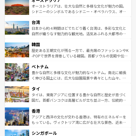
オーストラリア
ワイ島は見逃せない。また、定番の観光地といえばオアフ
文化が魅力。旅行者はアメリカの各地域で異なる魅力を楽
島だが、静かな自然を求めるならマウイ島やカウアイ島が
オーストラリアは、壮大な自然と多様な文化が魅力の国。
しみながら、その多様性と豊かな歴史を感じることができ
おすすめ。エメラルドグリーンに輝く海をはじめ、豊かな
シドニーのシンボルであるシドニー・オペラハウス、オー
るだろう。車でのロードトリップや列車の旅も、アメリカ
文化や歴史が息づいている。「アロハスピリット」と呼ば
ストラリア東海岸北部に広がる大サンゴ礁地帯グレートバ
ならではの贅沢な旅のスタイルだ。 なお、新着のアメリカ
台湾
れるおもてなしの心で訪れる人々を迎えてくれるハワイの
リアリーフや大陸中央部にそびえるウルル（エアーズロッ
情報は
コンテンツ一覧
を参照してほしい。
人々、おいしいローカルフードやハワイアンミュージッ
ク）、タスマニアの美しい原生林やケアンズの熱帯雨林な
日本から約４時間ほどでたどり着く台湾は、多彩な文化と
ク、伝統的なフラダンスなど、すべてがハワイの魅力を彩
ど、見どころがたくさん。また、カフェやワイン、オージ
自然が織りなす魅力的な観光地。活気あふれる大都市の台
っている。訪れるたびに新しい発見と感動が待っているハ
ービーフなどの食文化も豊かで、美味しいものであふれて
北やノスタルジックな町並みが人気な九份（ジォウフェ
ワイを、存分に味わってほしい。 なお、新着のハワイ情報
韓国
いる。アクティビティも充実しており、サーフィンやダイ
ン）、静ひつな山岳地帯である台湾東部など、都市の喧騒
は
コンテンツ一覧
を参照してほしい。
ビング、ハイキングなど、アウトドア好きにはたまらな
と山間の静けさが共存しており、訪れる人に新しい発見と
歴史ある王朝文化が残る一方で、最先端のファッションやK
い。オーストラリアの多彩な魅力を存分に味わいつくそ
驚きをもたらしてくれる。また、奥深い台湾の食文化も魅
-POPで世界を席巻している韓国。首都ソウルの宮殿や伝統
う。 なお、新着のオーストラリア情報は
コンテンツ一覧
を
力で、夜市などの屋台グルメから高級料理、ヘルシーで美
家屋が並ぶエリアでは韓国の歴史と文化に浸ることがで
参照してほしい。
ベトナム
容にもいいと評判のスイーツなど、バラエティ豊かな料理
き、地方に足を延ばせば四季折々の自然美を楽しむことが
が味わえる。 なお、新着の台湾情報は
コンテンツ一覧
を参
できる。そして、キムチや焼肉、絶品のストリートフード
豊かな自然と多様な文化が魅力的なベトナム。南北に細長
照してほしい。
まで、さまざまな韓国料理が待っている。夜には、韓国な
く伸びる国土には、広大な田園風景や青々とした山々、世
らではのナイトライフも堪能できる。あたたかいホスピタ
界遺産に登録された壮大な自然景観が点在し、都市部では
タイ
リティに包まれながら、韓国の多彩な魅力を心ゆくまで味
急速な発展と共に伝統が息づく。ハノイの古い町並みやホ
わってみてほしい。 なお、新着の韓国情報は
コンテンツ一
ーチミン市のフランス統治時代の建物も、独特の雰囲気を
タイは、東南アジアに位置する豊かな自然と歴史が息づく
覧
を参照してほしい。
醸し出している。また、バラエティの豊かさとおいしさで
国だ。首都バンコクは高層ビルが立ち並ぶ一方、伝統的な
世界中の食通を魅了してやまないベトナム料理も魅力のひ
寺院や市場がいたるところに点在し、古きよき文化と現代
香港
とつ。フォーやバインミー、ベトナムコーヒーなどは、ぜ
の活気が交差している。北部ではチェンマイなどの山岳地
ひ現地で味わいたい。どの地域を訪れてもあたたかい人々
帯で自然と触れ合い、南部ではプーケットやクラビの美し
アジアと西洋の文化が交わる香港は、特有のエネルギーを
が旅行者を迎えてくれるので、きっと忘れられない旅にな
いビーチでリゾート気分を楽しむことができる。タイ料理
もっている。ヴィクトリア湾に広がる壮大な景色、近未来
るはずだ。 なお、新着のベトナム情報は
コンテンツ一覧
を
は世界的に有名で、屋台から高級レストランまで味覚を刺
的なアートスポット、そして歴史と現代が融合した町並
参照してほしい。
シンガポール
激する。気候は一年中温暖で、どの季節にも異なる楽しみ
み、どこを訪れても感動するはず。観光スポットが密集し