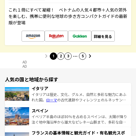
これ１冊にすべて凝縮！ ベトナムの人気４都市＋人気の郊外
を楽しむ、携帯に便利な地球の歩き方コンパクトガイドの最新
版が登場
詳細を見る
…
1
2
3
5
AD
AD
人気の国と地域から探す
イタリア
イタリアは歴史、文化、グルメ、自然と多彩な魅力にあふ
れた国。
ローマ
の古代遺跡やフィレンツェのルネッサンス
美術、ヴェネツィアの運河など、歴史あるスポットはもち
スペイン
ろん、トスカーナの美しい田園風景やアマルフィ海岸の絶
景など、自然景観も見逃せない。観光の合間には、本場の
イベリア半島のほぼ80％を占めるスペインは、太陽が降り
ピザやパスタなど、絶品のイタリア料理を堪能することも
注ぐ地中海沿岸から雄大なピレネー山脈まで、多彩な自然
できる。朝目覚めてから夜眠るまで、すべての瞬間を楽し
と文化が詰まったヨーロッパ屈指の旅行先だ。多様な地域
フランスの基本情報と観光ガイド・有名観光スポ
ませてくれるイタリアで、忘れられない旅をしてみよう！
文化が根付くこの国では、情熱的なフラメンコ、熱気あふ