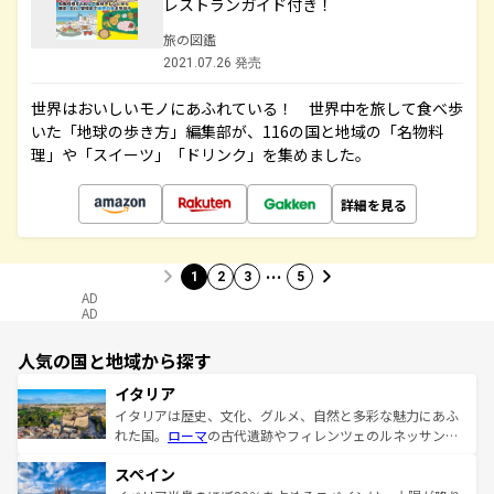
レストランガイド付き！
旅の図鑑
2021.07.26 発売
世界はおいしいモノにあふれている！ 世界中を旅して食べ歩
いた「地球の歩き方」編集部が、116の国と地域の「名物料
理」や「スイーツ」「ドリンク」を集めました。
詳細を見る
…
1
2
3
5
AD
AD
人気の国と地域から探す
イタリア
イタリアは歴史、文化、グルメ、自然と多彩な魅力にあふ
れた国。
ローマ
の古代遺跡やフィレンツェのルネッサンス
美術、ヴェネツィアの運河など、歴史あるスポットはもち
スペイン
ろん、トスカーナの美しい田園風景やアマルフィ海岸の絶