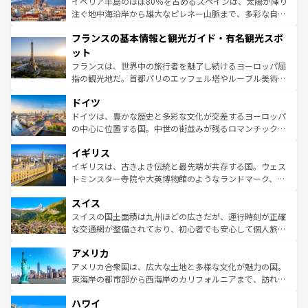
景など、自然景観も見逃せない。観光の合間には、本場の
イベリア半島のほぼ80％を占めるスペインは、太陽が降り
ピザやパスタなど、絶品のイタリア料理を堪能することも
注ぐ地中海沿岸から雄大なピレネー山脈まで、多彩な自然
できる。朝目覚めてから夜眠るまで、すべての瞬間を楽し
と文化が詰まったヨーロッパ屈指の旅行先だ。多様な地域
フランスの基本情報と観光ガイド・有名観光スポ
ませてくれるイタリアで、忘れられない旅をしてみよう！
文化が根付くこの国では、情熱的なフラメンコ、熱気あふ
なお、新着のイタリア情報は
コンテンツ一覧
を参照してほ
れる闘牛、そして美味しいタパスが生活の一部となってい
ット
しい。
る。首都マドリードの洗練された雰囲気や、バルセロナの
フランスは、世界中の旅行者を魅了し続けるヨーロッパ屈
アートに溢れた街角から、地方では古代ローマ遺跡や中世
指の観光地だ。首都パリのエッフェル塔やルーブル美術館
の城塞都市、穏やかなビーチリゾートまで多彩な表情を見
といった象徴的なスポットから、田舎町の古風な美しさま
せる。地方によって風土や気候が異なるスペインはその個
ドイツ
で、幅広い魅力が詰まっている。華麗な宮殿、歴史的な大
性で訪れる人を魅了する。 なお、新着のスペイン情報は
コ
聖堂、美しいビーチ、そして豊かな自然が、訪れる者を心
ドイツは、豊かな歴史と多彩な文化が交差するヨーロッパ
ンテンツ一覧
を参照してほしい。
から魅了する。また、フランスは美食の国としても知ら
の中心に位置する国。中世の街並みが残るロマンチック街
れ、フランス料理はユネスコ無形文化遺産にも登録されて
道から、未来を先取りするようなモダンな都市まで多様な
イギリス
いる。シャンパンの発祥地であるランス、プロヴァンスの
顔を持つこの国は、どこを歩いても飽きることがない。ベ
香り高いラベンダー畑など、多彩な楽しみ方が可能だ。さ
ルリンの文化的活気、バイエルン州のアルプスの絶景、そ
イギリスは、古きよき伝統と最先端が共存する国。ウェス
らに、パリ以外の地域にも魅力が溢れており、どの街角に
してライン川沿いのワイン畑といった風景は必見。ビール
トミンスター寺院や大英博物館のようなランドマーク、歴
も豊かな歴史と文化が息づいている。パリ以外の個性あふ
とソーセージを味わいながら地元の人と過ごす楽しい時間
史ある大学都市、美しい丘陵地帯や牧歌的な風景など、エ
れる地方に足を運ぶとそれぞれで全く異なる文化を体験で
スイス
は、お酒好きな人にはぜひ体験してほしい。 なお、新着の
リアごとに異なる魅力がある。また、優雅なアフタヌーン
きるだろう。 なお、新着のフランス情報は
コンテンツ一覧
ドイツ情報は
コンテンツ一覧
を参照してほしい。
ティー、ビール好きにはたまらない英国パブ、サッカー観
スイスの国土面積は九州ほどの広さだが、運行時刻が正確
を参照してほしい。
戦など、本場だからこそできる体験も豊富。イギリスを旅
な交通網が整備されており、初心者でも安心して個人旅行
して楽しみつくそう。 なお、新着のイギリス情報は
コンテ
を楽しめる。日本同様に時刻表どおりの旅が可能だ。中世
アメリカ
ンツ一覧
を参照してほしい。
の建物がそのまま残る町や、スイスならではのユニークな
博物館もあり、アルプス観光だけでなく町歩きも満喫する
アメリカ合衆国は、広大な土地と多様な文化が魅力の国。
ことができる。国民の所得が高いため物価も高いが、旅行
東海岸の都市部から西海岸のカリフォルニアまで、訪れる
者向けの交通パス提供のサービスもあり、うまく活用すれ
場所ごとに異なる風景と体験が待っている。ニューヨーク
ハワイ
ば市内交通費無料で観光を楽しむこともできる。 なお、新
のような巨大都市は、観光、ショッピング、エンターテイ