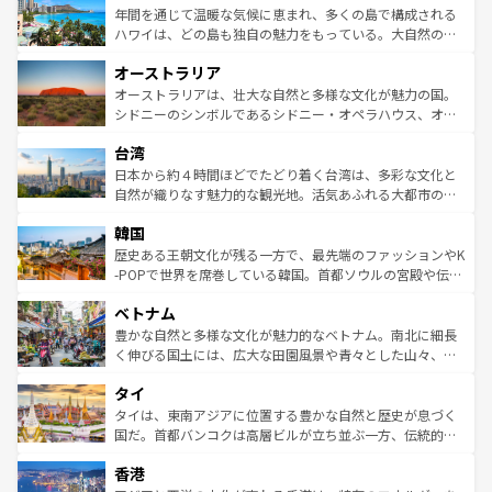
着のスイス情報は
コンテンツ一覧
を参照してほしい。
ンメントが詰まった刺激的なスポットだ。一方、アメリカ
年間を通じて温暖な気候に恵まれ、多くの島で構成される
西部には大自然が広がり、グランドキャニオンやイエロー
ハワイは、どの島も独自の魅力をもっている。大自然の神
ストーン国立公園といった絶景が堪能できる。さらに、南
秘を感じたいなら、火山が生み出した壮大な景観を誇るハ
オーストラリア
部のニューオーリンズでは、音楽と美食が融合した独特の
ワイ島は見逃せない。また、定番の観光地といえばオアフ
文化が魅力。旅行者はアメリカの各地域で異なる魅力を楽
島だが、静かな自然を求めるならマウイ島やカウアイ島が
オーストラリアは、壮大な自然と多様な文化が魅力の国。
しみながら、その多様性と豊かな歴史を感じることができ
おすすめ。エメラルドグリーンに輝く海をはじめ、豊かな
シドニーのシンボルであるシドニー・オペラハウス、オー
るだろう。車でのロードトリップや列車の旅も、アメリカ
文化や歴史が息づいている。「アロハスピリット」と呼ば
ストラリア東海岸北部に広がる大サンゴ礁地帯グレートバ
ならではの贅沢な旅のスタイルだ。 なお、新着のアメリカ
台湾
れるおもてなしの心で訪れる人々を迎えてくれるハワイの
リアリーフや大陸中央部にそびえるウルル（エアーズロッ
情報は
コンテンツ一覧
を参照してほしい。
人々、おいしいローカルフードやハワイアンミュージッ
ク）、タスマニアの美しい原生林やケアンズの熱帯雨林な
日本から約４時間ほどでたどり着く台湾は、多彩な文化と
ク、伝統的なフラダンスなど、すべてがハワイの魅力を彩
ど、見どころがたくさん。また、カフェやワイン、オージ
自然が織りなす魅力的な観光地。活気あふれる大都市の台
っている。訪れるたびに新しい発見と感動が待っているハ
ービーフなどの食文化も豊かで、美味しいものであふれて
北やノスタルジックな町並みが人気な九份（ジォウフェ
ワイを、存分に味わってほしい。 なお、新着のハワイ情報
韓国
いる。アクティビティも充実しており、サーフィンやダイ
ン）、静ひつな山岳地帯である台湾東部など、都市の喧騒
は
コンテンツ一覧
を参照してほしい。
ビング、ハイキングなど、アウトドア好きにはたまらな
と山間の静けさが共存しており、訪れる人に新しい発見と
歴史ある王朝文化が残る一方で、最先端のファッションやK
い。オーストラリアの多彩な魅力を存分に味わいつくそ
驚きをもたらしてくれる。また、奥深い台湾の食文化も魅
-POPで世界を席巻している韓国。首都ソウルの宮殿や伝統
う。 なお、新着のオーストラリア情報は
コンテンツ一覧
を
力で、夜市などの屋台グルメから高級料理、ヘルシーで美
家屋が並ぶエリアでは韓国の歴史と文化に浸ることがで
参照してほしい。
ベトナム
容にもいいと評判のスイーツなど、バラエティ豊かな料理
き、地方に足を延ばせば四季折々の自然美を楽しむことが
が味わえる。 なお、新着の台湾情報は
コンテンツ一覧
を参
できる。そして、キムチや焼肉、絶品のストリートフード
豊かな自然と多様な文化が魅力的なベトナム。南北に細長
照してほしい。
まで、さまざまな韓国料理が待っている。夜には、韓国な
く伸びる国土には、広大な田園風景や青々とした山々、世
らではのナイトライフも堪能できる。あたたかいホスピタ
界遺産に登録された壮大な自然景観が点在し、都市部では
タイ
リティに包まれながら、韓国の多彩な魅力を心ゆくまで味
急速な発展と共に伝統が息づく。ハノイの古い町並みやホ
わってみてほしい。 なお、新着の韓国情報は
コンテンツ一
ーチミン市のフランス統治時代の建物も、独特の雰囲気を
タイは、東南アジアに位置する豊かな自然と歴史が息づく
覧
を参照してほしい。
醸し出している。また、バラエティの豊かさとおいしさで
国だ。首都バンコクは高層ビルが立ち並ぶ一方、伝統的な
世界中の食通を魅了してやまないベトナム料理も魅力のひ
寺院や市場がいたるところに点在し、古きよき文化と現代
香港
とつ。フォーやバインミー、ベトナムコーヒーなどは、ぜ
の活気が交差している。北部ではチェンマイなどの山岳地