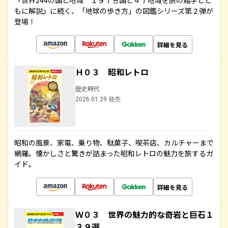
『世界244の国と地域 １９７ヵ国と４７地域を旅の雑学とと
もに解説』に続く、「地球の歩き方」の図鑑シリーズ第２弾が
登場！
詳細を見る
Ｈ０３ 昭和レトロ
歴史時代
2026.01.29 発売
昭和の風景、家電、乗り物、駄菓子、喫茶店、カルチャーまで
網羅。懐かしさと驚きが詰まった昭和レトロの魅力を旅するガ
イド。
詳細を見る
Ｗ０３ 世界の魅力的な奇岩と巨石１
３９選