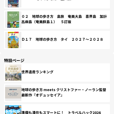
０２ 地球の歩き方 島旅 奄美大島 喜界島 加計
呂麻島（奄美群島１） ５訂版
Ｄ１７ 地球の歩き方 タイ ２０２７～２０２８
特設ページ
世界遺産ランキング
地球の歩き方 meets クリストファー・ノーラン監督
最新作『オデュッセイア』
準備も滞在もスマートに！ トラベルハック2026