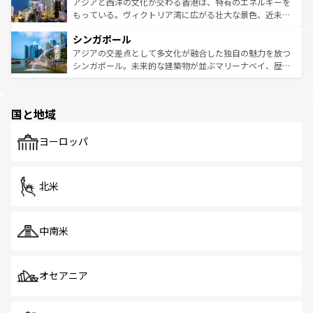
ひ現地で味わいたい。どの地域を訪れてもあたたかい人々
帯で自然と触れ合い、南部ではプーケットやクラビの美し
アジアと西洋の文化が交わる香港は、特有のエネルギーを
が旅行者を迎えてくれるので、きっと忘れられない旅にな
いビーチでリゾート気分を楽しむことができる。タイ料理
もっている。ヴィクトリア湾に広がる壮大な景色、近未来
るはずだ。 なお、新着のベトナム情報は
コンテンツ一覧
を
は世界的に有名で、屋台から高級レストランまで味覚を刺
的なアートスポット、そして歴史と現代が融合した町並
参照してほしい。
シンガポール
激する。気候は一年中温暖で、どの季節にも異なる楽しみ
み、どこを訪れても感動するはず。観光スポットが密集し
が待っている。親しみやすいタイの人々、仏教を中心とし
ており、効率よく見どころを回れるのも魅力。息をのむよ
アジアの交差点として多文化が融合した独自の魅力を放つ
た文化、そして多様な観光資源が、訪れる旅人を魅了し続
うな絶景から文化的な体験まで、香港を存分に楽しみ尽く
シンガポール。未来的な建築物が並ぶマリーナベイ、歴史
ける。 なお、新着のタイ情報は
コンテンツ一覧
を参照して
そう。 なお、新着の香港情報は
コンテンツ一覧
を参照して
と伝統を感じられるエスニックタウン、多数の緑豊かな公
ほしい。
ほしい。
園や自然保護区など、自然が調和した近代的な景観と文化
の多様性あふれるカラフルな町は、どこを歩いても新しい
国と地域
発見がある。さらに、治安のよさや充実した公共交通機関
も、旅行者にとっては魅力的なポイント。グルメも豊富
で、ホーカーズは地元の風情を楽しめる外せないスポット
ヨーロッパ
だ。訪れる人を飽きさせないシンガポールで、多様な魅力
を体感しよう。 なお、新着のシンガポール情報は
コンテン
ツ一覧
を参照してほしい。
北米
中南米
オセアニア